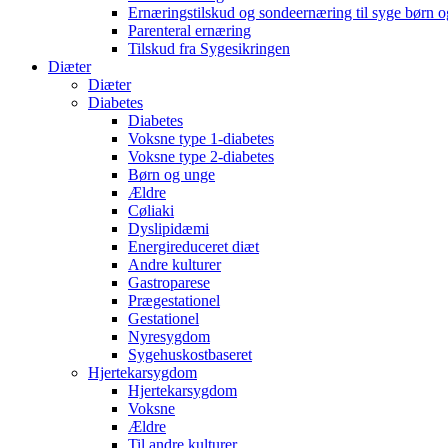
Ernæringstilskud og sondeernæring til syge børn 
Parenteral ernæring
Tilskud fra Sygesikringen
Diæter
Diæter
Diabetes
Diabetes
Voksne type 1-diabetes
Voksne type 2-diabetes
Børn og unge
Ældre
Cøliaki
Dyslipidæmi
Energireduceret diæt
Andre kulturer
Gastroparese
Prægestationel
Gestationel
Nyresygdom
Sygehuskostbaseret
Hjertekarsygdom
Hjertekarsygdom
Voksne
Ældre
Til andre kulturer