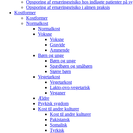
Opsporing af ernæringsrisiko hos indlagte patienter på s
Opsporing af ernæringsrisiko i almen praksis
Kostformer
Kostformer
Normalkost
Normalkost
Voksne
Voksne
Gravide
Ammende
Børn og unge
Børn og unge
Spædbørn og småbørn
Større børn
Vegetarkost
Vegetarkost
Lakto-ovo-vegetarisk
Veganer
Ældre
Psykisk sygdom
Kost til andre kulturer
Kost til andre kulturer
Pakistansk
Somalisk
Tyrkisk