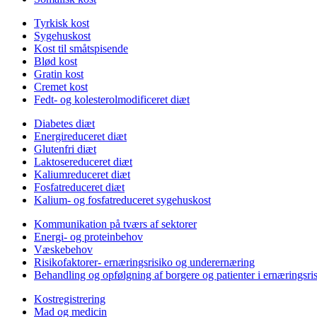
Tyrkisk kost
Sygehuskost
Kost til småtspisende
Blød kost
Gratin kost
Cremet kost
Fedt- og kolesterolmodificeret diæt
Diabetes diæt
Energireduceret diæt
Glutenfri diæt
Laktosereduceret diæt
Kaliumreduceret diæt
Fosfatreduceret diæt
Kalium- og fosfatreduceret sygehuskost
Kommunikation på tværs af sektorer
Energi- og proteinbehov
Væskebehov
Risikofaktorer- ernæringsrisiko og underernæring
Behandling og opfølgning af borgere og patienter i ernæringsri
Kostregistrering
Mad og medicin