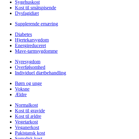
Sygehuskost
Kost til småtspisende
Dysfagidiæt
Supplerende ernæring
Diabetes
Hjertekarsygdom
Energireduceret
Mave-tarmsygdomme
Nyresygdom
Overfølsomhed
Individuel diætbehandling
Børn og unge
Voksne
Ældre
Normalkost
Kost til gravide
Kost til ældre
Vegetarkost
Veganerkost
Pakistansk kost
Somalisk kost