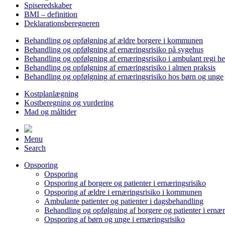
Spiseredskaber
BMI – definition
Deklarationsberegneren
Behandling og opfølgning af ældre borgere i kommunen
Behandling og opfølgning af ernæringsrisiko på sygehus
Behandling og opfølgning af ernæringsrisiko i ambulant regi h
Behandling og opfølgning af ernæringsrisiko i almen praksis
Behandling og opfølgning af ernæringsrisiko hos børn og unge
Kostplanlægning
Kostberegning og vurdering
Mad og måltider
Menu
Search
Opsporing
Opsporing
Opsporing af borgere og patienter i ernæringsrisiko
Opsporing af ældre i ernæringsrisiko i kommunen
Ambulante patienter og patienter i dagsbehandling
Behandling og opfølgning af borgere og patienter i ernær
Opsporing af børn og unge i ernæringsrisiko