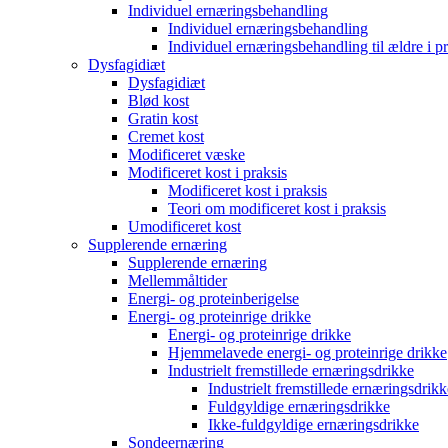
Individuel ernæringsbehandling
Individuel ernæringsbehandling
Individuel ernæringsbehandling til ældre i p
Dysfagidiæt
Dysfagidiæt
Blød kost
Gratin kost
Cremet kost
Modificeret væske
Modificeret kost i praksis
Modificeret kost i praksis
Teori om modificeret kost i praksis
Umodificeret kost
Supplerende ernæring
Supplerende ernæring
Mellemmåltider
Energi- og proteinberigelse
Energi- og proteinrige drikke
Energi- og proteinrige drikke
Hjemmelavede energi- og proteinrige drikke
Industrielt fremstillede ernæringsdrikke
Industrielt fremstillede ernæringsdrikk
Fuldgyldige ernæringsdrikke
Ikke-fuldgyldige ernæringsdrikke
Sondeernæring