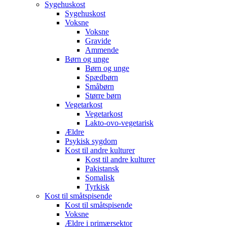
Sygehuskost
Sygehuskost
Voksne
Voksne
Gravide
Ammende
Børn og unge
Børn og unge
Spædbørn
Småbørn
Større børn
Vegetarkost
Vegetarkost
Lakto-ovo-vegetarisk
Ældre
Psykisk sygdom
Kost til andre kulturer
Kost til andre kulturer
Pakistansk
Somalisk
Tyrkisk
Kost til småtspisende
Kost til småtspisende
Voksne
Ældre i primærsektor