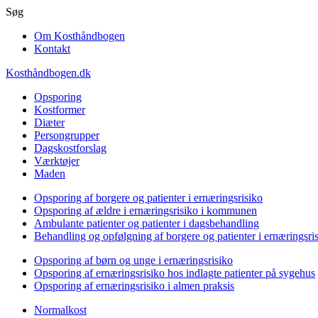
Gå
Søg
til
Om Kosthåndbogen
hovedindhold
Kontakt
Kosthåndbogen.dk
Opsporing
Kostformer
Diæter
Persongrupper
Dagskostforslag
Værktøjer
Maden
Opsporing af borgere og patienter i ernæringsrisiko
Opsporing af ældre i ernæringsrisiko i kommunen
Ambulante patienter og patienter i dagsbehandling
Behandling og opfølgning af borgere og patienter i ernæringsri
Opsporing af børn og unge i ernæringsrisiko
Opsporing af ernæringsrisiko hos indlagte patienter på sygehus
Opsporing af ernæringsrisiko i almen praksis
Normalkost