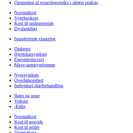
Opsporing af ernæringsrisiko i almen praksis
Normalkost
Sygehuskost
Kost til småtspisende
Dysfagidiæt
Supplerende ernæring
Diabetes
Hjertekarsygdom
Energireduceret
Mave-tarmsygdomme
Nyresygdom
Overfølsomhed
Individuel diætbehandling
Børn og unge
Voksne
Ældre
Normalkost
Kost til gravide
Kost til ældre
Vegetarkost