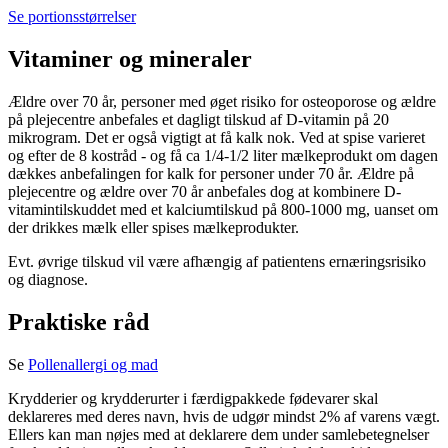
Se portionsstørrelser
Vitaminer og mineraler
Ældre over 70 år, personer med øget risiko for osteoporose og ældre
på plejecentre anbefales et dagligt tilskud af D-vitamin på 20
mikrogram. Det er også vigtigt at få kalk nok. Ved at spise varieret
og efter de 8 kostråd - og få ca 1/4-1/2 liter mælkeprodukt om dagen
dækkes anbefalingen for kalk for personer under 70 år. Ældre på
plejecentre og ældre over 70 år anbefales dog at kombinere D-
vitamintilskuddet med et kalciumtilskud på 800-1000 mg, uanset om
der drikkes mælk eller spises mælkeprodukter.
Evt. øvrige tilskud vil være afhængig af patientens ernæringsrisiko
og diagnose.
Praktiske råd
Se
Pollenallergi og mad
Krydderier og krydderurter i færdigpakkede fødevarer skal
deklareres med deres navn, hvis de udgør mindst 2% af varens vægt.
Ellers kan man nøjes med at deklarere dem under samlebetegnelser