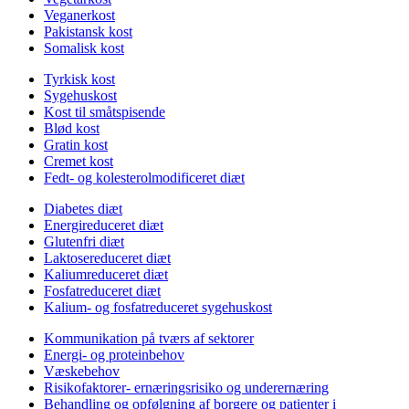
Veganerkost
Pakistansk kost
Somalisk kost
Tyrkisk kost
Sygehuskost
Kost til småtspisende
Blød kost
Gratin kost
Cremet kost
Fedt- og kolesterolmodificeret diæt
Diabetes diæt
Energireduceret diæt
Glutenfri diæt
Laktosereduceret diæt
Kaliumreduceret diæt
Fosfatreduceret diæt
Kalium- og fosfatreduceret sygehuskost
Kommunikation på tværs af sektorer
Energi- og proteinbehov
Væskebehov
Risikofaktorer- ernæringsrisiko og underernæring
Behandling og opfølgning af borgere og patienter i