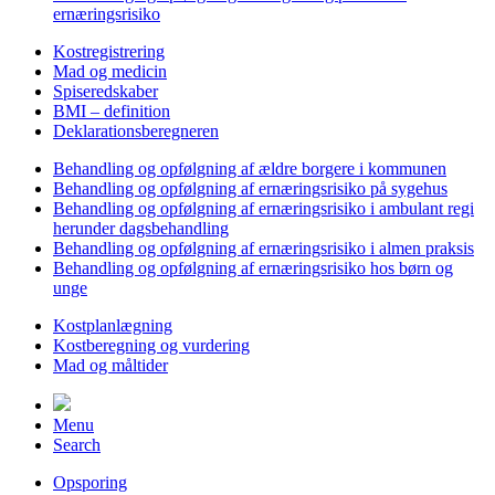
ernæringsrisiko
Kostregistrering
Mad og medicin
Spiseredskaber
BMI – definition
Deklarationsberegneren
Behandling og opfølgning af ældre borgere i kommunen
Behandling og opfølgning af ernæringsrisiko på sygehus
Behandling og opfølgning af ernæringsrisiko i ambulant regi
herunder dagsbehandling
Behandling og opfølgning af ernæringsrisiko i almen praksis
Behandling og opfølgning af ernæringsrisiko hos børn og
unge
Kostplanlægning
Kostberegning og vurdering
Mad og måltider
Menu
Search
Opsporing