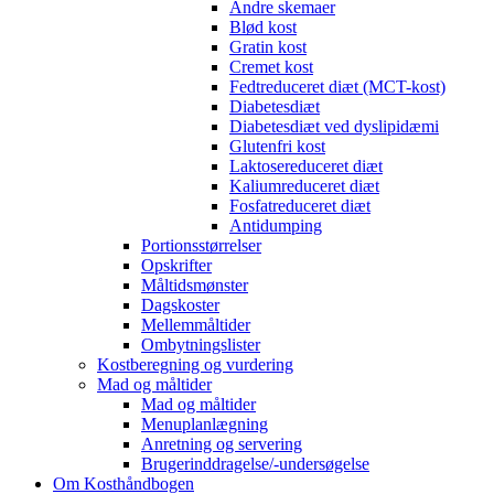
Andre skemaer
Blød kost
Gratin kost
Cremet kost
Fedtreduceret diæt (MCT-kost)
Diabetesdiæt
Diabetesdiæt ved dyslipidæmi
Glutenfri kost
Laktosereduceret diæt
Kaliumreduceret diæt
Fosfatreduceret diæt
Antidumping
Portionsstørrelser
Opskrifter
Måltidsmønster
Dagskoster
Mellemmåltider
Ombytningslister
Kostberegning og vurdering
Mad og måltider
Mad og måltider
Menuplanlægning
Anretning og servering
Brugerinddragelse/-undersøgelse
Om Kosthåndbogen