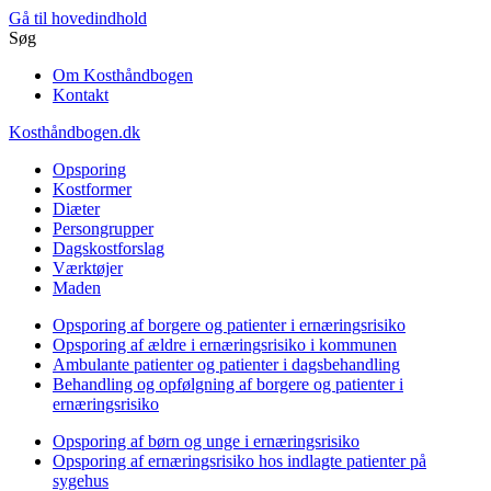
Gå til hovedindhold
Søg
Om Kosthåndbogen
Kontakt
Kosthåndbogen.dk
Opsporing
Kostformer
Diæter
Persongrupper
Dagskostforslag
Værktøjer
Maden
Opsporing af borgere og patienter i ernæringsrisiko
Opsporing af ældre i ernæringsrisiko i kommunen
Ambulante patienter og patienter i dagsbehandling
Behandling og opfølgning af borgere og patienter i
ernæringsrisiko
Opsporing af børn og unge i ernæringsrisiko
Opsporing af ernæringsrisiko hos indlagte patienter på
sygehus