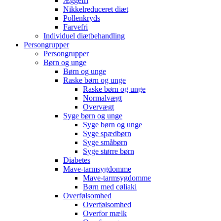
Æggefri
Nikkelreduceret diæt
Pollenkryds
Farvefri
Individuel diætbehandling
Persongrupper
Persongrupper
Børn og unge
Børn og unge
Raske børn og unge
Raske børn og unge
Normalvægt
Overvægt
Syge børn og unge
Syge børn og unge
Syge spædbørn
Syge småbørn
Syge større børn
Diabetes
Mave-tarmsygdomme
Mave-tarmsygdomme
Børn med cøliaki
Overfølsomhed
Overfølsomhed
Overfor mælk