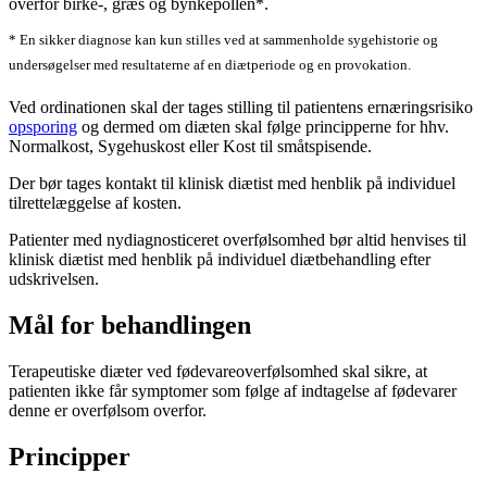
overfor birke-, græs og bynkepollen*.
* En sikker diagnose kan kun stilles ved at sammenholde sygehistorie og
undersøgelser med resultaterne af en diætperiode og en provokation.
Ved ordinationen skal der tages stilling til patientens ernæringsrisiko
opsporing
og dermed om diæten skal følge principperne for hhv.
Normalkost, Sygehuskost eller Kost til småtspisende.
Der bør tages kontakt til klinisk diætist med henblik på individuel
tilrettelæggelse af kosten.
Patienter med nydiagnosticeret overfølsomhed bør altid henvises til
klinisk diætist med henblik på individuel diætbehandling efter
udskrivelsen.
Mål for behandlingen
Terapeutiske diæter ved fødevareoverfølsomhed skal sikre, at
patienten ikke får symptomer som følge af indtagelse af fødevarer
denne er overfølsom overfor.
Principper