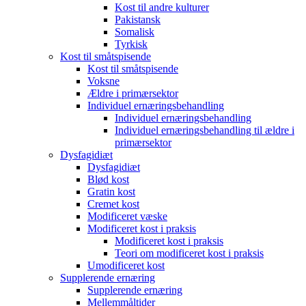
Kost til andre kulturer
Pakistansk
Somalisk
Tyrkisk
Kost til småtspisende
Kost til småtspisende
Voksne
Ældre i primærsektor
Individuel ernæringsbehandling
Individuel ernæringsbehandling
Individuel ernæringsbehandling til ældre i
primærsektor
Dysfagidiæt
Dysfagidiæt
Blød kost
Gratin kost
Cremet kost
Modificeret væske
Modificeret kost i praksis
Modificeret kost i praksis
Teori om modificeret kost i praksis
Umodificeret kost
Supplerende ernæring
Supplerende ernæring
Mellemmåltider