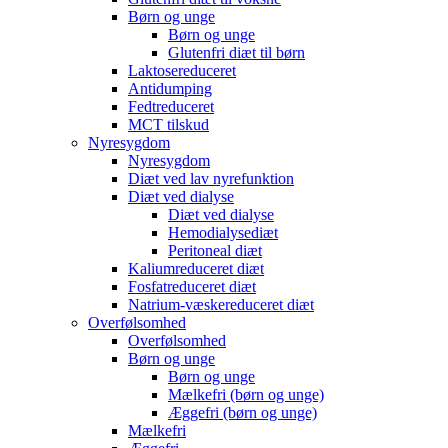
Børn og unge
Børn og unge
Glutenfri diæt til børn
Laktosereduceret
Antidumping
Fedtreduceret
MCT tilskud
Nyresygdom
Nyresygdom
Diæt ved lav nyrefunktion
Diæt ved dialyse
Diæt ved dialyse
Hemodialysediæt
Peritoneal diæt
Kaliumreduceret diæt
Fosfatreduceret diæt
Natrium-væskereduceret diæt
Overfølsomhed
Overfølsomhed
Børn og unge
Børn og unge
Mælkefri (børn og unge)
Æggefri (børn og unge)
Mælkefri