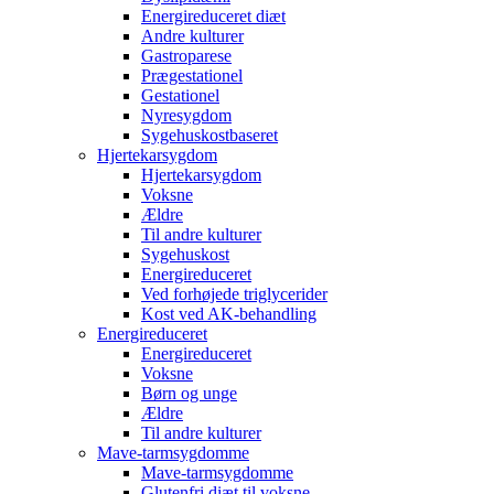
Energireduceret diæt
Andre kulturer
Gastroparese
Prægestationel
Gestationel
Nyresygdom
Sygehuskostbaseret
Hjertekarsygdom
Hjertekarsygdom
Voksne
Ældre
Til andre kulturer
Sygehuskost
Energireduceret
Ved forhøjede triglycerider
Kost ved AK-behandling
Energireduceret
Energireduceret
Voksne
Børn og unge
Ældre
Til andre kulturer
Mave-tarmsygdomme
Mave-tarmsygdomme
Glutenfri diæt til voksne