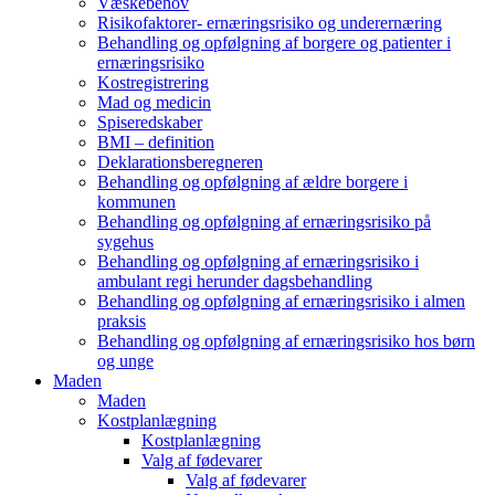
Væskebehov
Risikofaktorer- ernæringsrisiko og underernæring
Behandling og opfølgning af borgere og patienter i
ernæringsrisiko
Kostregistrering
Mad og medicin
Spiseredskaber
BMI – definition
Deklarationsberegneren
Behandling og opfølgning af ældre borgere i
kommunen
Behandling og opfølgning af ernæringsrisiko på
sygehus
Behandling og opfølgning af ernæringsrisiko i
ambulant regi herunder dagsbehandling
Behandling og opfølgning af ernæringsrisiko i almen
praksis
Behandling og opfølgning af ernæringsrisiko hos børn
og unge
Maden
Maden
Kostplanlægning
Kostplanlægning
Valg af fødevarer
Valg af fødevarer