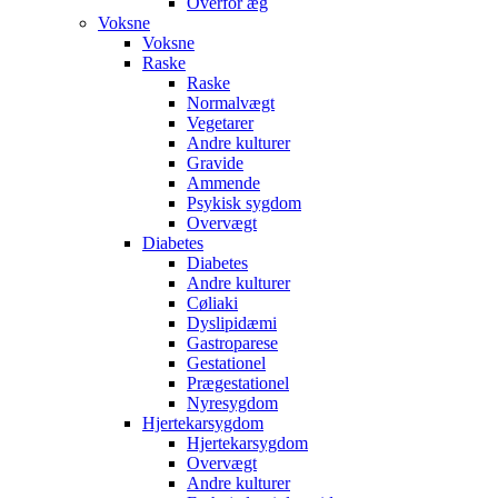
Overfor æg
Voksne
Voksne
Raske
Raske
Normalvægt
Vegetarer
Andre kulturer
Gravide
Ammende
Psykisk sygdom
Overvægt
Diabetes
Diabetes
Andre kulturer
Cøliaki
Dyslipidæmi
Gastroparese
Gestationel
Prægestationel
Nyresygdom
Hjertekarsygdom
Hjertekarsygdom
Overvægt
Andre kulturer