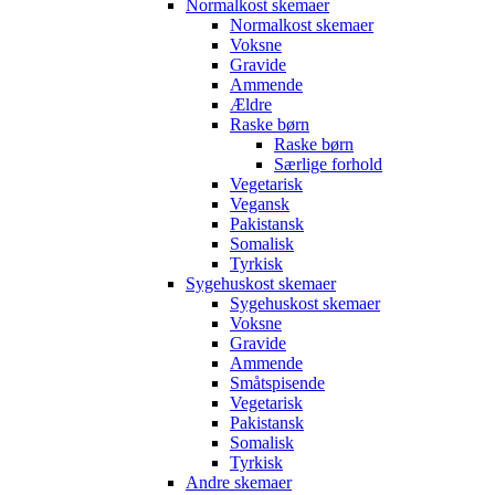
Normalkost skemaer
Normalkost skemaer
Voksne
Gravide
Ammende
Ældre
Raske børn
Raske børn
Særlige forhold
Vegetarisk
Vegansk
Pakistansk
Somalisk
Tyrkisk
Sygehuskost skemaer
Sygehuskost skemaer
Voksne
Gravide
Ammende
Småtspisende
Vegetarisk
Pakistansk
Somalisk
Tyrkisk
Andre skemaer