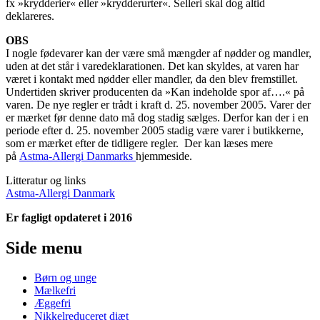
fx »krydderier« eller »krydderurter«. Selleri skal dog altid
deklareres.
OBS
I nogle fødevarer kan der være små mængder af nødder og mandler,
uden at det står i varedeklarationen. Det kan skyldes, at varen har
været i kontakt med nødder eller mandler, da den blev fremstillet.
Undertiden skriver producenten da »Kan indeholde spor af….« på
varen. De nye regler er trådt i kraft d. 25. november 2005. Varer der
er mærket før denne dato må dog stadig sælges. Derfor kan der i en
periode efter d. 25. november 2005 stadig være varer i butikkerne,
som er mærket efter de tidligere regler. Der kan læses mere
på
Astma-Allergi Danmarks
hjemmeside.
Litteratur og links
Astma-Allergi Danmark
Er fagligt opdateret i 2016
Side menu
Børn og unge
Mælkefri
Æggefri
Nikkelreduceret diæt