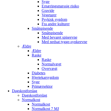
Syge
Ernæringsmæssig risiko
Gravide
Vegetarer
Psykisk sygdom
Fra andre kulturer
Småtspisende
Småtspisende
Med bevaret spiseevne
Med nedsat tygge-synkeevne
Ældre
Ældre
Raske
Raske
Normalvægt
Overvægt
Diabetes
Hjertekarsygdom
Syge
Primærsektor
Dagskostforslag
Dagskostforslag
Normalkost
Normalkost
Normalkost 7 MJ