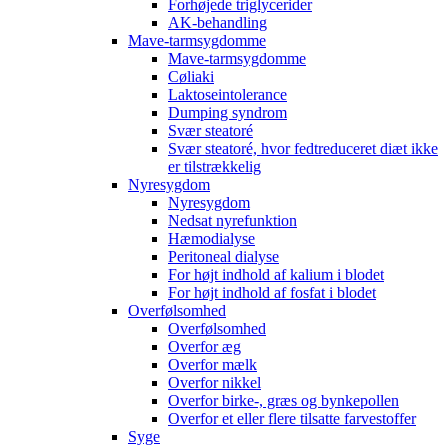
Forhøjede triglycerider
AK-behandling
Mave-tarmsygdomme
Mave-tarmsygdomme
Cøliaki
Laktoseintolerance
Dumping syndrom
Svær steatoré
Svær steatoré, hvor fedtreduceret diæt ikke
er tilstrækkelig
Nyresygdom
Nyresygdom
Nedsat nyrefunktion
Hæmodialyse
Peritoneal dialyse
For højt indhold af kalium i blodet
For højt indhold af fosfat i blodet
Overfølsomhed
Overfølsomhed
Overfor æg
Overfor mælk
Overfor nikkel
Overfor birke-, græs og bynkepollen
Overfor et eller flere tilsatte farvestoffer
Syge