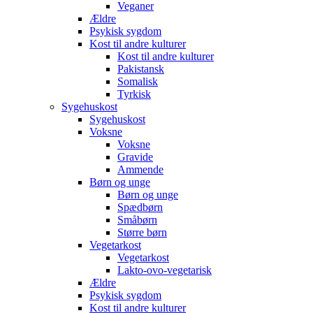
Veganer
Ældre
Psykisk sygdom
Kost til andre kulturer
Kost til andre kulturer
Pakistansk
Somalisk
Tyrkisk
Sygehuskost
Sygehuskost
Voksne
Voksne
Gravide
Ammende
Børn og unge
Børn og unge
Spædbørn
Småbørn
Større børn
Vegetarkost
Vegetarkost
Lakto-ovo-vegetarisk
Ældre
Psykisk sygdom
Kost til andre kulturer