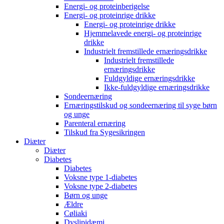
Energi- og proteinberigelse
Energi- og proteinrige drikke
Energi- og proteinrige drikke
Hjemmelavede energi- og proteinrige
drikke
Industrielt fremstillede ernæringsdrikke
Industrielt fremstillede
ernæringsdrikke
Fuldgyldige ernæringsdrikke
Ikke-fuldgyldige ernæringsdrikke
Sondeernæring
Ernæringstilskud og sondeernæring til syge børn
og unge
Parenteral ernæring
Tilskud fra Sygesikringen
Diæter
Diæter
Diabetes
Diabetes
Voksne type 1-diabetes
Voksne type 2-diabetes
Børn og unge
Ældre
Cøliaki
Dyslipidæmi