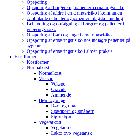
Opsporing
Opsporing af borgere og patienter i ernæringsrisiko
Opsporing af ældre i ernæringsrisiko i kommunen
Ambulante patienter og patienter i dagsbehandling
Behandling og opfølgning af borgere og patienter i
ernæringsrisiko
Opsporing af børn og unge i ernæringsrisiko
Opsporing af ernæringsrisiko hos indlagte patienter på
sygehus
Opsporing af ernæringsrisiko i almen praksis
Kostformer
Kostformer
Normalkost
Normalkost
Voksne
Voksne
Gravide
Ammende
Børn og unge
Børn og unge
Spædbørn og småbørn
Større børn
Vegetarkost
Vegetarkost
Lakto-ovo-vegetarisk