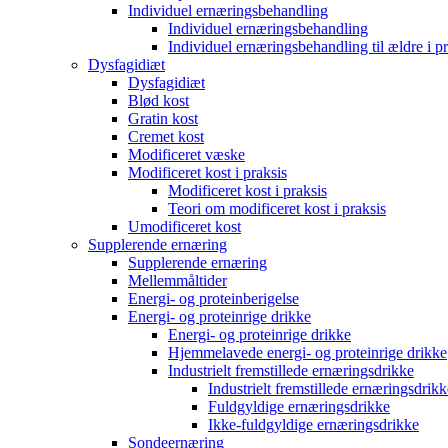
Individuel ernæringsbehandling
Individuel ernæringsbehandling
Individuel ernæringsbehandling til ældre i p
Dysfagidiæt
Dysfagidiæt
Blød kost
Gratin kost
Cremet kost
Modificeret væske
Modificeret kost i praksis
Modificeret kost i praksis
Teori om modificeret kost i praksis
Umodificeret kost
Supplerende ernæring
Supplerende ernæring
Mellemmåltider
Energi- og proteinberigelse
Energi- og proteinrige drikke
Energi- og proteinrige drikke
Hjemmelavede energi- og proteinrige drikke
Industrielt fremstillede ernæringsdrikke
Industrielt fremstillede ernæringsdrikk
Fuldgyldige ernæringsdrikke
Ikke-fuldgyldige ernæringsdrikke
Sondeernæring