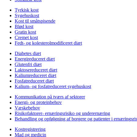
Tyrkisk kost
Sygehuskost
Kost til småtspisende
Blød kost
Gratin kost
Cremet kost
Fedt- og kolesterolmodificeret diæt
Diabetes diæt
Energireduceret diæt
Glutenfri diæt
Laktosereduceret diæt
Kaliumreduceret diæt
Fosfatreduceret diæt
Kalium- og fosfatreduceret sygehuskost
Kommunikation på tværs af sektorer
Energi- og proteinbehov
Væskebehov
Risikofaktorer- ernæringsrisiko og underernæring
Behandling og opfølgning af borgere og patienter i ernæringsri
Kostregistrering
Mad og medicin