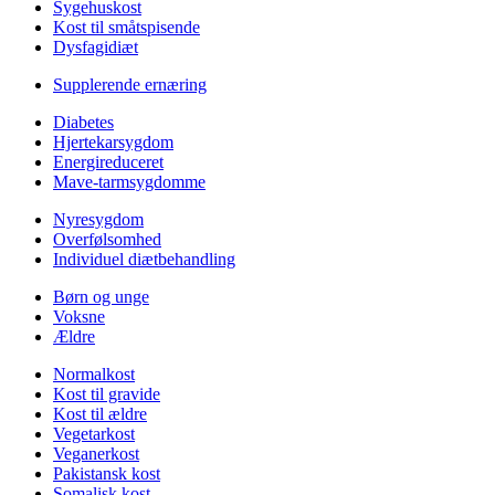
Sygehuskost
Kost til småtspisende
Dysfagidiæt
Supplerende ernæring
Diabetes
Hjertekarsygdom
Energireduceret
Mave-tarmsygdomme
Nyresygdom
Overfølsomhed
Individuel diætbehandling
Børn og unge
Voksne
Ældre
Normalkost
Kost til gravide
Kost til ældre
Vegetarkost
Veganerkost
Pakistansk kost
Somalisk kost