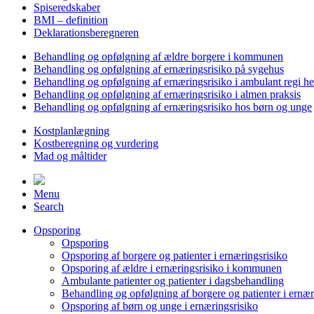
Spiseredskaber
BMI – definition
Deklarationsberegneren
Behandling og opfølgning af ældre borgere i kommunen
Behandling og opfølgning af ernæringsrisiko på sygehus
Behandling og opfølgning af ernæringsrisiko i ambulant regi h
Behandling og opfølgning af ernæringsrisiko i almen praksis
Behandling og opfølgning af ernæringsrisiko hos børn og unge
Kostplanlægning
Kostberegning og vurdering
Mad og måltider
Menu
Search
Opsporing
Opsporing
Opsporing af borgere og patienter i ernæringsrisiko
Opsporing af ældre i ernæringsrisiko i kommunen
Ambulante patienter og patienter i dagsbehandling
Behandling og opfølgning af borgere og patienter i ernær
Opsporing af børn og unge i ernæringsrisiko