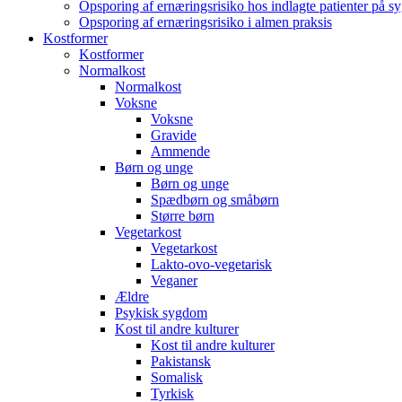
Opsporing af ernæringsrisiko hos indlagte patienter på s
Opsporing af ernæringsrisiko i almen praksis
Kostformer
Kostformer
Normalkost
Normalkost
Voksne
Voksne
Gravide
Ammende
Børn og unge
Børn og unge
Spædbørn og småbørn
Større børn
Vegetarkost
Vegetarkost
Lakto-ovo-vegetarisk
Veganer
Ældre
Psykisk sygdom
Kost til andre kulturer
Kost til andre kulturer
Pakistansk
Somalisk
Tyrkisk