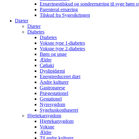
Ernæringstilskud og sondeernæring til syge børn 
Parenteral ernæring
Tilskud fra Sygesikringen
Diæter
Diæter
Diabetes
Diabetes
Voksne type 1-diabetes
Voksne type 2-diabetes
Børn og unge
Ældre
Cøliaki
Dyslipidæmi
Energireduceret diæt
Andre kulturer
Gastroparese
Prægestationel
Gestationel
Nyresygdom
Sygehuskostbaseret
Hjertekarsygdom
Hjertekarsygdom
Voksne
Ældre
Til andre kulturer