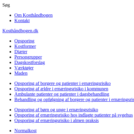
Gå
Søg
til
Om Kosthåndbogen
hovedindhold
Kontakt
Kosthåndbogen.dk
Opsporing
Kostformer
Diæter
Persongrupper
Dagskostforslag
Værktøjer
Maden
Opsporing af borgere og patienter i ernæringsrisiko
Opsporing af ældre i ernæringsrisiko i kommunen
Ambulante patienter og patienter i dagsbehandling
Behandling og opfølgning af borgere og patienter i ernæringsri
Opsporing af børn og unge i ernæringsrisiko
Opsporing af ernæringsrisiko hos indlagte patienter på sygehus
Opsporing af ernæringsrisiko i almen praksis
Normalkost