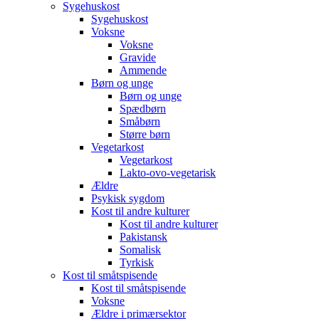
Sygehuskost
Sygehuskost
Voksne
Voksne
Gravide
Ammende
Børn og unge
Børn og unge
Spædbørn
Småbørn
Større børn
Vegetarkost
Vegetarkost
Lakto-ovo-vegetarisk
Ældre
Psykisk sygdom
Kost til andre kulturer
Kost til andre kulturer
Pakistansk
Somalisk
Tyrkisk
Kost til småtspisende
Kost til småtspisende
Voksne
Ældre i primærsektor