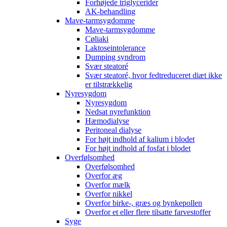
Forhøjede triglycerider
AK-behandling
Mave-tarmsygdomme
Mave-tarmsygdomme
Cøliaki
Laktoseintolerance
Dumping syndrom
Svær steatoré
Svær steatoré, hvor fedtreduceret diæt ikke
er tilstrækkelig
Nyresygdom
Nyresygdom
Nedsat nyrefunktion
Hæmodialyse
Peritoneal dialyse
For højt indhold af kalium i blodet
For højt indhold af fosfat i blodet
Overfølsomhed
Overfølsomhed
Overfor æg
Overfor mælk
Overfor nikkel
Overfor birke-, græs og bynkepollen
Overfor et eller flere tilsatte farvestoffer
Syge