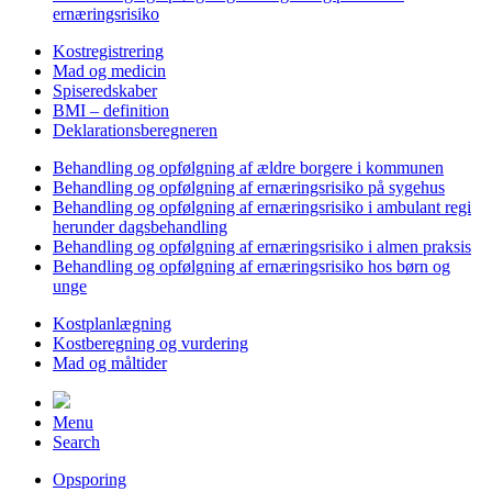
ernæringsrisiko
Kostregistrering
Mad og medicin
Spiseredskaber
BMI – definition
Deklarationsberegneren
Behandling og opfølgning af ældre borgere i kommunen
Behandling og opfølgning af ernæringsrisiko på sygehus
Behandling og opfølgning af ernæringsrisiko i ambulant regi
herunder dagsbehandling
Behandling og opfølgning af ernæringsrisiko i almen praksis
Behandling og opfølgning af ernæringsrisiko hos børn og
unge
Kostplanlægning
Kostberegning og vurdering
Mad og måltider
Menu
Search
Opsporing