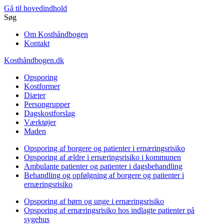
Gå til hovedindhold
Søg
Om Kosthåndbogen
Kontakt
Kosthåndbogen.dk
Opsporing
Kostformer
Diæter
Persongrupper
Dagskostforslag
Værktøjer
Maden
Opsporing af borgere og patienter i ernæringsrisiko
Opsporing af ældre i ernæringsrisiko i kommunen
Ambulante patienter og patienter i dagsbehandling
Behandling og opfølgning af borgere og patienter i
ernæringsrisiko
Opsporing af børn og unge i ernæringsrisiko
Opsporing af ernæringsrisiko hos indlagte patienter på
sygehus