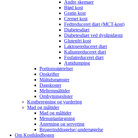
Andre skemaer
Blød kost
Gratin kost
Cremet kost
Fedtreduceret diæt (MCT-kost)
Diabetesdiæt
Diabetesdiæt ved dyslipidæmi
Glutenfri kost
Laktosereduceret diæt
Kaliumreduceret diæt
Fosfatreduceret diæt
Antidumping
Portionsstørrelser
Opskrifter
Måltidsmønster
Dagskoster
Mellemmåltider
Ombytningslister
Kostberegning og vurdering
Mad og måltider
Mad og måltider
Menuplanlægning
Anretning og servering
Brugerinddragelse/-undersøgelse
Om Kosthåndbogen