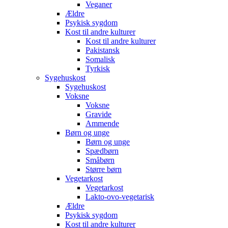
Veganer
Ældre
Psykisk sygdom
Kost til andre kulturer
Kost til andre kulturer
Pakistansk
Somalisk
Tyrkisk
Sygehuskost
Sygehuskost
Voksne
Voksne
Gravide
Ammende
Børn og unge
Børn og unge
Spædbørn
Småbørn
Større børn
Vegetarkost
Vegetarkost
Lakto-ovo-vegetarisk
Ældre
Psykisk sygdom
Kost til andre kulturer