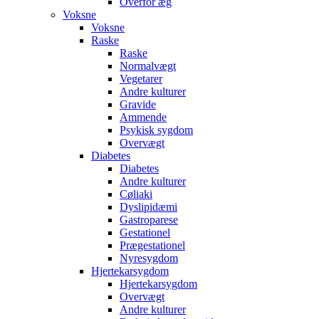
Overfor æg
Voksne
Voksne
Raske
Raske
Normalvægt
Vegetarer
Andre kulturer
Gravide
Ammende
Psykisk sygdom
Overvægt
Diabetes
Diabetes
Andre kulturer
Cøliaki
Dyslipidæmi
Gastroparese
Gestationel
Prægestationel
Nyresygdom
Hjertekarsygdom
Hjertekarsygdom
Overvægt
Andre kulturer