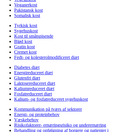
Veganerkost
Pakistansk kost
Somalisk kost
Tyrkisk kost
Sygehuskost
Kost til småtspisende
Blød kost
Gratin kost
Cremet kost
Fedt- og kolesterolmodificeret diæt
Diabetes diæt
Energireduceret diæt
Glutenfri diæt
Laktosereduceret diæt
Kaliumreduceret diæt
Fosfatreduceret diæt
Kalium- og fosfatreduceret sygehuskost
Kommunikation på tværs af sektorer
Energi- og proteinbehov
Væskebehov
Risikofaktorer- ernæringsrisiko og underernæring
Behandling og opfølgning af borgere og patienter i