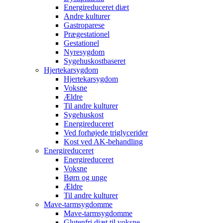
Energireduceret diæt
Andre kulturer
Gastroparese
Prægestationel
Gestationel
Nyresygdom
Sygehuskostbaseret
Hjertekarsygdom
Hjertekarsygdom
Voksne
Ældre
Til andre kulturer
Sygehuskost
Energireduceret
Ved forhøjede triglycerider
Kost ved AK-behandling
Energireduceret
Energireduceret
Voksne
Børn og unge
Ældre
Til andre kulturer
Mave-tarmsygdomme
Mave-tarmsygdomme
Glutenfri diæt til voksne