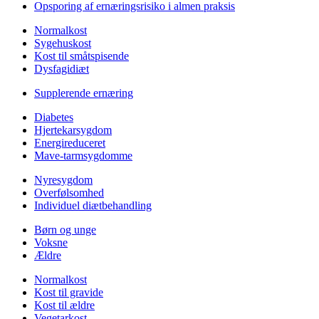
Opsporing af ernæringsrisiko i almen praksis
Normalkost
Sygehuskost
Kost til småtspisende
Dysfagidiæt
Supplerende ernæring
Diabetes
Hjertekarsygdom
Energireduceret
Mave-tarmsygdomme
Nyresygdom
Overfølsomhed
Individuel diætbehandling
Børn og unge
Voksne
Ældre
Normalkost
Kost til gravide
Kost til ældre
Vegetarkost