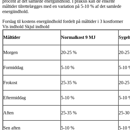
procent af det samlede energiindhold. I praksis kan de enkelte
måltider tilrettelægges med en variation på 5-10 % af det samlede
energiindhold.
Forslag til kostens energiindhold fordelt på måltider i 3 kostformer
Vis indhold
Skjul indhold
Måltider
Normalkost 9 MJ
Sygeh
Morgen
20-25 %
20-25
Formiddag
5-10 %
5-10 
Frokost
25-35 %
20-25
Eftermiddag
5-10 %
5-10 
Aften
25-35 %
25-30
Sen aften
5-10 %
5-10 