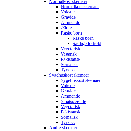
Normalkost skemaer
Normalkost skemaer
Voksne
Gravide
Ammende
Ældre
Raske børn
Raske børn
Særlige forhold
Vegetarisk
Vegansk
Pakistansk
Somalisk
Tyrkisk
Sygehuskost skemaer
Sygehuskost skemaer
Voksne
Gravide
Ammende
Småtspisende
Vegetarisk
Pakistansk
Somalisk
Tyrkisk
Andre skemaer