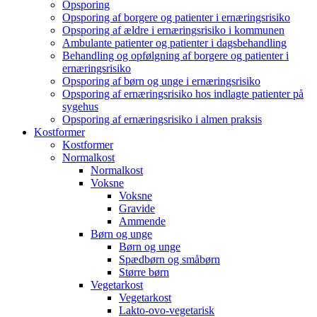
Opsporing
Opsporing af borgere og patienter i ernæringsrisiko
Opsporing af ældre i ernæringsrisiko i kommunen
Ambulante patienter og patienter i dagsbehandling
Behandling og opfølgning af borgere og patienter i
ernæringsrisiko
Opsporing af børn og unge i ernæringsrisiko
Opsporing af ernæringsrisiko hos indlagte patienter på
sygehus
Opsporing af ernæringsrisiko i almen praksis
Kostformer
Kostformer
Normalkost
Normalkost
Voksne
Voksne
Gravide
Ammende
Børn og unge
Børn og unge
Spædbørn og småbørn
Større børn
Vegetarkost
Vegetarkost
Lakto-ovo-vegetarisk