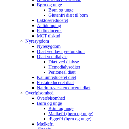
Børn og unge
Børn og unge
Glutenfri diæt til børn
Laktosereduceret
Antidumping
Fedtreduceret
MCT tilskud
Nyresygdom
Nyresygdom
Diæt ved lav nyrefunktion
Diæt ved dialyse
Diæt ved dialyse
Hemodialysediæt
Peritoneal diæt
Kaliumreduceret diæt
Fosfatreduceret diæt
Natrium-væskereduceret diæt
Overfølsomhed
Overfølsomhed
Børn og unge
Børn og unge
Mælkefri (børn og unge)
Æggefri (børn og unge)
Mælkefri