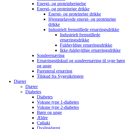
Energi- og proteinberigelse
Energi- og proteinrige drikke
Energi- og proteinrige drikke
Hjemmelavede energi- og proteinrige
drikke
Industrielt fremstillede ernæringsdrikke
Industrielt fremstillede
ernæringsdrikke
Fuldgyldige ernæringsdrikke
Ikke-fuldgyldige ernæringsdrikke
Sondeernæring
Ernæringstilskud og sondeernæring til syge børn
og unge
Parenteral ernæring
Tilskud fra Sygesikringen
Diæter
Diæter
Diabetes
Diabetes
Voksne type 1-diabetes
Voksne type 2-diabetes
Børn og unge
Ældre
Cøliaki
Dyslipidæmi