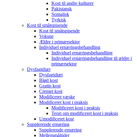
Kost til andre kulturer
Pakistansk
Somalisk
Tyrkisk
Kost til småtspisende
Kost til småtspisende
Voksne
Ældre i primærsektor
Individuel ernæringsbehandling
Individuel ernæringsbehandling
Individuel ernæringsbehandling til ældre i
primærsektor
Dysfagidiæt
Dysfagidiæt
Blød kost
Gratin kost
Cremet kost
Modificeret væske
Modificeret kost i praksis
Modificeret kost i praksis
Teori om modificeret kost i praksis
Umodificeret kost
Supplerende ernæring
Supplerende ernæring
Mellemmåltider