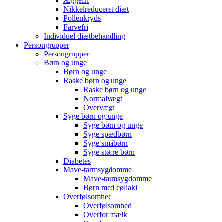
Æggefri
Nikkelreduceret diæt
Pollenkryds
Farvefri
Individuel diætbehandling
Persongrupper
Persongrupper
Børn og unge
Børn og unge
Raske børn og unge
Raske børn og unge
Normalvægt
Overvægt
Syge børn og unge
Syge børn og unge
Syge spædbørn
Syge småbørn
Syge større børn
Diabetes
Mave-tarmsygdomme
Mave-tarmsygdomme
Børn med cøliaki
Overfølsomhed
Overfølsomhed
Overfor mælk