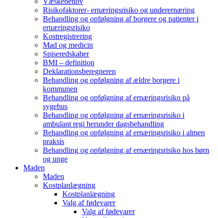
Væskebehov
Risikofaktorer- ernæringsrisiko og underernæring
Behandling og opfølgning af borgere og patienter i
ernæringsrisiko
Kostregistrering
Mad og medicin
Spiseredskaber
BMI – definition
Deklarationsberegneren
Behandling og opfølgning af ældre borgere i
kommunen
Behandling og opfølgning af ernæringsrisiko på
sygehus
Behandling og opfølgning af ernæringsrisiko i
ambulant regi herunder dagsbehandling
Behandling og opfølgning af ernæringsrisiko i almen
praksis
Behandling og opfølgning af ernæringsrisiko hos børn
og unge
Maden
Maden
Kostplanlægning
Kostplanlægning
Valg af fødevarer
Valg af fødevarer