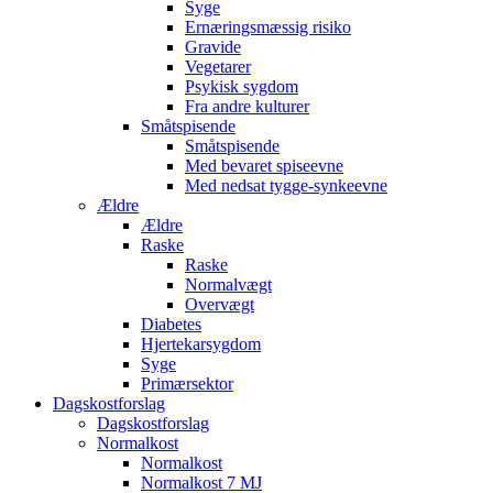
Syge
Ernæringsmæssig risiko
Gravide
Vegetarer
Psykisk sygdom
Fra andre kulturer
Småtspisende
Småtspisende
Med bevaret spiseevne
Med nedsat tygge-synkeevne
Ældre
Ældre
Raske
Raske
Normalvægt
Overvægt
Diabetes
Hjertekarsygdom
Syge
Primærsektor
Dagskostforslag
Dagskostforslag
Normalkost
Normalkost
Normalkost 7 MJ