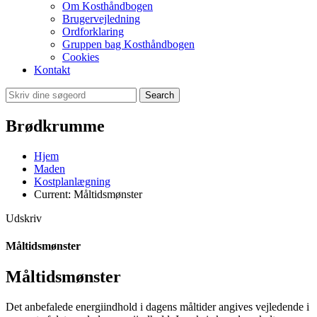
Om Kosthåndbogen
Brugervejledning
Ordforklaring
Gruppen bag Kosthåndbogen
Cookies
Kontakt
Search
Brødkrumme
Hjem
Maden
Kostplanlægning
Current:
Måltidsmønster
Udskriv
Måltidsmønster
Måltidsmønster
Det anbefalede energiindhold i dagens måltider angives vejledende i