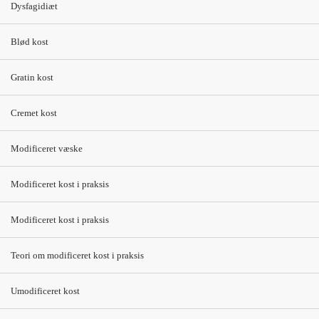
Dysfagidiæt
Portionsstørrelser
Se
portionsstørrelser
Blød kost
Gratin kost
Indholdslister
Cremet kost
Modificeret væske
Vitaminer og mineraler
Der kan være behov for tilskud af vitaminer og mineraler.
Modificeret kost i praksis
Drøftes med behandleren.
Modificeret kost i praksis
Teori om modificeret kost i praksis
Nogle tabletter/medicin indeholder gluten.
Umodificeret kost