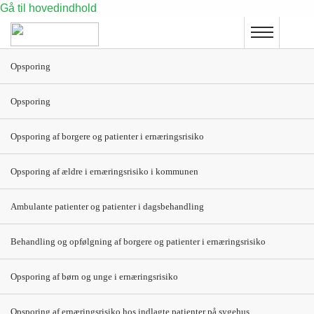
Gå til hovedindhold
Opsporing
Glutenfri diæt til børn
Opsporing
Indikation
Opsporing af borgere og patienter i ernæringsrisiko
Ordineres til børn med diagnosticeret cøliaki
(glutenintolerance).
Opsporing af ældre i ernæringsrisiko i kommunen
Cøliaki er en sygdom i tyndtarmen. Sygdommen er kronisk
Ambulante patienter og patienter i dagsbehandling
dvs. livslang.
Behandling og opfølgning af borgere og patienter i ernæringsrisiko
Cøliaki udløses af nogle proteiner (prolaminer), som findes i
hvede, rug og byg. Populært kaldes disse kornproteiner for
Opsporing af børn og unge i ernæringsrisiko
»gluten«.
Børn med cøliaki ordineres alderssvarende glutenfri diæt og
Opsporing af ernæringsrisiko hos indlagte patienter på sygehus