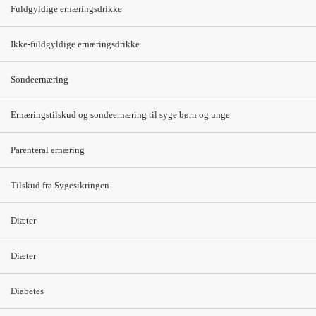
gluten"
Fuldgyldige ernæringsdrikke
Ikke-fuldgyldige ernæringsdrikke
Sondeernæring
Er fagligt opdateret i 2018
Ernæringstilskud og sondeernæring til syge børn og unge
Kontakt
Parenteral ernæring
kosthaandbogen@kost.dk
Tilskud fra Sygesikringen
Kost og Ernæringsforbundet
Holmbladsgade 70
Diæter
2300 København S
3163 6600
Diæter
Diabetes