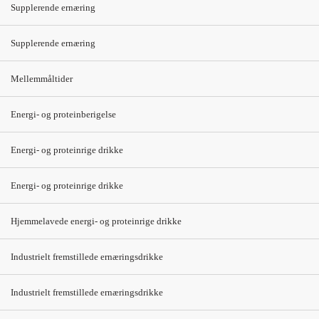
Supplerende ernæring
Praktiske råd
Se
Dansk Cøliaki Forening
Supplerende ernæring
Se
Astma-Allergi Danmark
Mellemmåltider
Energi- og proteinberigelse
Havregryn, havrefras og mange andre
havreprodukter er ikke fremstillet af ren havre,
Energi- og proteinrige drikke
men indeholder gluten.
Energi- og proteinrige drikke
Hjemmelavede energi- og proteinrige drikke
Litteratur og links
Industrielt fremstillede ernæringsdrikke
Astma-Allergi Danmark
Industrielt fremstillede ernæringsdrikke
Ref: Sundhedsstyrelsens pjece "Cøliaki og mad uden