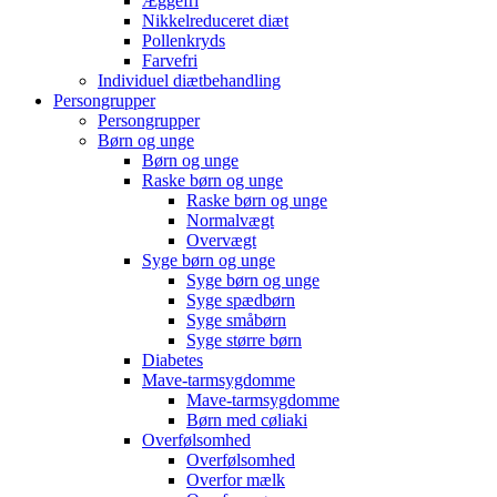
Æggefri
Nikkelreduceret diæt
Pollenkryds
Farvefri
Individuel diætbehandling
Persongrupper
Persongrupper
Børn og unge
Børn og unge
Raske børn og unge
Raske børn og unge
Normalvægt
Overvægt
Syge børn og unge
Syge børn og unge
Syge spædbørn
Syge småbørn
Syge større børn
Diabetes
Mave-tarmsygdomme
Mave-tarmsygdomme
Børn med cøliaki
Overfølsomhed
Overfølsomhed
Overfor mælk