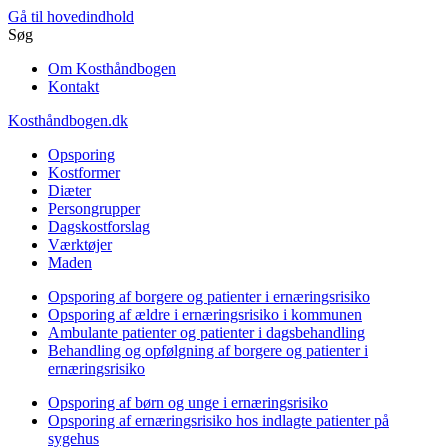
Gå til hovedindhold
Søg
Om Kosthåndbogen
Kontakt
Kosthåndbogen.dk
Opsporing
Kostformer
Diæter
Persongrupper
Dagskostforslag
Værktøjer
Maden
Opsporing af borgere og patienter i ernæringsrisiko
Opsporing af ældre i ernæringsrisiko i kommunen
Ambulante patienter og patienter i dagsbehandling
Behandling og opfølgning af borgere og patienter i
ernæringsrisiko
Opsporing af børn og unge i ernæringsrisiko
Opsporing af ernæringsrisiko hos indlagte patienter på
sygehus