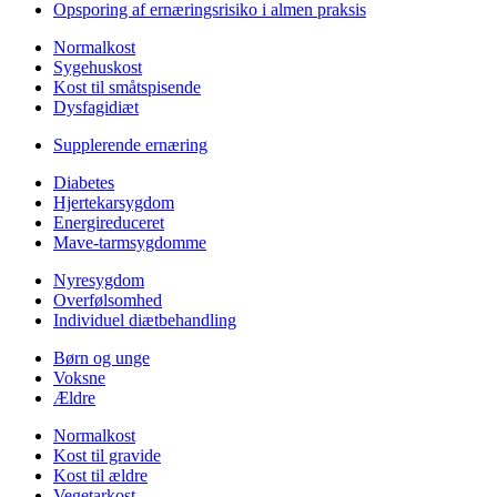
Opsporing af ernæringsrisiko i almen praksis
Normalkost
Sygehuskost
Kost til småtspisende
Dysfagidiæt
Supplerende ernæring
Diabetes
Hjertekarsygdom
Energireduceret
Mave-tarmsygdomme
Nyresygdom
Overfølsomhed
Individuel diætbehandling
Børn og unge
Voksne
Ældre
Normalkost
Kost til gravide
Kost til ældre
Vegetarkost