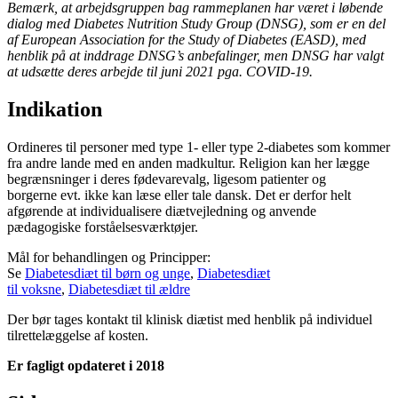
Bemærk, at arbejdsgruppen bag rammeplanen har været i løbende
dialog med Diabetes Nutrition Study Group (DNSG), som er en del
af European Association for the Study of Diabetes (EASD), med
henblik på at inddrage DNSG’s anbefalinger, men DNSG har valgt
at udsætte deres arbejde til juni 2021 pga. COVID-19.
Indikation
Ordineres til personer med type 1- eller type 2-diabetes som kommer
fra andre lande med en anden madkultur. Religion kan her lægge
begrænsninger i deres fødevarevalg, ligesom patienter og
borgerne evt. ikke kan læse eller tale dansk. Det er derfor helt
afgørende at individualisere diætvejledning og anvende
pædagogiske forståelsesværktøjer.
Mål for behandlingen og Principper:
Se
Diabetesdiæt til børn og unge
,
Diabetesdiæt
til voksne
,
Diabetesdiæt til ældre
Der bør tages kontakt til klinisk diætist med henblik på individuel
tilrettelæggelse af kosten.
Er fagligt opdateret i 2018