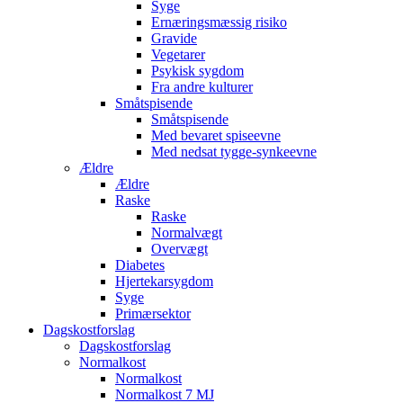
Syge
Ernæringsmæssig risiko
Gravide
Vegetarer
Psykisk sygdom
Fra andre kulturer
Småtspisende
Småtspisende
Med bevaret spiseevne
Med nedsat tygge-synkeevne
Ældre
Ældre
Raske
Raske
Normalvægt
Overvægt
Diabetes
Hjertekarsygdom
Syge
Primærsektor
Dagskostforslag
Dagskostforslag
Normalkost
Normalkost
Normalkost 7 MJ