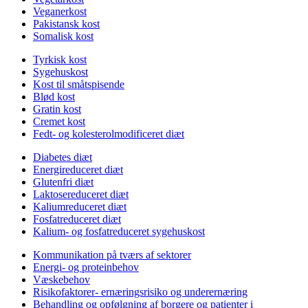
Veganerkost
Pakistansk kost
Somalisk kost
Tyrkisk kost
Sygehuskost
Kost til småtspisende
Blød kost
Gratin kost
Cremet kost
Fedt- og kolesterolmodificeret diæt
Diabetes diæt
Energireduceret diæt
Glutenfri diæt
Laktosereduceret diæt
Kaliumreduceret diæt
Fosfatreduceret diæt
Kalium- og fosfatreduceret sygehuskost
Kommunikation på tværs af sektorer
Energi- og proteinbehov
Væskebehov
Risikofaktorer- ernæringsrisiko og underernæring
Behandling og opfølgning af borgere og patienter i