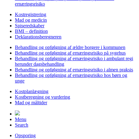
ernæringsrisiko
Kostregistrering
Mad og medicin
Spiseredskaber
BMI – definition
Deklarationsberegneren
Behandling og opfølgning af ældre borgere i kommunen
Behandling og opfølgning af ernæringsrisiko på sygehus
Behandling og opfølgning af ernæringsrisiko i ambulant regi
herunder dagsbehandling
Behandling og opfølgning af ernæringsrisiko i almen praksis
Behandling og opfølgning af ernæringsrisiko hos børn og
unge
Kostplanlægning
Kostberegning og vurdering
Mad og måltider
Menu
Search
Opsporing