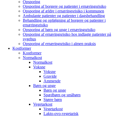
Opsporing
Opsporing af borgere og patienter i ernæringsrisiko
Opsporing af ældre i ernæringsrisiko i kommunen
Ambulante patienter og patienter i dagsbehandling
Behandling og opfølgning af borgere og patienter i
ernæringsrisiko
Opsporing af børn og unge i ernæringsrisiko
Opsporing af ernæringsrisiko hos indlagte patienter på
sygehus
Opsporing af ernæringsrisiko i almen praksis
Kostformer
Kostformer
Normalkost
Normalkost
Voksne
Voksne
Gravide
Ammende
Børn og unge
Børn og unge
Spædbørn og småbørn
Større børn
Vegetarkost
Vegetarkost
Lakto-ovo-vegetarisk