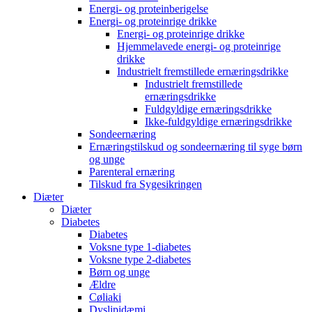
Energi- og proteinberigelse
Energi- og proteinrige drikke
Energi- og proteinrige drikke
Hjemmelavede energi- og proteinrige
drikke
Industrielt fremstillede ernæringsdrikke
Industrielt fremstillede
ernæringsdrikke
Fuldgyldige ernæringsdrikke
Ikke-fuldgyldige ernæringsdrikke
Sondeernæring
Ernæringstilskud og sondeernæring til syge børn
og unge
Parenteral ernæring
Tilskud fra Sygesikringen
Diæter
Diæter
Diabetes
Diabetes
Voksne type 1-diabetes
Voksne type 2-diabetes
Børn og unge
Ældre
Cøliaki
Dyslipidæmi