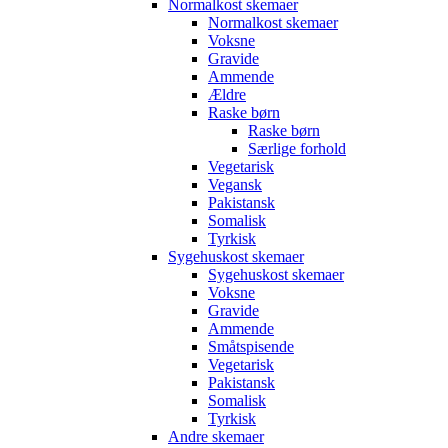
Normalkost skemaer
Normalkost skemaer
Voksne
Gravide
Ammende
Ældre
Raske børn
Raske børn
Særlige forhold
Vegetarisk
Vegansk
Pakistansk
Somalisk
Tyrkisk
Sygehuskost skemaer
Sygehuskost skemaer
Voksne
Gravide
Ammende
Småtspisende
Vegetarisk
Pakistansk
Somalisk
Tyrkisk
Andre skemaer