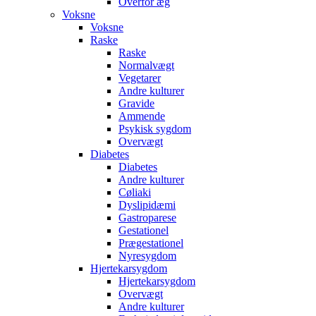
Overfor æg
Voksne
Voksne
Raske
Raske
Normalvægt
Vegetarer
Andre kulturer
Gravide
Ammende
Psykisk sygdom
Overvægt
Diabetes
Diabetes
Andre kulturer
Cøliaki
Dyslipidæmi
Gastroparese
Gestationel
Prægestationel
Nyresygdom
Hjertekarsygdom
Hjertekarsygdom
Overvægt
Andre kulturer