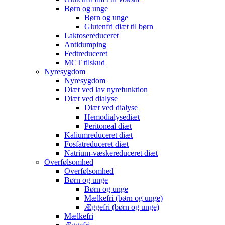
Børn og unge
Børn og unge
Glutenfri diæt til børn
Laktosereduceret
Antidumping
Fedtreduceret
MCT tilskud
Nyresygdom
Nyresygdom
Diæt ved lav nyrefunktion
Diæt ved dialyse
Diæt ved dialyse
Hemodialysediæt
Peritoneal diæt
Kaliumreduceret diæt
Fosfatreduceret diæt
Natrium-væskereduceret diæt
Overfølsomhed
Overfølsomhed
Børn og unge
Børn og unge
Mælkefri (børn og unge)
Æggefri (børn og unge)
Mælkefri