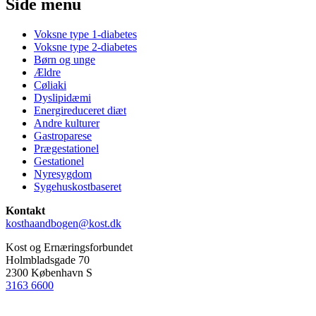
Side menu
Voksne type 1-diabetes
Voksne type 2-diabetes
Børn og unge
Ældre
Cøliaki
Dyslipidæmi
Energireduceret diæt
Andre kulturer
Gastroparese
Prægestationel
Gestationel
Nyresygdom
Sygehuskostbaseret
Kontakt
kosthaandbogen@kost.dk
Kost og Ernæringsforbundet
Holmbladsgade 70
2300 København S
3163 6600