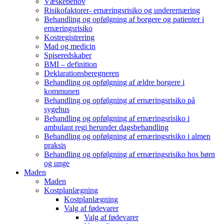
Væskebehov
Risikofaktorer- ernæringsrisiko og underernæring
Behandling og opfølgning af borgere og patienter i
ernæringsrisiko
Kostregistrering
Mad og medicin
Spiseredskaber
BMI – definition
Deklarationsberegneren
Behandling og opfølgning af ældre borgere i
kommunen
Behandling og opfølgning af ernæringsrisiko på
sygehus
Behandling og opfølgning af ernæringsrisiko i
ambulant regi herunder dagsbehandling
Behandling og opfølgning af ernæringsrisiko i almen
praksis
Behandling og opfølgning af ernæringsrisiko hos børn
og unge
Maden
Maden
Kostplanlægning
Kostplanlægning
Valg af fødevarer
Valg af fødevarer