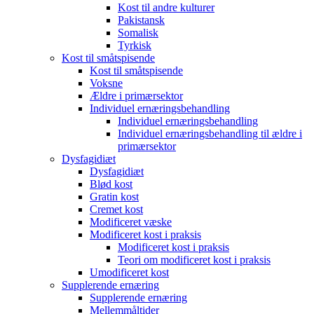
Kost til andre kulturer
Pakistansk
Somalisk
Tyrkisk
Kost til småtspisende
Kost til småtspisende
Voksne
Ældre i primærsektor
Individuel ernæringsbehandling
Individuel ernæringsbehandling
Individuel ernæringsbehandling til ældre i
primærsektor
Dysfagidiæt
Dysfagidiæt
Blød kost
Gratin kost
Cremet kost
Modificeret væske
Modificeret kost i praksis
Modificeret kost i praksis
Teori om modificeret kost i praksis
Umodificeret kost
Supplerende ernæring
Supplerende ernæring
Mellemmåltider