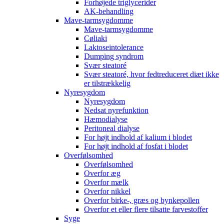
Forhøjede triglycerider
AK-behandling
Mave-tarmsygdomme
Mave-tarmsygdomme
Cøliaki
Laktoseintolerance
Dumping syndrom
Svær steatoré
Svær steatoré, hvor fedtreduceret diæt ikke
er tilstrækkelig
Nyresygdom
Nyresygdom
Nedsat nyrefunktion
Hæmodialyse
Peritoneal dialyse
For højt indhold af kalium i blodet
For højt indhold af fosfat i blodet
Overfølsomhed
Overfølsomhed
Overfor æg
Overfor mælk
Overfor nikkel
Overfor birke-, græs og bynkepollen
Overfor et eller flere tilsatte farvestoffer
Syge