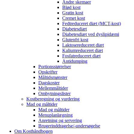
Andre skemaer
Blød kost
Gratin kost
Cremet kost
Fedtreduceret diæt (MCT-kost)
Diabetesdiæt
Diabetesdiæt ved dyslipidæmi
Glutenfri kost
Laktosereduceret diæt
Kaliumreduceret diæt
Fosfatreduceret diæt
Antidumping
Portionsstørrelser
Opskrifter
Måltidsmønster
Dagskoster
Mellemmåltider
Ombytningslister
Kostberegning og vurdering
Mad og måltider
Mad og måltider
Menuplanlægning
Anretning og servering
Brugerinddragelse/-undersøgelse
Om Kosthåndbogen