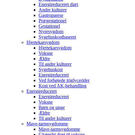
Energireduceret diæt
Andre kulturer
Gastroparese
Prægestationel
Gestationel
Nyresygdom
Sygehuskostbaseret
Hjertekarsygdom
Hjertekarsygdom
Voksne
Ældre
Til andre kulturer
Sygehuskost
Energireduceret
Ved forhøjede triglycerider
Kost ved AK-behandling
Energireduceret
Energireduceret
Voksne
Børn og unge
Ældre
Til andre kulturer
Mave-tarmsygdomme
Mave-tarmsygdomme
Glutenfri diæt til voksne