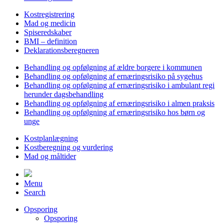
Kostregistrering
Mad og medicin
Spiseredskaber
BMI – definition
Deklarationsberegneren
Behandling og opfølgning af ældre borgere i kommunen
Behandling og opfølgning af ernæringsrisiko på sygehus
Behandling og opfølgning af ernæringsrisiko i ambulant regi
herunder dagsbehandling
Behandling og opfølgning af ernæringsrisiko i almen praksis
Behandling og opfølgning af ernæringsrisiko hos børn og
unge
Kostplanlægning
Kostberegning og vurdering
Mad og måltider
Menu
Search
Opsporing
Opsporing