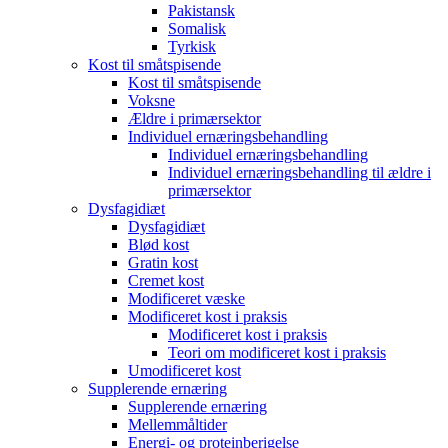
Pakistansk
Somalisk
Tyrkisk
Kost til småtspisende
Kost til småtspisende
Voksne
Ældre i primærsektor
Individuel ernæringsbehandling
Individuel ernæringsbehandling
Individuel ernæringsbehandling til ældre i
primærsektor
Dysfagidiæt
Dysfagidiæt
Blød kost
Gratin kost
Cremet kost
Modificeret væske
Modificeret kost i praksis
Modificeret kost i praksis
Teori om modificeret kost i praksis
Umodificeret kost
Supplerende ernæring
Supplerende ernæring
Mellemmåltider
Energi- og proteinberigelse