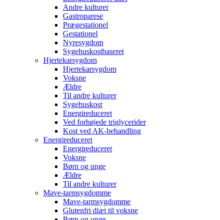
Andre kulturer
Gastroparese
Prægestationel
Gestationel
Nyresygdom
Sygehuskostbaseret
Hjertekarsygdom
Hjertekarsygdom
Voksne
Ældre
Til andre kulturer
Sygehuskost
Energireduceret
Ved forhøjede triglycerider
Kost ved AK-behandling
Energireduceret
Energireduceret
Voksne
Børn og unge
Ældre
Til andre kulturer
Mave-tarmsygdomme
Mave-tarmsygdomme
Glutenfri diæt til voksne
Børn og unge