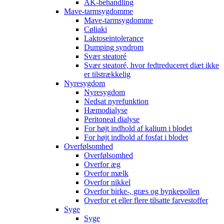
AK-behandling
Mave-tarmsygdomme
Mave-tarmsygdomme
Cøliaki
Laktoseintolerance
Dumping syndrom
Svær steatoré
Svær steatoré, hvor fedtreduceret diæt ikke
er tilstrækkelig
Nyresygdom
Nyresygdom
Nedsat nyrefunktion
Hæmodialyse
Peritoneal dialyse
For højt indhold af kalium i blodet
For højt indhold af fosfat i blodet
Overfølsomhed
Overfølsomhed
Overfor æg
Overfor mælk
Overfor nikkel
Overfor birke-, græs og bynkepollen
Overfor et eller flere tilsatte farvestoffer
Syge
Syge