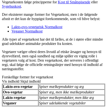
Vegetarkosten følge principperne for
Kost til Småtspisende
eller
Sygehuskost
.
Der eksisterer mange former for Vegetarkost, men i de følgende
afsnit er det kun de hyppigst forekommende, som vil blive belyst:
Lakto-ovo-vegetarisk Normalkost
Veganer Normalkost
Alle typer af vegetarkost har det til fælles, at de i større eller mindre
grad udelukker animalske produkter fra kosten.
Vegetarer vælger oftest deres livsstil af etiske årsager og hensyn til
dyrevelfærd, men også sundhed og miljø spiller en vigtig rolle i
vegetarers valg af kost. Den vegetarkost, der serveres i offentligt
regi, skal følge de officielle retningslinjer med hensyn til indhold af
næringsstoffer.
Forskellige former for vegetarkost
Vis indhold
Skjul indhold
Lakto-ovo-vegetar
Spiser mælkeprodukter og æg
Ovo-vegetar
Spiser æg, men ikke mælkeprodukter
Lakto-vegetar
Spiser mælkeprodukter, men ikke æg
Veganer
Spiser udelukkende vegetabiler