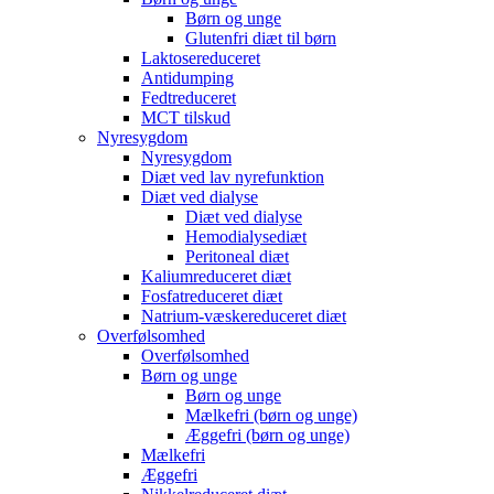
Børn og unge
Glutenfri diæt til børn
Laktosereduceret
Antidumping
Fedtreduceret
MCT tilskud
Nyresygdom
Nyresygdom
Diæt ved lav nyrefunktion
Diæt ved dialyse
Diæt ved dialyse
Hemodialysediæt
Peritoneal diæt
Kaliumreduceret diæt
Fosfatreduceret diæt
Natrium-væskereduceret diæt
Overfølsomhed
Overfølsomhed
Børn og unge
Børn og unge
Mælkefri (børn og unge)
Æggefri (børn og unge)
Mælkefri
Æggefri