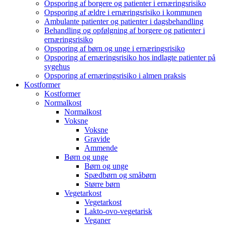
Opsporing af borgere og patienter i ernæringsrisiko
Opsporing af ældre i ernæringsrisiko i kommunen
Ambulante patienter og patienter i dagsbehandling
Behandling og opfølgning af borgere og patienter i
ernæringsrisiko
Opsporing af børn og unge i ernæringsrisiko
Opsporing af ernæringsrisiko hos indlagte patienter på
sygehus
Opsporing af ernæringsrisiko i almen praksis
Kostformer
Kostformer
Normalkost
Normalkost
Voksne
Voksne
Gravide
Ammende
Børn og unge
Børn og unge
Spædbørn og småbørn
Større børn
Vegetarkost
Vegetarkost
Lakto-ovo-vegetarisk
Veganer