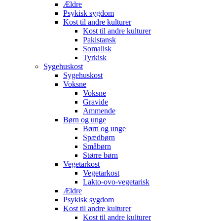
Ældre
Psykisk sygdom
Kost til andre kulturer
Kost til andre kulturer
Pakistansk
Somalisk
Tyrkisk
Sygehuskost
Sygehuskost
Voksne
Voksne
Gravide
Ammende
Børn og unge
Børn og unge
Spædbørn
Småbørn
Større børn
Vegetarkost
Vegetarkost
Lakto-ovo-vegetarisk
Ældre
Psykisk sygdom
Kost til andre kulturer
Kost til andre kulturer