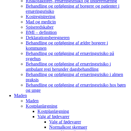
Risikofaktorer- ernæringsrisiko og underernæring
Behandling og opfølgning af borgere og patienter i
ernæringsrisiko
Kostregistrering
Mad og medicin
Spiseredskaber
BMI – definition
Deklarationsberegneren
Behandling og opfølgning af ældre borgere i
kommunen
Behandling og opfølgning af ernæringsrisiko på
sygehus
Behandling og opfølgning af ernæringsrisiko i
ambulant regi herunder dagsbehandling
Behandling og opfølgning af ernæringsrisiko i almen
praksis
Behandling og opfølgning af ernæringsrisiko hos børn
og unge
Maden
Maden
Kostplanlægning
Kostplanlægning
Valg af fødevarer
Valg af fødevarer
Normalkost skemaer