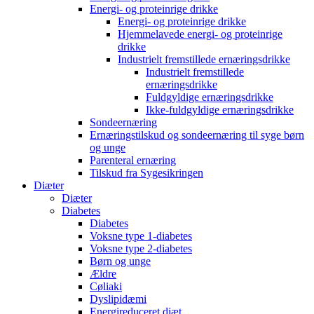
Energi- og proteinrige drikke
Energi- og proteinrige drikke
Hjemmelavede energi- og proteinrige
drikke
Industrielt fremstillede ernæringsdrikke
Industrielt fremstillede
ernæringsdrikke
Fuldgyldige ernæringsdrikke
Ikke-fuldgyldige ernæringsdrikke
Sondeernæring
Ernæringstilskud og sondeernæring til syge børn
og unge
Parenteral ernæring
Tilskud fra Sygesikringen
Diæter
Diæter
Diabetes
Diabetes
Voksne type 1-diabetes
Voksne type 2-diabetes
Børn og unge
Ældre
Cøliaki
Dyslipidæmi
Energireduceret diæt