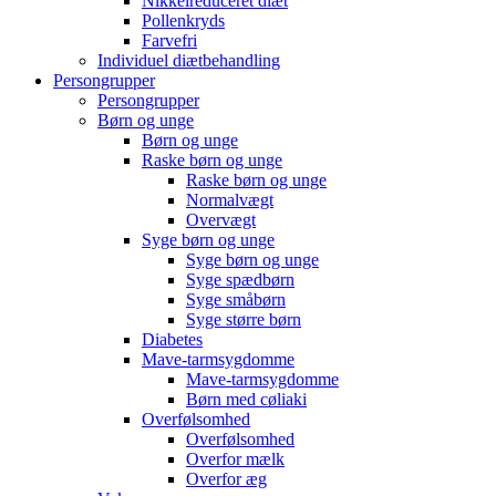
Nikkelreduceret diæt
Pollenkryds
Farvefri
Individuel diætbehandling
Persongrupper
Persongrupper
Børn og unge
Børn og unge
Raske børn og unge
Raske børn og unge
Normalvægt
Overvægt
Syge børn og unge
Syge børn og unge
Syge spædbørn
Syge småbørn
Syge større børn
Diabetes
Mave-tarmsygdomme
Mave-tarmsygdomme
Børn med cøliaki
Overfølsomhed
Overfølsomhed
Overfor mælk
Overfor æg