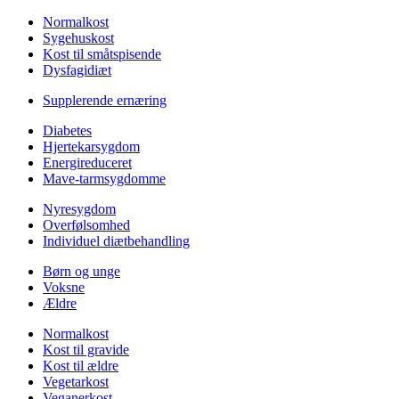
Normalkost
Sygehuskost
Kost til småtspisende
Dysfagidiæt
Supplerende ernæring
Diabetes
Hjertekarsygdom
Energireduceret
Mave-tarmsygdomme
Nyresygdom
Overfølsomhed
Individuel diætbehandling
Børn og unge
Voksne
Ældre
Normalkost
Kost til gravide
Kost til ældre
Vegetarkost
Veganerkost