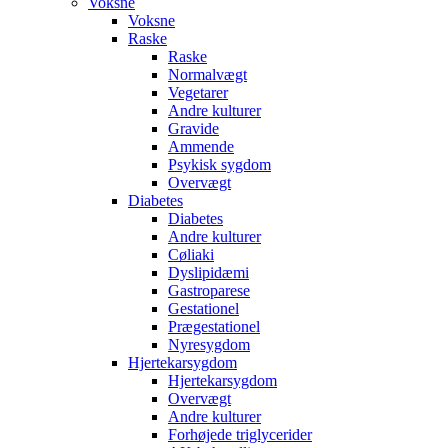
Voksne
Voksne
Raske
Raske
Normalvægt
Vegetarer
Andre kulturer
Gravide
Ammende
Psykisk sygdom
Overvægt
Diabetes
Diabetes
Andre kulturer
Cøliaki
Dyslipidæmi
Gastroparese
Gestationel
Prægestationel
Nyresygdom
Hjertekarsygdom
Hjertekarsygdom
Overvægt
Andre kulturer
Forhøjede triglycerider