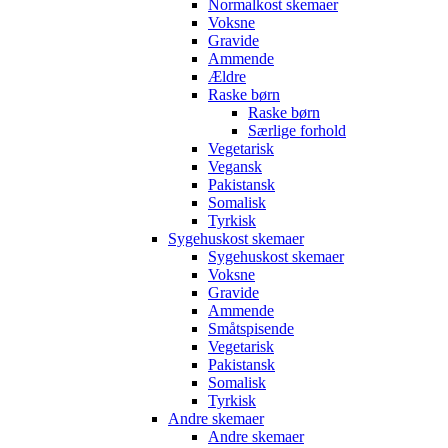
Normalkost skemaer
Voksne
Gravide
Ammende
Ældre
Raske børn
Raske børn
Særlige forhold
Vegetarisk
Vegansk
Pakistansk
Somalisk
Tyrkisk
Sygehuskost skemaer
Sygehuskost skemaer
Voksne
Gravide
Ammende
Småtspisende
Vegetarisk
Pakistansk
Somalisk
Tyrkisk
Andre skemaer
Andre skemaer