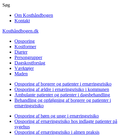
Gå
Søg
til
Om Kosthåndbogen
hovedindhold
Kontakt
Kosthåndbogen.dk
Opsporing
Kostformer
Diæter
Persongrupper
Dagskostforslag
Værktøjer
Maden
Opsporing af borgere og patienter i ernæringsrisiko
Opsporing af ældre i ernæringsrisiko i kommunen
Ambulante patienter og patienter i dagsbehandling
Behandling og opfølgning af borgere og patienter i
ernæringsrisiko
Opsporing af børn og unge i ernæringsrisiko
Opsporing af ernæringsrisiko hos indlagte patienter på
sygehus
Opsporing af ernæringsrisiko i almen praksis