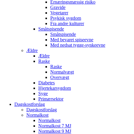
Ernæringsmæssig risiko
Gravide
Vegetarer
Psykisk sygdom
Fra andre kulturer
Småtspisende
Småtspisende
Med bevaret spiseevne
Med nedsat tygge-synkeevne
Ældre
Ældre
Raske
Raske
Normalvægt
Overvægt
Diabetes
Hjertekarsygdom
Syge
Primærsektor
Dagskostforslag
Dagskostforslag
Normalkost
Normalkost
Normalkost 7 MJ
Normalkost 9 MJ