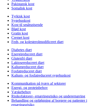
Pakistansk kost
Somalisk kost
Tyrkisk kost
Sygehuskost
Kost til småtspisende
Blød kost
Gratin kost
Cremet kost
Fedt- og kolesterolmodificeret diæt
Diabetes diæt
Energireduceret diæt
Glutenfri diæt
Laktosereduceret diæt
Kaliumreduceret diæt
Fosfatreduceret diæt
Kalium- og fosfatreduceret sygehuskost
Kommunikation på tværs af sektorer
Energi- og proteinbehov
Væskebehov
Risikofaktorer- ernæringsrisiko og underernæring
Behandling og opfølgning af borgere og patienter i
ernæringsrisiko