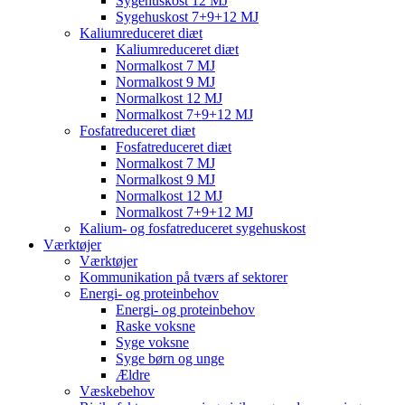
Sygehuskost 12 MJ
Sygehuskost 7+9+12 MJ
Kaliumreduceret diæt
Kaliumreduceret diæt
Normalkost 7 MJ
Normalkost 9 MJ
Normalkost 12 MJ
Normalkost 7+9+12 MJ
Fosfatreduceret diæt
Fosfatreduceret diæt
Normalkost 7 MJ
Normalkost 9 MJ
Normalkost 12 MJ
Normalkost 7+9+12 MJ
Kalium- og fosfatreduceret sygehuskost
Værktøjer
Værktøjer
Kommunikation på tværs af sektorer
Energi- og proteinbehov
Energi- og proteinbehov
Raske voksne
Syge voksne
Syge børn og unge
Ældre
Væskebehov