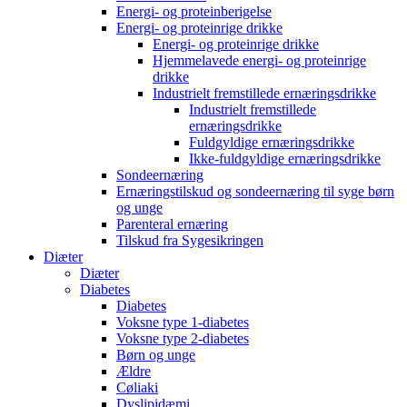
Energi- og proteinberigelse
Energi- og proteinrige drikke
Energi- og proteinrige drikke
Hjemmelavede energi- og proteinrige
drikke
Industrielt fremstillede ernæringsdrikke
Industrielt fremstillede
ernæringsdrikke
Fuldgyldige ernæringsdrikke
Ikke-fuldgyldige ernæringsdrikke
Sondeernæring
Ernæringstilskud og sondeernæring til syge børn
og unge
Parenteral ernæring
Tilskud fra Sygesikringen
Diæter
Diæter
Diabetes
Diabetes
Voksne type 1-diabetes
Voksne type 2-diabetes
Børn og unge
Ældre
Cøliaki
Dyslipidæmi