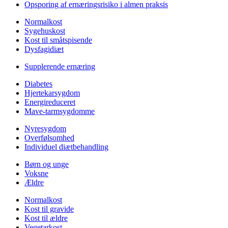
Opsporing af ernæringsrisiko i almen praksis
Normalkost
Sygehuskost
Kost til småtspisende
Dysfagidiæt
Supplerende ernæring
Diabetes
Hjertekarsygdom
Energireduceret
Mave-tarmsygdomme
Nyresygdom
Overfølsomhed
Individuel diætbehandling
Børn og unge
Voksne
Ældre
Normalkost
Kost til gravide
Kost til ældre
Vegetarkost