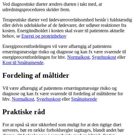
Ved diagnostiske diæter ændres diæten i takt med, at
udredningsproceduren skrider frem.
Terapeutiske diæter ved fødevareoverfølsomhed består i fuldstændig
eller delvis udelukkelse af de fødevarer, der udløser reaktioner fra
kosten. Energiindholdet i kosten skal svare til patientens aktuelle
behov, se
Energi og proteinbehov
Energiprocentfordelingen vil være afhængig af patientens
ernæringsmæssige risiko og diagnose og kan fx være svarende til
energiprocentfordelingen for hhv.
Normalkost
,
Sygehuskost
eller
Kost til Småtspisende
.
Fordeling af måltider
Vil være afhængig af patientens ernæringsmæssige risiko og
diagnose og kan fx være svarende til fordeling af måltiderne for
hhv.
Normalkost
,
Sygehuskost
eller
Småtspisende
Praktiske råd
For at opnå så stor sikkerhed som muligt for at den rigtige diæt
serveres, bør en række forholdsregler iagttages, blandt andet bør