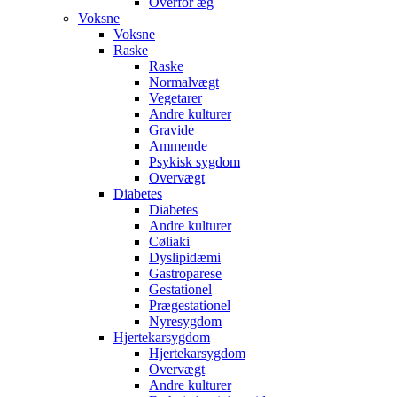
Overfor æg
Voksne
Voksne
Raske
Raske
Normalvægt
Vegetarer
Andre kulturer
Gravide
Ammende
Psykisk sygdom
Overvægt
Diabetes
Diabetes
Andre kulturer
Cøliaki
Dyslipidæmi
Gastroparese
Gestationel
Prægestationel
Nyresygdom
Hjertekarsygdom
Hjertekarsygdom
Overvægt
Andre kulturer