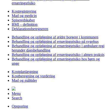
ernæringsrisiko
Kostregistrering
Mad og medicin
Spiseredskaber
BMI – definition
Deklarationsberegneren
Behandling og opfølgning af ældre borgere i kommunen
Behandling og opfølgning af ernæringsrisiko på sygehus
Behandling og opfølgning af ernæringsrisiko i ambulant regi
herunder dagsbehandling
Behandling og opfølgning af ernæringsrisiko i almen praksis
Behandling og opfølgning af ernæringsrisiko hos børn og
unge
Kostplanlægning
Kostberegning og vurdering
Mad og måltider
Menu
Search
Opsporing