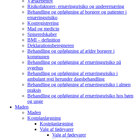
Væskebehov
Risikofaktorer- ernæringsrisiko og underernæring
Behandling og opfølgning af borgere og patienter i
ernæringsrisiko
Kostregistrering
Mad og medicin
Spiseredskaber
BMI – definition
Deklarationsberegneren
Behandling og opfølgning af ældre borgere i
kommunen
Behandling og opfølgning af ernæringsrisiko på
sygehus
Behandling og opfølgning af ernæringsrisiko i
ambulant regi herunder dagsbehandling
Behandling og opfølgning af ernæringsrisiko i almen
praksis
Behandling og opfølgning af ernæringsrisiko hos børn
og unge
Maden
Maden
Kostplanlægning
Kostplanlægning
Valg af fødevarer
Valg af fødevarer