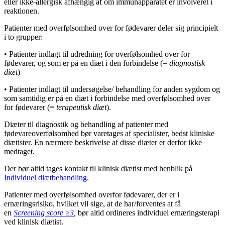
eller ikke-allergisk afhængig af om immunapparatet er involveret i
reaktionen.
Patienter med overfølsomhed over for fødevarer deler sig principielt
i to grupper:
• Patienter indlagt til udredning for overfølsomhed over for
fødevarer, og som er på en diæt i den forbindelse (=
diagnostisk
diæt
)
• Patienter indlagt til undersøgelse/ behandling for anden sygdom og
som samtidig er på en diæt i forbindelse med overfølsomhed over
for fødevarer (=
terapeutisk diæt
).
Diæter til diagnostik og behandling af patienter med
fødevareoverfølsomhed bør varetages af specialister, bedst kliniske
diætister. En nærmere beskrivelse af disse diæter er derfor ikke
medtaget.
Der bør altid tages kontakt til klinisk diætist med henblik på
Individuel diætbehandling
.
Patienter med overfølsomhed overfor fødevarer, der er i
ernæringsrisiko, hvilket vil sige, at de har/forventes at få
en
Screening score ≥3
,
bør altid ordineres individuel ernæringsterapi
ved klinisk diætist.