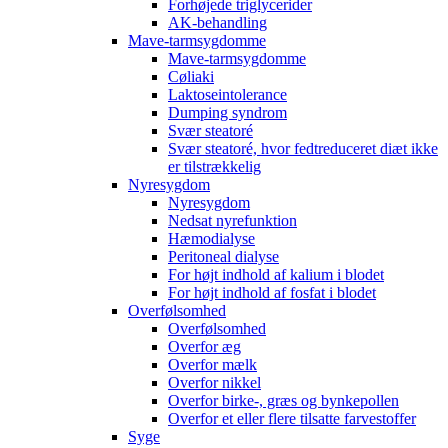
Forhøjede triglycerider
AK-behandling
Mave-tarmsygdomme
Mave-tarmsygdomme
Cøliaki
Laktoseintolerance
Dumping syndrom
Svær steatoré
Svær steatoré, hvor fedtreduceret diæt ikke
er tilstrækkelig
Nyresygdom
Nyresygdom
Nedsat nyrefunktion
Hæmodialyse
Peritoneal dialyse
For højt indhold af kalium i blodet
For højt indhold af fosfat i blodet
Overfølsomhed
Overfølsomhed
Overfor æg
Overfor mælk
Overfor nikkel
Overfor birke-, græs og bynkepollen
Overfor et eller flere tilsatte farvestoffer
Syge