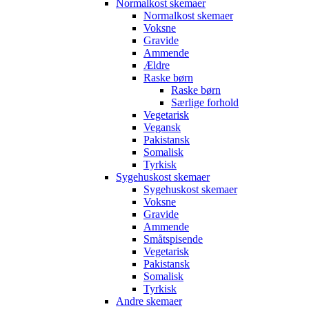
Normalkost skemaer
Normalkost skemaer
Voksne
Gravide
Ammende
Ældre
Raske børn
Raske børn
Særlige forhold
Vegetarisk
Vegansk
Pakistansk
Somalisk
Tyrkisk
Sygehuskost skemaer
Sygehuskost skemaer
Voksne
Gravide
Ammende
Småtspisende
Vegetarisk
Pakistansk
Somalisk
Tyrkisk
Andre skemaer