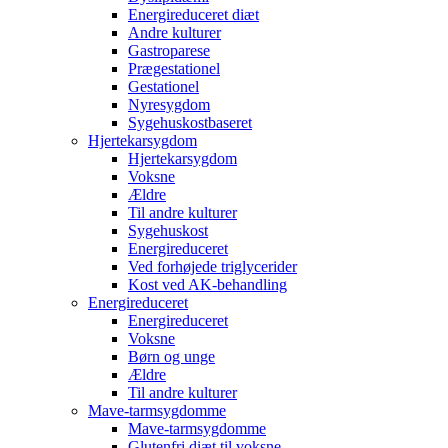
Energireduceret diæt
Andre kulturer
Gastroparese
Prægestationel
Gestationel
Nyresygdom
Sygehuskostbaseret
Hjertekarsygdom
Hjertekarsygdom
Voksne
Ældre
Til andre kulturer
Sygehuskost
Energireduceret
Ved forhøjede triglycerider
Kost ved AK-behandling
Energireduceret
Energireduceret
Voksne
Børn og unge
Ældre
Til andre kulturer
Mave-tarmsygdomme
Mave-tarmsygdomme
Glutenfri diæt til voksne