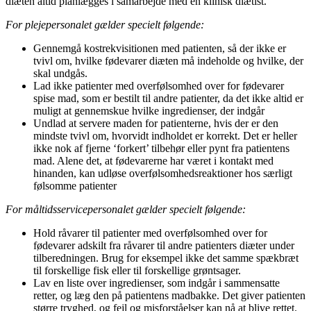
diæten altid planlægges i samarbejde med en klinisk diætist.
For plejepersonalet gælder specielt følgende:
Gennemgå kostrekvisitionen med patienten, så der ikke er
tvivl om, hvilke fødevarer diæten må indeholde og hvilke, der
skal undgås.
Lad ikke patienter med overfølsomhed over for fødevarer
spise mad, som er bestilt til andre patienter, da det ikke altid er
muligt at gennemskue hvilke ingredienser, der indgår
Undlad at servere maden for patienterne, hvis der er den
mindste tvivl om, hvorvidt indholdet er korrekt. Det er heller
ikke nok af fjerne ‘forkert’ tilbehør eller pynt fra patientens
mad. Alene det, at fødevarerne har været i kontakt med
hinanden, kan udløse overfølsomhedsreaktioner hos særligt
følsomme patienter
For måltidsservicepersonalet gælder specielt følgende:
Hold råvarer til patienter med overfølsomhed over for
fødevarer adskilt fra råvarer til andre patienters diæter under
tilberedningen. Brug for eksempel ikke det samme spækbræt
til forskellige fisk eller til forskellige grøntsager.
Lav en liste over ingredienser, som indgår i sammensatte
retter, og læg den på patientens madbakke. Det giver patienten
større tryghed, og fejl og misforståelser kan nå at blive rettet.