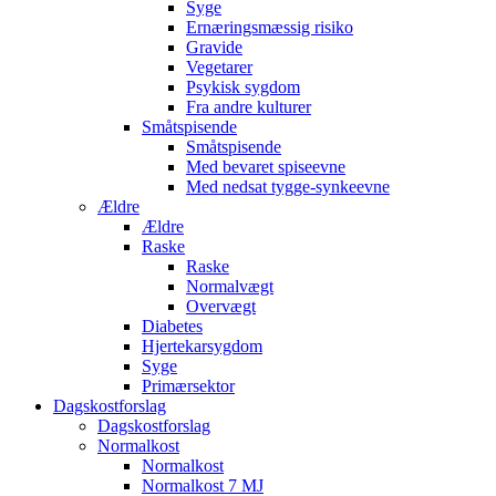
Syge
Ernæringsmæssig risiko
Gravide
Vegetarer
Psykisk sygdom
Fra andre kulturer
Småtspisende
Småtspisende
Med bevaret spiseevne
Med nedsat tygge-synkeevne
Ældre
Ældre
Raske
Raske
Normalvægt
Overvægt
Diabetes
Hjertekarsygdom
Syge
Primærsektor
Dagskostforslag
Dagskostforslag
Normalkost
Normalkost
Normalkost 7 MJ