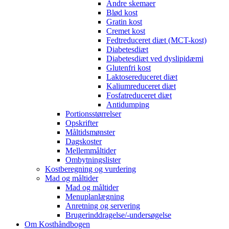
Andre skemaer
Blød kost
Gratin kost
Cremet kost
Fedtreduceret diæt (MCT-kost)
Diabetesdiæt
Diabetesdiæt ved dyslipidæmi
Glutenfri kost
Laktosereduceret diæt
Kaliumreduceret diæt
Fosfatreduceret diæt
Antidumping
Portionsstørrelser
Opskrifter
Måltidsmønster
Dagskoster
Mellemmåltider
Ombytningslister
Kostberegning og vurdering
Mad og måltider
Mad og måltider
Menuplanlægning
Anretning og servering
Brugerinddragelse/-undersøgelse
Om Kosthåndbogen