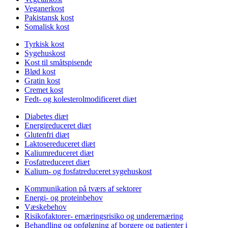
Veganerkost
Pakistansk kost
Somalisk kost
Tyrkisk kost
Sygehuskost
Kost til småtspisende
Blød kost
Gratin kost
Cremet kost
Fedt- og kolesterolmodificeret diæt
Diabetes diæt
Energireduceret diæt
Glutenfri diæt
Laktosereduceret diæt
Kaliumreduceret diæt
Fosfatreduceret diæt
Kalium- og fosfatreduceret sygehuskost
Kommunikation på tværs af sektorer
Energi- og proteinbehov
Væskebehov
Risikofaktorer- ernæringsrisiko og underernæring
Behandling og opfølgning af borgere og patienter i