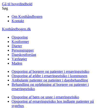
Gå til hovedindhold
Søg
Om Kosthåndbogen
Kontakt
Kosthåndbogen.dk
Opsporing
Kostformer
Diæter
Persongrupper
Dagskostforslag
Værktøjer
Maden
Opsporing af borgere og patienter i ernæringsrisiko
Opsporing af ældre i ernæringsrisiko i kommunen
Ambulante patienter og patienter i dagsbehandling
Behandling og opfølgning af borgere og patienter i
ernæringsrisiko
Opsporing af børn og unge i ernæringsrisiko
Opsporing af ernæringsrisiko hos indlagte patienter på
sygehus