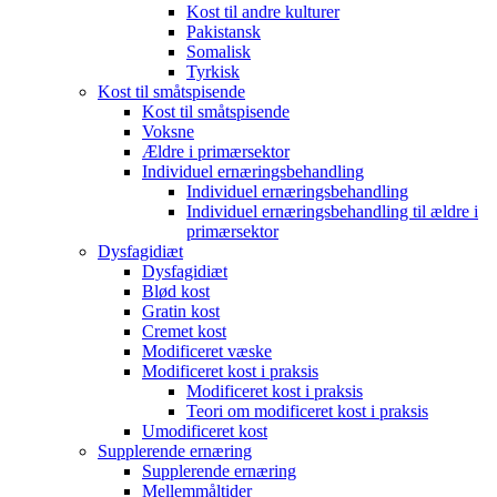
Kost til andre kulturer
Pakistansk
Somalisk
Tyrkisk
Kost til småtspisende
Kost til småtspisende
Voksne
Ældre i primærsektor
Individuel ernæringsbehandling
Individuel ernæringsbehandling
Individuel ernæringsbehandling til ældre i
primærsektor
Dysfagidiæt
Dysfagidiæt
Blød kost
Gratin kost
Cremet kost
Modificeret væske
Modificeret kost i praksis
Modificeret kost i praksis
Teori om modificeret kost i praksis
Umodificeret kost
Supplerende ernæring
Supplerende ernæring
Mellemmåltider