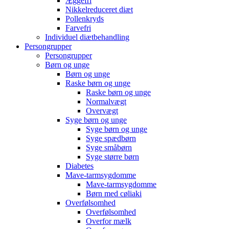
Æggefri
Nikkelreduceret diæt
Pollenkryds
Farvefri
Individuel diætbehandling
Persongrupper
Persongrupper
Børn og unge
Børn og unge
Raske børn og unge
Raske børn og unge
Normalvægt
Overvægt
Syge børn og unge
Syge børn og unge
Syge spædbørn
Syge småbørn
Syge større børn
Diabetes
Mave-tarmsygdomme
Mave-tarmsygdomme
Børn med cøliaki
Overfølsomhed
Overfølsomhed
Overfor mælk