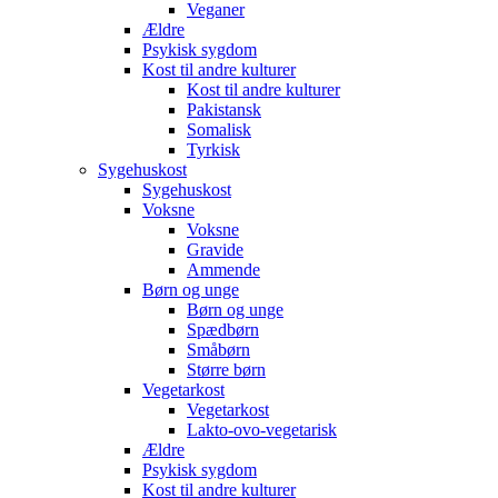
Veganer
Ældre
Psykisk sygdom
Kost til andre kulturer
Kost til andre kulturer
Pakistansk
Somalisk
Tyrkisk
Sygehuskost
Sygehuskost
Voksne
Voksne
Gravide
Ammende
Børn og unge
Børn og unge
Spædbørn
Småbørn
Større børn
Vegetarkost
Vegetarkost
Lakto-ovo-vegetarisk
Ældre
Psykisk sygdom
Kost til andre kulturer