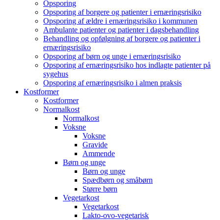
Opsporing
Opsporing af borgere og patienter i ernæringsrisiko
Opsporing af ældre i ernæringsrisiko i kommunen
Ambulante patienter og patienter i dagsbehandling
Behandling og opfølgning af borgere og patienter i
ernæringsrisiko
Opsporing af børn og unge i ernæringsrisiko
Opsporing af ernæringsrisiko hos indlagte patienter på
sygehus
Opsporing af ernæringsrisiko i almen praksis
Kostformer
Kostformer
Normalkost
Normalkost
Voksne
Voksne
Gravide
Ammende
Børn og unge
Børn og unge
Spædbørn og småbørn
Større børn
Vegetarkost
Vegetarkost
Lakto-ovo-vegetarisk