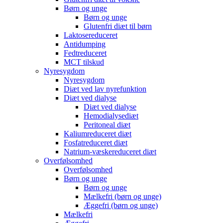
Børn og unge
Børn og unge
Glutenfri diæt til børn
Laktosereduceret
Antidumping
Fedtreduceret
MCT tilskud
Nyresygdom
Nyresygdom
Diæt ved lav nyrefunktion
Diæt ved dialyse
Diæt ved dialyse
Hemodialysediæt
Peritoneal diæt
Kaliumreduceret diæt
Fosfatreduceret diæt
Natrium-væskereduceret diæt
Overfølsomhed
Overfølsomhed
Børn og unge
Børn og unge
Mælkefri (børn og unge)
Æggefri (børn og unge)
Mælkefri