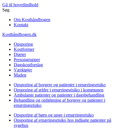
Gå til hovedindhold
Søg
Om Kosthåndbogen
Kontakt
Kosthåndbogen.dk
Opsporing
Kostformer
Diæter
Persongrupper
Dagskostforslag
Værktøjer
Maden
Opsporing af borgere og patienter i ernæringsrisiko
Opsporing af ældre i ernæringsrisiko i kommunen
Ambulante patienter og patienter i dagsbehandling
Behandling og opfølgning af borgere og patienter i
ernæringsrisiko
Opsporing af børn og unge i ernæringsrisiko
Opsporing af ernæringsrisiko hos indlagte patienter på
sygehus