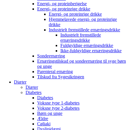
Energi- og proteinberigelse
Energi- og proteinrige drikke
Energi- og proteinrige drikke
Hjemmelavede energi- og proteinrige
drikke
Industrielt fremstillede ernæringsdrikke
Industrielt fremstillede
ernæringsdrikke
Fuldgyldige ernæringsdrikke
Ikke-fuldgyldige ernæringsdrikke
Sondeernæring
Ernæringstilskud og sondeernæring til syge børn
og unge
Parenteral ernæring
Tilskud fra Sygesikringen
Diæter
Diæter
Diabetes
Diabetes
Voksne type 1-diabetes
Voksne type 2-diabetes
Børn og unge
Ældre
Cøliaki
Dyslipidæmi