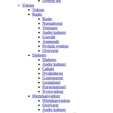
Overfor æg
Voksne
Voksne
Raske
Raske
Normalvægt
Vegetarer
Andre kulturer
Gravide
Ammende
Psykisk sygdom
Overvægt
Diabetes
Diabetes
Andre kulturer
Cøliaki
Dyslipidæmi
Gastroparese
Gestationel
Prægestationel
Nyresygdom
Hjertekarsygdom
Hjertekarsygdom
Overvægt
Andre kulturer