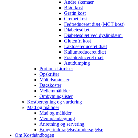
Andre skemaer
Blød kost
Gratin kost
Cremet kost
Fedtreduceret diæt (MCT-kost)
Diabetesdiæt
Diabetesdiæt ved dyslipidæmi
Glutenfri kost
Laktosereduceret diæt
Kaliumreduceret diæt
Fosfatreduceret diæt
Antidumping
Portionsstørrelser
Opskrifter
Måltidsmønster
Dagskoster
Mellemmåltider
Ombytningslister
Kostberegning og vurdering
Mad og måltider
Mad og måltider
Menuplanlægning
Anretning og servering
Brugerinddragelse/-undersøgelse
Om Kosthåndbogen