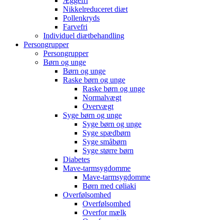
Æggefri
Nikkelreduceret diæt
Pollenkryds
Farvefri
Individuel diætbehandling
Persongrupper
Persongrupper
Børn og unge
Børn og unge
Raske børn og unge
Raske børn og unge
Normalvægt
Overvægt
Syge børn og unge
Syge børn og unge
Syge spædbørn
Syge småbørn
Syge større børn
Diabetes
Mave-tarmsygdomme
Mave-tarmsygdomme
Børn med cøliaki
Overfølsomhed
Overfølsomhed
Overfor mælk