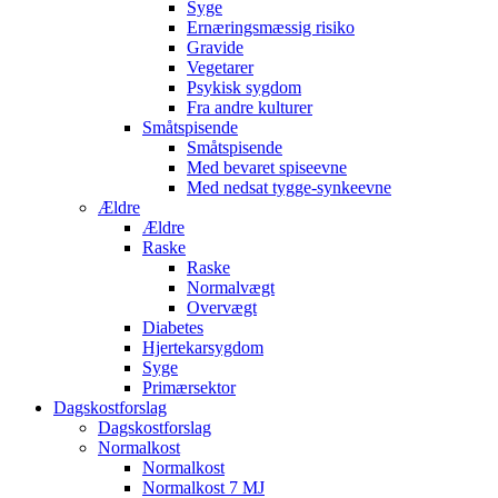
Syge
Ernæringsmæssig risiko
Gravide
Vegetarer
Psykisk sygdom
Fra andre kulturer
Småtspisende
Småtspisende
Med bevaret spiseevne
Med nedsat tygge-synkeevne
Ældre
Ældre
Raske
Raske
Normalvægt
Overvægt
Diabetes
Hjertekarsygdom
Syge
Primærsektor
Dagskostforslag
Dagskostforslag
Normalkost
Normalkost
Normalkost 7 MJ