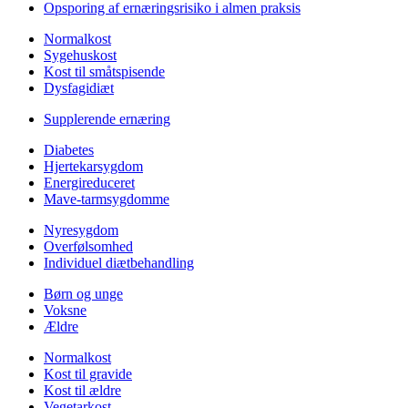
Opsporing af ernæringsrisiko i almen praksis
Normalkost
Sygehuskost
Kost til småtspisende
Dysfagidiæt
Supplerende ernæring
Diabetes
Hjertekarsygdom
Energireduceret
Mave-tarmsygdomme
Nyresygdom
Overfølsomhed
Individuel diætbehandling
Børn og unge
Voksne
Ældre
Normalkost
Kost til gravide
Kost til ældre
Vegetarkost