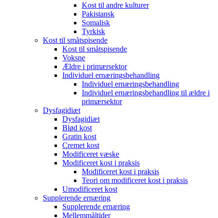
Kost til andre kulturer
Pakistansk
Somalisk
Tyrkisk
Kost til småtspisende
Kost til småtspisende
Voksne
Ældre i primærsektor
Individuel ernæringsbehandling
Individuel ernæringsbehandling
Individuel ernæringsbehandling til ældre i
primærsektor
Dysfagidiæt
Dysfagidiæt
Blød kost
Gratin kost
Cremet kost
Modificeret væske
Modificeret kost i praksis
Modificeret kost i praksis
Teori om modificeret kost i praksis
Umodificeret kost
Supplerende ernæring
Supplerende ernæring
Mellemmåltider