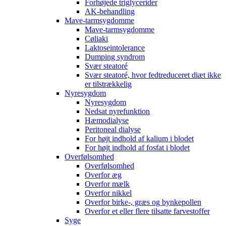
Forhøjede triglycerider
AK-behandling
Mave-tarmsygdomme
Mave-tarmsygdomme
Cøliaki
Laktoseintolerance
Dumping syndrom
Svær steatoré
Svær steatoré, hvor fedtreduceret diæt ikke
er tilstrækkelig
Nyresygdom
Nyresygdom
Nedsat nyrefunktion
Hæmodialyse
Peritoneal dialyse
For højt indhold af kalium i blodet
For højt indhold af fosfat i blodet
Overfølsomhed
Overfølsomhed
Overfor æg
Overfor mælk
Overfor nikkel
Overfor birke-, græs og bynkepollen
Overfor et eller flere tilsatte farvestoffer
Syge