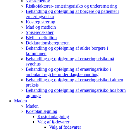
Væskebehov
Risikofaktorer- ernæringsrisiko og underernæring
Behandling og opfølgning af borgere og patienter i
ernæringsrisiko
Kostregistrering
Mad og medicin
Spiseredskaber
BMI – definition
Deklarationsberegneren
Behandling og opfølgning af ældre borgere i
kommunen
Behandling og opfølgning af ernæringsrisiko på
sygehus
Behandling og opfølgning af ernæringsrisiko i
ambulant regi herunder dagsbehandling
Behandling og opfølgning af ernæringsrisiko i almen
praksis
Behandling og opfølgning af ernæringsrisiko hos børn
og unge
Maden
Maden
Kostplanlægning
Kostplanlægning
Valg af fødevarer
Valg af fødevarer