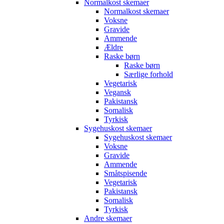
Normalkost skemaer
Normalkost skemaer
Voksne
Gravide
Ammende
Ældre
Raske børn
Raske børn
Særlige forhold
Vegetarisk
Vegansk
Pakistansk
Somalisk
Tyrkisk
Sygehuskost skemaer
Sygehuskost skemaer
Voksne
Gravide
Ammende
Småtspisende
Vegetarisk
Pakistansk
Somalisk
Tyrkisk
Andre skemaer