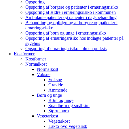
Opsporing
Opsporing af borgere og patienter i ernæringsrisiko
Opsporing af ældre i ernæringsrisiko i kommunen
Ambulante patienter og patienter i dagsbehandling
Behandling og opfølgning af borgere og patienter i
ernæringsrisiko
Opsporing af børn og unge i ernæringsrisiko
Opsporing af ernæringsrisiko hos indlagte patienter på
sygehus
Opsporing af ernæringsrisiko i almen praksis
Kostformer
Kostformer
Normalkost
Normalkost
Voksne
Voksne
Gravide
Ammende
Børn og unge
Børn og unge
Spædbørn og småbørn
Større børn
Vegetarkost
Vegetarkost
Lakto-ovo-vegetarisk