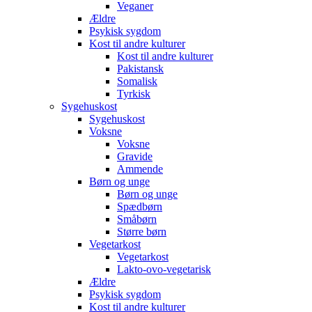
Veganer
Ældre
Psykisk sygdom
Kost til andre kulturer
Kost til andre kulturer
Pakistansk
Somalisk
Tyrkisk
Sygehuskost
Sygehuskost
Voksne
Voksne
Gravide
Ammende
Børn og unge
Børn og unge
Spædbørn
Småbørn
Større børn
Vegetarkost
Vegetarkost
Lakto-ovo-vegetarisk
Ældre
Psykisk sygdom
Kost til andre kulturer