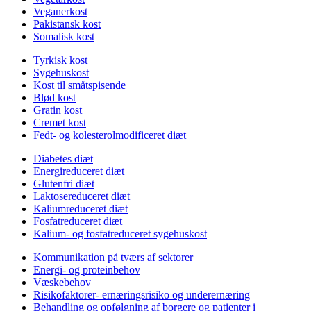
Veganerkost
Pakistansk kost
Somalisk kost
Tyrkisk kost
Sygehuskost
Kost til småtspisende
Blød kost
Gratin kost
Cremet kost
Fedt- og kolesterolmodificeret diæt
Diabetes diæt
Energireduceret diæt
Glutenfri diæt
Laktosereduceret diæt
Kaliumreduceret diæt
Fosfatreduceret diæt
Kalium- og fosfatreduceret sygehuskost
Kommunikation på tværs af sektorer
Energi- og proteinbehov
Væskebehov
Risikofaktorer- ernæringsrisiko og underernæring
Behandling og opfølgning af borgere og patienter i