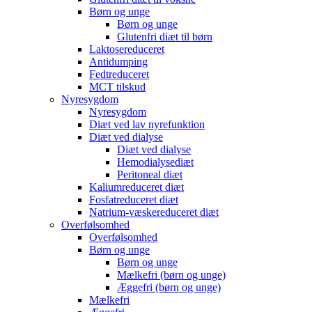
Børn og unge
Børn og unge
Glutenfri diæt til børn
Laktosereduceret
Antidumping
Fedtreduceret
MCT tilskud
Nyresygdom
Nyresygdom
Diæt ved lav nyrefunktion
Diæt ved dialyse
Diæt ved dialyse
Hemodialysediæt
Peritoneal diæt
Kaliumreduceret diæt
Fosfatreduceret diæt
Natrium-væskereduceret diæt
Overfølsomhed
Overfølsomhed
Børn og unge
Børn og unge
Mælkefri (børn og unge)
Æggefri (børn og unge)
Mælkefri