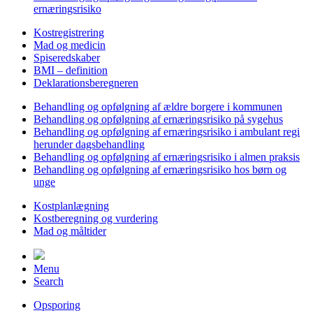
ernæringsrisiko
Kostregistrering
Mad og medicin
Spiseredskaber
BMI – definition
Deklarationsberegneren
Behandling og opfølgning af ældre borgere i kommunen
Behandling og opfølgning af ernæringsrisiko på sygehus
Behandling og opfølgning af ernæringsrisiko i ambulant regi
herunder dagsbehandling
Behandling og opfølgning af ernæringsrisiko i almen praksis
Behandling og opfølgning af ernæringsrisiko hos børn og
unge
Kostplanlægning
Kostberegning og vurdering
Mad og måltider
Menu
Search
Opsporing