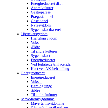
Energireduceret diæt
Andre kulturer
Gastroparese
Prægestationel
Gestationel
Nyresygdom
Sygehuskostbaseret
Hjertekarsygdom
Hjertekarsygdom
Voksne
Ældre
Til andre kulturer
Sygehuskost
Energireduceret
Ved forhøjede triglycerider
Kost ved AK-behandling
Energireduceret
Energireduceret
Voksne
Børn og unge
Ældre
Til andre kulturer
Mave-tarmsygdomme
Mave-tarmsygdomme
Glutenfri diæt til voksne