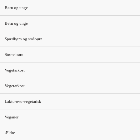
Børn og unge
1 avocadomad (40
1 æggemad (30 g)
g) med 1 spsk.
med agurk (20 g)
Børn og unge
hytteost 20+ (20 g)
1 avocadomad (40
1 portion råkost (65
g) med 1 spsk.
Spædbørn og småbørn
g gulerod, 35 g
hytteost 20+ (20 g)
hvidkål, 15 g
Større børn
1 kartoffelmad (30
olie/eddikedressing)
g) med mayonnaise
Vegetarkost
1 glas minimælk
(5 g), purløg (2 g)
(150 ml)
Vegetarkost
sherrytomat (20 g)
1 portion råkost (65
Lakto-ovo-vegetarisk
g gulerod, 35 g
hvidkål, 15 g
Veganer
olie/eddikedressing)
Ældre
1 glas minimælk