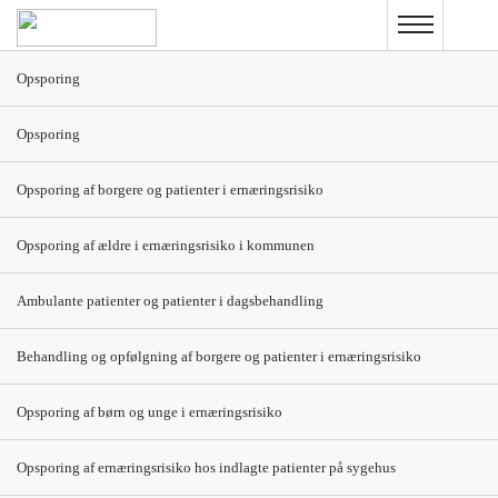
Gå
til
hovedindhold
Opsporing
Vegetarisk Normalkost 7+9+12 MJ
Opsporing
7 MJ
9 MJ
Opsporing af borgere og patienter i ernæringsrisiko
Tidlig
morgen
Opsporing af ældre i ernæringsrisiko i kommunen
Morgen
1 portion havregryn
1 portion havregryn
Ambulante patienter og patienter i dagsbehandling
(40 g) med sukker
(50 g) med sukker
(5 g) og minimælk
(10 g) og minimælk
Behandling og opfølgning af borgere og patienter i ernæringsrisiko
(150 ml)
(150 ml)
Opsporing af børn og unge i ernæringsrisiko
1 appelsin (125
1 appelsin (125
g)/juice (150 ml)
g)/juice (150 ml)
Opsporing af ernæringsrisiko hos indlagte patienter på sygehus