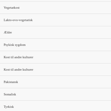
Vegetarkost
Vand
Lakto-ovo-vegetarisk
Sen aften
Nødder/mandler (20
Nødder/mandler (25
g)
g)
Ældre
Psykisk sygdom
Kost til andre kulturer
Kontakt
kosthaandbogen@kost.dk
Kost til andre kulturer
Kost og Ernæringsforbundet
Holmbladsgade 70
Pakistansk
2300 København S
3163 6600
Somalisk
Tyrkisk