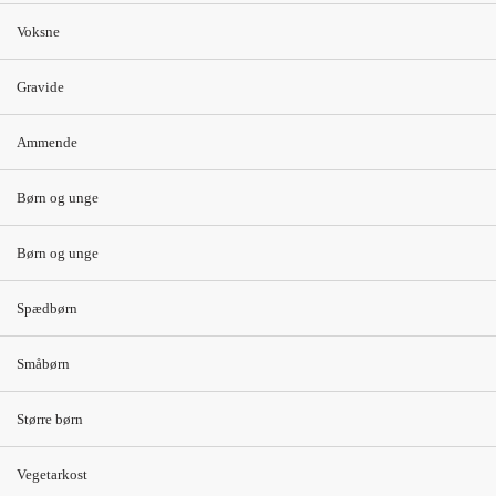
(60 g)
(60 g)
Voksne
Broccoli (100 g)
Broccoli (100 g)
Gravide
Majskerner, frosne
Majskerner, frosne,
Ammende
(100 g)
(100 g)
Olie (10 g)
Olie (10 g)
Børn og unge
Sovs af
Sovs af
Børn og unge
grønsagsbouillon,
grønsagsbouillon,
ca. ½ dl (3 g
ca. ½ dl (3 g
Spædbørn
hvedemel til
hvedemel til
jævning)
jævning)
Småbørn
Kartofler (120 g)
Kartofler (180 g)
Større børn
Vand
Jordbærgrød (100
ml) med minimælk
Vegetarkost
(50 ml)