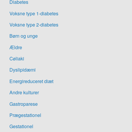
Diabetes
Voksne type 1-diabetes
Voksne type 2-diabetes
Børn og unge
Ældre
Cøliaki
Dyslipidæmi
Energireduceret diæt
Andre kulturer
Gastroparese
Prægestationel
Gestationel