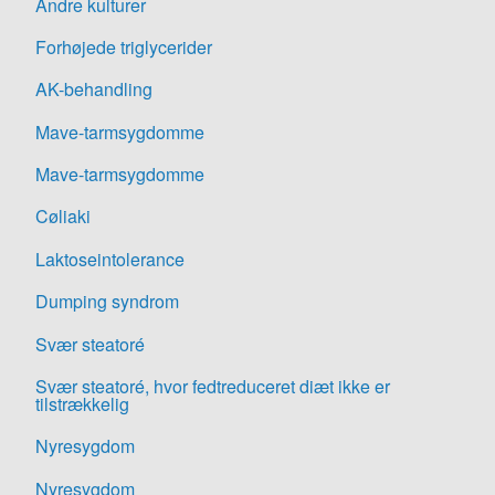
Andre kulturer
Forhøjede triglycerider
AK-behandling
Mave-tarmsygdomme
Mave-tarmsygdomme
Cøliaki
Laktoseintolerance
Dumping syndrom
Svær steatoré
Svær steatoré, hvor fedtreduceret diæt ikke er
tilstrækkelig
Nyresygdom
Nyresygdom