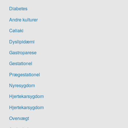
Diabetes
Andre kulturer
Cøliaki
Dyslipidæmi
Gastroparese
Gestationel
Prægestationel
Nyresygdom
Hjertekarsygdom
Hjertekarsygdom
Overvægt