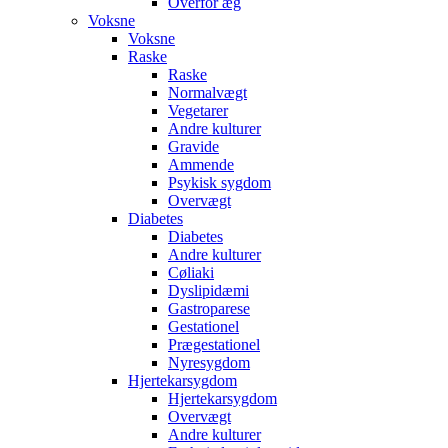
Overfor æg
Voksne
Voksne
Raske
Raske
Normalvægt
Vegetarer
Andre kulturer
Gravide
Ammende
Psykisk sygdom
Overvægt
Diabetes
Diabetes
Andre kulturer
Cøliaki
Dyslipidæmi
Gastroparese
Gestationel
Prægestationel
Nyresygdom
Hjertekarsygdom
Hjertekarsygdom
Overvægt
Andre kulturer