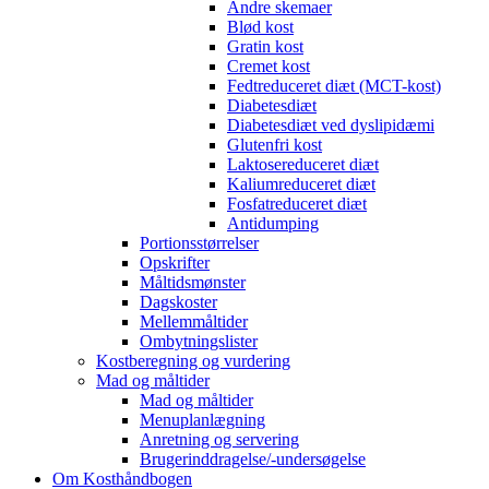
Andre skemaer
Blød kost
Gratin kost
Cremet kost
Fedtreduceret diæt (MCT-kost)
Diabetesdiæt
Diabetesdiæt ved dyslipidæmi
Glutenfri kost
Laktosereduceret diæt
Kaliumreduceret diæt
Fosfatreduceret diæt
Antidumping
Portionsstørrelser
Opskrifter
Måltidsmønster
Dagskoster
Mellemmåltider
Ombytningslister
Kostberegning og vurdering
Mad og måltider
Mad og måltider
Menuplanlægning
Anretning og servering
Brugerinddragelse/-undersøgelse
Om Kosthåndbogen