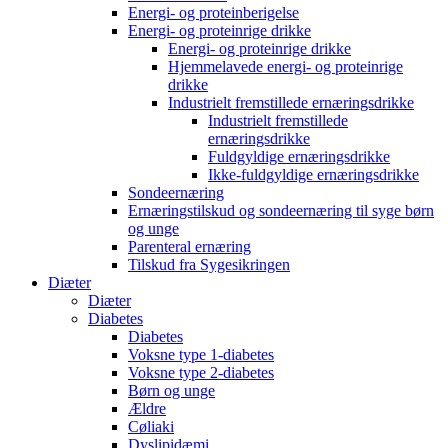
Energi- og proteinberigelse
Energi- og proteinrige drikke
Energi- og proteinrige drikke
Hjemmelavede energi- og proteinrige
drikke
Industrielt fremstillede ernæringsdrikke
Industrielt fremstillede
ernæringsdrikke
Fuldgyldige ernæringsdrikke
Ikke-fuldgyldige ernæringsdrikke
Sondeernæring
Ernæringstilskud og sondeernæring til syge børn
og unge
Parenteral ernæring
Tilskud fra Sygesikringen
Diæter
Diæter
Diabetes
Diabetes
Voksne type 1-diabetes
Voksne type 2-diabetes
Børn og unge
Ældre
Cøliaki
Dyslipidæmi