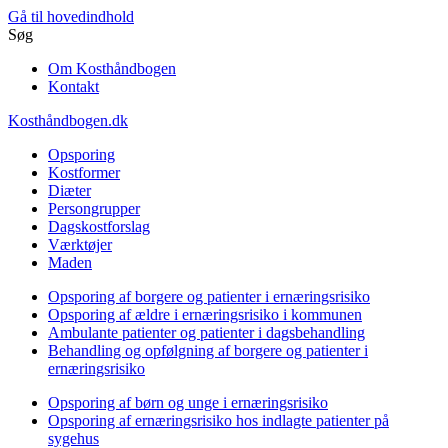
Gå til hovedindhold
Søg
Om Kosthåndbogen
Kontakt
Kosthåndbogen.dk
Opsporing
Kostformer
Diæter
Persongrupper
Dagskostforslag
Værktøjer
Maden
Opsporing af borgere og patienter i ernæringsrisiko
Opsporing af ældre i ernæringsrisiko i kommunen
Ambulante patienter og patienter i dagsbehandling
Behandling og opfølgning af borgere og patienter i
ernæringsrisiko
Opsporing af børn og unge i ernæringsrisiko
Opsporing af ernæringsrisiko hos indlagte patienter på
sygehus