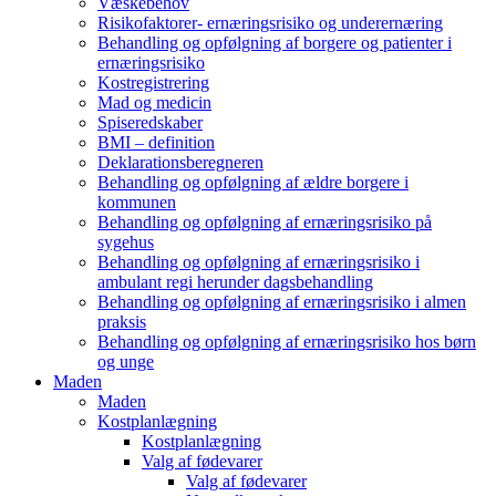
Væskebehov
Risikofaktorer- ernæringsrisiko og underernæring
Behandling og opfølgning af borgere og patienter i
ernæringsrisiko
Kostregistrering
Mad og medicin
Spiseredskaber
BMI – definition
Deklarationsberegneren
Behandling og opfølgning af ældre borgere i
kommunen
Behandling og opfølgning af ernæringsrisiko på
sygehus
Behandling og opfølgning af ernæringsrisiko i
ambulant regi herunder dagsbehandling
Behandling og opfølgning af ernæringsrisiko i almen
praksis
Behandling og opfølgning af ernæringsrisiko hos børn
og unge
Maden
Maden
Kostplanlægning
Kostplanlægning
Valg af fødevarer
Valg af fødevarer