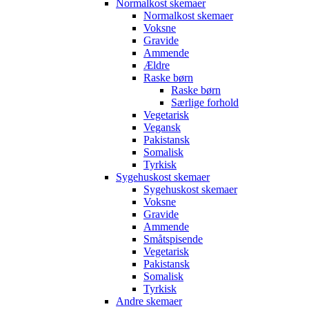
Normalkost skemaer
Normalkost skemaer
Voksne
Gravide
Ammende
Ældre
Raske børn
Raske børn
Særlige forhold
Vegetarisk
Vegansk
Pakistansk
Somalisk
Tyrkisk
Sygehuskost skemaer
Sygehuskost skemaer
Voksne
Gravide
Ammende
Småtspisende
Vegetarisk
Pakistansk
Somalisk
Tyrkisk
Andre skemaer