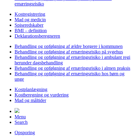
ernæringsrisiko
Kostregistrering
Mad og medicin
Spiseredskaber
BMI – definition
Deklarationsberegneren
Behandling og opfølgning af ældre borgere i kommunen
Behandling og opfølgning af ernæringsrisiko på sygehus
Behandling og opfølgning af ernæringsrisiko i ambulant regi
herunder dagsbehandling
Behandling og opfølgning af ernæringsrisiko i almen praksis
Behandling og opfølgning af ernæringsrisiko hos børn og
unge
Kostplanlægning
Kostberegning og vurdering
Mad og måltider
Menu
Search
Opsporing