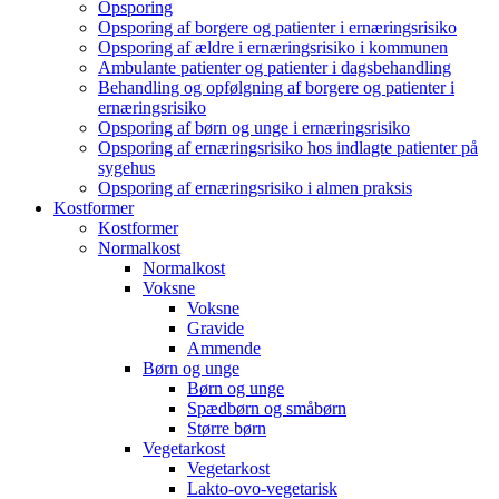
Opsporing
Opsporing af borgere og patienter i ernæringsrisiko
Opsporing af ældre i ernæringsrisiko i kommunen
Ambulante patienter og patienter i dagsbehandling
Behandling og opfølgning af borgere og patienter i
ernæringsrisiko
Opsporing af børn og unge i ernæringsrisiko
Opsporing af ernæringsrisiko hos indlagte patienter på
sygehus
Opsporing af ernæringsrisiko i almen praksis
Kostformer
Kostformer
Normalkost
Normalkost
Voksne
Voksne
Gravide
Ammende
Børn og unge
Børn og unge
Spædbørn og småbørn
Større børn
Vegetarkost
Vegetarkost
Lakto-ovo-vegetarisk