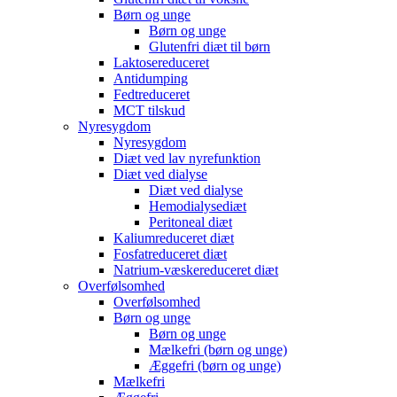
Børn og unge
Børn og unge
Glutenfri diæt til børn
Laktosereduceret
Antidumping
Fedtreduceret
MCT tilskud
Nyresygdom
Nyresygdom
Diæt ved lav nyrefunktion
Diæt ved dialyse
Diæt ved dialyse
Hemodialysediæt
Peritoneal diæt
Kaliumreduceret diæt
Fosfatreduceret diæt
Natrium-væskereduceret diæt
Overfølsomhed
Overfølsomhed
Børn og unge
Børn og unge
Mælkefri (børn og unge)
Æggefri (børn og unge)
Mælkefri