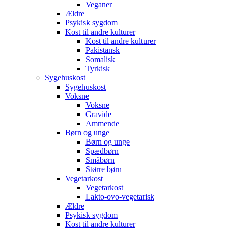
Veganer
Ældre
Psykisk sygdom
Kost til andre kulturer
Kost til andre kulturer
Pakistansk
Somalisk
Tyrkisk
Sygehuskost
Sygehuskost
Voksne
Voksne
Gravide
Ammende
Børn og unge
Børn og unge
Spædbørn
Småbørn
Større børn
Vegetarkost
Vegetarkost
Lakto-ovo-vegetarisk
Ældre
Psykisk sygdom
Kost til andre kulturer