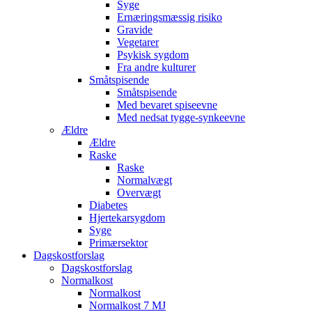
Syge
Ernæringsmæssig risiko
Gravide
Vegetarer
Psykisk sygdom
Fra andre kulturer
Småtspisende
Småtspisende
Med bevaret spiseevne
Med nedsat tygge-synkeevne
Ældre
Ældre
Raske
Raske
Normalvægt
Overvægt
Diabetes
Hjertekarsygdom
Syge
Primærsektor
Dagskostforslag
Dagskostforslag
Normalkost
Normalkost
Normalkost 7 MJ