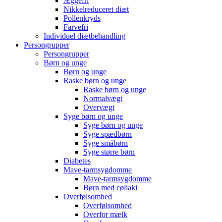
Æggefri
Nikkelreduceret diæt
Pollenkryds
Farvefri
Individuel diætbehandling
Persongrupper
Persongrupper
Børn og unge
Børn og unge
Raske børn og unge
Raske børn og unge
Normalvægt
Overvægt
Syge børn og unge
Syge børn og unge
Syge spædbørn
Syge småbørn
Syge større børn
Diabetes
Mave-tarmsygdomme
Mave-tarmsygdomme
Børn med cøliaki
Overfølsomhed
Overfølsomhed
Overfor mælk