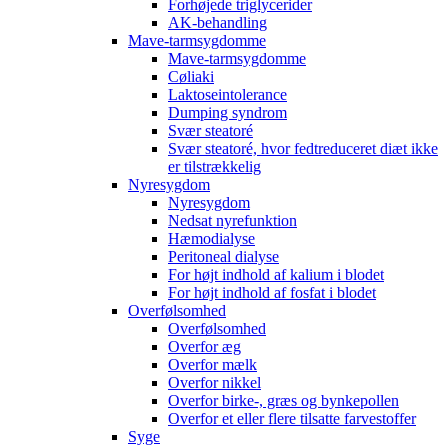
Forhøjede triglycerider
AK-behandling
Mave-tarmsygdomme
Mave-tarmsygdomme
Cøliaki
Laktoseintolerance
Dumping syndrom
Svær steatoré
Svær steatoré, hvor fedtreduceret diæt ikke
er tilstrækkelig
Nyresygdom
Nyresygdom
Nedsat nyrefunktion
Hæmodialyse
Peritoneal dialyse
For højt indhold af kalium i blodet
For højt indhold af fosfat i blodet
Overfølsomhed
Overfølsomhed
Overfor æg
Overfor mælk
Overfor nikkel
Overfor birke-, græs og bynkepollen
Overfor et eller flere tilsatte farvestoffer
Syge