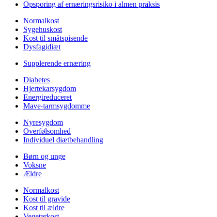
Opsporing af ernæringsrisiko i almen praksis
Normalkost
Sygehuskost
Kost til småtspisende
Dysfagidiæt
Supplerende ernæring
Diabetes
Hjertekarsygdom
Energireduceret
Mave-tarmsygdomme
Nyresygdom
Overfølsomhed
Individuel diætbehandling
Børn og unge
Voksne
Ældre
Normalkost
Kost til gravide
Kost til ældre
Vegetarkost