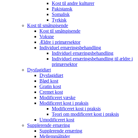
Kost til andre kulturer
Pakistansk
Somalisk
Tyrkisk
Kost til småtspisende
Kost til småtspisende
Voksne
Ældre i primærsektor
Individuel ernæringsbehandling
Individuel ernæringsbehandling
Individuel ernæringsbehandling til ældre i
primærsektor
Dysfagidiæt
Dysfagidiæt
Blød kost
Gratin kost
Cremet kost
Modificeret væske
Modificeret kost i praksis
Modificeret kost i praksis
Teori om modificeret kost i praksis
Umodificeret kost
Supplerende ernæring
Supplerende ernæring
Mellemmåltider