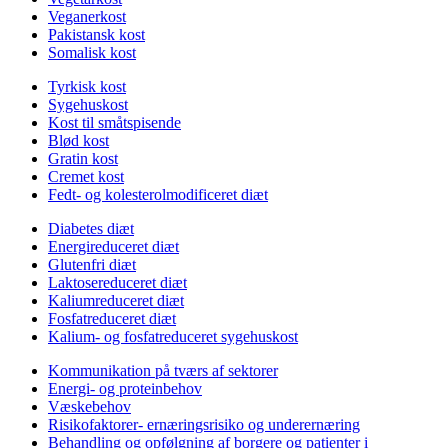
Veganerkost
Pakistansk kost
Somalisk kost
Tyrkisk kost
Sygehuskost
Kost til småtspisende
Blød kost
Gratin kost
Cremet kost
Fedt- og kolesterolmodificeret diæt
Diabetes diæt
Energireduceret diæt
Glutenfri diæt
Laktosereduceret diæt
Kaliumreduceret diæt
Fosfatreduceret diæt
Kalium- og fosfatreduceret sygehuskost
Kommunikation på tværs af sektorer
Energi- og proteinbehov
Væskebehov
Risikofaktorer- ernæringsrisiko og underernæring
Behandling og opfølgning af borgere og patienter i