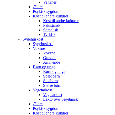
Veganer
Ældre
Psykisk sygdom
Kost til andre kulturer
Kost til andre kulturer
Pakistansk
Somalisk
Tyrkisk
Sygehuskost
Sygehuskost
Voksne
Voksne
Gravide
Ammende
Børn og unge
Børn og unge
Spædbørn
Småbørn
Større børn
Vegetarkost
Vegetarkost
Lakto-ovo-vegetarisk
Ældre
Psykisk sygdom
Kost til andre kulturer