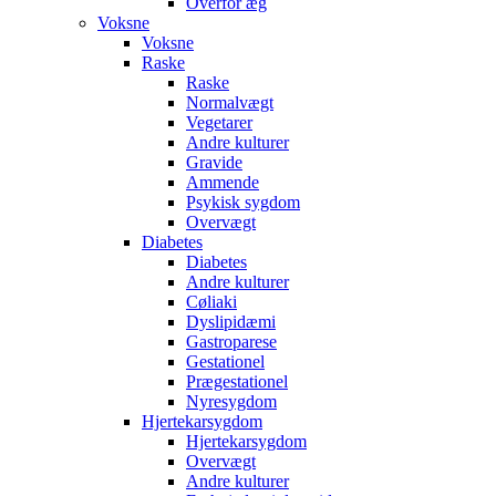
Overfor æg
Voksne
Voksne
Raske
Raske
Normalvægt
Vegetarer
Andre kulturer
Gravide
Ammende
Psykisk sygdom
Overvægt
Diabetes
Diabetes
Andre kulturer
Cøliaki
Dyslipidæmi
Gastroparese
Gestationel
Prægestationel
Nyresygdom
Hjertekarsygdom
Hjertekarsygdom
Overvægt
Andre kulturer