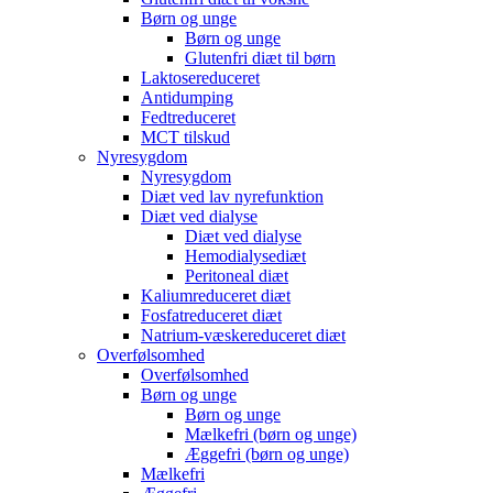
Børn og unge
Børn og unge
Glutenfri diæt til børn
Laktosereduceret
Antidumping
Fedtreduceret
MCT tilskud
Nyresygdom
Nyresygdom
Diæt ved lav nyrefunktion
Diæt ved dialyse
Diæt ved dialyse
Hemodialysediæt
Peritoneal diæt
Kaliumreduceret diæt
Fosfatreduceret diæt
Natrium-væskereduceret diæt
Overfølsomhed
Overfølsomhed
Børn og unge
Børn og unge
Mælkefri (børn og unge)
Æggefri (børn og unge)
Mælkefri