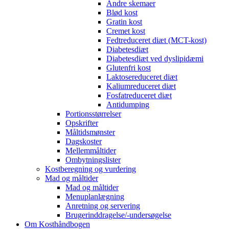
Andre skemaer
Blød kost
Gratin kost
Cremet kost
Fedtreduceret diæt (MCT-kost)
Diabetesdiæt
Diabetesdiæt ved dyslipidæmi
Glutenfri kost
Laktosereduceret diæt
Kaliumreduceret diæt
Fosfatreduceret diæt
Antidumping
Portionsstørrelser
Opskrifter
Måltidsmønster
Dagskoster
Mellemmåltider
Ombytningslister
Kostberegning og vurdering
Mad og måltider
Mad og måltider
Menuplanlægning
Anretning og servering
Brugerinddragelse/-undersøgelse
Om Kosthåndbogen