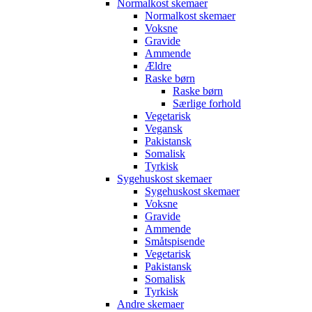
Normalkost skemaer
Normalkost skemaer
Voksne
Gravide
Ammende
Ældre
Raske børn
Raske børn
Særlige forhold
Vegetarisk
Vegansk
Pakistansk
Somalisk
Tyrkisk
Sygehuskost skemaer
Sygehuskost skemaer
Voksne
Gravide
Ammende
Småtspisende
Vegetarisk
Pakistansk
Somalisk
Tyrkisk
Andre skemaer