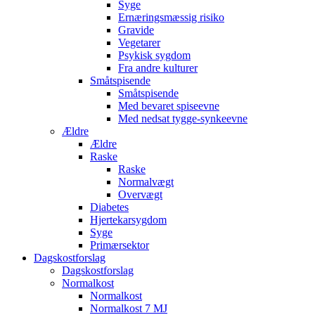
Syge
Ernæringsmæssig risiko
Gravide
Vegetarer
Psykisk sygdom
Fra andre kulturer
Småtspisende
Småtspisende
Med bevaret spiseevne
Med nedsat tygge-synkeevne
Ældre
Ældre
Raske
Raske
Normalvægt
Overvægt
Diabetes
Hjertekarsygdom
Syge
Primærsektor
Dagskostforslag
Dagskostforslag
Normalkost
Normalkost
Normalkost 7 MJ