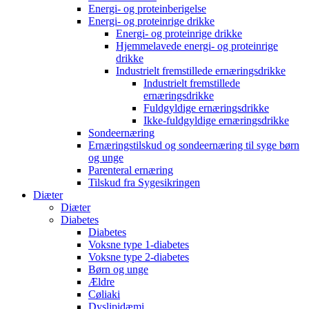
Energi- og proteinberigelse
Energi- og proteinrige drikke
Energi- og proteinrige drikke
Hjemmelavede energi- og proteinrige
drikke
Industrielt fremstillede ernæringsdrikke
Industrielt fremstillede
ernæringsdrikke
Fuldgyldige ernæringsdrikke
Ikke-fuldgyldige ernæringsdrikke
Sondeernæring
Ernæringstilskud og sondeernæring til syge børn
og unge
Parenteral ernæring
Tilskud fra Sygesikringen
Diæter
Diæter
Diabetes
Diabetes
Voksne type 1-diabetes
Voksne type 2-diabetes
Børn og unge
Ældre
Cøliaki
Dyslipidæmi