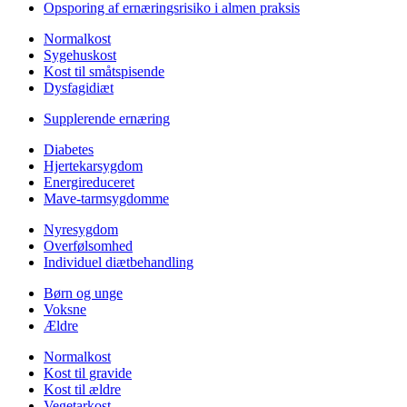
Opsporing af ernæringsrisiko i almen praksis
Normalkost
Sygehuskost
Kost til småtspisende
Dysfagidiæt
Supplerende ernæring
Diabetes
Hjertekarsygdom
Energireduceret
Mave-tarmsygdomme
Nyresygdom
Overfølsomhed
Individuel diætbehandling
Børn og unge
Voksne
Ældre
Normalkost
Kost til gravide
Kost til ældre
Vegetarkost