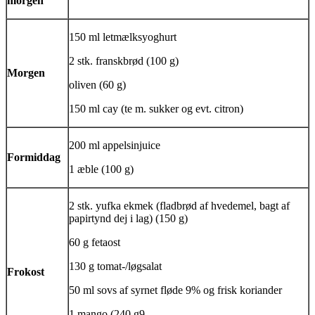
morgen
150 ml letmælksyoghurt
2 stk. franskbrød (100 g)
Morgen
oliven (60 g)
150 ml
cay
(te m. sukker og evt. citron)
200 ml appelsinjuice
Formiddag
1 æble (100 g)
2 stk.
yufka ekmek
(fladbrød af hvedemel, bagt af
papirtynd dej i lag) (150 g)
60 g fetaost
130 g tomat-/løgsalat
Frokost
50 ml sovs af syrnet fløde 9% og frisk koriander
1 mango (240 g9