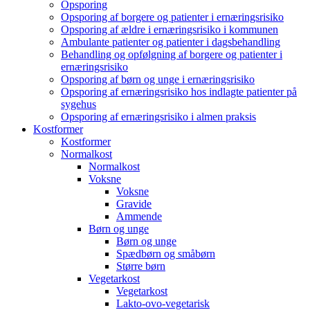
Opsporing
Opsporing af borgere og patienter i ernæringsrisiko
Opsporing af ældre i ernæringsrisiko i kommunen
Ambulante patienter og patienter i dagsbehandling
Behandling og opfølgning af borgere og patienter i
ernæringsrisiko
Opsporing af børn og unge i ernæringsrisiko
Opsporing af ernæringsrisiko hos indlagte patienter på
sygehus
Opsporing af ernæringsrisiko i almen praksis
Kostformer
Kostformer
Normalkost
Normalkost
Voksne
Voksne
Gravide
Ammende
Børn og unge
Børn og unge
Spædbørn og småbørn
Større børn
Vegetarkost
Vegetarkost
Lakto-ovo-vegetarisk