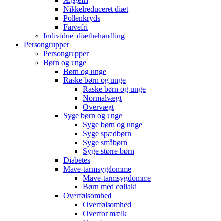
Æggefri
Nikkelreduceret diæt
Pollenkryds
Farvefri
Individuel diætbehandling
Persongrupper
Persongrupper
Børn og unge
Børn og unge
Raske børn og unge
Raske børn og unge
Normalvægt
Overvægt
Syge børn og unge
Syge børn og unge
Syge spædbørn
Syge småbørn
Syge større børn
Diabetes
Mave-tarmsygdomme
Mave-tarmsygdomme
Børn med cøliaki
Overfølsomhed
Overfølsomhed
Overfor mælk