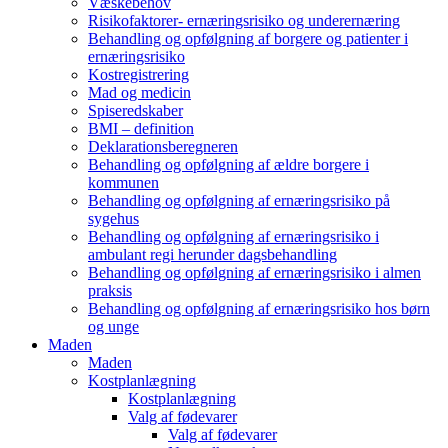
Væskebehov
Risikofaktorer- ernæringsrisiko og underernæring
Behandling og opfølgning af borgere og patienter i
ernæringsrisiko
Kostregistrering
Mad og medicin
Spiseredskaber
BMI – definition
Deklarationsberegneren
Behandling og opfølgning af ældre borgere i
kommunen
Behandling og opfølgning af ernæringsrisiko på
sygehus
Behandling og opfølgning af ernæringsrisiko i
ambulant regi herunder dagsbehandling
Behandling og opfølgning af ernæringsrisiko i almen
praksis
Behandling og opfølgning af ernæringsrisiko hos børn
og unge
Maden
Maden
Kostplanlægning
Kostplanlægning
Valg af fødevarer
Valg af fødevarer