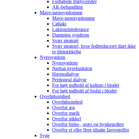
Forhøjede triglycerider
AK-behandling
Mave-tarmsygdomme
Mave-tarmsygdomme
Cøliaki
Laktoseintolerance
Dumping syndrom
Svær steatoré
Svær steatoré, hvor fedtreduceret diæt ikke
er tilstrækkelig
Nyresygdom
Nyresygdom
Nedsat nyrefunktion
Hæmodialyse
Peritoneal dialyse
For højt indhold af kalium i blodet
For højt indhold af fosfat i blodet
Overfølsomhed
Overfølsomhed
Overfor æg
Overfor mælk
Overfor nikkel
Overfor birke-, græs og bynkepollen
Overfor et eller flere tilsatte farvestoffer
Syge