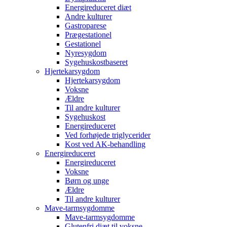
Energireduceret diæt
Andre kulturer
Gastroparese
Prægestationel
Gestationel
Nyresygdom
Sygehuskostbaseret
Hjertekarsygdom
Hjertekarsygdom
Voksne
Ældre
Til andre kulturer
Sygehuskost
Energireduceret
Ved forhøjede triglycerider
Kost ved AK-behandling
Energireduceret
Energireduceret
Voksne
Børn og unge
Ældre
Til andre kulturer
Mave-tarmsygdomme
Mave-tarmsygdomme
Glutenfri diæt til voksne