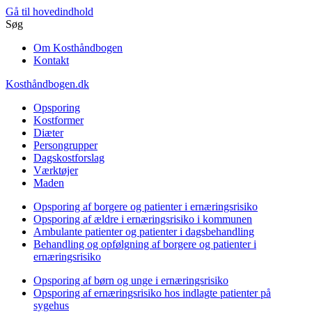
Gå til hovedindhold
Søg
Om Kosthåndbogen
Kontakt
Kosthåndbogen.dk
Opsporing
Kostformer
Diæter
Persongrupper
Dagskostforslag
Værktøjer
Maden
Opsporing af borgere og patienter i ernæringsrisiko
Opsporing af ældre i ernæringsrisiko i kommunen
Ambulante patienter og patienter i dagsbehandling
Behandling og opfølgning af borgere og patienter i
ernæringsrisiko
Opsporing af børn og unge i ernæringsrisiko
Opsporing af ernæringsrisiko hos indlagte patienter på
sygehus