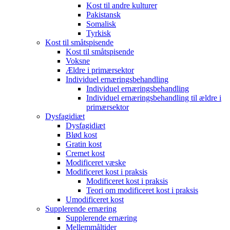
Kost til andre kulturer
Pakistansk
Somalisk
Tyrkisk
Kost til småtspisende
Kost til småtspisende
Voksne
Ældre i primærsektor
Individuel ernæringsbehandling
Individuel ernæringsbehandling
Individuel ernæringsbehandling til ældre i
primærsektor
Dysfagidiæt
Dysfagidiæt
Blød kost
Gratin kost
Cremet kost
Modificeret væske
Modificeret kost i praksis
Modificeret kost i praksis
Teori om modificeret kost i praksis
Umodificeret kost
Supplerende ernæring
Supplerende ernæring
Mellemmåltider