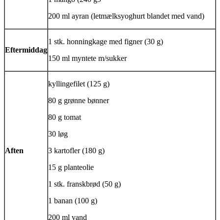
200 ml
ayran
(letmælksyoghurt blandet med vand)
1 stk. honningkage med figner (30 g)
Eftermiddag
150 ml myntete m/sukker
kyllingefilet (125 g)
80 g grønne bønner
80 g tomat
30 løg
Aften
3 kartofler (180 g)
15 g planteolie
1 stk. franskbrød (50 g)
1 banan (100 g)
200 ml vand