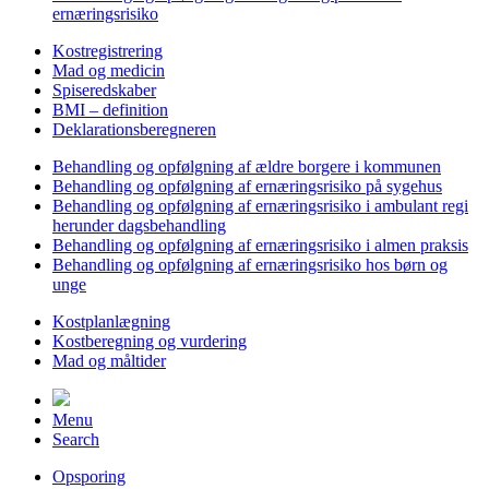
ernæringsrisiko
Kostregistrering
Mad og medicin
Spiseredskaber
BMI – definition
Deklarationsberegneren
Behandling og opfølgning af ældre borgere i kommunen
Behandling og opfølgning af ernæringsrisiko på sygehus
Behandling og opfølgning af ernæringsrisiko i ambulant regi
herunder dagsbehandling
Behandling og opfølgning af ernæringsrisiko i almen praksis
Behandling og opfølgning af ernæringsrisiko hos børn og
unge
Kostplanlægning
Kostberegning og vurdering
Mad og måltider
Menu
Search
Opsporing