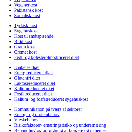
Veganerkost
Pakistansk kost
Somalisk kost
Tyrkisk kost
Sygehuskost
Kost til småtspisende
Blød kost
Gratin kost
Cremet kost
Fedt- og kolesterolmodificeret diæt
Diabetes diæt
Energireduceret diæt
Glutenfri diæt
Laktosereduceret diæt
Kaliumreduceret diæt
Fosfatreduceret diæt
Kalium- og fosfatreduceret sygehuskost
Kommunikation på tværs af sektorer
Energi- og proteinbehov
Væskebehov
Risikofaktorer- ernæringsrisiko og underernæring
Behandling og opfølgning af borgere og patienter i