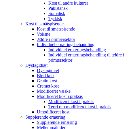
Kost til andre kulturer
Pakistansk
Somalisk
Tyrkisk
Kost til småtspisende
Kost til småtspisende
Voksne
Ældre i primærsektor
Individuel ernæringsbehandling
Individuel ernæringsbehandling
Individuel ernæringsbehandling til ældre i
primærsektor
Dysfagidiæt
Dysfagidiæt
Blød kost
Gratin kost
Cremet kost
Modificeret væske
Modificeret kost i praksis
Modificeret kost i praksis
Teori om modificeret kost i praksis
Umodificeret kost
Supplerende ernæring
Supplerende ernæring
Mellemmåltider