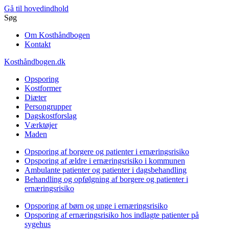
Gå til hovedindhold
Søg
Om Kosthåndbogen
Kontakt
Kosthåndbogen.dk
Opsporing
Kostformer
Diæter
Persongrupper
Dagskostforslag
Værktøjer
Maden
Opsporing af borgere og patienter i ernæringsrisiko
Opsporing af ældre i ernæringsrisiko i kommunen
Ambulante patienter og patienter i dagsbehandling
Behandling og opfølgning af borgere og patienter i
ernæringsrisiko
Opsporing af børn og unge i ernæringsrisiko
Opsporing af ernæringsrisiko hos indlagte patienter på
sygehus