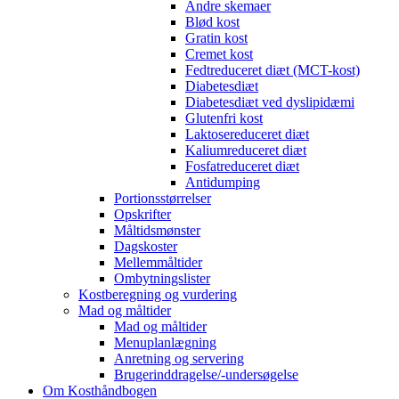
Andre skemaer
Blød kost
Gratin kost
Cremet kost
Fedtreduceret diæt (MCT-kost)
Diabetesdiæt
Diabetesdiæt ved dyslipidæmi
Glutenfri kost
Laktosereduceret diæt
Kaliumreduceret diæt
Fosfatreduceret diæt
Antidumping
Portionsstørrelser
Opskrifter
Måltidsmønster
Dagskoster
Mellemmåltider
Ombytningslister
Kostberegning og vurdering
Mad og måltider
Mad og måltider
Menuplanlægning
Anretning og servering
Brugerinddragelse/-undersøgelse
Om Kosthåndbogen