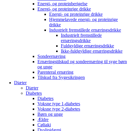
Energi- og proteinberigelse
Energi- og proteinrige drikke
Energi- og proteinrige drikke
Hjemmelavede energi- og proteinrige
drikke
Industrielt fremstillede ernæringsdrikke
Industrielt fremstillede
ernæringsdrikke
Fuldgyldige ernæringsdrikke
Ikke-fuldgyldige ernæringsdrikke
Sondeernæring
Ernæringstilskud og sondeernæring til syge børn
og unge
Parenteral ernæring
Tilskud fra Sygesikringen
Diæter
Diæter
Diabetes
Diabetes
Voksne type 1-diabetes
Voksne type 2-diabetes
Børn og unge
Ældre
Cøliaki
Dyslipidæmi