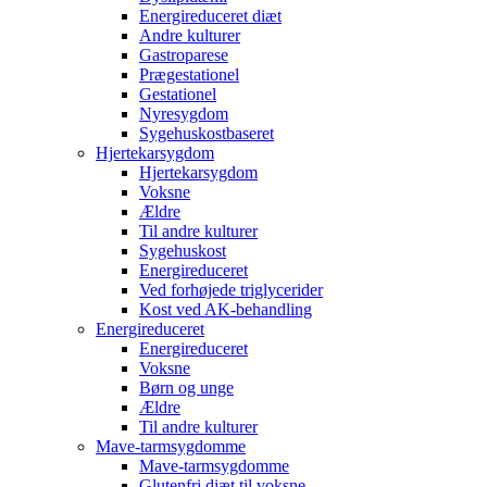
Energireduceret diæt
Andre kulturer
Gastroparese
Prægestationel
Gestationel
Nyresygdom
Sygehuskostbaseret
Hjertekarsygdom
Hjertekarsygdom
Voksne
Ældre
Til andre kulturer
Sygehuskost
Energireduceret
Ved forhøjede triglycerider
Kost ved AK-behandling
Energireduceret
Energireduceret
Voksne
Børn og unge
Ældre
Til andre kulturer
Mave-tarmsygdomme
Mave-tarmsygdomme
Glutenfri diæt til voksne