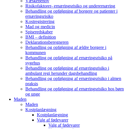
Væskebehov
Risikofaktorer- ernæringsrisiko og underernæring
Behandling og opfølgning af borgere og patienter i
ernæringsrisiko
Kostregistrering
Mad og medicin
Spiseredskaber
BMI – definition
Deklarationsberegneren
Behandling og opfølgning af ældre borgere i
kommunen
Behandling og opfølgning af ernæringsrisiko på
sygehus
Behandling og opfølgning af ernæringsrisiko i
ambulant regi herunder dagsbehandling
Behandling og opfølgning af ernæringsrisiko i almen
praksis
Behandling og opfølgning af ernæringsrisiko hos børn
og unge
Maden
Maden
Kostplanlægning
Kostplanlægning
Valg af fødevarer
Valg af fødevarer