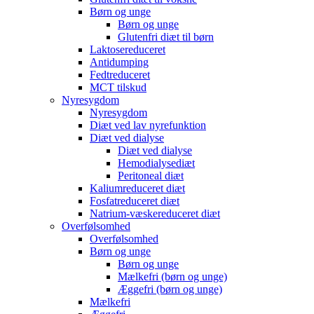
Børn og unge
Børn og unge
Glutenfri diæt til børn
Laktosereduceret
Antidumping
Fedtreduceret
MCT tilskud
Nyresygdom
Nyresygdom
Diæt ved lav nyrefunktion
Diæt ved dialyse
Diæt ved dialyse
Hemodialysediæt
Peritoneal diæt
Kaliumreduceret diæt
Fosfatreduceret diæt
Natrium-væskereduceret diæt
Overfølsomhed
Overfølsomhed
Børn og unge
Børn og unge
Mælkefri (børn og unge)
Æggefri (børn og unge)
Mælkefri