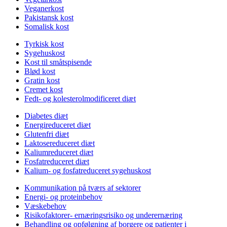
Veganerkost
Pakistansk kost
Somalisk kost
Tyrkisk kost
Sygehuskost
Kost til småtspisende
Blød kost
Gratin kost
Cremet kost
Fedt- og kolesterolmodificeret diæt
Diabetes diæt
Energireduceret diæt
Glutenfri diæt
Laktosereduceret diæt
Kaliumreduceret diæt
Fosfatreduceret diæt
Kalium- og fosfatreduceret sygehuskost
Kommunikation på tværs af sektorer
Energi- og proteinbehov
Væskebehov
Risikofaktorer- ernæringsrisiko og underernæring
Behandling og opfølgning af borgere og patienter i