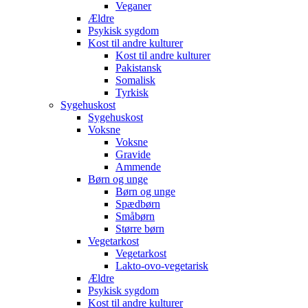
Veganer
Ældre
Psykisk sygdom
Kost til andre kulturer
Kost til andre kulturer
Pakistansk
Somalisk
Tyrkisk
Sygehuskost
Sygehuskost
Voksne
Voksne
Gravide
Ammende
Børn og unge
Børn og unge
Spædbørn
Småbørn
Større børn
Vegetarkost
Vegetarkost
Lakto-ovo-vegetarisk
Ældre
Psykisk sygdom
Kost til andre kulturer