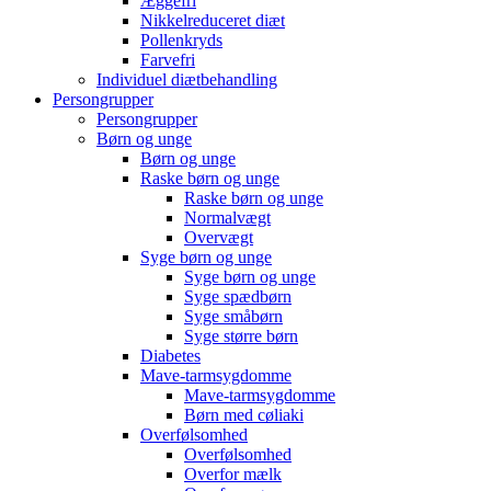
Æggefri
Nikkelreduceret diæt
Pollenkryds
Farvefri
Individuel diætbehandling
Persongrupper
Persongrupper
Børn og unge
Børn og unge
Raske børn og unge
Raske børn og unge
Normalvægt
Overvægt
Syge børn og unge
Syge børn og unge
Syge spædbørn
Syge småbørn
Syge større børn
Diabetes
Mave-tarmsygdomme
Mave-tarmsygdomme
Børn med cøliaki
Overfølsomhed
Overfølsomhed
Overfor mælk