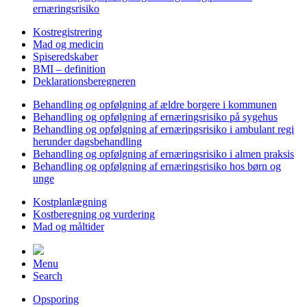
ernæringsrisiko
Kostregistrering
Mad og medicin
Spiseredskaber
BMI – definition
Deklarationsberegneren
Behandling og opfølgning af ældre borgere i kommunen
Behandling og opfølgning af ernæringsrisiko på sygehus
Behandling og opfølgning af ernæringsrisiko i ambulant regi
herunder dagsbehandling
Behandling og opfølgning af ernæringsrisiko i almen praksis
Behandling og opfølgning af ernæringsrisiko hos børn og
unge
Kostplanlægning
Kostberegning og vurdering
Mad og måltider
Menu
Search
Opsporing