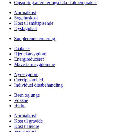
Opsporing af ernæringsrisiko i almen praksis
Normalkost
Sygehuskost
Kost til småtspisende
Dysfagidiæt
Supplerende ernæring
Diabetes
Hjertekarsygdom
Energireduceret
Mave-tarmsygdomme
Nyresygdom
Overfølsomhed
Individuel diætbehandling
Børn og unge
Voksne
Ældre
Normalkost
Kost til gravide
Kost til ældre
Vegetarkost