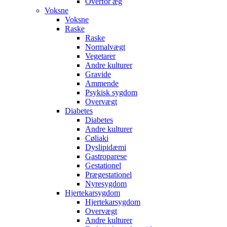
Overfor æg
Voksne
Voksne
Raske
Raske
Normalvægt
Vegetarer
Andre kulturer
Gravide
Ammende
Psykisk sygdom
Overvægt
Diabetes
Diabetes
Andre kulturer
Cøliaki
Dyslipidæmi
Gastroparese
Gestationel
Prægestationel
Nyresygdom
Hjertekarsygdom
Hjertekarsygdom
Overvægt
Andre kulturer