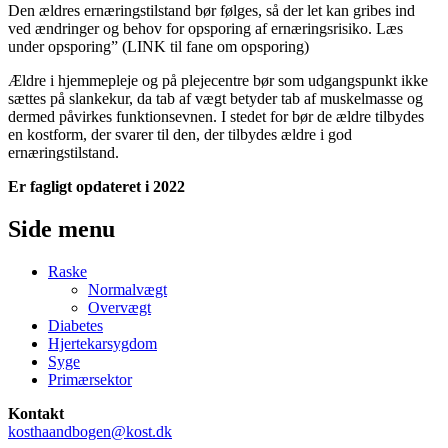
Den ældres ernæringstilstand bør følges, så der let kan gribes ind
ved ændringer og behov for opsporing af ernæringsrisiko. Læs
under opsporing” (LINK til fane om opsporing)
Ældre i hjemmepleje og på plejecentre bør som udgangspunkt ikke
sættes på slankekur, da tab af vægt betyder tab af muskelmasse og
dermed påvirkes funktionsevnen. I stedet for bør de ældre tilbydes
en kostform, der svarer til den, der tilbydes ældre i god
ernæringstilstand.
Er fagligt opdateret i 2022
Side menu
Raske
Normalvægt
Overvægt
Diabetes
Hjertekarsygdom
Syge
Primærsektor
Kontakt
kosthaandbogen@kost.dk