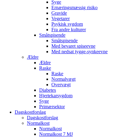
Syge
Ernæringsmæssig risiko
Gravide
Vegetarer
Psykisk sygdom
Fra andre kulturer
Småtspisende
Småtspisende
Med bevaret spiseevne
Med nedsat tygge-synkeevne
Ældre
Ældre
Raske
Raske
Normalvægt
Overvægt
Diabetes
Hjertekarsygdom
Syge
Primærsektor
Dagskostforslag
Dagskostforslag
Normalkost
Normalkost
Normalkost 7 MJ