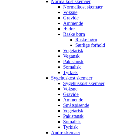
Normalkost skemaer
Normalkost skemaer
Voksne
Gravide
Ammende
Ældre
Raske børn
Raske børn
Særlige forhold
Vegetarisk
Vegansk
Pakistansk
Somalisk
Tyrkisk
Sygehuskost skemaer
Sygehuskost skemaer
Voksne
Gravide
Ammende
Småtspisende
Vegetarisk
Pakistansk
Somalisk
Tyrkisk
Andre skemaer