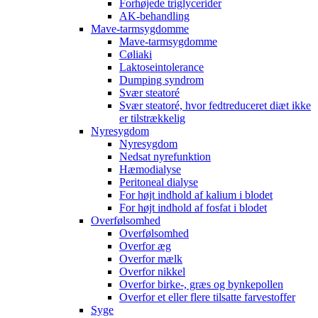
Forhøjede triglycerider
AK-behandling
Mave-tarmsygdomme
Mave-tarmsygdomme
Cøliaki
Laktoseintolerance
Dumping syndrom
Svær steatoré
Svær steatoré, hvor fedtreduceret diæt ikke
er tilstrækkelig
Nyresygdom
Nyresygdom
Nedsat nyrefunktion
Hæmodialyse
Peritoneal dialyse
For højt indhold af kalium i blodet
For højt indhold af fosfat i blodet
Overfølsomhed
Overfølsomhed
Overfor æg
Overfor mælk
Overfor nikkel
Overfor birke-, græs og bynkepollen
Overfor et eller flere tilsatte farvestoffer
Syge