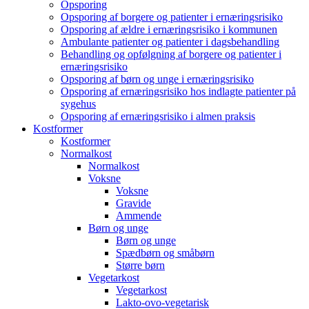
Opsporing
Opsporing af borgere og patienter i ernæringsrisiko
Opsporing af ældre i ernæringsrisiko i kommunen
Ambulante patienter og patienter i dagsbehandling
Behandling og opfølgning af borgere og patienter i
ernæringsrisiko
Opsporing af børn og unge i ernæringsrisiko
Opsporing af ernæringsrisiko hos indlagte patienter på
sygehus
Opsporing af ernæringsrisiko i almen praksis
Kostformer
Kostformer
Normalkost
Normalkost
Voksne
Voksne
Gravide
Ammende
Børn og unge
Børn og unge
Spædbørn og småbørn
Større børn
Vegetarkost
Vegetarkost
Lakto-ovo-vegetarisk