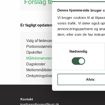
Forslag til kostens energiin
Denne hjemmeside bruger c
Vi bruger cookies til at tilpas
vores trafik. Vi deler også 
Er fagligt opdateret i 2016
annonceringspartnere og anal
dem, eller som de har indsaml
Side
Valg af fødevarer
Samtykkevalg
Portionsstørrelser
Nødvendig
Opskrifter
menu
Måltidsmønster
Dagskoster
Mellemmåltider
Ombytningslister
Afvis
Kontakt
kosthaandbogen@kost.dk