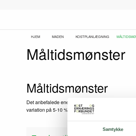
Gå
til
hovedindhold
Brødkrumme
HJEM
MADEN
KOSTPLANLÆGNING
CURRENT:
MÅLTIDSM
Måltidsmønster
Måltidsmønster
Det anbefalede energiindhold i dagens måltider ang
variation på 5-10 % af det samlede energiindhold.
Samtykke