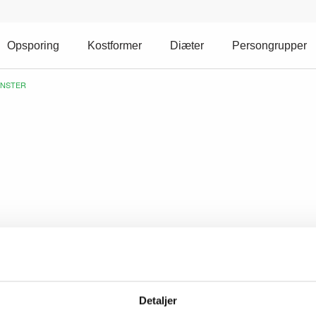
Opsporing
Kostformer
Diæter
Persongrupper
ØNSTER
ives vejledende i procent af det samlede energiindhold. I praks
Detaljer