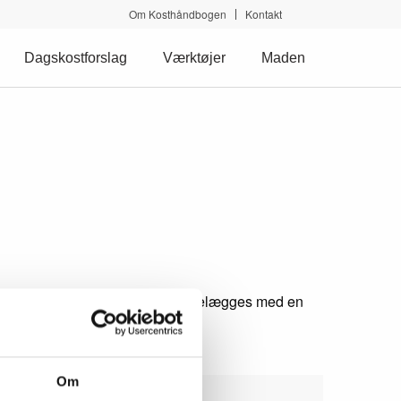
Om Kosthåndbogen
Kontakt
Dagskostforslag
Værktøjer
Maden
is kan de enkelte måltider tilrettelægges med en
Om