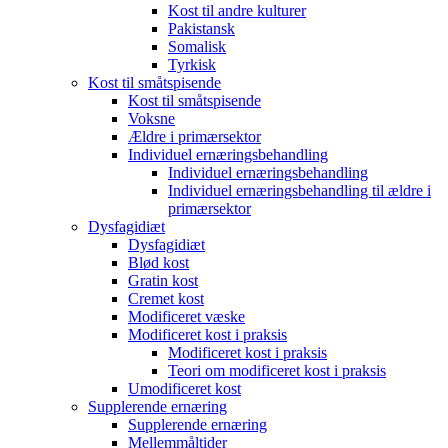
Kost til andre kulturer
Pakistansk
Somalisk
Tyrkisk
Kost til småtspisende
Kost til småtspisende
Voksne
Ældre i primærsektor
Individuel ernæringsbehandling
Individuel ernæringsbehandling
Individuel ernæringsbehandling til ældre i
primærsektor
Dysfagidiæt
Dysfagidiæt
Blød kost
Gratin kost
Cremet kost
Modificeret væske
Modificeret kost i praksis
Modificeret kost i praksis
Teori om modificeret kost i praksis
Umodificeret kost
Supplerende ernæring
Supplerende ernæring
Mellemmåltider