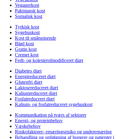
Veganerkost
Pakistansk kost
Somalisk kost
Tyrkisk kost
Sygehuskost
Kost til småtspisende
Blød kost
Gratin kost
Cremet kost
Fedt- og kolesterolmodificeret diæt
Diabetes diæt
Energireduceret diæt
Glutenfri diæt
Laktosereduceret diæt
Kaliumreduceret diæt
Fosfatreduceret diæt
Kalium- og fosfatreduceret sygehuskost
Kommunikation på tværs af sektorer
Energi- og proteinbehov
Væskebehov
Risikofaktorer- ernæringsrisiko og underernæring
Behandling og opfølgning af borgere og patienter i