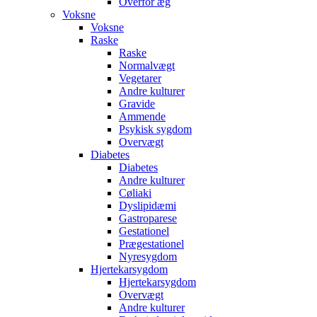
Overfor æg
Voksne
Voksne
Raske
Raske
Normalvægt
Vegetarer
Andre kulturer
Gravide
Ammende
Psykisk sygdom
Overvægt
Diabetes
Diabetes
Andre kulturer
Cøliaki
Dyslipidæmi
Gastroparese
Gestationel
Prægestationel
Nyresygdom
Hjertekarsygdom
Hjertekarsygdom
Overvægt
Andre kulturer