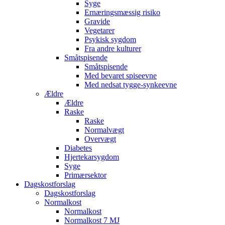
Syge
Ernæringsmæssig risiko
Gravide
Vegetarer
Psykisk sygdom
Fra andre kulturer
Småtspisende
Småtspisende
Med bevaret spiseevne
Med nedsat tygge-synkeevne
Ældre
Ældre
Raske
Raske
Normalvægt
Overvægt
Diabetes
Hjertekarsygdom
Syge
Primærsektor
Dagskostforslag
Dagskostforslag
Normalkost
Normalkost
Normalkost 7 MJ