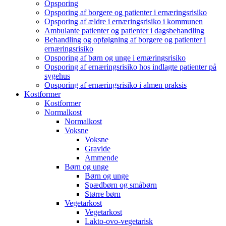
Opsporing
Opsporing af borgere og patienter i ernæringsrisiko
Opsporing af ældre i ernæringsrisiko i kommunen
Ambulante patienter og patienter i dagsbehandling
Behandling og opfølgning af borgere og patienter i
ernæringsrisiko
Opsporing af børn og unge i ernæringsrisiko
Opsporing af ernæringsrisiko hos indlagte patienter på
sygehus
Opsporing af ernæringsrisiko i almen praksis
Kostformer
Kostformer
Normalkost
Normalkost
Voksne
Voksne
Gravide
Ammende
Børn og unge
Børn og unge
Spædbørn og småbørn
Større børn
Vegetarkost
Vegetarkost
Lakto-ovo-vegetarisk