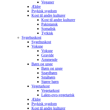
Veganer
Ældre
Psykisk sygdom
Kost til andre kulturer
Kost til andre kulturer
Pakistansk
Somalisk
Tyrkisk
Sygehuskost
Sygehuskost
Voksne
Voksne
Gravide
Ammende
Børn og unge
Børn og unge
Spædbørn
Småbørn
Større børn
Vegetarkost
Vegetarkost
Lakto-ovo-vegetarisk
Ældre
Psykisk sygdom
Kost til andre kulturer