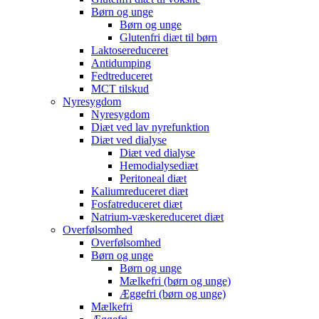
Børn og unge
Børn og unge
Glutenfri diæt til børn
Laktosereduceret
Antidumping
Fedtreduceret
MCT tilskud
Nyresygdom
Nyresygdom
Diæt ved lav nyrefunktion
Diæt ved dialyse
Diæt ved dialyse
Hemodialysediæt
Peritoneal diæt
Kaliumreduceret diæt
Fosfatreduceret diæt
Natrium-væskereduceret diæt
Overfølsomhed
Overfølsomhed
Børn og unge
Børn og unge
Mælkefri (børn og unge)
Æggefri (børn og unge)
Mælkefri