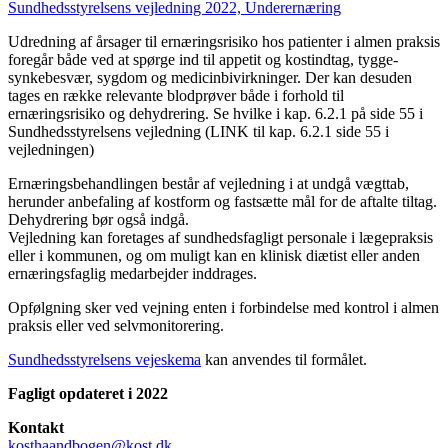
Sundhedsstyrelsens vejledning 2022, Underernæring
Udredning af årsager til ernæringsrisiko hos patienter i almen praksis
foregår både ved at spørge ind til appetit og kostindtag, tygge-
synkebesvær, sygdom og medicinbivirkninger. Der kan desuden
tages en række relevante blodprøver både i forhold til
ernæringsrisiko og dehydrering. Se hvilke i kap. 6.2.1 på side 55 i
Sundhedsstyrelsens vejledning (LINK til kap. 6.2.1 side 55 i
vejledningen)
Ernæringsbehandlingen består af vejledning i at undgå vægttab,
herunder anbefaling af kostform og fastsætte mål for de aftalte tiltag.
Dehydrering bør også indgå.
Vejledning kan foretages af sundhedsfagligt personale i lægepraksis
eller i kommunen, og om muligt kan en klinisk diætist eller anden
ernæringsfaglig medarbejder inddrages.
Opfølgning sker ved vejning enten i forbindelse med kontrol i almen
praksis eller ved selvmonitorering.
Sundhedsstyrelsens vejeskema
kan anvendes til formålet.
Fagligt opdateret i 2022
Kontakt
kosthaandbogen@kost.dk