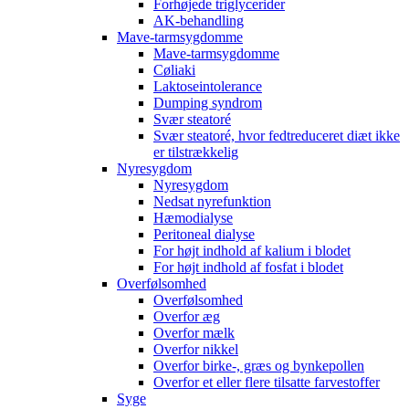
Forhøjede triglycerider
AK-behandling
Mave-tarmsygdomme
Mave-tarmsygdomme
Cøliaki
Laktoseintolerance
Dumping syndrom
Svær steatoré
Svær steatoré, hvor fedtreduceret diæt ikke
er tilstrækkelig
Nyresygdom
Nyresygdom
Nedsat nyrefunktion
Hæmodialyse
Peritoneal dialyse
For højt indhold af kalium i blodet
For højt indhold af fosfat i blodet
Overfølsomhed
Overfølsomhed
Overfor æg
Overfor mælk
Overfor nikkel
Overfor birke-, græs og bynkepollen
Overfor et eller flere tilsatte farvestoffer
Syge