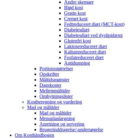
Andre skemaer
Blød kost
Gratin kost
Cremet kost
Fedtreduceret diæt (MCT-kost)
Diabetesdiæt
Diabetesdiæt ved dyslipidæmi
Glutenfri kost
Laktosereduceret diæt
Kaliumreduceret diæt
Fosfatreduceret diæt
Antidumping
Portionsstørrelser
Opskrifter
Måltidsmønster
Dagskoster
Mellemmåltider
Ombytningslister
Kostberegning og vurdering
Mad og måltider
Mad og måltider
Menuplanlægning
Anretning og servering
Brugerinddragelse/-undersøgelse
Om Kosthåndbogen