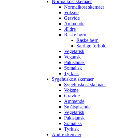
Normalkost skemaer
Normalkost skemaer
Voksne
Gravide
Ammende
Ældre
Raske børn
Raske børn
Særlige forhold
Vegetarisk
Vegansk
Pakistansk
Somalisk
Tyrkisk
Sygehuskost skemaer
Sygehuskost skemaer
Voksne
Gravide
Ammende
Småtspisende
Vegetarisk
Pakistansk
Somalisk
Tyrkisk
Andre skemaer