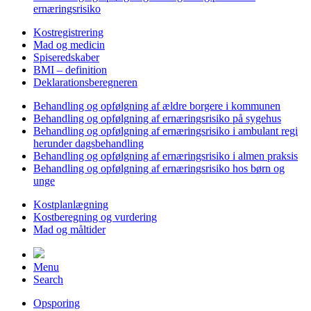
ernæringsrisiko
Kostregistrering
Mad og medicin
Spiseredskaber
BMI – definition
Deklarationsberegneren
Behandling og opfølgning af ældre borgere i kommunen
Behandling og opfølgning af ernæringsrisiko på sygehus
Behandling og opfølgning af ernæringsrisiko i ambulant regi
herunder dagsbehandling
Behandling og opfølgning af ernæringsrisiko i almen praksis
Behandling og opfølgning af ernæringsrisiko hos børn og
unge
Kostplanlægning
Kostberegning og vurdering
Mad og måltider
Menu
Search
Opsporing