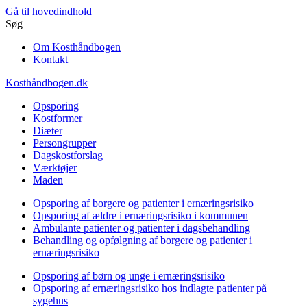
Gå til hovedindhold
Søg
Om Kosthåndbogen
Kontakt
Kosthåndbogen.dk
Opsporing
Kostformer
Diæter
Persongrupper
Dagskostforslag
Værktøjer
Maden
Opsporing af borgere og patienter i ernæringsrisiko
Opsporing af ældre i ernæringsrisiko i kommunen
Ambulante patienter og patienter i dagsbehandling
Behandling og opfølgning af borgere og patienter i
ernæringsrisiko
Opsporing af børn og unge i ernæringsrisiko
Opsporing af ernæringsrisiko hos indlagte patienter på
sygehus