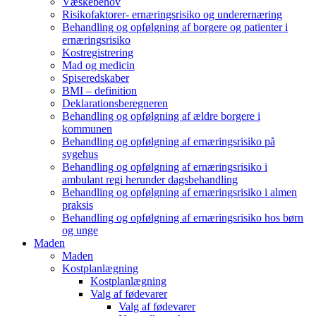
Væskebehov
Risikofaktorer- ernæringsrisiko og underernæring
Behandling og opfølgning af borgere og patienter i
ernæringsrisiko
Kostregistrering
Mad og medicin
Spiseredskaber
BMI – definition
Deklarationsberegneren
Behandling og opfølgning af ældre borgere i
kommunen
Behandling og opfølgning af ernæringsrisiko på
sygehus
Behandling og opfølgning af ernæringsrisiko i
ambulant regi herunder dagsbehandling
Behandling og opfølgning af ernæringsrisiko i almen
praksis
Behandling og opfølgning af ernæringsrisiko hos børn
og unge
Maden
Maden
Kostplanlægning
Kostplanlægning
Valg af fødevarer
Valg af fødevarer