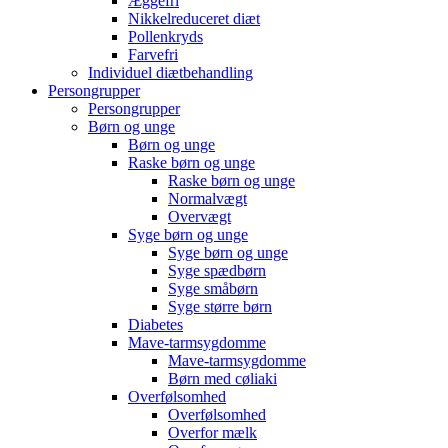
Æggefri
Nikkelreduceret diæt
Pollenkryds
Farvefri
Individuel diætbehandling
Persongrupper
Persongrupper
Børn og unge
Børn og unge
Raske børn og unge
Raske børn og unge
Normalvægt
Overvægt
Syge børn og unge
Syge børn og unge
Syge spædbørn
Syge småbørn
Syge større børn
Diabetes
Mave-tarmsygdomme
Mave-tarmsygdomme
Børn med cøliaki
Overfølsomhed
Overfølsomhed
Overfor mælk