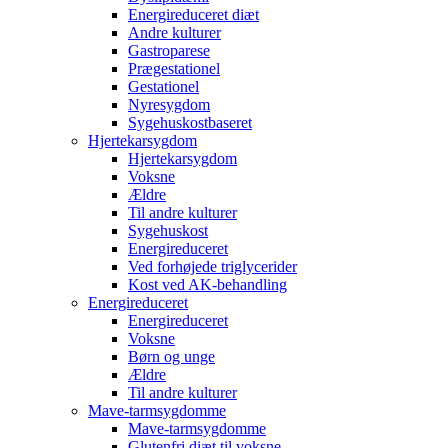
Energireduceret diæt
Andre kulturer
Gastroparese
Prægestationel
Gestationel
Nyresygdom
Sygehuskostbaseret
Hjertekarsygdom
Hjertekarsygdom
Voksne
Ældre
Til andre kulturer
Sygehuskost
Energireduceret
Ved forhøjede triglycerider
Kost ved AK-behandling
Energireduceret
Energireduceret
Voksne
Børn og unge
Ældre
Til andre kulturer
Mave-tarmsygdomme
Mave-tarmsygdomme
Glutenfri diæt til voksne