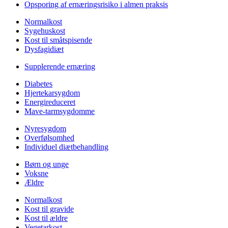
Opsporing af ernæringsrisiko i almen praksis
Normalkost
Sygehuskost
Kost til småtspisende
Dysfagidiæt
Supplerende ernæring
Diabetes
Hjertekarsygdom
Energireduceret
Mave-tarmsygdomme
Nyresygdom
Overfølsomhed
Individuel diætbehandling
Børn og unge
Voksne
Ældre
Normalkost
Kost til gravide
Kost til ældre
Vegetarkost