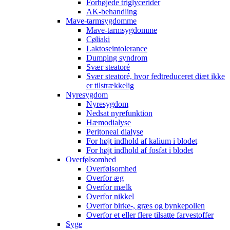
Forhøjede triglycerider
AK-behandling
Mave-tarmsygdomme
Mave-tarmsygdomme
Cøliaki
Laktoseintolerance
Dumping syndrom
Svær steatoré
Svær steatoré, hvor fedtreduceret diæt ikke
er tilstrækkelig
Nyresygdom
Nyresygdom
Nedsat nyrefunktion
Hæmodialyse
Peritoneal dialyse
For højt indhold af kalium i blodet
For højt indhold af fosfat i blodet
Overfølsomhed
Overfølsomhed
Overfor æg
Overfor mælk
Overfor nikkel
Overfor birke-, græs og bynkepollen
Overfor et eller flere tilsatte farvestoffer
Syge