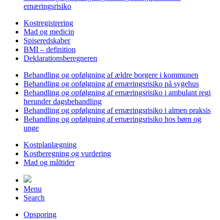
ernæringsrisiko
Kostregistrering
Mad og medicin
Spiseredskaber
BMI – definition
Deklarationsberegneren
Behandling og opfølgning af ældre borgere i kommunen
Behandling og opfølgning af ernæringsrisiko på sygehus
Behandling og opfølgning af ernæringsrisiko i ambulant regi
herunder dagsbehandling
Behandling og opfølgning af ernæringsrisiko i almen praksis
Behandling og opfølgning af ernæringsrisiko hos børn og
unge
Kostplanlægning
Kostberegning og vurdering
Mad og måltider
Menu
Search
Opsporing