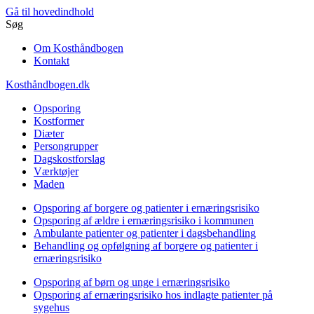
Gå til hovedindhold
Søg
Om Kosthåndbogen
Kontakt
Kosthåndbogen.dk
Opsporing
Kostformer
Diæter
Persongrupper
Dagskostforslag
Værktøjer
Maden
Opsporing af borgere og patienter i ernæringsrisiko
Opsporing af ældre i ernæringsrisiko i kommunen
Ambulante patienter og patienter i dagsbehandling
Behandling og opfølgning af borgere og patienter i
ernæringsrisiko
Opsporing af børn og unge i ernæringsrisiko
Opsporing af ernæringsrisiko hos indlagte patienter på
sygehus