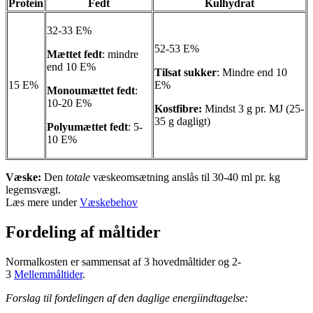
Protein
Fedt
Kulhydrat
32-33 E%
52-53 E%
Mættet fedt
: mindre
end 10 E%
Tilsat sukker
: Mindre end 10
15 E%
E%
Monoumættet fedt
:
10-20 E%
Kostfibre:
Mindst 3 g pr. MJ (25-
35 g dagligt)
Polyumættet fedt
: 5-
10 E%
Væske:
Den
totale
væskeomsætning anslås til 30-40 ml pr. kg
legemsvægt.
Læs mere under
Væskebehov
Fordeling af måltider
Normalkosten er sammensat af 3 hovedmåltider og 2-
3
Mellemmåltider
.
Forslag til fordelingen af den daglige energiindtagelse: