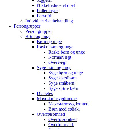
Æggefri
Nikkelreduceret diæt
Pollenkryds
Farvefri
Individuel diætbehandling
Persongrupper
Persongrupper
Børn og unge
Børn og unge
Raske børn og unge
Raske børn og unge
Normalvægt
Overvægt
Syge børn og unge
Syge børn og unge
Syge spædbørn
Syge småbørn
Syge større børn
Diabetes
Mave-tarmsygdomme
Mave-tarmsygdomme
Børn med cøliaki
Overfølsomhed
Overfølsomhed
Overfor mælk