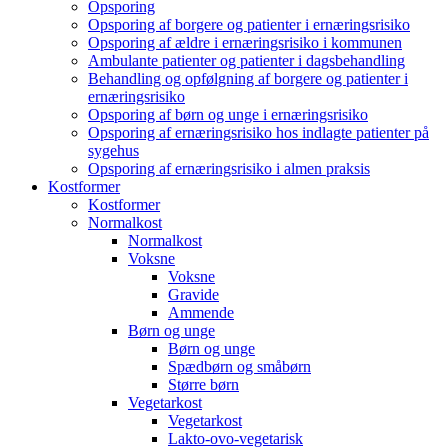
Opsporing
Opsporing af borgere og patienter i ernæringsrisiko
Opsporing af ældre i ernæringsrisiko i kommunen
Ambulante patienter og patienter i dagsbehandling
Behandling og opfølgning af borgere og patienter i
ernæringsrisiko
Opsporing af børn og unge i ernæringsrisiko
Opsporing af ernæringsrisiko hos indlagte patienter på
sygehus
Opsporing af ernæringsrisiko i almen praksis
Kostformer
Kostformer
Normalkost
Normalkost
Voksne
Voksne
Gravide
Ammende
Børn og unge
Børn og unge
Spædbørn og småbørn
Større børn
Vegetarkost
Vegetarkost
Lakto-ovo-vegetarisk