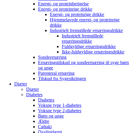
Energi- og proteinberigelse
Energi- og proteinrige drikke
Energi- og proteinrige drikke
Hjemmelavede energi- og proteinrige
drikke
Industrielt fremstillede ernæringsdrikke
Industrielt fremstillede
ernæringsdrikke
Fuldgyldige ernæringsdrikke
Ikke-fuldgyldige ernæringsdrikke
Sondeernæring
Ernæringstilskud og sondeernæring til syge børn
og unge
Parenteral ernæring
Tilskud fra Sygesikringen
Diæter
Diæter
Diabetes
Diabetes
Voksne type 1-diabetes
Voksne type 2-diabetes
Børn og unge
Ældre
Cøliaki
Dyslipidæmi