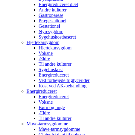
Energireduceret diæt
Andre kulturer
Gastroparese
Prægestationel
Gestationel
Nyresygdom
Sygehuskostbaseret
Hjertekarsygdom
Hjertekarsygdom
Voksne
Ældre
Til andre kulturer
Sygehuskost
Energireduceret
Ved forhøjede triglycerider
Kost ved AK-behandling
Energireduceret
Energireduceret
Voksne
Børn og unge
Ældre
Til andre kulturer
Mave-tarmsygdomme
Mave-tarmsygdomme
Glutenfri diæt til voksne