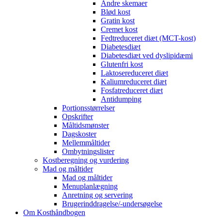
Andre skemaer
Blød kost
Gratin kost
Cremet kost
Fedtreduceret diæt (MCT-kost)
Diabetesdiæt
Diabetesdiæt ved dyslipidæmi
Glutenfri kost
Laktosereduceret diæt
Kaliumreduceret diæt
Fosfatreduceret diæt
Antidumping
Portionsstørrelser
Opskrifter
Måltidsmønster
Dagskoster
Mellemmåltider
Ombytningslister
Kostberegning og vurdering
Mad og måltider
Mad og måltider
Menuplanlægning
Anretning og servering
Brugerinddragelse/-undersøgelse
Om Kosthåndbogen