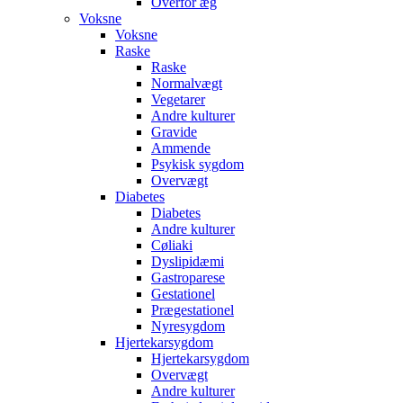
Overfor æg
Voksne
Voksne
Raske
Raske
Normalvægt
Vegetarer
Andre kulturer
Gravide
Ammende
Psykisk sygdom
Overvægt
Diabetes
Diabetes
Andre kulturer
Cøliaki
Dyslipidæmi
Gastroparese
Gestationel
Prægestationel
Nyresygdom
Hjertekarsygdom
Hjertekarsygdom
Overvægt
Andre kulturer