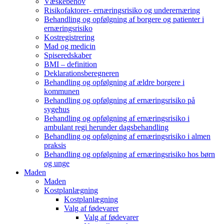
Væskebehov
Risikofaktorer- ernæringsrisiko og underernæring
Behandling og opfølgning af borgere og patienter i
ernæringsrisiko
Kostregistrering
Mad og medicin
Spiseredskaber
BMI – definition
Deklarationsberegneren
Behandling og opfølgning af ældre borgere i
kommunen
Behandling og opfølgning af ernæringsrisiko på
sygehus
Behandling og opfølgning af ernæringsrisiko i
ambulant regi herunder dagsbehandling
Behandling og opfølgning af ernæringsrisiko i almen
praksis
Behandling og opfølgning af ernæringsrisiko hos børn
og unge
Maden
Maden
Kostplanlægning
Kostplanlægning
Valg af fødevarer
Valg af fødevarer