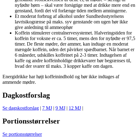
nyfødte børn – skal være forsigtige med at drikke mere end en
genstand, fordi det vil forlænge tiden mellem amningerne.
Et moderat forbrug af alkohol under Sundhedsstyrelsens
lavrisikogrænse på maks. syv genstande om ugen bør ikke
give anledning til ammeophør
Koffein stimulerer centralnervesystemet. Halveringstiden for
koffein for voksne er ca. 5 timer, mens den for nyfødte er 97,5
timer. De fleste mødre, der ammer, kan indtage en moderat
mængde koffein, uden det påvirker spædbarnet. Når barnet er
6 måneder, udskilles koffeinet på 2-3 timer. Indtagelsen af
kaffe og andre koffeinholdige drikkevarer bør begrænses til,
hvad der svarer til maks. 3 kopper kaffe om dagen.
Energidrikke har højt koffeinindhold og bør ikke indtages af
ammende mødre.
Dagkostforslag
Se dagskostforslag
|
7 MJ
|
9 MJ
|
12 MJ
|
Portionsstørrelser
Se portionsstørrelser