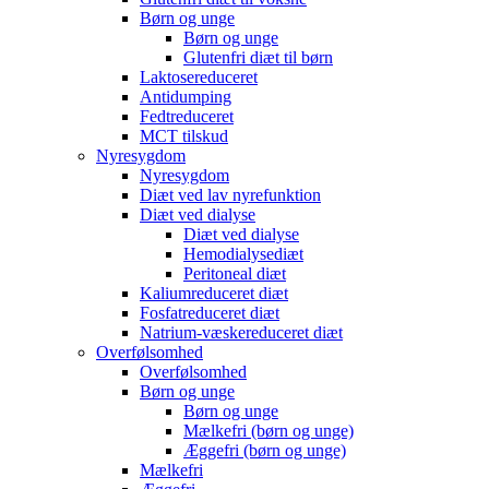
Børn og unge
Børn og unge
Glutenfri diæt til børn
Laktosereduceret
Antidumping
Fedtreduceret
MCT tilskud
Nyresygdom
Nyresygdom
Diæt ved lav nyrefunktion
Diæt ved dialyse
Diæt ved dialyse
Hemodialysediæt
Peritoneal diæt
Kaliumreduceret diæt
Fosfatreduceret diæt
Natrium-væskereduceret diæt
Overfølsomhed
Overfølsomhed
Børn og unge
Børn og unge
Mælkefri (børn og unge)
Æggefri (børn og unge)
Mælkefri