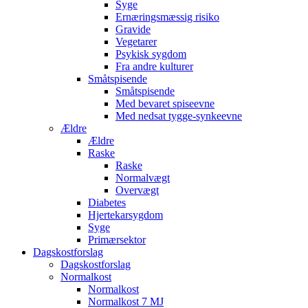
Syge
Ernæringsmæssig risiko
Gravide
Vegetarer
Psykisk sygdom
Fra andre kulturer
Småtspisende
Småtspisende
Med bevaret spiseevne
Med nedsat tygge-synkeevne
Ældre
Ældre
Raske
Raske
Normalvægt
Overvægt
Diabetes
Hjertekarsygdom
Syge
Primærsektor
Dagskostforslag
Dagskostforslag
Normalkost
Normalkost
Normalkost 7 MJ