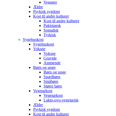
Veganer
Ældre
Psykisk sygdom
Kost til andre kulturer
Kost til andre kulturer
Pakistansk
Somalisk
Tyrkisk
Sygehuskost
Sygehuskost
Voksne
Voksne
Gravide
Ammende
Børn og unge
Børn og unge
Spædbørn
Småbørn
Større børn
Vegetarkost
Vegetarkost
Lakto-ovo-vegetarisk
Ældre
Psykisk sygdom
Kost til andre kulturer