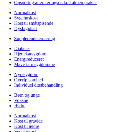
Opsporing af ernæringsrisiko i almen praksis
Normalkost
Sygehuskost
Kost til småtspisende
Dysfagidiæt
Supplerende ernæring
Diabetes
Hjertekarsygdom
Energireduceret
Mave-tarmsygdomme
Nyresygdom
Overfølsomhed
Individuel diætbehandling
Børn og unge
Voksne
Ældre
Normalkost
Kost til gravide
Kost til ældre
Vegetarkost