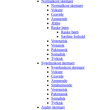
Normalkost skemaer
Normalkost skemaer
Voksne
Gravide
Ammende
Ældre
Raske børn
Raske børn
Særlige forhold
Vegetarisk
Vegansk
Pakistansk
Somalisk
Tyrkisk
Sygehuskost skemaer
Sygehuskost skemaer
Voksne
Gravide
Ammende
Småtspisende
Vegetarisk
Pakistansk
Somalisk
Tyrkisk
Andre skemaer