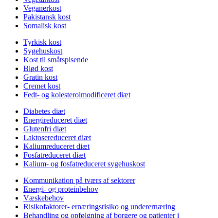
Veganerkost
Pakistansk kost
Somalisk kost
Tyrkisk kost
Sygehuskost
Kost til småtspisende
Blød kost
Gratin kost
Cremet kost
Fedt- og kolesterolmodificeret diæt
Diabetes diæt
Energireduceret diæt
Glutenfri diæt
Laktosereduceret diæt
Kaliumreduceret diæt
Fosfatreduceret diæt
Kalium- og fosfatreduceret sygehuskost
Kommunikation på tværs af sektorer
Energi- og proteinbehov
Væskebehov
Risikofaktorer- ernæringsrisiko og underernæring
Behandling og opfølgning af borgere og patienter i