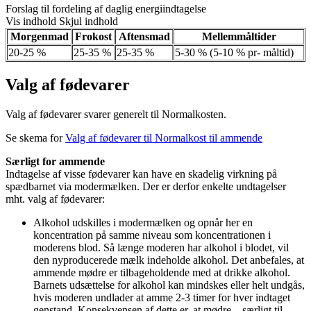
Forslag til fordeling af daglig energiindtagelse
Vis indhold
Skjul indhold
Morgenmad
Frokost
Aftensmad
Mellemmåltider
20-25 %
25-35 %
25-35 %
5-30 % (5-10 % pr- måltid)
Valg af fødevarer
Valg af fødevarer svarer generelt til Normalkosten.
Se skema for
Valg af fødevarer til Normalkost til ammende
Særligt for ammende
Indtagelse af visse fødevarer kan have en skadelig virkning på
spædbarnet via modermælken. Der er derfor enkelte undtagelser
mht. valg af fødevarer:
Alkohol udskilles i modermælken og opnår her en
koncentration på samme niveau som koncentrationen i
moderens blod. Så længe moderen har alkohol i blodet, vil
den nyproducerede mælk indeholde alkohol. Det anbefales, at
ammende mødre er tilbageholdende med at drikke alkohol.
Barnets udsættelse for alkohol kan mindskes eller helt undgås,
hvis moderen undlader at amme 2-3 timer for hver indtaget
genstand. Konsekvensen af dette er, at mødre – særligt til