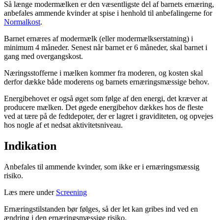
Så længe modermælken er den væsentligste del af barnets ernæring,
anbefales ammende kvinder at spise i henhold til anbefalingerne for
Normalkost
.
Barnet ernæres af modermælk (eller modermælkserstatning) i
minimum 4 måneder. Senest når barnet er 6 måneder, skal barnet i
gang med overgangskost.
Næringsstofferne i mælken kommer fra moderen, og kosten skal
derfor dække både moderens og barnets ernæringsmæssige behov.
Energibehovet er også øget som følge af den energi, det kræver at
producere mælken. Det øgede energibehov dækkes hos de fleste
ved at tære på de fedtdepoter, der er lagret i graviditeten, og opvejes
hos nogle af et nedsat aktivitetsniveau.
Indikation
Anbefales til ammende kvinder, som ikke er i ernæringsmæssig
risiko.
Læs mere under
Screening
Ernæringstilstanden bør følges, så der let kan gribes ind ved en
ændring i den ernæringsmæssige risiko.