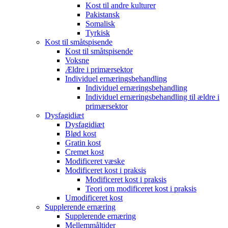
Kost til andre kulturer
Pakistansk
Somalisk
Tyrkisk
Kost til småtspisende
Kost til småtspisende
Voksne
Ældre i primærsektor
Individuel ernæringsbehandling
Individuel ernæringsbehandling
Individuel ernæringsbehandling til ældre i
primærsektor
Dysfagidiæt
Dysfagidiæt
Blød kost
Gratin kost
Cremet kost
Modificeret væske
Modificeret kost i praksis
Modificeret kost i praksis
Teori om modificeret kost i praksis
Umodificeret kost
Supplerende ernæring
Supplerende ernæring
Mellemmåltider