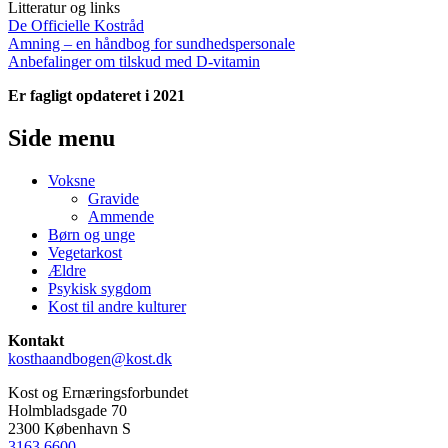
Litteratur og links
De Officielle Kostråd
Amning – en håndbog for sundhedspersonale
Anbefalinger om tilskud med D-vitamin
Er fagligt opdateret i 2021
Side menu
Voksne
Gravide
Ammende
Børn og unge
Vegetarkost
Ældre
Psykisk sygdom
Kost til andre kulturer
Kontakt
kosthaandbogen@kost.dk
Kost og Ernæringsforbundet
Holmbladsgade 70
2300 København S
3163 6600