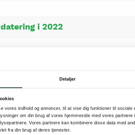
pdatering i 2022
pdatering i 2021
Detaljer
pdatering af ’Persongrupper’ og ’
ookies
se vores indhold og annoncer, til at vise dig funktioner til sociale
oplysninger om din brug af vores hjemmeside med vores partnere i
ysepartnere. Vores partnere kan kombinere disse data med andr
et fra din brug af deres tjenester.