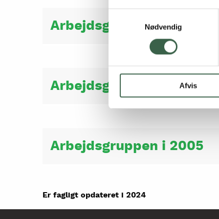
Samtykkevalg
Arbejdsgruppen i 2016
Nødvendig
Arbejdsgruppen i 2010
Afvis
Arbejdsgruppen i 2005
Er fagligt opdateret i 2024