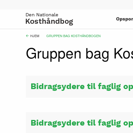
Gå
til
hovedindhold
Opspor
Brødkrumme
HJEM
CURRENT:
GRUPPEN BAG KOSTHÅNDBOGEN
Gruppen bag Ko
Bidragsydere til faglig o
Bidragsydere til faglig o