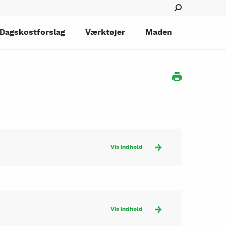
Dagskostforslag
Værktøjer
Maden
Vis indhold
Vis indhold