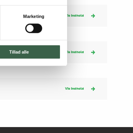
Vis indhold
Marketing
Tillad alle
Vis indhold
Vis indhold