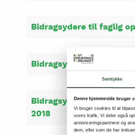
Bidragsydere til faglig o
Bidragsydere til faglig o
Samtykke
Bidragsydere til faglig o
Denne hjemmeside bruger c
Vi bruger cookies til at tilpas
2018
vores trafik. Vi deler også 
annonceringspartnere og anal
dem, eller som de har indsaml