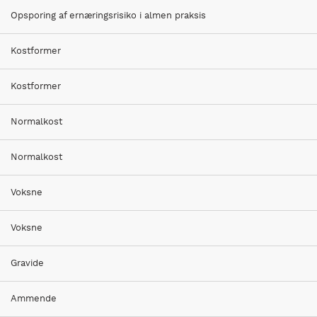
Overvægt
Opsporing af ernæringsrisiko i almen praksis
Er fagligt opdateret i 2018
Kostformer
Kostformer
Kontakt
Normalkost
kosthaandbogen@kost.dk
Kost og Ernæringsforbundet
Normalkost
Holmbladsgade 70
2300 København S
Voksne
3163 6600
Voksne
Gravide
Ammende