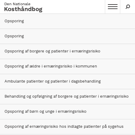
Gå
til
hovedindhold
Raske Voksne
Opsporing
Alle som ikke er i ernæringsrisiko, dvs. har en score =
Opsporing
0 ved opsporing defineres som rask i
ernæringsmæssig sammenhæng.
Opsporing af borgere og patienter i ernæringsrisiko
Anbefalinger af kost til personer med en
Opsporing af ældre i ernæringsrisiko i kommunen
diætkrævende tilstand kan findes under den
specifikke diæt, uanset om vedkommende er i
Ambulante patienter og patienter i dagsbehandling
ernæringsrisiko eller ej.
Normalvægt
Behandling og opfølgning af borgere og patienter i ernæringsrisiko
Vegetarer
Andre kulturer
Opsporing af børn og unge i ernæringsrisiko
Gravide
Ammende
Opsporing af ernæringsrisiko hos indlagte patienter på sygehus
Psykisk sygdom