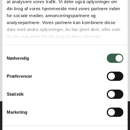
at analysere vores trafik. Vi deler også oplysninger om
den enkeltes behov.
din brug af vores hjemmeside med vores partnere inden
Opsporing af ernæringsrisiko i almen praksis
Vegetarkost kan være et acceptabelt tilbud til personer med
for sociale medier, annonceringspartnere og
analysepartnere. Vores partnere kan kombinere disse
en anden kulturbaggrund.
Kostformer
data med andre oplysninger, du har givet dem, eller som
Valg af kost til personer fra andre kulturer inddeles i:
de har indsamlet fra din brug af deres tjenester.
Kostformer
Pakistansk Normalkost
Samtykkevalg
Somalisk Normalkost
Normalkost
Nødvendig
Tyrkisk Normalkost
Normalkost
* Her begrænset til muslimer fra Pakistan, Somalia og
Præferencer
Tyrkiet.
Voksne
Er fagligt opdateret i 2018
Statistik
Voksne
Marketing
Gravide
Kontakt
kosthaandbogen@kost.dk
Ammende