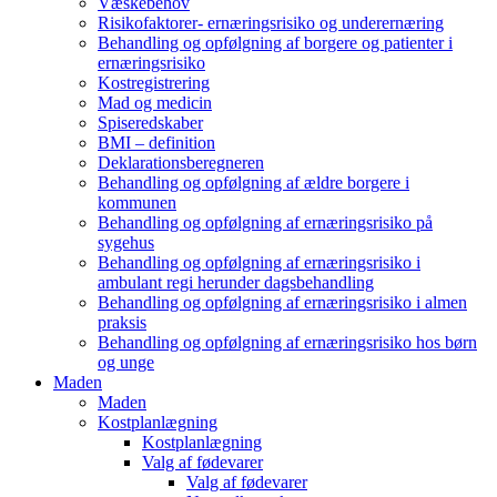
Væskebehov
Risikofaktorer- ernæringsrisiko og underernæring
Behandling og opfølgning af borgere og patienter i
ernæringsrisiko
Kostregistrering
Mad og medicin
Spiseredskaber
BMI – definition
Deklarationsberegneren
Behandling og opfølgning af ældre borgere i
kommunen
Behandling og opfølgning af ernæringsrisiko på
sygehus
Behandling og opfølgning af ernæringsrisiko i
ambulant regi herunder dagsbehandling
Behandling og opfølgning af ernæringsrisiko i almen
praksis
Behandling og opfølgning af ernæringsrisiko hos børn
og unge
Maden
Maden
Kostplanlægning
Kostplanlægning
Valg af fødevarer
Valg af fødevarer