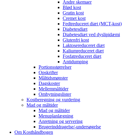
Andre skemaer
Blød kost
Gratin kost
Cremet kost
Fedtreduceret diæt (MCT-kost)
Diabetesdiæt
Diabetesdiæt ved dyslipidæmi
Glutenfri kost
Laktosereduceret diæt
Kaliumreduceret diæt
Fosfatreduceret diæt
Antidumping
Portionsstørrelser
Opskrifter
Måltidsmønster
Dagskoster
Mellemmåltider
Ombytningslister
Kostberegning og vurdering
Mad og måltider
Mad og måltider
Menuplanlægning
Anretning og servering
Brugerinddragelse/-undersøgelse
Om Kosthåndbogen