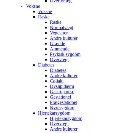
Overfor æg
Voksne
Voksne
Raske
Raske
Normalvægt
Vegetarer
Andre kulturer
Gravide
Ammende
Psykisk sygdom
Overvægt
Diabetes
Diabetes
Andre kulturer
Cøliaki
Dyslipidæmi
Gastroparese
Gestationel
Prægestationel
Nyresygdom
Hjertekarsygdom
Hjertekarsygdom
Overvægt
Andre kulturer