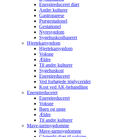
Energireduceret diæt
Andre kulturer
Gastroparese
Prægestationel
Gestationel
Nyresygdom
Sygehuskostbaseret
Hjertekarsygdom
Hjertekarsygdom
Voksne
Ældre
Til andre kulturer
Sygehuskost
Energireduceret
Ved forhøjede triglycerider
Kost ved AK-behandling
Energireduceret
Energireduceret
Voksne
Børn og unge
Ældre
Til andre kulturer
Mave-tarmsygdomme
Mave-tarmsygdomme
Glutenfri diæt til voksne