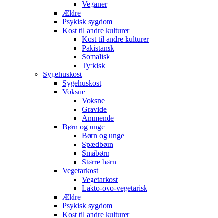
Veganer
Ældre
Psykisk sygdom
Kost til andre kulturer
Kost til andre kulturer
Pakistansk
Somalisk
Tyrkisk
Sygehuskost
Sygehuskost
Voksne
Voksne
Gravide
Ammende
Børn og unge
Børn og unge
Spædbørn
Småbørn
Større børn
Vegetarkost
Vegetarkost
Lakto-ovo-vegetarisk
Ældre
Psykisk sygdom
Kost til andre kulturer