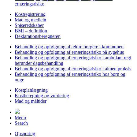
ernæringsrisiko
Kostregistrering
Mad og medicin
Spiseredskaber
BMI – definition
Deklarationsberegneren
Behandling og opfølgning af ældre borgere i kommunen
Behandling og opfølgning af ernæringsrisiko på sygehus
Behandling og opfølgning af ernæringsrisiko i ambulant regi
herunder dagsbehandling
Behandling og opfølgning af ernæringsrisiko i almen praksis
Behandling og opfølgning af ernæringsrisiko hos børn og
unge
Kostplanlægning
Kostberegning og vurdering
Mad og måltider
Menu
Search
Opsporing