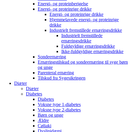
Energi- og proteinberigelse
Energi- og proteinrige drikke
Energi- og proteinrige drikke
Hjemmelavede energi- og proteinrige
drikke
Industrielt fremstillede ernæringsdrikke
Industrielt fremstillede
ernæringsdrikke
Fuldgyldige ernæringsdrikke
Ikke-fuldgyldige ernæringsdrikke
Sondeernæring
Ernæringstilskud og sondeernæring til syge børn
og unge
Parenteral ernæring
Tilskud fra Sygesikringen
Diæter
Diæter
Diabetes
Diabetes
Voksne type 1-diabetes
Voksne type 2-diabetes
Børn og unge
Ældre
Cøliaki
Dyslipidæmi