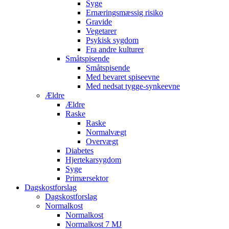
Syge
Ernæringsmæssig risiko
Gravide
Vegetarer
Psykisk sygdom
Fra andre kulturer
Småtspisende
Småtspisende
Med bevaret spiseevne
Med nedsat tygge-synkeevne
Ældre
Ældre
Raske
Raske
Normalvægt
Overvægt
Diabetes
Hjertekarsygdom
Syge
Primærsektor
Dagskostforslag
Dagskostforslag
Normalkost
Normalkost
Normalkost 7 MJ