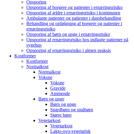
Opsporing
Opsporing af borgere og patienter i ernæringsrisiko
Opsporing af ældre i ernæringsrisiko i kommunen
Ambulante patienter og patienter i dagsbehandling
Behandling og opfølgning af borgere og patienter i
ernæringsrisiko
Opsporing af børn og unge i ernæringsrisiko
Opsporing af ernæringsrisiko hos indlagte patienter på
sygehus
Opsporing af ernæringsrisiko i almen praksis
Kostformer
Kostformer
Normalkost
Normalkost
Voksne
Voksne
Gravide
Ammende
Børn og unge
Børn og unge
Spædbørn og småbørn
Større børn
Vegetarkost
Vegetarkost
Lakto-ovo-vegetarisk