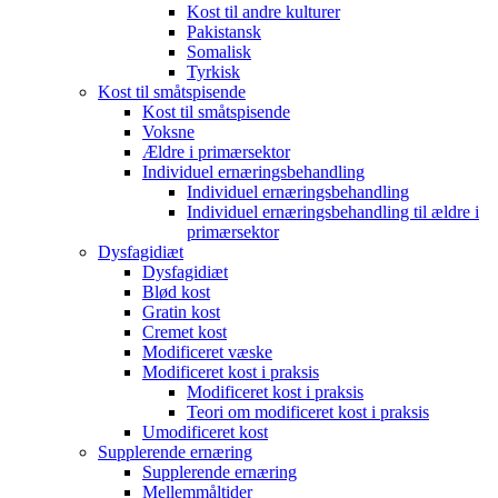
Kost til andre kulturer
Pakistansk
Somalisk
Tyrkisk
Kost til småtspisende
Kost til småtspisende
Voksne
Ældre i primærsektor
Individuel ernæringsbehandling
Individuel ernæringsbehandling
Individuel ernæringsbehandling til ældre i
primærsektor
Dysfagidiæt
Dysfagidiæt
Blød kost
Gratin kost
Cremet kost
Modificeret væske
Modificeret kost i praksis
Modificeret kost i praksis
Teori om modificeret kost i praksis
Umodificeret kost
Supplerende ernæring
Supplerende ernæring
Mellemmåltider