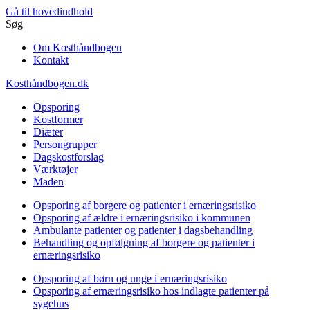
Gå til hovedindhold
Søg
Om Kosthåndbogen
Kontakt
Kosthåndbogen.dk
Opsporing
Kostformer
Diæter
Persongrupper
Dagskostforslag
Værktøjer
Maden
Opsporing af borgere og patienter i ernæringsrisiko
Opsporing af ældre i ernæringsrisiko i kommunen
Ambulante patienter og patienter i dagsbehandling
Behandling og opfølgning af borgere og patienter i
ernæringsrisiko
Opsporing af børn og unge i ernæringsrisiko
Opsporing af ernæringsrisiko hos indlagte patienter på
sygehus