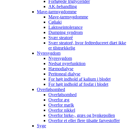
Forhøjede triglycerider
AK-behandling
Mave-tarmsygdomme
Mave-tarmsygdomme
Cøliaki
Laktoseintolerance
Dumping syndrom
Svær steatoré
Svær steatoré, hvor fedtreduceret diæt ikke
er tilstrækkelig
Nyresygdom
Nyresygdom
Nedsat nyrefunktion
Hæmodialyse
Peritoneal dialyse
For højt indhold af kalium i blodet
For højt indhold af fosfat i blodet
Overfølsomhed
Overfølsomhed
Overfor æg
Overfor mælk
Overfor nikkel
Overfor birke-, græs og bynkepollen
Overfor et eller flere tilsatte farvestoffer
Syge