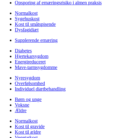
Opsporing af ernæringsrisiko i almen praksis
Normalkost
Sygehuskost
Kost til småtspisende
Dysfagidiæt
Supplerende ernæring
Diabetes
Hjertekarsygdom
Energireduceret
Mave-tarmsygdomme
Nyresygdom
Overfølsomhed
Individuel diætbehandling
Børn og unge
Voksne
Ældre
Normalkost
Kost til gravide
Kost til ældre
Vegetarkost