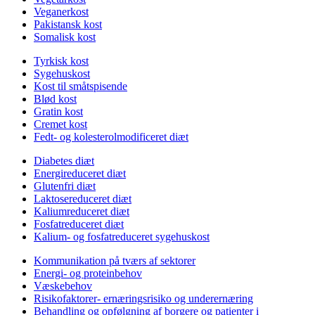
Veganerkost
Pakistansk kost
Somalisk kost
Tyrkisk kost
Sygehuskost
Kost til småtspisende
Blød kost
Gratin kost
Cremet kost
Fedt- og kolesterolmodificeret diæt
Diabetes diæt
Energireduceret diæt
Glutenfri diæt
Laktosereduceret diæt
Kaliumreduceret diæt
Fosfatreduceret diæt
Kalium- og fosfatreduceret sygehuskost
Kommunikation på tværs af sektorer
Energi- og proteinbehov
Væskebehov
Risikofaktorer- ernæringsrisiko og underernæring
Behandling og opfølgning af borgere og patienter i