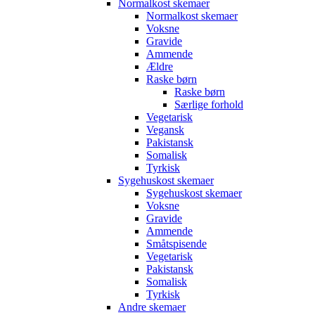
Normalkost skemaer
Normalkost skemaer
Voksne
Gravide
Ammende
Ældre
Raske børn
Raske børn
Særlige forhold
Vegetarisk
Vegansk
Pakistansk
Somalisk
Tyrkisk
Sygehuskost skemaer
Sygehuskost skemaer
Voksne
Gravide
Ammende
Småtspisende
Vegetarisk
Pakistansk
Somalisk
Tyrkisk
Andre skemaer