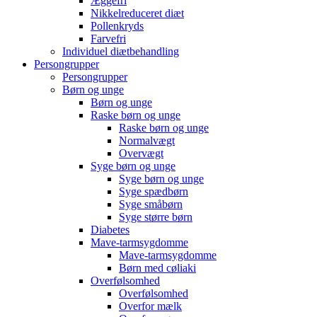
Æggefri
Nikkelreduceret diæt
Pollenkryds
Farvefri
Individuel diætbehandling
Persongrupper
Persongrupper
Børn og unge
Børn og unge
Raske børn og unge
Raske børn og unge
Normalvægt
Overvægt
Syge børn og unge
Syge børn og unge
Syge spædbørn
Syge småbørn
Syge større børn
Diabetes
Mave-tarmsygdomme
Mave-tarmsygdomme
Børn med cøliaki
Overfølsomhed
Overfølsomhed
Overfor mælk