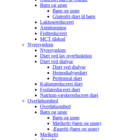
Børn og unge
Børn og unge
Glutenfri diæt til børn
Laktosereduceret
Antidumping
Fedtreduceret
MCT tilskud
Nyresygdom
Nyresygdom
Diæt ved lav nyrefunktion
Diæt ved dialyse
Diæt ved dialyse
Hemodialysediæt
Peritoneal diæt
Kaliumreduceret diæt
Fosfatreduceret diæt
Natrium-væskereduceret diæt
Overfølsomhed
Overfølsomhed
Børn og unge
Børn og unge
Mælkefri (børn og unge)
Æggefri (børn og unge)
Mælkefri