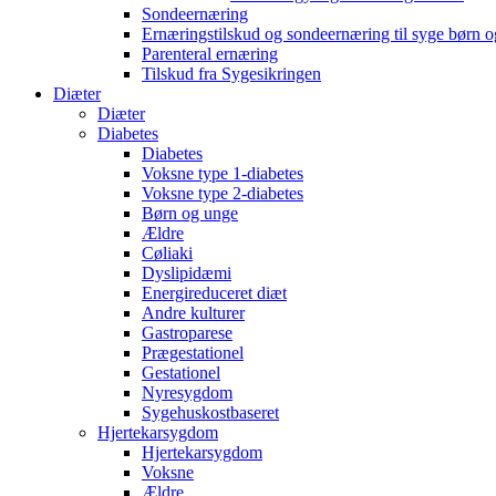
Sondeernæring
Ernæringstilskud og sondeernæring til syge børn 
Parenteral ernæring
Tilskud fra Sygesikringen
Diæter
Diæter
Diabetes
Diabetes
Voksne type 1-diabetes
Voksne type 2-diabetes
Børn og unge
Ældre
Cøliaki
Dyslipidæmi
Energireduceret diæt
Andre kulturer
Gastroparese
Prægestationel
Gestationel
Nyresygdom
Sygehuskostbaseret
Hjertekarsygdom
Hjertekarsygdom
Voksne
Ældre