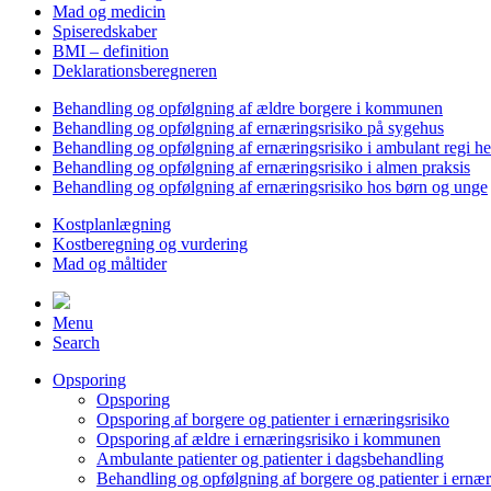
Mad og medicin
Spiseredskaber
BMI – definition
Deklarationsberegneren
Behandling og opfølgning af ældre borgere i kommunen
Behandling og opfølgning af ernæringsrisiko på sygehus
Behandling og opfølgning af ernæringsrisiko i ambulant regi h
Behandling og opfølgning af ernæringsrisiko i almen praksis
Behandling og opfølgning af ernæringsrisiko hos børn og unge
Kostplanlægning
Kostberegning og vurdering
Mad og måltider
Menu
Search
Opsporing
Opsporing
Opsporing af borgere og patienter i ernæringsrisiko
Opsporing af ældre i ernæringsrisiko i kommunen
Ambulante patienter og patienter i dagsbehandling
Behandling og opfølgning af borgere og patienter i ernær