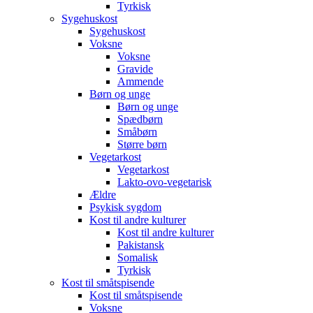
Tyrkisk
Sygehuskost
Sygehuskost
Voksne
Voksne
Gravide
Ammende
Børn og unge
Børn og unge
Spædbørn
Småbørn
Større børn
Vegetarkost
Vegetarkost
Lakto-ovo-vegetarisk
Ældre
Psykisk sygdom
Kost til andre kulturer
Kost til andre kulturer
Pakistansk
Somalisk
Tyrkisk
Kost til småtspisende
Kost til småtspisende
Voksne