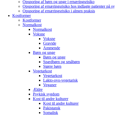
Opsporing af børn og unge i ernæringsrisiko
Opsporing af ernæringsrisiko hos indlagte patienter på s
Opsporing af ernæringsrisiko i almen praksis
Kostformer
Kostformer
Normalkost
Normalkost
Voksne
Voksne
Gravide
Ammende
Børn og unge
Børn og unge
Spædbørn og småbørn
Større børn
Vegetarkost
Vegetarkost
Lakto-ovo-vegetarisk
Veganer
Ældre
Psykisk sygdom
Kost til andre kulturer
Kost til andre kulturer
Pakistansk
Somalisk