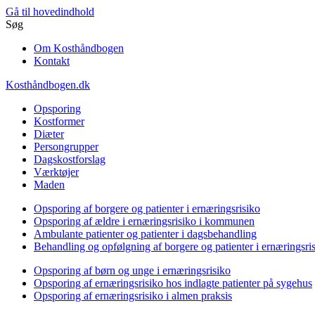
Gå til hovedindhold
Søg
Om Kosthåndbogen
Kontakt
Kosthåndbogen.dk
Opsporing
Kostformer
Diæter
Persongrupper
Dagskostforslag
Værktøjer
Maden
Opsporing af borgere og patienter i ernæringsrisiko
Opsporing af ældre i ernæringsrisiko i kommunen
Ambulante patienter og patienter i dagsbehandling
Behandling og opfølgning af borgere og patienter i ernæringsri
Opsporing af børn og unge i ernæringsrisiko
Opsporing af ernæringsrisiko hos indlagte patienter på sygehus
Opsporing af ernæringsrisiko i almen praksis