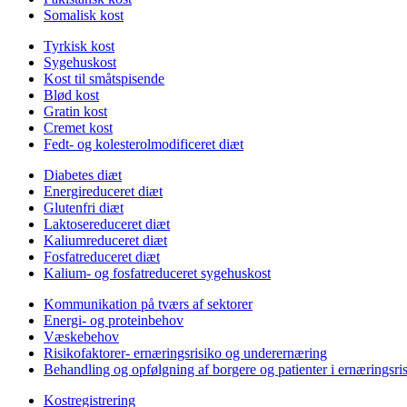
Somalisk kost
Tyrkisk kost
Sygehuskost
Kost til småtspisende
Blød kost
Gratin kost
Cremet kost
Fedt- og kolesterolmodificeret diæt
Diabetes diæt
Energireduceret diæt
Glutenfri diæt
Laktosereduceret diæt
Kaliumreduceret diæt
Fosfatreduceret diæt
Kalium- og fosfatreduceret sygehuskost
Kommunikation på tværs af sektorer
Energi- og proteinbehov
Væskebehov
Risikofaktorer- ernæringsrisiko og underernæring
Behandling og opfølgning af borgere og patienter i ernæringsri
Kostregistrering