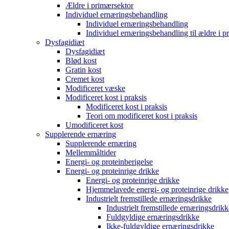
Ældre i primærsektor
Individuel ernæringsbehandling
Individuel ernæringsbehandling
Individuel ernæringsbehandling til ældre i p
Dysfagidiæt
Dysfagidiæt
Blød kost
Gratin kost
Cremet kost
Modificeret væske
Modificeret kost i praksis
Modificeret kost i praksis
Teori om modificeret kost i praksis
Umodificeret kost
Supplerende ernæring
Supplerende ernæring
Mellemmåltider
Energi- og proteinberigelse
Energi- og proteinrige drikke
Energi- og proteinrige drikke
Hjemmelavede energi- og proteinrige drikke
Industrielt fremstillede ernæringsdrikke
Industrielt fremstillede ernæringsdrikk
Fuldgyldige ernæringsdrikke
Ikke-fuldgyldige ernæringsdrikke