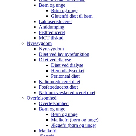
Børn og unge
Børn og unge
Glutenfri diæt til børn
Laktosereduceret
Antidumping
Fedtreduceret
MCT tilskud
Nyresygdom
Nyresygdom
Diæt ved lav nyrefunktion
Diæt ved dialyse
Diæt ved dialyse
Hemodialysediæt
Peritoneal diæt
Kaliumreduceret diæt
Fosfatreduceret diæt
Natrium-væskereduceret diæt
Overfølsomhed
Overfølsomhed
Børn og unge
Børn og unge
Mælkefri (børn og unge)
Æggefri (børn og unge)
Mælkefri