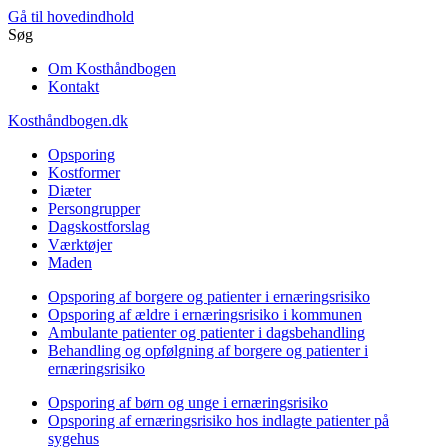
Gå til hovedindhold
Søg
Om Kosthåndbogen
Kontakt
Kosthåndbogen.dk
Opsporing
Kostformer
Diæter
Persongrupper
Dagskostforslag
Værktøjer
Maden
Opsporing af borgere og patienter i ernæringsrisiko
Opsporing af ældre i ernæringsrisiko i kommunen
Ambulante patienter og patienter i dagsbehandling
Behandling og opfølgning af borgere og patienter i
ernæringsrisiko
Opsporing af børn og unge i ernæringsrisiko
Opsporing af ernæringsrisiko hos indlagte patienter på
sygehus