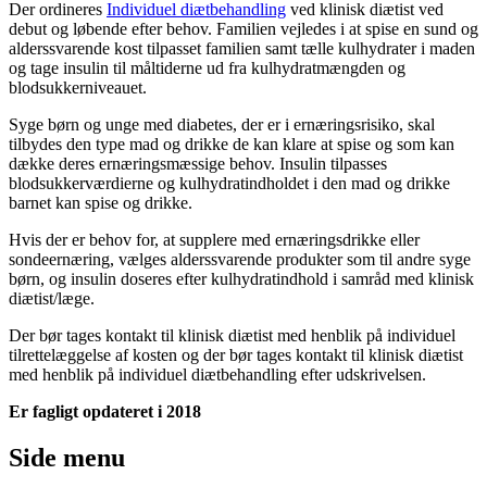
Der ordineres
Individuel diætbehandling
ved klinisk diætist ved
debut og løbende efter behov. Familien vejledes i at spise en sund og
alderssvarende kost tilpasset familien samt tælle kulhydrater i maden
og tage insulin til måltiderne ud fra kulhydratmængden og
blodsukkerniveauet.
Syge børn og unge med diabetes, der er i ernæringsrisiko, skal
tilbydes den type mad og drikke de kan klare at spise og som kan
dække deres ernæringsmæssige behov. Insulin tilpasses
blodsukkerværdierne og kulhydratindholdet i den mad og drikke
barnet kan spise og drikke.
Hvis der er behov for, at supplere med ernæringsdrikke eller
sondeernæring, vælges alderssvarende produkter som til andre syge
børn, og insulin doseres efter kulhydratindhold i samråd med klinisk
diætist/læge.
Der bør tages kontakt til klinisk diætist med henblik på individuel
tilrettelæggelse af kosten og der bør tages kontakt til klinisk diætist
med henblik på individuel diætbehandling efter udskrivelsen.
Er fagligt opdateret i 2018
Side menu