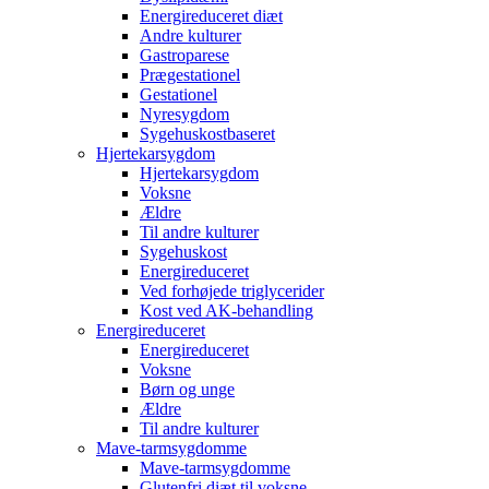
Energireduceret diæt
Andre kulturer
Gastroparese
Prægestationel
Gestationel
Nyresygdom
Sygehuskostbaseret
Hjertekarsygdom
Hjertekarsygdom
Voksne
Ældre
Til andre kulturer
Sygehuskost
Energireduceret
Ved forhøjede triglycerider
Kost ved AK-behandling
Energireduceret
Energireduceret
Voksne
Børn og unge
Ældre
Til andre kulturer
Mave-tarmsygdomme
Mave-tarmsygdomme
Glutenfri diæt til voksne