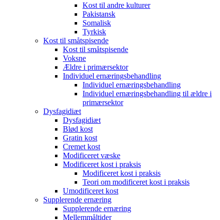
Kost til andre kulturer
Pakistansk
Somalisk
Tyrkisk
Kost til småtspisende
Kost til småtspisende
Voksne
Ældre i primærsektor
Individuel ernæringsbehandling
Individuel ernæringsbehandling
Individuel ernæringsbehandling til ældre i
primærsektor
Dysfagidiæt
Dysfagidiæt
Blød kost
Gratin kost
Cremet kost
Modificeret væske
Modificeret kost i praksis
Modificeret kost i praksis
Teori om modificeret kost i praksis
Umodificeret kost
Supplerende ernæring
Supplerende ernæring
Mellemmåltider