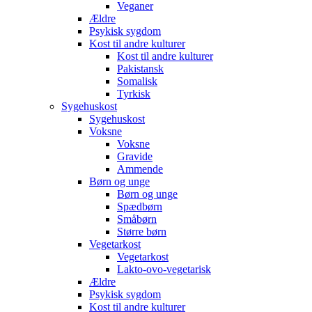
Veganer
Ældre
Psykisk sygdom
Kost til andre kulturer
Kost til andre kulturer
Pakistansk
Somalisk
Tyrkisk
Sygehuskost
Sygehuskost
Voksne
Voksne
Gravide
Ammende
Børn og unge
Børn og unge
Spædbørn
Småbørn
Større børn
Vegetarkost
Vegetarkost
Lakto-ovo-vegetarisk
Ældre
Psykisk sygdom
Kost til andre kulturer