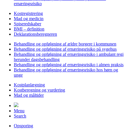
ernæringsrisiko
Kostregistrering
Mad og medicin
Spiseredskaber
BMI – definition
Deklarationsberegneren
Behandling og opfølgning af ældre borgere i kommunen
Behandling og opfølgning af ernæringsrisiko på sygehus
Behandling og opfølgning af ernæringsrisiko i ambulant regi
herunder dagsbehandling
Behandling og opfølgning af ernæringsrisiko i almen praksis
Behandling og opfølgning af ernæringsrisiko hos børn og
unge
Kostplanlægning
Kostberegning og vurdering
Mad og måltider
Menu
Search
Opsporing