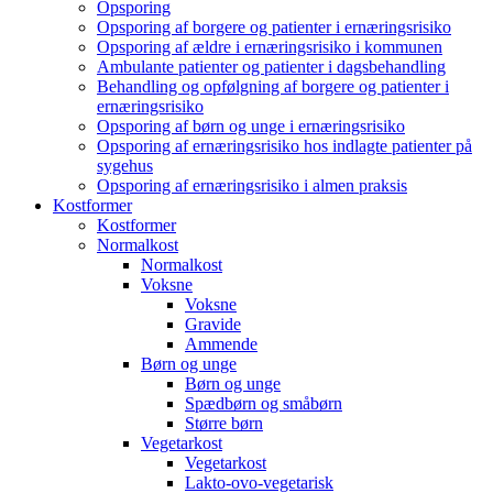
Opsporing
Opsporing af borgere og patienter i ernæringsrisiko
Opsporing af ældre i ernæringsrisiko i kommunen
Ambulante patienter og patienter i dagsbehandling
Behandling og opfølgning af borgere og patienter i
ernæringsrisiko
Opsporing af børn og unge i ernæringsrisiko
Opsporing af ernæringsrisiko hos indlagte patienter på
sygehus
Opsporing af ernæringsrisiko i almen praksis
Kostformer
Kostformer
Normalkost
Normalkost
Voksne
Voksne
Gravide
Ammende
Børn og unge
Børn og unge
Spædbørn og småbørn
Større børn
Vegetarkost
Vegetarkost
Lakto-ovo-vegetarisk