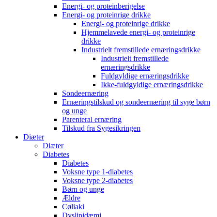
Energi- og proteinberigelse
Energi- og proteinrige drikke
Energi- og proteinrige drikke
Hjemmelavede energi- og proteinrige
drikke
Industrielt fremstillede ernæringsdrikke
Industrielt fremstillede
ernæringsdrikke
Fuldgyldige ernæringsdrikke
Ikke-fuldgyldige ernæringsdrikke
Sondeernæring
Ernæringstilskud og sondeernæring til syge børn
og unge
Parenteral ernæring
Tilskud fra Sygesikringen
Diæter
Diæter
Diabetes
Diabetes
Voksne type 1-diabetes
Voksne type 2-diabetes
Børn og unge
Ældre
Cøliaki
Dyslipidæmi