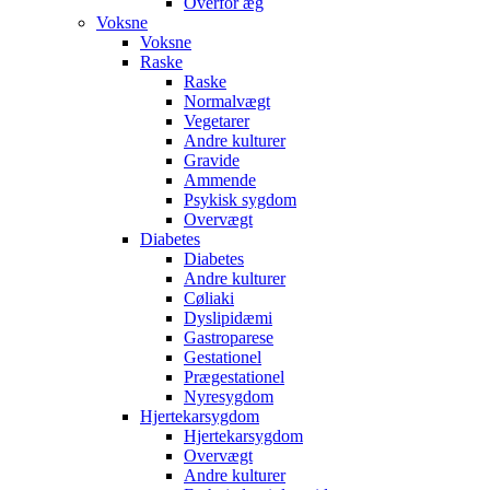
Overfor æg
Voksne
Voksne
Raske
Raske
Normalvægt
Vegetarer
Andre kulturer
Gravide
Ammende
Psykisk sygdom
Overvægt
Diabetes
Diabetes
Andre kulturer
Cøliaki
Dyslipidæmi
Gastroparese
Gestationel
Prægestationel
Nyresygdom
Hjertekarsygdom
Hjertekarsygdom
Overvægt
Andre kulturer