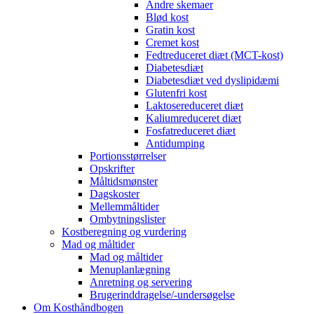
Andre skemaer
Blød kost
Gratin kost
Cremet kost
Fedtreduceret diæt (MCT-kost)
Diabetesdiæt
Diabetesdiæt ved dyslipidæmi
Glutenfri kost
Laktosereduceret diæt
Kaliumreduceret diæt
Fosfatreduceret diæt
Antidumping
Portionsstørrelser
Opskrifter
Måltidsmønster
Dagskoster
Mellemmåltider
Ombytningslister
Kostberegning og vurdering
Mad og måltider
Mad og måltider
Menuplanlægning
Anretning og servering
Brugerinddragelse/-undersøgelse
Om Kosthåndbogen