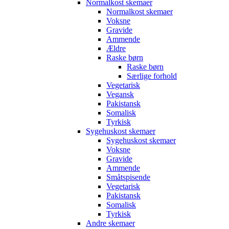
Normalkost skemaer
Normalkost skemaer
Voksne
Gravide
Ammende
Ældre
Raske børn
Raske børn
Særlige forhold
Vegetarisk
Vegansk
Pakistansk
Somalisk
Tyrkisk
Sygehuskost skemaer
Sygehuskost skemaer
Voksne
Gravide
Ammende
Småtspisende
Vegetarisk
Pakistansk
Somalisk
Tyrkisk
Andre skemaer