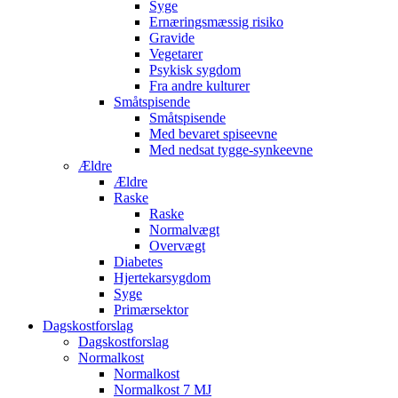
Syge
Ernæringsmæssig risiko
Gravide
Vegetarer
Psykisk sygdom
Fra andre kulturer
Småtspisende
Småtspisende
Med bevaret spiseevne
Med nedsat tygge-synkeevne
Ældre
Ældre
Raske
Raske
Normalvægt
Overvægt
Diabetes
Hjertekarsygdom
Syge
Primærsektor
Dagskostforslag
Dagskostforslag
Normalkost
Normalkost
Normalkost 7 MJ