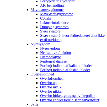
Forhøjede triglycerider
AK-behandling
Mave-tarmsygdomme
Mave-tarmsygdomme
Cøliaki
Laktoseintolerance
Dumping syndrom
Svær steatoré
Svær steatoré, hvor fedtreduceret diæt ikke
er tilstrækkelig
Nyresygdom
Nyresygdom
Nedsat nyrefunktion
Hæmodialyse
Peritoneal dialyse
For højt indhold af kalium i blodet
For højt indhold af fosfat i blodet
Overfølsomhed
Overfølsomhed
Overfor æg
Overfor mælk
Overfor nikkel
Overfor birke-, græs og bynkepollen
Overfor et eller flere tilsatte farvestoffer
Syge