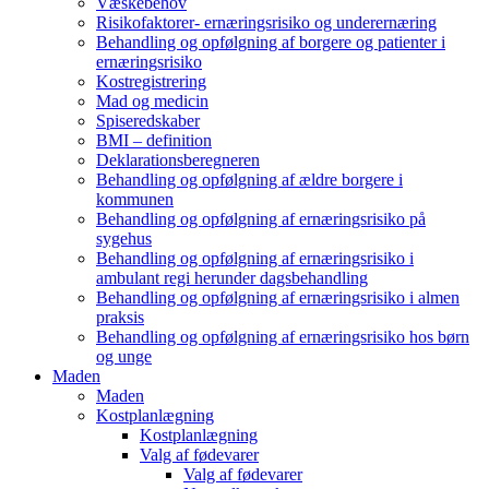
Væskebehov
Risikofaktorer- ernæringsrisiko og underernæring
Behandling og opfølgning af borgere og patienter i
ernæringsrisiko
Kostregistrering
Mad og medicin
Spiseredskaber
BMI – definition
Deklarationsberegneren
Behandling og opfølgning af ældre borgere i
kommunen
Behandling og opfølgning af ernæringsrisiko på
sygehus
Behandling og opfølgning af ernæringsrisiko i
ambulant regi herunder dagsbehandling
Behandling og opfølgning af ernæringsrisiko i almen
praksis
Behandling og opfølgning af ernæringsrisiko hos børn
og unge
Maden
Maden
Kostplanlægning
Kostplanlægning
Valg af fødevarer
Valg af fødevarer