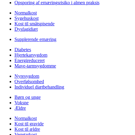
Opsporing af ernæringsrisiko i almen praksis
Normalkost
Sygehuskost
Kost til småtspisende
Dysfagidiæt
Supplerende ernæring
Diabetes
Hjertekarsygdom
Energireduceret
Mave-tarmsygdomme
Nyresygdom
Overfølsomhed
Individuel diætbehandling
Børn og unge
Voksne
Ældre
Normalkost
Kost til gravide
Kost til ældre
Vegetarkost