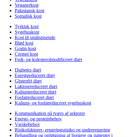
Veganerkost
Pakistansk kost
Somalisk kost
Tyrkisk kost
Sygehuskost
Kost til småtspisende
Blød kost
Gratin kost
Cremet kost
Fedt- og kolesterolmodificeret diæt
Diabetes diæt
Energireduceret diæt
Glutenfri diæt
Laktosereduceret diæt
Kaliumreduceret diæt
Fosfatreduceret diæt
Kalium- og fosfatreduceret sygehuskost
Kommunikation på tværs af sektorer
Energi- og proteinbehov
Væskebehov
Risikofaktorer- ernæringsrisiko og underernæring
Behandling og opfølgning af borgere og patienter i