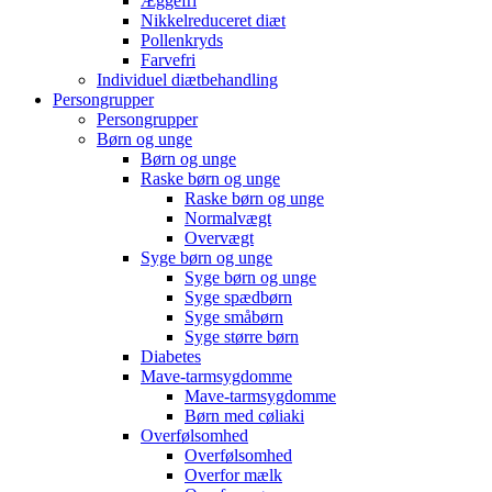
Æggefri
Nikkelreduceret diæt
Pollenkryds
Farvefri
Individuel diætbehandling
Persongrupper
Persongrupper
Børn og unge
Børn og unge
Raske børn og unge
Raske børn og unge
Normalvægt
Overvægt
Syge børn og unge
Syge børn og unge
Syge spædbørn
Syge småbørn
Syge større børn
Diabetes
Mave-tarmsygdomme
Mave-tarmsygdomme
Børn med cøliaki
Overfølsomhed
Overfølsomhed
Overfor mælk