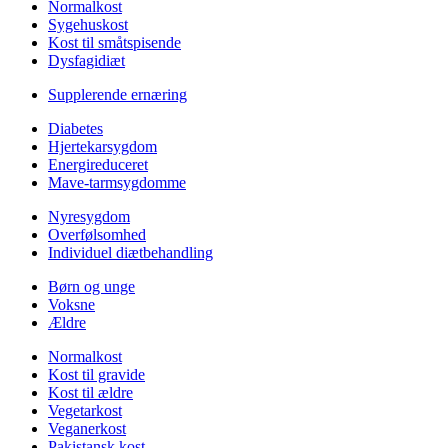
Normalkost
Sygehuskost
Kost til småtspisende
Dysfagidiæt
Supplerende ernæring
Diabetes
Hjertekarsygdom
Energireduceret
Mave-tarmsygdomme
Nyresygdom
Overfølsomhed
Individuel diætbehandling
Børn og unge
Voksne
Ældre
Normalkost
Kost til gravide
Kost til ældre
Vegetarkost
Veganerkost
Pakistansk kost