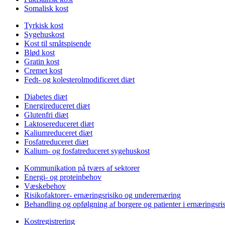
Somalisk kost
Tyrkisk kost
Sygehuskost
Kost til småtspisende
Blød kost
Gratin kost
Cremet kost
Fedt- og kolesterolmodificeret diæt
Diabetes diæt
Energireduceret diæt
Glutenfri diæt
Laktosereduceret diæt
Kaliumreduceret diæt
Fosfatreduceret diæt
Kalium- og fosfatreduceret sygehuskost
Kommunikation på tværs af sektorer
Energi- og proteinbehov
Væskebehov
Risikofaktorer- ernæringsrisiko og underernæring
Behandling og opfølgning af borgere og patienter i ernæringsri
Kostregistrering