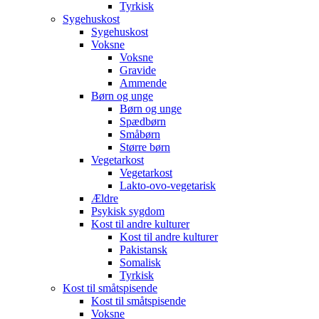
Tyrkisk
Sygehuskost
Sygehuskost
Voksne
Voksne
Gravide
Ammende
Børn og unge
Børn og unge
Spædbørn
Småbørn
Større børn
Vegetarkost
Vegetarkost
Lakto-ovo-vegetarisk
Ældre
Psykisk sygdom
Kost til andre kulturer
Kost til andre kulturer
Pakistansk
Somalisk
Tyrkisk
Kost til småtspisende
Kost til småtspisende
Voksne