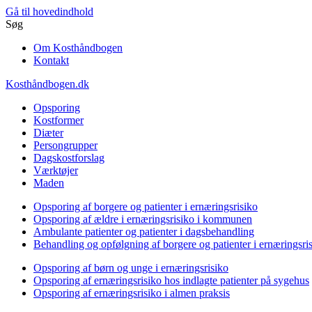
Gå til hovedindhold
Søg
Om Kosthåndbogen
Kontakt
Kosthåndbogen.dk
Opsporing
Kostformer
Diæter
Persongrupper
Dagskostforslag
Værktøjer
Maden
Opsporing af borgere og patienter i ernæringsrisiko
Opsporing af ældre i ernæringsrisiko i kommunen
Ambulante patienter og patienter i dagsbehandling
Behandling og opfølgning af borgere og patienter i ernæringsri
Opsporing af børn og unge i ernæringsrisiko
Opsporing af ernæringsrisiko hos indlagte patienter på sygehus
Opsporing af ernæringsrisiko i almen praksis