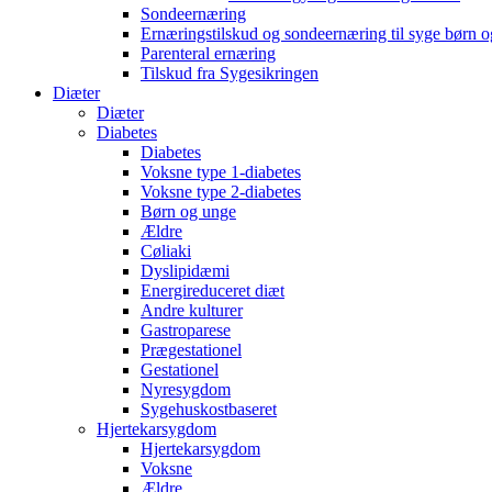
Sondeernæring
Ernæringstilskud og sondeernæring til syge børn 
Parenteral ernæring
Tilskud fra Sygesikringen
Diæter
Diæter
Diabetes
Diabetes
Voksne type 1-diabetes
Voksne type 2-diabetes
Børn og unge
Ældre
Cøliaki
Dyslipidæmi
Energireduceret diæt
Andre kulturer
Gastroparese
Prægestationel
Gestationel
Nyresygdom
Sygehuskostbaseret
Hjertekarsygdom
Hjertekarsygdom
Voksne
Ældre