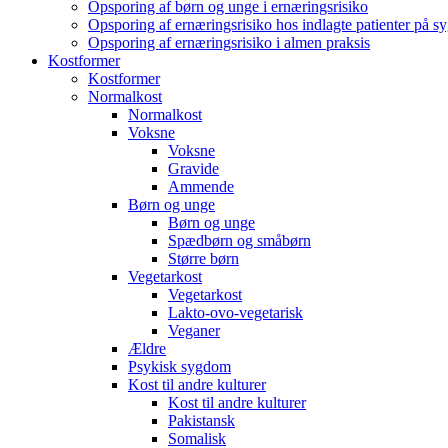
Opsporing af børn og unge i ernæringsrisiko
Opsporing af ernæringsrisiko hos indlagte patienter på s
Opsporing af ernæringsrisiko i almen praksis
Kostformer
Kostformer
Normalkost
Normalkost
Voksne
Voksne
Gravide
Ammende
Børn og unge
Børn og unge
Spædbørn og småbørn
Større børn
Vegetarkost
Vegetarkost
Lakto-ovo-vegetarisk
Veganer
Ældre
Psykisk sygdom
Kost til andre kulturer
Kost til andre kulturer
Pakistansk
Somalisk