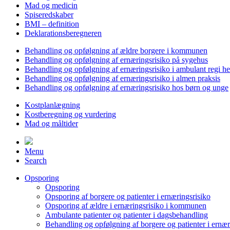
Mad og medicin
Spiseredskaber
BMI – definition
Deklarationsberegneren
Behandling og opfølgning af ældre borgere i kommunen
Behandling og opfølgning af ernæringsrisiko på sygehus
Behandling og opfølgning af ernæringsrisiko i ambulant regi h
Behandling og opfølgning af ernæringsrisiko i almen praksis
Behandling og opfølgning af ernæringsrisiko hos børn og unge
Kostplanlægning
Kostberegning og vurdering
Mad og måltider
Menu
Search
Opsporing
Opsporing
Opsporing af borgere og patienter i ernæringsrisiko
Opsporing af ældre i ernæringsrisiko i kommunen
Ambulante patienter og patienter i dagsbehandling
Behandling og opfølgning af borgere og patienter i ernær