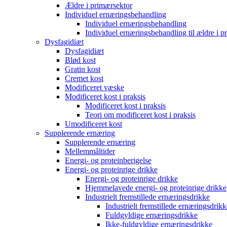
Ældre i primærsektor
Individuel ernæringsbehandling
Individuel ernæringsbehandling
Individuel ernæringsbehandling til ældre i p
Dysfagidiæt
Dysfagidiæt
Blød kost
Gratin kost
Cremet kost
Modificeret væske
Modificeret kost i praksis
Modificeret kost i praksis
Teori om modificeret kost i praksis
Umodificeret kost
Supplerende ernæring
Supplerende ernæring
Mellemmåltider
Energi- og proteinberigelse
Energi- og proteinrige drikke
Energi- og proteinrige drikke
Hjemmelavede energi- og proteinrige drikke
Industrielt fremstillede ernæringsdrikke
Industrielt fremstillede ernæringsdrikk
Fuldgyldige ernæringsdrikke
Ikke-fuldgyldige ernæringsdrikke