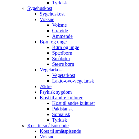
Tyrkisk
Sygehuskost
Sygehuskost
Voksne
Voksne
Gravide
Ammende
Børn og unge
Børn og unge
Spædbørn
Småbørn
Større børn
Vegetarkost
Vegetarkost
Lakto-ovo-vegetarisk
Ældre
Psykisk sygdom
Kost til andre kulturer
Kost til andre kulturer
Pakistansk
Somalisk
Tyrkisk
Kost til småtspisende
Kost til småtspisende
Voksne