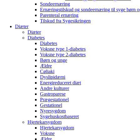
Sondeernæring
Ernæringstilskud og sondeernæring til syge børn 
Parenteral ernæring
Tilskud fra Sygesikringen
Diæter
Diæter
Diabetes
Diabetes
Voksne type 1-diabetes
Voksne type 2-diabetes
Børn og unge
Ældre
Cøliaki
Dyslipidæmi
Energireduceret diæt
Andre kulturer
Gastroparese
Prægestationel
Gestationel
Nyresygdom
Sygehuskostbaseret
Hjertekarsygdom
Hjertekarsygdom
Voksne
Ældre