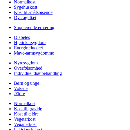
Normalkost
Sygehuskost
Kost til småtspisende
Dysfagidiæt
Supplerende ernæring
Diabetes
Hjertekarsygdom
Energireduceret
Mave-tarmsygdomme
Nyresygdom
Overfølsomhed
Individuel diætbehandling
Børn og unge
Voksne
Ældre
Normalkost
Kost til gravide
Kost til ældre
Vegetarkost
Veganerkost
Pakistansk kost