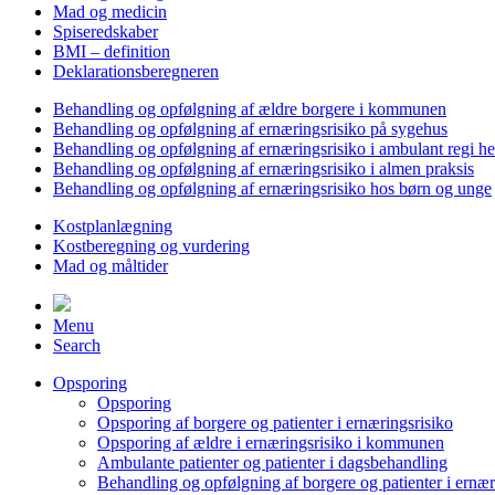
Mad og medicin
Spiseredskaber
BMI – definition
Deklarationsberegneren
Behandling og opfølgning af ældre borgere i kommunen
Behandling og opfølgning af ernæringsrisiko på sygehus
Behandling og opfølgning af ernæringsrisiko i ambulant regi h
Behandling og opfølgning af ernæringsrisiko i almen praksis
Behandling og opfølgning af ernæringsrisiko hos børn og unge
Kostplanlægning
Kostberegning og vurdering
Mad og måltider
Menu
Search
Opsporing
Opsporing
Opsporing af borgere og patienter i ernæringsrisiko
Opsporing af ældre i ernæringsrisiko i kommunen
Ambulante patienter og patienter i dagsbehandling
Behandling og opfølgning af borgere og patienter i ernær