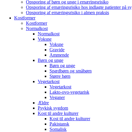
Opsporing af børn og unge i ernæringsrisiko
Opsporing af ernæringsrisiko hos indlagte patienter på s
Opsporing af ernæringsrisiko i almen praksis
Kostformer
Kostformer
Normalkost
Normalkost
Voksne
Voksne
Gravide
Ammende
Børn og unge
Børn og unge
Spædbørn og småbørn
Større børn
Vegetarkost
Vegetarkost
Lakto-ovo-vegetarisk
Veganer
Ældre
Psykisk sygdom
Kost til andre kulturer
Kost til andre kulturer
Pakistansk
Somalisk