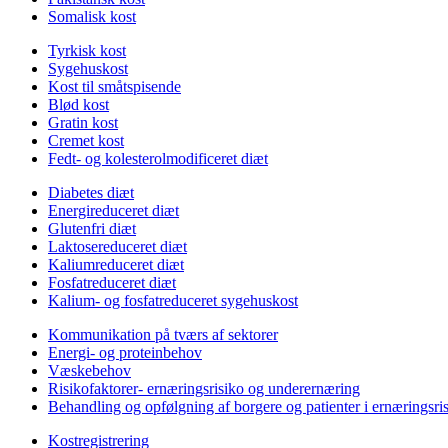
Somalisk kost
Tyrkisk kost
Sygehuskost
Kost til småtspisende
Blød kost
Gratin kost
Cremet kost
Fedt- og kolesterolmodificeret diæt
Diabetes diæt
Energireduceret diæt
Glutenfri diæt
Laktosereduceret diæt
Kaliumreduceret diæt
Fosfatreduceret diæt
Kalium- og fosfatreduceret sygehuskost
Kommunikation på tværs af sektorer
Energi- og proteinbehov
Væskebehov
Risikofaktorer- ernæringsrisiko og underernæring
Behandling og opfølgning af borgere og patienter i ernæringsri
Kostregistrering