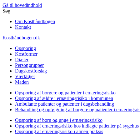
Gå til hovedindhold
Søg
Om Kosthåndbogen
Kontakt
Kosthåndbogen.dk
Opsporing
Kostformer
Diæter
Persongrupper
Dagskostforslag
Værktøjer
Maden
Opsporing af borgere og patienter i ernæringsrisiko
Opsporing af ældre i ernæringsrisiko i kommunen
Ambulante patienter og patienter i dagsbehandling
Behandling og opfølgning af borgere og patienter i ernæringsri
Opsporing af børn og unge i ernæringsrisiko
Opsporing af ernæringsrisiko hos indlagte patienter på sygehus
Opsporing af ernæringsrisiko i almen praksis