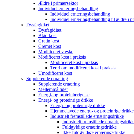
Ældre i primærsektor
Individuel ernæringsbehandling
Individuel ernæringsbehandling
Individuel ernæringsbehandling til ældre i p
Dysfagidiæt
Dysfagidiæt
Blød kost
Gratin kost
Cremet kost
Modificeret væske
Modificeret kost i praksis
Modificeret kost i praksis
Teori om modificeret kost i praksis
Umodificeret kost
Supplerende ernæring
Supplerende ernæring
Mellemmåltider
Energi- og proteinberigelse
Energi- og proteinrige drikke
Energi- og proteinrige drikke
Hjemmelavede energi- og proteinrige drikke
Industrielt fremstillede ernæringsdrikke
Industrielt fremstillede ernæringsdrikk
Fuldgyldige ernæringsdrikke
Ikke-fuldgyldige ernæringsdrikke