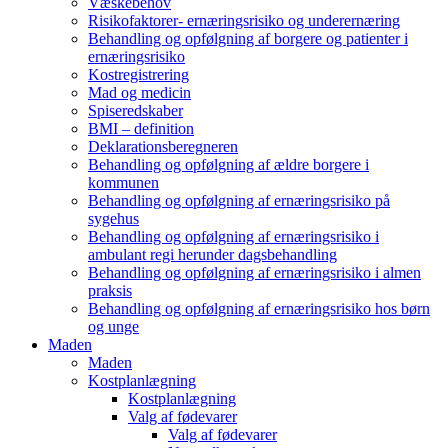
Væskebehov
Risikofaktorer- ernæringsrisiko og underernæring
Behandling og opfølgning af borgere og patienter i
ernæringsrisiko
Kostregistrering
Mad og medicin
Spiseredskaber
BMI – definition
Deklarationsberegneren
Behandling og opfølgning af ældre borgere i
kommunen
Behandling og opfølgning af ernæringsrisiko på
sygehus
Behandling og opfølgning af ernæringsrisiko i
ambulant regi herunder dagsbehandling
Behandling og opfølgning af ernæringsrisiko i almen
praksis
Behandling og opfølgning af ernæringsrisiko hos børn
og unge
Maden
Maden
Kostplanlægning
Kostplanlægning
Valg af fødevarer
Valg af fødevarer