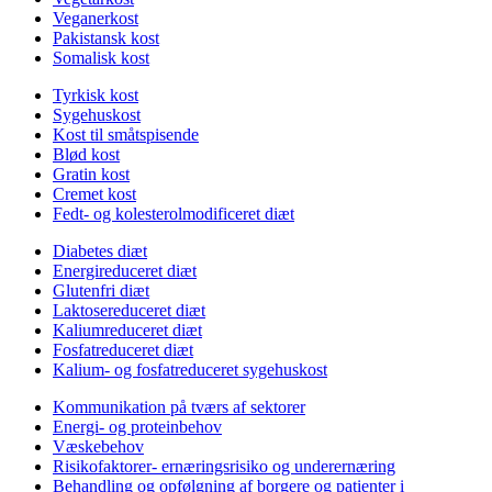
Veganerkost
Pakistansk kost
Somalisk kost
Tyrkisk kost
Sygehuskost
Kost til småtspisende
Blød kost
Gratin kost
Cremet kost
Fedt- og kolesterolmodificeret diæt
Diabetes diæt
Energireduceret diæt
Glutenfri diæt
Laktosereduceret diæt
Kaliumreduceret diæt
Fosfatreduceret diæt
Kalium- og fosfatreduceret sygehuskost
Kommunikation på tværs af sektorer
Energi- og proteinbehov
Væskebehov
Risikofaktorer- ernæringsrisiko og underernæring
Behandling og opfølgning af borgere og patienter i