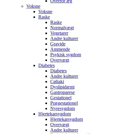
Overfor æg
Voksne
Voksne
Raske
Raske
Normalvægt
Vegetarer
Andre kulturer
Gravide
Ammende
Psykisk sygdom
Overvægt
Diabetes
Diabetes
Andre kulturer
Cøliaki
Dyslipidæmi
Gastroparese
Gestationel
Prægestationel
Nyresygdom
Hjertekarsygdom
Hjertekarsygdom
Overvægt
Andre kulturer