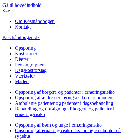
Gå til hovedindhold
Søg
Om Kosthåndbogen
Kontakt
Kosthåndbogen.dk
Opsporing
Kostformer
Diæter
Persongrupper
Dagskostforslag
Værktøjer
Maden
Opsporing af borgere og patienter i ernæringsrisiko
Opsporing af ældre i ernæringsrisiko i kommunen
Ambulante patienter og patienter i dagsbehandling
Behandling og opfølgning af borgere og patienter i
ernæringsrisiko
Opsporing af børn og unge i ernæringsrisiko
Opsporing af ernæringsrisiko hos indlagte patienter på
sygehus