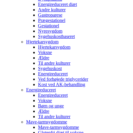
Energireduceret diæt
Andre kulturer
Gastroparese
Prægestationel
Gestationel
Nyresygdom
Sygehuskostbaseret
Hjertekarsygdom
Hjertekarsygdom
Voksne
Ældre
Til andre kulturer
Sygehuskost
Energireduceret
Ved forhøjede triglycerider
Kost ved AK-behandling
Energireduceret
Energireduceret
Voksne
Børn og unge
Ældre
Til andre kulturer
Mave-tarmsygdomme
Mave-tarmsygdomme
Glutenfri diæt til voksne