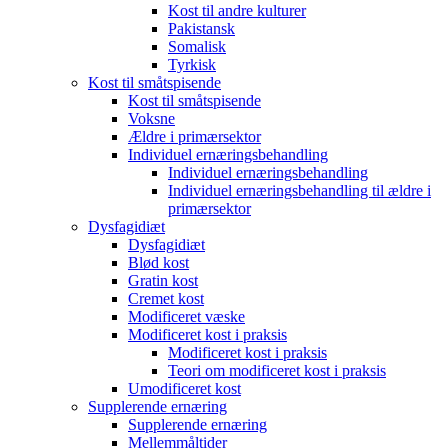
Kost til andre kulturer
Pakistansk
Somalisk
Tyrkisk
Kost til småtspisende
Kost til småtspisende
Voksne
Ældre i primærsektor
Individuel ernæringsbehandling
Individuel ernæringsbehandling
Individuel ernæringsbehandling til ældre i
primærsektor
Dysfagidiæt
Dysfagidiæt
Blød kost
Gratin kost
Cremet kost
Modificeret væske
Modificeret kost i praksis
Modificeret kost i praksis
Teori om modificeret kost i praksis
Umodificeret kost
Supplerende ernæring
Supplerende ernæring
Mellemmåltider