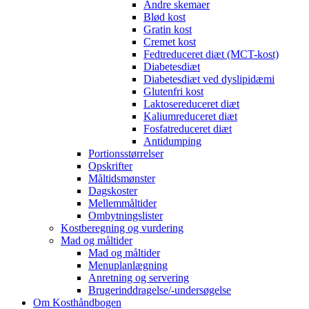
Andre skemaer
Blød kost
Gratin kost
Cremet kost
Fedtreduceret diæt (MCT-kost)
Diabetesdiæt
Diabetesdiæt ved dyslipidæmi
Glutenfri kost
Laktosereduceret diæt
Kaliumreduceret diæt
Fosfatreduceret diæt
Antidumping
Portionsstørrelser
Opskrifter
Måltidsmønster
Dagskoster
Mellemmåltider
Ombytningslister
Kostberegning og vurdering
Mad og måltider
Mad og måltider
Menuplanlægning
Anretning og servering
Brugerinddragelse/-undersøgelse
Om Kosthåndbogen