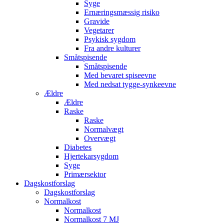
Syge
Ernæringsmæssig risiko
Gravide
Vegetarer
Psykisk sygdom
Fra andre kulturer
Småtspisende
Småtspisende
Med bevaret spiseevne
Med nedsat tygge-synkeevne
Ældre
Ældre
Raske
Raske
Normalvægt
Overvægt
Diabetes
Hjertekarsygdom
Syge
Primærsektor
Dagskostforslag
Dagskostforslag
Normalkost
Normalkost
Normalkost 7 MJ