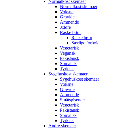
Normalkost skemaer
Normalkost skemaer
Voksne
Gravide
Ammende
Ældre
Raske børn
Raske børn
Særlige forhold
Vegetarisk
Vegansk
Pakistansk
Somalisk
Tyrkisk
Sygehuskost skemaer
Sygehuskost skemaer
Voksne
Gravide
Ammende
Småtspisende
Vegetarisk
Pakistansk
Somalisk
Tyrkisk
Andre skemaer