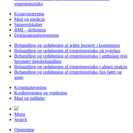
ernæringsrisiko
Kostregistrering
Mad og medicin
Spiseredskaber
BMI – definition
Deklarationsberegneren
Behandling og opfølgning af ældre borgere i kommunen
Behandling og opfølgning af ernæringsrisiko på sygehus
Behandling og opfølgning af ernæringsrisiko i ambulant regi
herunder dagsbehandling
Behandling og opfølgning af ernæringsrisiko i almen praksis
Behandling og opfølgning af ernæringsrisiko hos børn og
unge
Kostplanlægning
Kostberegning og vurdering
Mad og måltider
Menu
Search
Opsporing