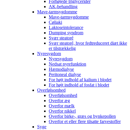
Forhøjede triglycerider
AK-behandling
Mave-tarmsygdomme
Mave-tarmsygdomme
Cøliaki
Laktoseintolerance
Dumping syndrom
Svær steatoré
Svær steatoré, hvor fedtreduceret diæt ikke
er tilstrækkelig
Nyresygdom
Nyresygdom
Nedsat nyrefunktion
Hæmodialyse
Peritoneal dialyse
For højt indhold af kalium i blodet
For højt indhold af fosfat i blodet
Overfølsomhed
Overfølsomhed
Overfor æg
Overfor mælk
Overfor nikkel
Overfor birke-, græs og bynkepollen
Overfor et eller flere tilsatte farvestoffer
Syge