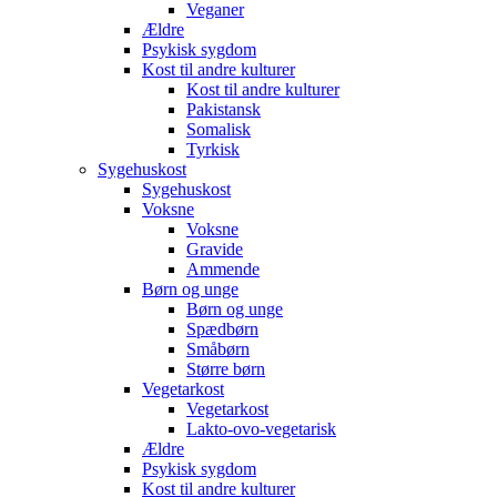
Veganer
Ældre
Psykisk sygdom
Kost til andre kulturer
Kost til andre kulturer
Pakistansk
Somalisk
Tyrkisk
Sygehuskost
Sygehuskost
Voksne
Voksne
Gravide
Ammende
Børn og unge
Børn og unge
Spædbørn
Småbørn
Større børn
Vegetarkost
Vegetarkost
Lakto-ovo-vegetarisk
Ældre
Psykisk sygdom
Kost til andre kulturer