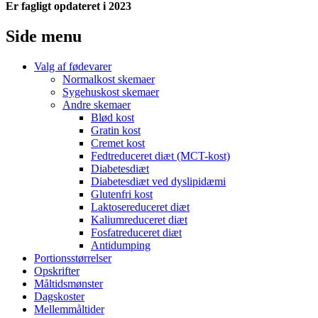
Er fagligt opdateret i 2023
Side menu
Valg af fødevarer
Normalkost skemaer
Sygehuskost skemaer
Andre skemaer
Blød kost
Gratin kost
Cremet kost
Fedtreduceret diæt (MCT-kost)
Diabetesdiæt
Diabetesdiæt ved dyslipidæmi
Glutenfri kost
Laktosereduceret diæt
Kaliumreduceret diæt
Fosfatreduceret diæt
Antidumping
Portionsstørrelser
Opskrifter
Måltidsmønster
Dagskoster
Mellemmåltider