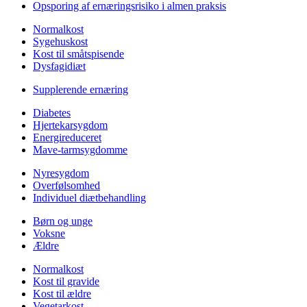
Opsporing af ernæringsrisiko i almen praksis
Normalkost
Sygehuskost
Kost til småtspisende
Dysfagidiæt
Supplerende ernæring
Diabetes
Hjertekarsygdom
Energireduceret
Mave-tarmsygdomme
Nyresygdom
Overfølsomhed
Individuel diætbehandling
Børn og unge
Voksne
Ældre
Normalkost
Kost til gravide
Kost til ældre
Vegetarkost