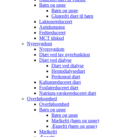
Børn og unge
Børn og unge
Glutenfri diæt til børn
Laktosereduceret
Antidumping
Fedtreduceret
MCT tilskud
Nyresygdom
Nyresygdom
Diæt ved lav nyrefunktion
Diæt ved dialyse
Diæt ved dialyse
Hemodialysediæt
Peritoneal diæt
Kaliumreduceret diæt
Fosfatreduceret diæt
Natrium-væskereduceret diæt
Overfølsomhed
Overfølsomhed
Børn og unge
Børn og unge
Mælkefri (børn og unge)
Æggefri (børn og unge)
Mælkefri