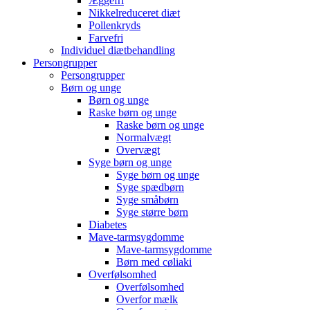
Æggefri
Nikkelreduceret diæt
Pollenkryds
Farvefri
Individuel diætbehandling
Persongrupper
Persongrupper
Børn og unge
Børn og unge
Raske børn og unge
Raske børn og unge
Normalvægt
Overvægt
Syge børn og unge
Syge børn og unge
Syge spædbørn
Syge småbørn
Syge større børn
Diabetes
Mave-tarmsygdomme
Mave-tarmsygdomme
Børn med cøliaki
Overfølsomhed
Overfølsomhed
Overfor mælk