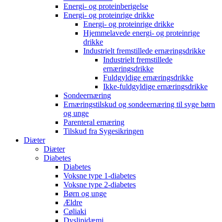
Energi- og proteinberigelse
Energi- og proteinrige drikke
Energi- og proteinrige drikke
Hjemmelavede energi- og proteinrige
drikke
Industrielt fremstillede ernæringsdrikke
Industrielt fremstillede
ernæringsdrikke
Fuldgyldige ernæringsdrikke
Ikke-fuldgyldige ernæringsdrikke
Sondeernæring
Ernæringstilskud og sondeernæring til syge børn
og unge
Parenteral ernæring
Tilskud fra Sygesikringen
Diæter
Diæter
Diabetes
Diabetes
Voksne type 1-diabetes
Voksne type 2-diabetes
Børn og unge
Ældre
Cøliaki
Dyslipidæmi