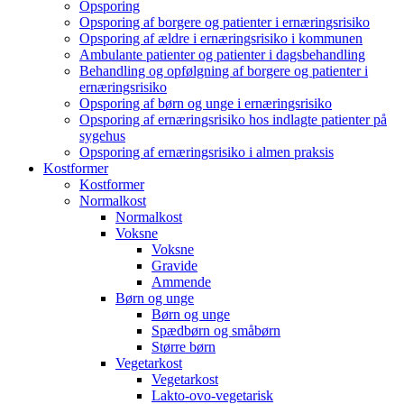
Opsporing
Opsporing af borgere og patienter i ernæringsrisiko
Opsporing af ældre i ernæringsrisiko i kommunen
Ambulante patienter og patienter i dagsbehandling
Behandling og opfølgning af borgere og patienter i
ernæringsrisiko
Opsporing af børn og unge i ernæringsrisiko
Opsporing af ernæringsrisiko hos indlagte patienter på
sygehus
Opsporing af ernæringsrisiko i almen praksis
Kostformer
Kostformer
Normalkost
Normalkost
Voksne
Voksne
Gravide
Ammende
Børn og unge
Børn og unge
Spædbørn og småbørn
Større børn
Vegetarkost
Vegetarkost
Lakto-ovo-vegetarisk