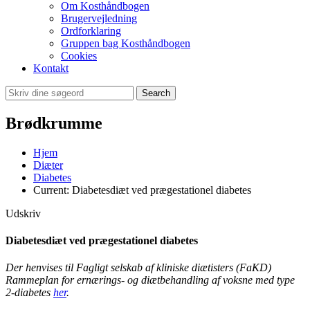
Om Kosthåndbogen
Brugervejledning
Ordforklaring
Gruppen bag Kosthåndbogen
Cookies
Kontakt
Search
Brødkrumme
Hjem
Diæter
Diabetes
Current:
Diabetesdiæt ved prægestationel diabetes
Udskriv
Diabetesdiæt ved prægestationel diabetes
Der henvises til Fagligt selskab af kliniske diætisters (FaKD)
Rammeplan for ernærings- og diætbehandling af voksne med type
2-diabetes
her
.