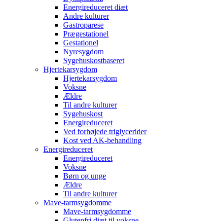
Energireduceret diæt
Andre kulturer
Gastroparese
Prægestationel
Gestationel
Nyresygdom
Sygehuskostbaseret
Hjertekarsygdom
Hjertekarsygdom
Voksne
Ældre
Til andre kulturer
Sygehuskost
Energireduceret
Ved forhøjede triglycerider
Kost ved AK-behandling
Energireduceret
Energireduceret
Voksne
Børn og unge
Ældre
Til andre kulturer
Mave-tarmsygdomme
Mave-tarmsygdomme
Glutenfri diæt til voksne