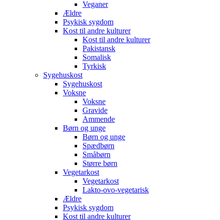
Veganer
Ældre
Psykisk sygdom
Kost til andre kulturer
Kost til andre kulturer
Pakistansk
Somalisk
Tyrkisk
Sygehuskost
Sygehuskost
Voksne
Voksne
Gravide
Ammende
Børn og unge
Børn og unge
Spædbørn
Småbørn
Større børn
Vegetarkost
Vegetarkost
Lakto-ovo-vegetarisk
Ældre
Psykisk sygdom
Kost til andre kulturer