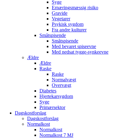
Syge
Ernæringsmæssig risiko
Gravide
Vegetarer
Psykisk sygdom
Fra andre kulturer
Småtspisende
Småtspisende
Med bevaret spiseevne
Med nedsat tygge-synkeevne
Ældre
Ældre
Raske
Raske
Normalvægt
Overvægt
Diabetes
Hjertekarsygdom
Syge
Primærsektor
Dagskostforslag
Dagskostforslag
Normalkost
Normalkost
Normalkost 7 MJ