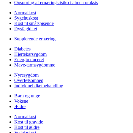
Opsporing af ernæringsrisiko i almen praksis
Normalkost
Sygehuskost
Kost til småtspisende
Dysfagidiæt
Supplerende ernæring
Diabetes
Hjertekarsygdom
Energireduceret
Mave-tarmsygdomme
Nyresygdom
Overfølsomhed
Individuel diætbehandling
Børn og unge
Voksne
Ældre
Normalkost
Kost til gravide
Kost til ældre
Vegetarkost