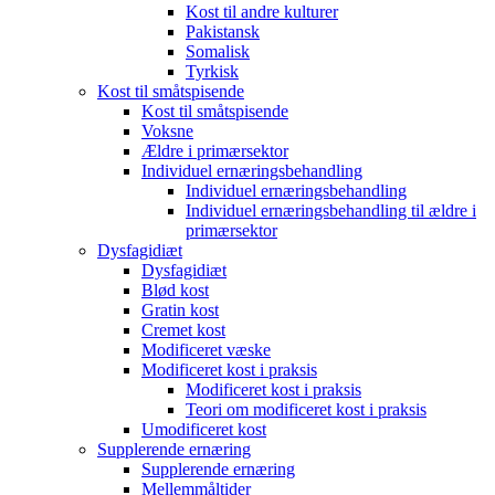
Kost til andre kulturer
Pakistansk
Somalisk
Tyrkisk
Kost til småtspisende
Kost til småtspisende
Voksne
Ældre i primærsektor
Individuel ernæringsbehandling
Individuel ernæringsbehandling
Individuel ernæringsbehandling til ældre i
primærsektor
Dysfagidiæt
Dysfagidiæt
Blød kost
Gratin kost
Cremet kost
Modificeret væske
Modificeret kost i praksis
Modificeret kost i praksis
Teori om modificeret kost i praksis
Umodificeret kost
Supplerende ernæring
Supplerende ernæring
Mellemmåltider