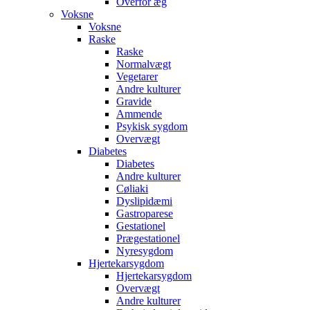
Overfor æg
Voksne
Voksne
Raske
Raske
Normalvægt
Vegetarer
Andre kulturer
Gravide
Ammende
Psykisk sygdom
Overvægt
Diabetes
Diabetes
Andre kulturer
Cøliaki
Dyslipidæmi
Gastroparese
Gestationel
Prægestationel
Nyresygdom
Hjertekarsygdom
Hjertekarsygdom
Overvægt
Andre kulturer