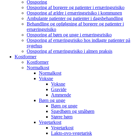
Opsporing
Opsporing af borgere og patienter i ernæringsrisiko
Opsporing af ældre i ernæringsrisiko i kommunen
Ambulante patienter og patienter i dagsbehandling
Behandling og opfølgning af borgere og patienter i
ernæringsrisiko
Opsporing af børn og unge i ernæringsrisiko
Opsporing af ernæringsrisiko hos indlagte patienter på
sygehus
Opsporing af ernæringsrisiko i almen praksis
Kostformer
Kostformer
Normalkost
Normalkost
Voksne
Voksne
Gravide
Ammende
Børn og unge
Børn og unge
Spædbørn og småbørn
Større børn
Vegetarkost
Vegetarkost
Lakto-ovo-vegetarisk