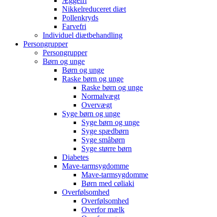
Æggefri
Nikkelreduceret diæt
Pollenkryds
Farvefri
Individuel diætbehandling
Persongrupper
Persongrupper
Børn og unge
Børn og unge
Raske børn og unge
Raske børn og unge
Normalvægt
Overvægt
Syge børn og unge
Syge børn og unge
Syge spædbørn
Syge småbørn
Syge større børn
Diabetes
Mave-tarmsygdomme
Mave-tarmsygdomme
Børn med cøliaki
Overfølsomhed
Overfølsomhed
Overfor mælk