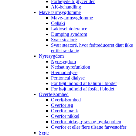
Forhøjede triglycerider
AK-behandling
Mave-tarmsygdomme
Mave-tarmsygdomme
Cøliaki
Laktoseintolerance
Dumping syndrom
Svær steatoré
Svær steatoré, hvor fedtreduceret diæt ikke
er tilstrækkelig
Nyresygdom
Nyresygdom
Nedsat nyrefunktion
Hæmodialyse
Peritoneal dialyse
For højt indhold af kalium i blodet
For højt indhold af fosfat i blodet
Overfølsomhed
Overfølsomhed
Overfor æg
Overfor mælk
Overfor nikkel
Overfor birke-, græs og bynkepollen
Overfor et eller flere tilsatte farvestoffer
Syge