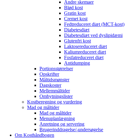
Andre skemaer
Blød kost
Gratin kost
Cremet kost
Fedtreduceret diæt (MCT-kost)
Diabetesdiæt
Diabetesdiæt ved dyslipidæmi
Glutenfri kost
Laktosereduceret diæt
Kaliumreduceret diæt
Fosfatreduceret diæt
Antidumping
Portionsstørrelser
Opskrifter
Måltidsmønster
Dagskoster
Mellemmåltider
Ombytningslister
Kostberegning og vurdering
Mad og måltider
Mad og måltider
Menuplanlægning
Anretning og servering
Brugerinddragelse/-undersøgelse
Om Kosthåndbogen