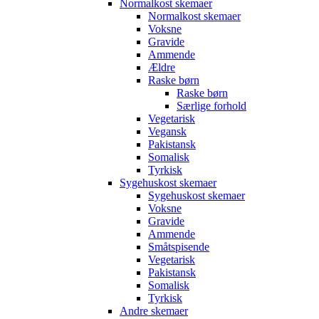
Normalkost skemaer
Normalkost skemaer
Voksne
Gravide
Ammende
Ældre
Raske børn
Raske børn
Særlige forhold
Vegetarisk
Vegansk
Pakistansk
Somalisk
Tyrkisk
Sygehuskost skemaer
Sygehuskost skemaer
Voksne
Gravide
Ammende
Småtspisende
Vegetarisk
Pakistansk
Somalisk
Tyrkisk
Andre skemaer