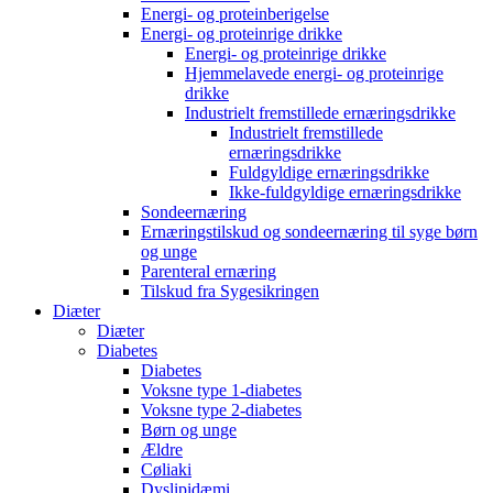
Energi- og proteinberigelse
Energi- og proteinrige drikke
Energi- og proteinrige drikke
Hjemmelavede energi- og proteinrige
drikke
Industrielt fremstillede ernæringsdrikke
Industrielt fremstillede
ernæringsdrikke
Fuldgyldige ernæringsdrikke
Ikke-fuldgyldige ernæringsdrikke
Sondeernæring
Ernæringstilskud og sondeernæring til syge børn
og unge
Parenteral ernæring
Tilskud fra Sygesikringen
Diæter
Diæter
Diabetes
Diabetes
Voksne type 1-diabetes
Voksne type 2-diabetes
Børn og unge
Ældre
Cøliaki
Dyslipidæmi