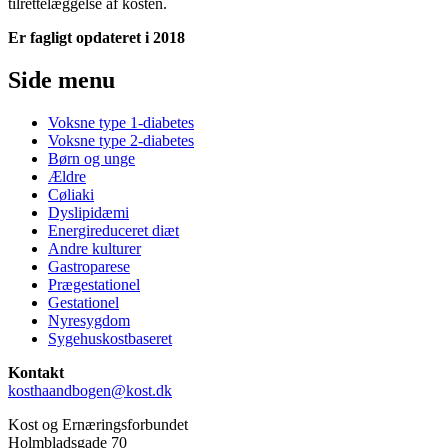
tilrettelæggelse af kosten.
Er fagligt opdateret i 2018
Side menu
Voksne type 1-diabetes
Voksne type 2-diabetes
Børn og unge
Ældre
Cøliaki
Dyslipidæmi
Energireduceret diæt
Andre kulturer
Gastroparese
Prægestationel
Gestationel
Nyresygdom
Sygehuskostbaseret
Kontakt
kosthaandbogen@kost.dk
Kost og Ernæringsforbundet
Holmbladsgade 70