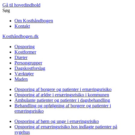
Gå til hovedindhold
Søg
Om Kosthåndbogen
Kontakt
Kosthåndbogen.dk
Opsporing
Kostformer
Diæter
Persongrupper
Dagskostforslag
Værktøjer
Maden
Opsporing af borgere og patienter i ernæringsrisiko
Opsporing af ældre i ernæringsrisiko i kommunen
Ambulante patienter og patienter i dagsbehandling
Behandling og opfølgning af borgere og patienter i
ernæringsrisiko
Opsporing af børn og unge i ernæringsrisiko
Opsporing af ernæringsrisiko hos indlagte patienter på
sygehus