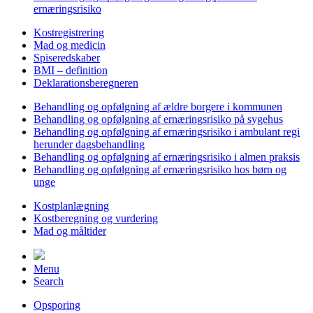
ernæringsrisiko
Kostregistrering
Mad og medicin
Spiseredskaber
BMI – definition
Deklarationsberegneren
Behandling og opfølgning af ældre borgere i kommunen
Behandling og opfølgning af ernæringsrisiko på sygehus
Behandling og opfølgning af ernæringsrisiko i ambulant regi
herunder dagsbehandling
Behandling og opfølgning af ernæringsrisiko i almen praksis
Behandling og opfølgning af ernæringsrisiko hos børn og
unge
Kostplanlægning
Kostberegning og vurdering
Mad og måltider
Menu
Search
Opsporing