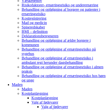
Væskebehov
Risikofaktorer- ernæringsrisiko og underernæring
Behandling og opfølgning af borgere og patienter i
ernæringsrisiko
Kostregistrering
Mad og medicin
Spiseredskaber
BMI – definition
Deklarationsberegneren
Behandling og opfølgning af ældre borgere i
kommunen
Behandling og opfølgning af ernæringsrisiko på
sygehus
Behandling og opfølgning af ernæringsrisiko i
ambulant regi herunder dagsbehandling
Behandling og opfølgning af ernæringsrisiko i almen
praksis
Behandling og opfølgning af ernæringsrisiko hos børn
og unge
Maden
Maden
Kostplanlægning
Kostplanlægning
Valg af fødevarer
Valg af fødevarer