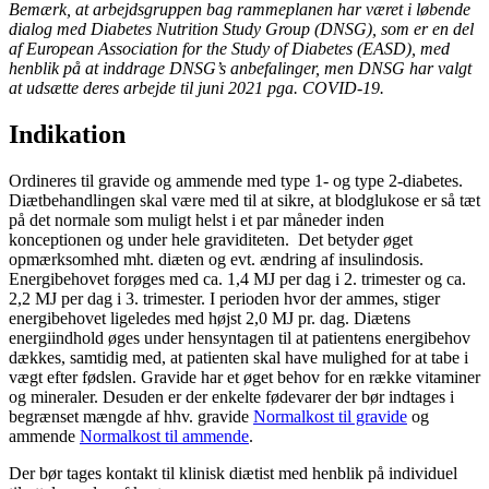
Bemærk, at arbejdsgruppen bag rammeplanen har været i løbende
dialog med Diabetes Nutrition Study Group (DNSG), som er en del
af European Association for the Study of Diabetes (EASD), med
henblik på at inddrage DNSG’s anbefalinger, men DNSG har valgt
at udsætte deres arbejde til juni 2021 pga. COVID-19.
Indikation
Ordineres til gravide og ammende med type 1- og type 2-diabetes.
Diætbehandlingen skal være med til at sikre, at blodglukose er så tæt
på det normale som muligt helst i et par måneder inden
konceptionen og under hele graviditeten. Det betyder øget
opmærksomhed mht. diæten og evt. ændring af insulindosis.
Energibehovet forøges med ca. 1,4 MJ per dag i 2. trimester og ca.
2,2 MJ per dag i 3. trimester. I perioden hvor der ammes, stiger
energibehovet ligeledes med højst 2,0 MJ pr. dag. Diætens
energiindhold øges under hensyntagen til at patientens energibehov
dækkes, samtidig med, at patienten skal have mulighed for at tabe i
vægt efter fødslen. Gravide har et øget behov for en række vitaminer
og mineraler. Desuden er der enkelte fødevarer der bør indtages i
begrænset mængde af hhv. gravide
Normalkost til gravide
og
ammende
Normalkost til ammende
.
Der bør tages kontakt til klinisk diætist med henblik på individuel