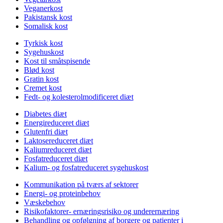
Veganerkost
Pakistansk kost
Somalisk kost
Tyrkisk kost
Sygehuskost
Kost til småtspisende
Blød kost
Gratin kost
Cremet kost
Fedt- og kolesterolmodificeret diæt
Diabetes diæt
Energireduceret diæt
Glutenfri diæt
Laktosereduceret diæt
Kaliumreduceret diæt
Fosfatreduceret diæt
Kalium- og fosfatreduceret sygehuskost
Kommunikation på tværs af sektorer
Energi- og proteinbehov
Væskebehov
Risikofaktorer- ernæringsrisiko og underernæring
Behandling og opfølgning af borgere og patienter i