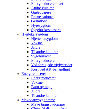
Energireduceret diæt
Andre kulturer
Gastroparese
Prægestationel
Gestationel
Nyresygdom
Sygehuskostbaseret
Hjertekarsygdom
Hjertekarsygdom
Voksne
Ældre
Til andre kulturer
Sygehuskost
Energireduceret
Ved forhøjede triglycerider
Kost ved AK-behandling
Energireduceret
Energireduceret
Voksne
Børn og unge
Ældre
Til andre kulturer
Mave-tarmsygdomme
Mave-tarmsygdomme
Glutenfri diæt til voksne