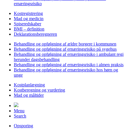
ernæringsrisiko
Kostregistrering
Mad og medicin
Spiseredskaber
BMI – definition
Deklarationsberegneren
Behandling og opfølgning af ældre borgere i kommunen
Behandling og opfølgning af ernæringsrisiko på sygehus
Behandling og opfølgning af ernæringsrisiko i ambulant regi
herunder dagsbehandling
Behandling og opfølgning af ernæringsrisiko i almen praksis
Behandling og opfølgning af ernæringsrisiko hos børn og
unge
Kostplanlægning
Kostberegning og vurdering
Mad og måltider
Menu
Search
Opsporing