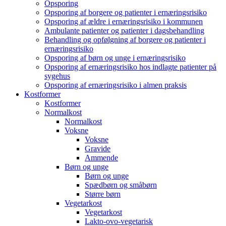
Opsporing
Opsporing af borgere og patienter i ernæringsrisiko
Opsporing af ældre i ernæringsrisiko i kommunen
Ambulante patienter og patienter i dagsbehandling
Behandling og opfølgning af borgere og patienter i
ernæringsrisiko
Opsporing af børn og unge i ernæringsrisiko
Opsporing af ernæringsrisiko hos indlagte patienter på
sygehus
Opsporing af ernæringsrisiko i almen praksis
Kostformer
Kostformer
Normalkost
Normalkost
Voksne
Voksne
Gravide
Ammende
Børn og unge
Børn og unge
Spædbørn og småbørn
Større børn
Vegetarkost
Vegetarkost
Lakto-ovo-vegetarisk