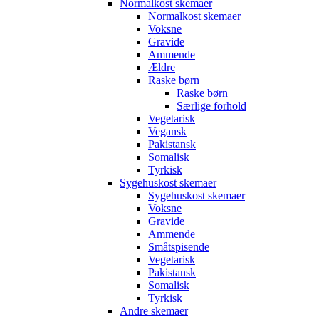
Normalkost skemaer
Normalkost skemaer
Voksne
Gravide
Ammende
Ældre
Raske børn
Raske børn
Særlige forhold
Vegetarisk
Vegansk
Pakistansk
Somalisk
Tyrkisk
Sygehuskost skemaer
Sygehuskost skemaer
Voksne
Gravide
Ammende
Småtspisende
Vegetarisk
Pakistansk
Somalisk
Tyrkisk
Andre skemaer