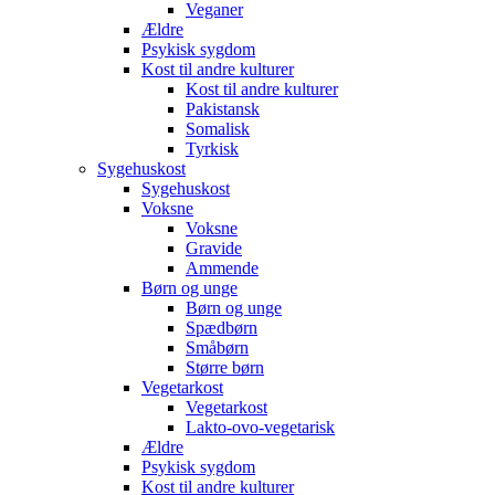
Veganer
Ældre
Psykisk sygdom
Kost til andre kulturer
Kost til andre kulturer
Pakistansk
Somalisk
Tyrkisk
Sygehuskost
Sygehuskost
Voksne
Voksne
Gravide
Ammende
Børn og unge
Børn og unge
Spædbørn
Småbørn
Større børn
Vegetarkost
Vegetarkost
Lakto-ovo-vegetarisk
Ældre
Psykisk sygdom
Kost til andre kulturer