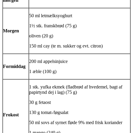
morgen
50 ml letmælksyoghurt
1½ stk. franskbrød (75 g)
Morgen
oliven (20 g)
150 ml
cay
(te m. sukker og evt. citron)
200 ml appelsinjuice
Formiddag
1 æble (100 g)
1 stk.
yufka ekmek
(fladbrød af hvedemel, bagt af
papirtynd dej i lag) (75 g)
30 g fetaost
130 g tomat-/løgsalat
Frokost
50 ml sovs af syrnet fløde 9% med frisk koriander
1 mango (240 g)