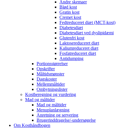
Andre skemaer
Blød kost
Gratin kost
Cremet kost
Fedtreduceret diæt (MCT-kost)
Diabetesdiæt
Diabetesdiæt ved dyslipidæmi
Glutenfri kost
Laktosereduceret diæt
Kaliumreduceret diæt
Fosfatreduceret diæt
Antidumping
Portionsstørrelser
Opskrifter
Måltidsmønster
Dagskoster
Mellemmåltider
Ombytningslister
Kostberegning og vurdering
Mad og måltider
Mad og måltider
Menuplanlægning
Anretning og servering
Brugerinddragelse/-undersøgelse
Om Kosthåndbogen