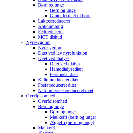
Børn og unge
Børn og unge
Glutenfri diæt til børn
Laktosereduceret
Antidumping
Fedtreduceret
MCT tilskud
Nyresygdom
Nyresygdom
Diæt ved lav nyrefunktion
Diæt ved dialyse
Diæt ved dialyse
Hemodialysediæt
Peritoneal diæt
Kaliumreduceret diæt
Fosfatreduceret diæt
Natrium-væskereduceret diæt
Overfølsomhed
Overfølsomhed
Børn og unge
Børn og unge
Mælkefri (børn og unge)
Æggefri (børn og unge)
Mælkefri