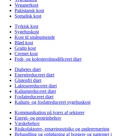
Veganerkost
Pakistansk kost
Somalisk kost
Tyrkisk kost
Sygehuskost
Kost til småtspisende
Blød kost
Gratin kost
Cremet kost
Fedt- og kolesterolmodificeret diæt
Diabetes diæt
Energireduceret diæt
Glutenfri diæt
Laktosereduceret diæt
Kaliumreduceret diæt
Fosfatreduceret diæt
Kalium- og fosfatreduceret sygehuskost
Kommunikation på tværs af sektorer
Energi- og proteinbehov
Væskebehov
Risikofaktorer- ernæringsrisiko og underernæring
Behandling og opfølgning af borgere og patienter i