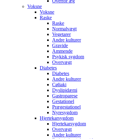
Overfor æg
Voksne
Voksne
Raske
Raske
Normalvægt
Vegetarer
Andre kulturer
Gravide
Ammende
Psykisk sygdom
Overvægt
Diabetes
Diabetes
Andre kulturer
Cøliaki
Dyslipidæmi
Gastroparese
Gestationel
Prægestationel
Nyresygdom
Hjertekarsygdom
Hjertekarsygdom
Overvægt
Andre kulturer