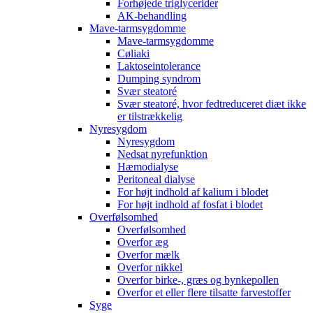
Forhøjede triglycerider
AK-behandling
Mave-tarmsygdomme
Mave-tarmsygdomme
Cøliaki
Laktoseintolerance
Dumping syndrom
Svær steatoré
Svær steatoré, hvor fedtreduceret diæt ikke
er tilstrækkelig
Nyresygdom
Nyresygdom
Nedsat nyrefunktion
Hæmodialyse
Peritoneal dialyse
For højt indhold af kalium i blodet
For højt indhold af fosfat i blodet
Overfølsomhed
Overfølsomhed
Overfor æg
Overfor mælk
Overfor nikkel
Overfor birke-, græs og bynkepollen
Overfor et eller flere tilsatte farvestoffer
Syge