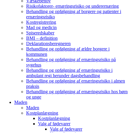
Væskebehov
Risikofaktorer- ernæringsrisiko og underernæring
Behandling og opfølgning af borgere og patienter i
ernæringsrisiko
Kostregistrering
Mad og medicin
Spiseredskaber
BMI – definition
Deklarationsberegneren
Behandling og opfølgning af ældre borgere i
kommunen
Behandling og opfølgning af ernæringsrisiko på
sygehus
Behandling og opfølgning af ernæringsrisiko i
ambulant regi herunder dagsbehandling
Behandling og opfølgning af ernæringsrisiko i almen
praksis
Behandling og opfølgning af ernæringsrisiko hos børn
og unge
Maden
Maden
Kostplanlægning
Kostplanlægning
Valg af fødevarer
Valg af fødevarer