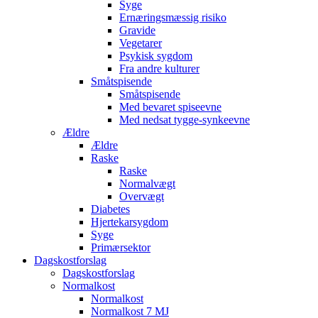
Syge
Ernæringsmæssig risiko
Gravide
Vegetarer
Psykisk sygdom
Fra andre kulturer
Småtspisende
Småtspisende
Med bevaret spiseevne
Med nedsat tygge-synkeevne
Ældre
Ældre
Raske
Raske
Normalvægt
Overvægt
Diabetes
Hjertekarsygdom
Syge
Primærsektor
Dagskostforslag
Dagskostforslag
Normalkost
Normalkost
Normalkost 7 MJ