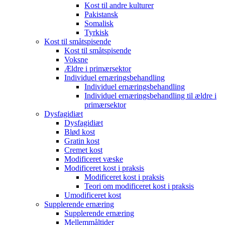
Kost til andre kulturer
Pakistansk
Somalisk
Tyrkisk
Kost til småtspisende
Kost til småtspisende
Voksne
Ældre i primærsektor
Individuel ernæringsbehandling
Individuel ernæringsbehandling
Individuel ernæringsbehandling til ældre i
primærsektor
Dysfagidiæt
Dysfagidiæt
Blød kost
Gratin kost
Cremet kost
Modificeret væske
Modificeret kost i praksis
Modificeret kost i praksis
Teori om modificeret kost i praksis
Umodificeret kost
Supplerende ernæring
Supplerende ernæring
Mellemmåltider