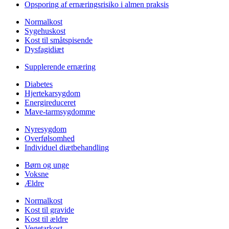
Opsporing af ernæringsrisiko i almen praksis
Normalkost
Sygehuskost
Kost til småtspisende
Dysfagidiæt
Supplerende ernæring
Diabetes
Hjertekarsygdom
Energireduceret
Mave-tarmsygdomme
Nyresygdom
Overfølsomhed
Individuel diætbehandling
Børn og unge
Voksne
Ældre
Normalkost
Kost til gravide
Kost til ældre
Vegetarkost