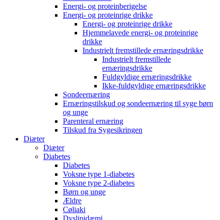
Energi- og proteinberigelse
Energi- og proteinrige drikke
Energi- og proteinrige drikke
Hjemmelavede energi- og proteinrige
drikke
Industrielt fremstillede ernæringsdrikke
Industrielt fremstillede
ernæringsdrikke
Fuldgyldige ernæringsdrikke
Ikke-fuldgyldige ernæringsdrikke
Sondeernæring
Ernæringstilskud og sondeernæring til syge børn
og unge
Parenteral ernæring
Tilskud fra Sygesikringen
Diæter
Diæter
Diabetes
Diabetes
Voksne type 1-diabetes
Voksne type 2-diabetes
Børn og unge
Ældre
Cøliaki
Dyslipidæmi