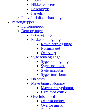
Æggefri
Nikkelreduceret diæt
Pollenkryds
Farvefri
Individuel diætbehandling
Persongrupper
Persongrupper
Børn og unge
Børn og unge
Raske børn og unge
Raske børn og unge
Normalvægt
Overvægt
Syge børn og unge
Syge børn og unge
Syge spædbørn
Syge småbørn
Syge større børn
Diabetes
Mave-tarmsygdomme
Mave-tarmsygdomme
Børn med cøliaki
Overfølsomhed
Overfølsomhed
Overfor mælk