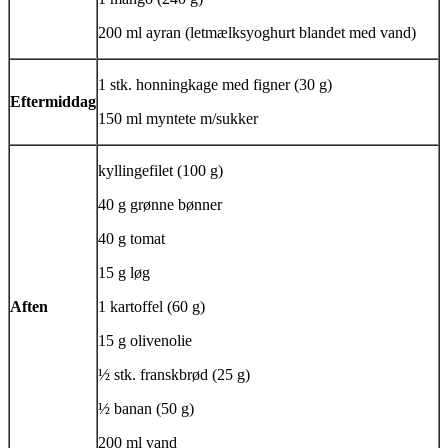
200 ml
ayran
(letmælksyoghurt blandet med vand)
1 stk. honningkage med figner (30 g)
Eftermiddag
150 ml myntete m/sukker
kyllingefilet (100 g)
40 g grønne bønner
40 g tomat
15 g løg
Aften
1 kartoffel (60 g)
15 g olivenolie
½ stk. franskbrød (25 g)
½ banan (50 g)
200 ml vand