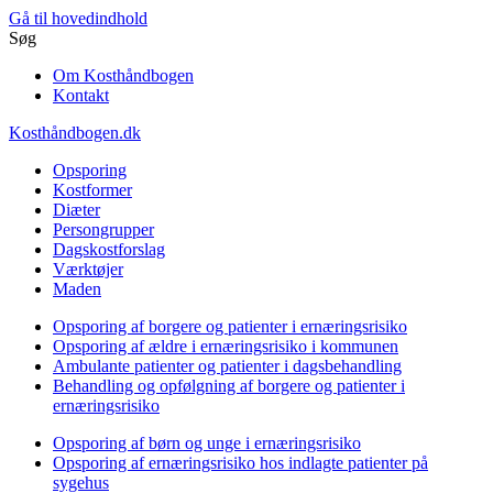
Gå til hovedindhold
Søg
Om Kosthåndbogen
Kontakt
Kosthåndbogen.dk
Opsporing
Kostformer
Diæter
Persongrupper
Dagskostforslag
Værktøjer
Maden
Opsporing af borgere og patienter i ernæringsrisiko
Opsporing af ældre i ernæringsrisiko i kommunen
Ambulante patienter og patienter i dagsbehandling
Behandling og opfølgning af borgere og patienter i
ernæringsrisiko
Opsporing af børn og unge i ernæringsrisiko
Opsporing af ernæringsrisiko hos indlagte patienter på
sygehus