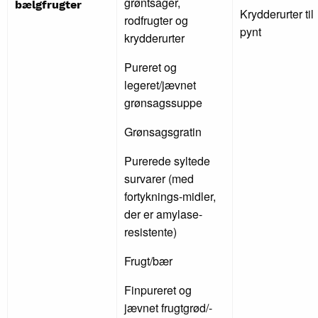
grøntsager,
bælgfrugter
Krydderurter til
rodfrugter og
pynt
krydderurter
Pureret og
legeret/jævnet
grønsagssuppe
Grønsagsgratin
Purerede syltede
survarer (med
fortyknings-midler,
der er amylase-
resistente)
Frugt/bær
Finpureret og
jævnet frugtgrød/-