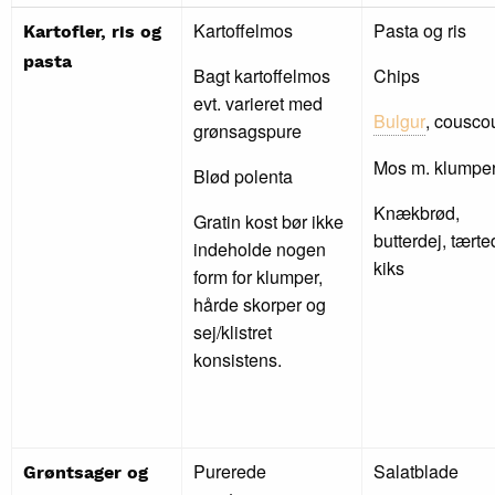
Kartoffelmos
Pasta og ris
Kartofler, ris og
pasta
Bagt kartoffelmos
Chips
evt. varieret med
Bulgur
, cousco
grønsagspure
Mos m. klumpe
Blød polenta
Knækbrød,
Gratin kost bør ikke
butterdej, tærte
indeholde nogen
kiks
form for klumper,
hårde skorper og
sej/klistret
konsistens.
Purerede
Salatblade
Grøntsager og