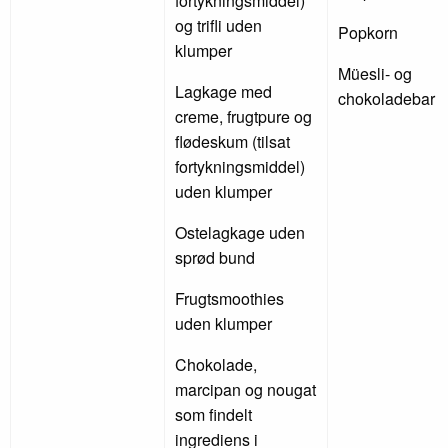
fortykningsmiddel)
og trifli uden
Popkorn
klumper
Müesli- og
Lagkage med
chokoladebar
creme, frugtpure og
flødeskum (tilsat
fortykningsmiddel)
uden klumper
Ostelagkage uden
sprød bund
Frugtsmoothies
uden klumper
Chokolade,
marcipan og nougat
som findelt
ingrediens i