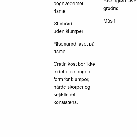
Risengrød lave
boghvedemel,
grødris
rismel
Müsli
Øllebrød
uden klumper
Risengrød lavet på
rismel
Gratin kost bør ikke
indeholde nogen
form for klumper,
hårde skorper og
sej/klistret
konsistens.