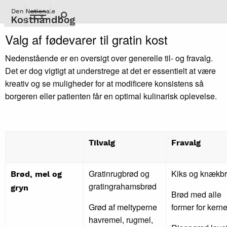
Gå
til
hovedindhold
Valg af fødevarer til gratin kost
Nedenstående er en oversigt over generelle til- og fravalg.
Det er dog vigtigt at understrege at det er essentielt at være
kreativ og se muligheder for at modificere konsistens så
borgeren eller patienten får en optimal kulinarisk oplevelse.
Tilvalg
Fravalg
Gratinrugbrød og
Kiks og knækb
Brød, mel og
gratingrahamsbrød
gryn
Brød med alle
Grød af meltyperne
former for kerne
havremel, rugmel,