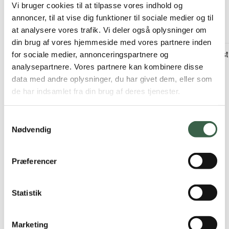
Vi bruger cookies til at tilpasse vores indhold og
sej/klistret
annoncer, til at vise dig funktioner til sociale medier og til
konsistens.
at analysere vores trafik. Vi deler også oplysninger om
din brug af vores hjemmeside med vores partnere inden
Alle fuldfede
Skiveskåret ost
Mælkeprodukter
for sociale medier, annonceringspartnere og
mælke- og
analysepartnere. Vores partnere kan kombinere disse
og ost
surmælksprodukter
data med andre oplysninger, du har givet dem, eller som
uden klumper
de har indsamlet fra din brug af deres tjenester.
Alle fuldfede
Samtykkevalg
smøreoste uden
Nødvendig
klumper
Gratin kost bør ikke
Præferencer
indeholde nogen
form for klumper,
Statistik
hårde skorper og
sej/klistret
konsistens.
Marketing