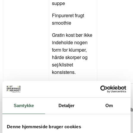
suppe
Finpureret frugt
smoothie
Gratin kost bør ikke
indeholde nogen
form for klumper,
hårde skorper og
sej/klistret
konsistens.
Mandelmel og
Nødder og
Frugt, nødder og
mandelessens
mandler
frø
Samtykke
Detaljer
Om
Gratin kost bør ikke
Tørret frugt og 
indeholde nogen
form for klumper,
Denne hjemmeside bruger cookies
hårde skorper og