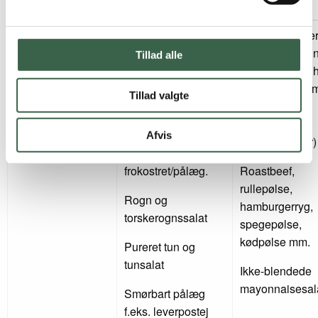
Alle typer purerede
Kød, der ikke e
Kød, fisk,
råvarer.
lavet som grati
fjerkræ, indmad
Tillad alle
eller postej (fx 
og æg
stykker kød so
Tillad valgte
Tilberedt som
kyllingebryst,
gratin, som varm
oksesteg og
middagsret eller
Afvis
svinekoteletter)
kold som
frokostret/pålæg.
Roastbeef,
rullepølse,
Rogn og
hamburgerryg,
torskerognssalat
spegepølse,
kødpølse mm.
Pureret tun og
tunsalat
Ikke-blendede
mayonnaisesal
Smørbart pålæg
f.eks. leverpostej