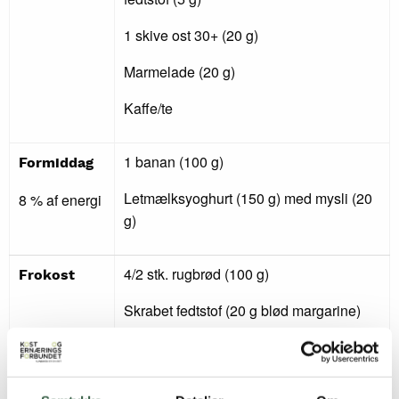
1 skive ost 30+ (20 g)
Marmelade (20 g)
Kaffe/te
1 banan (100 g)
Formiddag
Letmælksyoghurt (150 g) med mysli (20
8 % af energi
g)
4/2 stk. rugbrød (100 g)
Frokost
Skrabet fedtstof (20 g blød margarine)
1 leverpostejmad (10 g) med agurk (20
25 % af
g)
energi