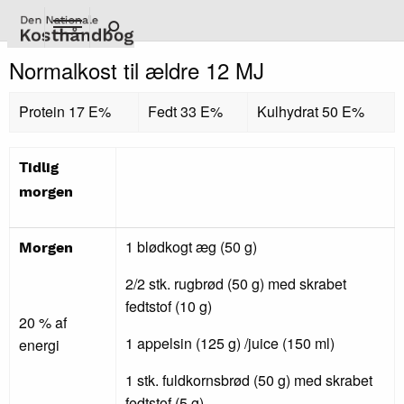
Gå
til
hovedindhold
Normalkost til ældre 12 MJ
Protein 17 E%
Fedt 33 E%
Kulhydrat 50 E%
Tidlig
morgen
1 blødkogt æg (50 g)
Morgen
2/2 stk. rugbrød (50 g) med skrabet
fedtstof (10 g)
20 % af
1 appelsin (125 g) /juice (150 ml)
energi
1 stk. fuldkornsbrød (50 g) med skrabet
fedtstof (5 g)