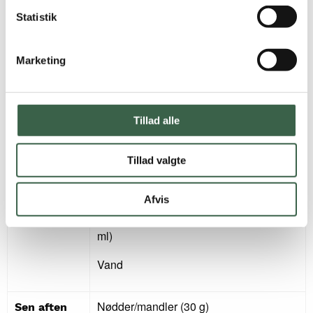
Statistik
Kyllingefilet (125 g tilberedt/(150 g råt)
Aften
Broccoli (125 g)
Marketing
Majskerner, frosne (125 g)
29 % af
energi
Olie (10 g)
Tillad alle
Skysovs, ca. 1 dl (5 g hvedemel til
jævning)
Tillad valgte
Kartofler (250 g)
Afvis
Jordbærgrød (150 ml) med minimælk (50
ml)
Vand
Nødder/mandler (30 g)
Sen aften