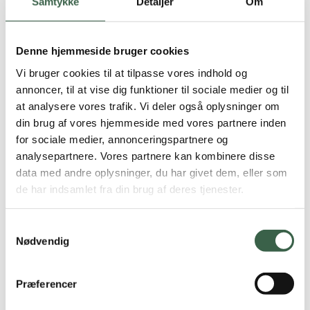
Samtykke
Detaljer
Om
1 sildemad (40 g) med løgringe (5)
1 skinkemad (10 g) med sherrytomat (20
g)
Denne hjemmeside bruger cookies
Vi bruger cookies til at tilpasse vores indhold og
1 frikadellemad (40 g) med rødbede (10
annoncer, til at vise dig funktioner til sociale medier og til
g)
at analysere vores trafik. Vi deler også oplysninger om
din brug af vores hjemmeside med vores partnere inden
1 portion råkost (65 g gulerod, 35 g
for sociale medier, annonceringspartnere og
hvidkål, 15 g olie/eddikedressing)
analysepartnere. Vores partnere kan kombinere disse
1 glas minimælk (150 ml)
data med andre oplysninger, du har givet dem, eller som
de har indsamlet fra din brug af deres tjenester.
2 stk. fuldkornsknækbrød (24 g)
Eftermiddag
Samtykkevalg
2 skiver ost 30+ (40 g)
10 % af
Nødvendig
energi
Marmelade (40 g)
Præferencer
Kaffe/te