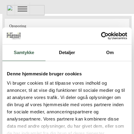
Gå
til
hovedindhold
Voksne med overfølsomhed overfor
Opsporing
birke-, græs og bynkepollen
Opsporing
Personer med lægediagnosticeret overfølsomhed overfor
birke-, græs og bynkepollen ordineres
Pollenkryds
.
Samtykke
Detaljer
Om
Opsporing af borgere og patienter i ernæringsrisiko
Ved ordinationen skal der tages stilling til patientens
ernæringsmæssige risiko og dermed om diæten skal følge
Opsporing af ældre i ernæringsrisiko i kommunen
Denne hjemmeside bruger cookies
principperne for hhv.
Normalkost
,
Sygehuskost
eller
Kost til
Vi bruger cookies til at tilpasse vores indhold og
småtspisende
.
Ambulante patienter og patienter i dagsbehandling
annoncer, til at vise dig funktioner til sociale medier og til
at analysere vores trafik. Vi deler også oplysninger om
Der bør tages kontakt til klinisk diætist med henblik på
Behandling og opfølgning af borgere og patienter i ernæringsrisiko
din brug af vores hjemmeside med vores partnere inden
individuel tilrettelæggelse af kosten (I
ndividuel
for sociale medier, annonceringspartnere og
diætbehandling
).
Opsporing af børn og unge i ernæringsrisiko
analysepartnere. Vores partnere kan kombinere disse
Patienter med nydiagnosticeret overfølsomhed bør altid
data med andre oplysninger, du har givet dem, eller som
Opsporing af ernæringsrisiko hos indlagte patienter på sygehus
henvises til klinisk diætist med henblik på Individuel
de har indsamlet fra din brug af deres tjenester.