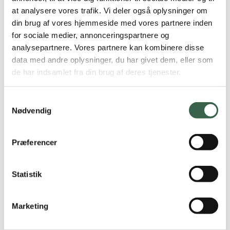
1 portion råkost (65 g gulerod, 35 g
at analysere vores trafik. Vi deler også oplysninger om
din brug af vores hjemmeside med vores partnere inden
hvidkål, 15 g olie/eddikedressing)
for sociale medier, annonceringspartnere og
1 glas minimælk (150 ml)
analysepartnere. Vores partnere kan kombinere disse
data med andre oplysninger, du har givet dem, eller som
de har indsamlet fra din brug af deres tjenester.
2 stk. fuldkornsknækbrød (24 g)
Eftermiddag
Marmelade (20 g)
6 % af energi
Samtykkevalg
Nødvendig
Kaffe/te
Præferencer
Edamame (soja) bønner, friske (60 g)
Aften
Kikærter, tilberedte (60 g)
Statistik
Broccoli (100 g)
32 % af
energi
Marketing
Majskerner, frosne, (100 g)