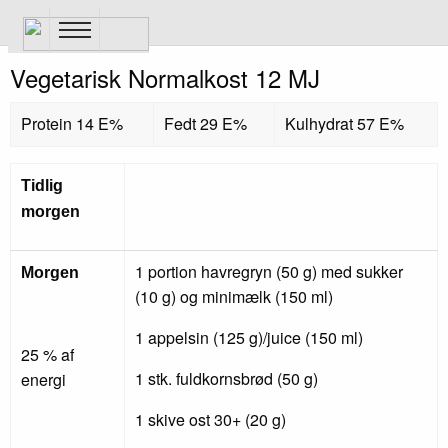
Gå
til
hovedindhold
Vegetarisk Normalkost 12 MJ
Protein 14 E%
Fedt 29 E%
Kulhydrat 57 E%
Tidlig
morgen
1 portion havregryn (50 g) med sukker
Morgen
(10 g) og minimælk (150 ml)
1 appelsin (125 g)/juice (150 ml)
25 % af
1 stk. fuldkornsbrød (50 g)
energi
1 skive ost 30+ (20 g)