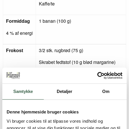
Kaffe/te
1 banan (100 g)
Formiddag
4 % af energi
3/2 stk. rugbrød (75 g)
Frokost
Skrabet fedtstof (10 g blød margarine)
1 æggemad (30 g) med agurk (20 g)
26 % af
energi
1 avocadomad (40 g) med 1 spsk.
Samtykke
Detaljer
Om
hytteost 20+ (20 g)
1 kartoffelmad (30 g) med mayonnaise (5
g), purløg (2 g)
Denne hjemmeside bruger cookies
Vi bruger cookies til at tilpasse vores indhold og
sherrytomat (20 g)
annoncer, til at vise dig funktioner til sociale medier og til