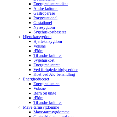
Energireduceret diæt
Andre kulturer
Gastroparese
Prægestationel
Gestationel
Nyresygdom
Sygehuskostbaseret
Hjertekarsygdom
Hjertekarsygdom
Voksne
Ældre
Til andre kulturer
Sygehuskost
Energireduceret
Ved forhøjede triglycerider
Kost ved AK-behandling
Energireduceret
Energireduceret
Voksne
Børn og unge
Ældre
Til andre kulturer
Mave-tarmsygdomme
Mave-tarmsygdomme
Glutenfri diæt til voksne