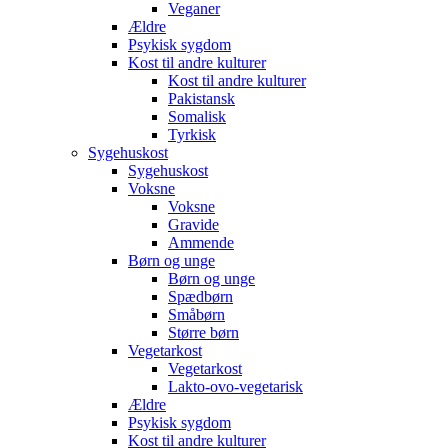
Veganer
Ældre
Psykisk sygdom
Kost til andre kulturer
Kost til andre kulturer
Pakistansk
Somalisk
Tyrkisk
Sygehuskost
Sygehuskost
Voksne
Voksne
Gravide
Ammende
Børn og unge
Børn og unge
Spædbørn
Småbørn
Større børn
Vegetarkost
Vegetarkost
Lakto-ovo-vegetarisk
Ældre
Psykisk sygdom
Kost til andre kulturer