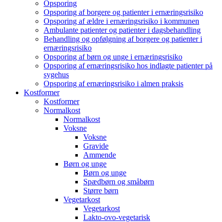
Opsporing
Opsporing af borgere og patienter i ernæringsrisiko
Opsporing af ældre i ernæringsrisiko i kommunen
Ambulante patienter og patienter i dagsbehandling
Behandling og opfølgning af borgere og patienter i
ernæringsrisiko
Opsporing af børn og unge i ernæringsrisiko
Opsporing af ernæringsrisiko hos indlagte patienter på
sygehus
Opsporing af ernæringsrisiko i almen praksis
Kostformer
Kostformer
Normalkost
Normalkost
Voksne
Voksne
Gravide
Ammende
Børn og unge
Børn og unge
Spædbørn og småbørn
Større børn
Vegetarkost
Vegetarkost
Lakto-ovo-vegetarisk