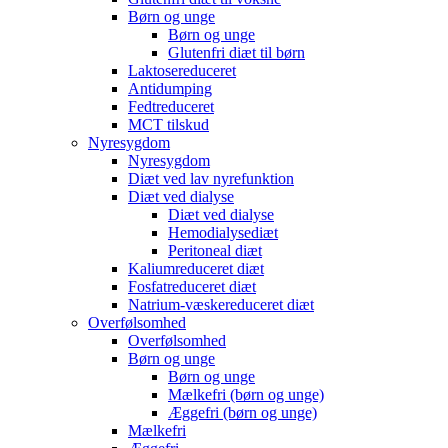
Børn og unge
Børn og unge
Glutenfri diæt til børn
Laktosereduceret
Antidumping
Fedtreduceret
MCT tilskud
Nyresygdom
Nyresygdom
Diæt ved lav nyrefunktion
Diæt ved dialyse
Diæt ved dialyse
Hemodialysediæt
Peritoneal diæt
Kaliumreduceret diæt
Fosfatreduceret diæt
Natrium-væskereduceret diæt
Overfølsomhed
Overfølsomhed
Børn og unge
Børn og unge
Mælkefri (børn og unge)
Æggefri (børn og unge)
Mælkefri