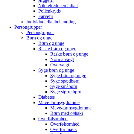
Æggefri
Nikkelreduceret diæt
Pollenkryds
Farvefri
Individuel diætbehandling
Persongrupper
Persongrupper
Børn og unge
Børn og unge
Raske børn og unge
Raske børn og unge
Normalvægt
Overvægt
Syge børn og unge
Syge børn og unge
Syge spædbørn
Syge småbørn
Syge større børn
Diabetes
Mave-tarmsygdomme
Mave-tarmsygdomme
Børn med cøliaki
Overfølsomhed
Overfølsomhed
Overfor mælk