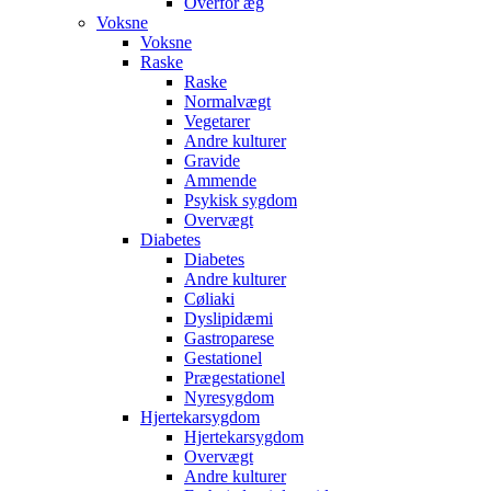
Overfor æg
Voksne
Voksne
Raske
Raske
Normalvægt
Vegetarer
Andre kulturer
Gravide
Ammende
Psykisk sygdom
Overvægt
Diabetes
Diabetes
Andre kulturer
Cøliaki
Dyslipidæmi
Gastroparese
Gestationel
Prægestationel
Nyresygdom
Hjertekarsygdom
Hjertekarsygdom
Overvægt
Andre kulturer