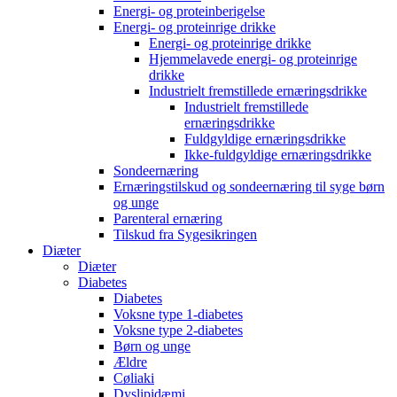
Energi- og proteinberigelse
Energi- og proteinrige drikke
Energi- og proteinrige drikke
Hjemmelavede energi- og proteinrige
drikke
Industrielt fremstillede ernæringsdrikke
Industrielt fremstillede
ernæringsdrikke
Fuldgyldige ernæringsdrikke
Ikke-fuldgyldige ernæringsdrikke
Sondeernæring
Ernæringstilskud og sondeernæring til syge børn
og unge
Parenteral ernæring
Tilskud fra Sygesikringen
Diæter
Diæter
Diabetes
Diabetes
Voksne type 1-diabetes
Voksne type 2-diabetes
Børn og unge
Ældre
Cøliaki
Dyslipidæmi