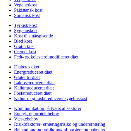
Veganerkost
Pakistansk kost
Somalisk kost
Tyrkisk kost
Sygehuskost
Kost til småtspisende
Blød kost
Gratin kost
Cremet kost
Fedt- og kolesterolmodificeret diæt
Diabetes diæt
Energireduceret diæt
Glutenfri diæt
Laktosereduceret diæt
Kaliumreduceret diæt
Fosfatreduceret diæt
Kalium- og fosfatreduceret sygehuskost
Kommunikation på tværs af sektorer
Energi- og proteinbehov
Væskebehov
Risikofaktorer- ernæringsrisiko og underernæring
Behandling og opfølgning af borgere og patienter i