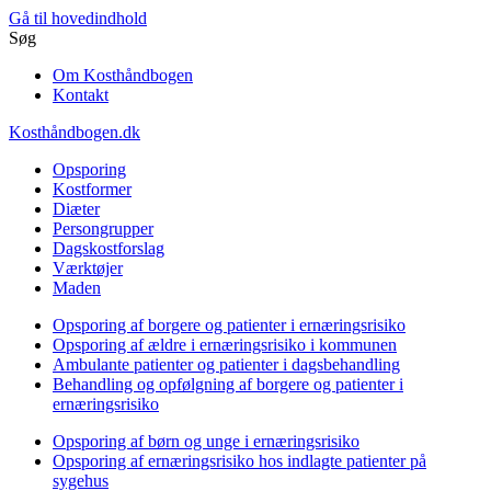
Gå til hovedindhold
Søg
Om Kosthåndbogen
Kontakt
Kosthåndbogen.dk
Opsporing
Kostformer
Diæter
Persongrupper
Dagskostforslag
Værktøjer
Maden
Opsporing af borgere og patienter i ernæringsrisiko
Opsporing af ældre i ernæringsrisiko i kommunen
Ambulante patienter og patienter i dagsbehandling
Behandling og opfølgning af borgere og patienter i
ernæringsrisiko
Opsporing af børn og unge i ernæringsrisiko
Opsporing af ernæringsrisiko hos indlagte patienter på
sygehus