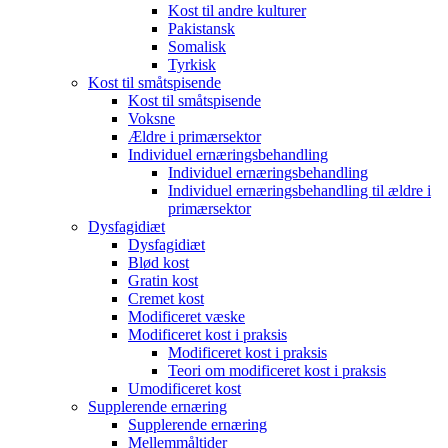
Kost til andre kulturer
Pakistansk
Somalisk
Tyrkisk
Kost til småtspisende
Kost til småtspisende
Voksne
Ældre i primærsektor
Individuel ernæringsbehandling
Individuel ernæringsbehandling
Individuel ernæringsbehandling til ældre i
primærsektor
Dysfagidiæt
Dysfagidiæt
Blød kost
Gratin kost
Cremet kost
Modificeret væske
Modificeret kost i praksis
Modificeret kost i praksis
Teori om modificeret kost i praksis
Umodificeret kost
Supplerende ernæring
Supplerende ernæring
Mellemmåltider