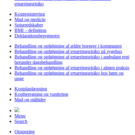
ernæringsrisiko
Kostregistrering
Mad og medicin
Spiseredskaber
BMI – definition
Deklarationsberegneren
Behandling og opfølgning af ældre borgere i kommunen
Behandling og opfølgning af ernæringsrisiko på sygehus
Behandling og opfølgning af ernæringsrisiko i ambulant regi
herunder dagsbehandling
Behandling og opfølgning af ernæringsrisiko i almen praksis
Behandling og opfølgning af ernæringsrisiko hos børn og
unge
Kostplanlægning
Kostberegning og vurdering
Mad og måltider
Menu
Search
Opsporing