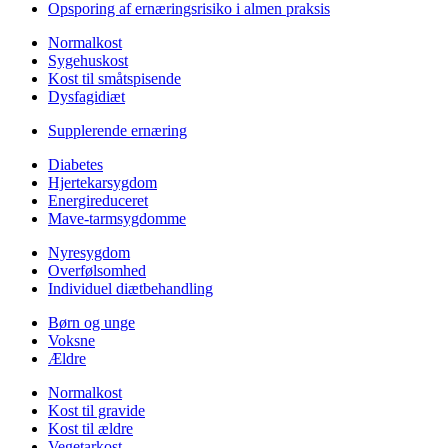
Opsporing af ernæringsrisiko i almen praksis
Normalkost
Sygehuskost
Kost til småtspisende
Dysfagidiæt
Supplerende ernæring
Diabetes
Hjertekarsygdom
Energireduceret
Mave-tarmsygdomme
Nyresygdom
Overfølsomhed
Individuel diætbehandling
Børn og unge
Voksne
Ældre
Normalkost
Kost til gravide
Kost til ældre
Vegetarkost