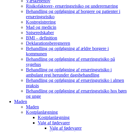
Væskebehov
Risikofaktorer- ernæringsrisiko og underernæring
Behandling og opfølgning af borgere og patienter i
ernæringsrisiko
Kostregistrering
Mad og medicin
Spiseredskaber
BMI – definition
Deklarationsberegneren
Behandling og opfølgning af ældre borgere i
kommunen
Behandling og opfølgning af ernæringsrisiko på
sygehus
Behandling og opfølgning af ernæringsrisiko i
ambulant regi herunder dagsbehandling
Behandling og opfølgning af ernæringsrisiko i almen
praksis
Behandling og opfølgning af ernæringsrisiko hos børn
og unge
Maden
Maden
Kostplanlægning
Kostplanlægning
Valg af fødevarer
Valg af fødevarer