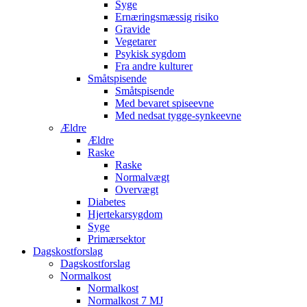
Syge
Ernæringsmæssig risiko
Gravide
Vegetarer
Psykisk sygdom
Fra andre kulturer
Småtspisende
Småtspisende
Med bevaret spiseevne
Med nedsat tygge-synkeevne
Ældre
Ældre
Raske
Raske
Normalvægt
Overvægt
Diabetes
Hjertekarsygdom
Syge
Primærsektor
Dagskostforslag
Dagskostforslag
Normalkost
Normalkost
Normalkost 7 MJ