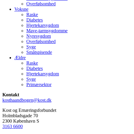
Overfølsomhed
Voksne
Raske
Diabetes
Hjertekarsygdom
Mave-tarmsygdomme
Nyresygdom
Overfølsomhed
Syge
Småtspisende
Ældre
Raske
Diabetes
Hjertekarsygdom
Syge
Primærsektor
Kontakt
kosthaandbogen@kost.dk
Kost og Ernæringsforbundet
Holmbladsgade 70
2300 København S
3163 6600