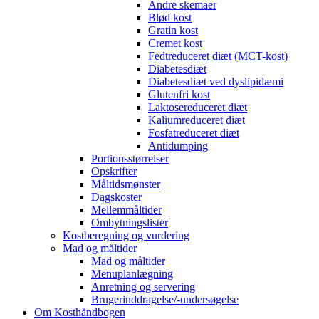
Andre skemaer
Blød kost
Gratin kost
Cremet kost
Fedtreduceret diæt (MCT-kost)
Diabetesdiæt
Diabetesdiæt ved dyslipidæmi
Glutenfri kost
Laktosereduceret diæt
Kaliumreduceret diæt
Fosfatreduceret diæt
Antidumping
Portionsstørrelser
Opskrifter
Måltidsmønster
Dagskoster
Mellemmåltider
Ombytningslister
Kostberegning og vurdering
Mad og måltider
Mad og måltider
Menuplanlægning
Anretning og servering
Brugerinddragelse/-undersøgelse
Om Kosthåndbogen