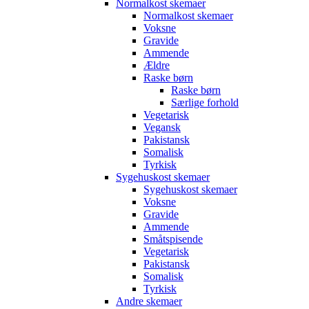
Normalkost skemaer
Normalkost skemaer
Voksne
Gravide
Ammende
Ældre
Raske børn
Raske børn
Særlige forhold
Vegetarisk
Vegansk
Pakistansk
Somalisk
Tyrkisk
Sygehuskost skemaer
Sygehuskost skemaer
Voksne
Gravide
Ammende
Småtspisende
Vegetarisk
Pakistansk
Somalisk
Tyrkisk
Andre skemaer