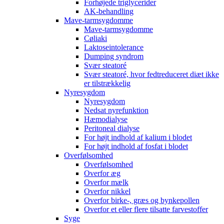
Forhøjede triglycerider
AK-behandling
Mave-tarmsygdomme
Mave-tarmsygdomme
Cøliaki
Laktoseintolerance
Dumping syndrom
Svær steatoré
Svær steatoré, hvor fedtreduceret diæt ikke
er tilstrækkelig
Nyresygdom
Nyresygdom
Nedsat nyrefunktion
Hæmodialyse
Peritoneal dialyse
For højt indhold af kalium i blodet
For højt indhold af fosfat i blodet
Overfølsomhed
Overfølsomhed
Overfor æg
Overfor mælk
Overfor nikkel
Overfor birke-, græs og bynkepollen
Overfor et eller flere tilsatte farvestoffer
Syge