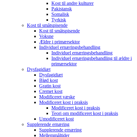
Kost til andre kulturer
Pakistansk
Somalisk
Tyrkisk
Kost til småtspisende
Kost til småtspisende
Voksne
Ældre i primærsektor
Individuel ernæringsbehandling
Individuel ernæringsbehandling
Individuel ernæringsbehandling til ældre i
primærsektor
Dysfagidiæt
Dysfagidiæt
Blød kost
Gratin kost
Cremet kost
Modificeret væske
Modificeret kost i praksis
Modificeret kost i praksis
Teori om modificeret kost i praksis
Umodificeret kost
Supplerende ernæring
Supplerende ernæring
Mellemmåltider