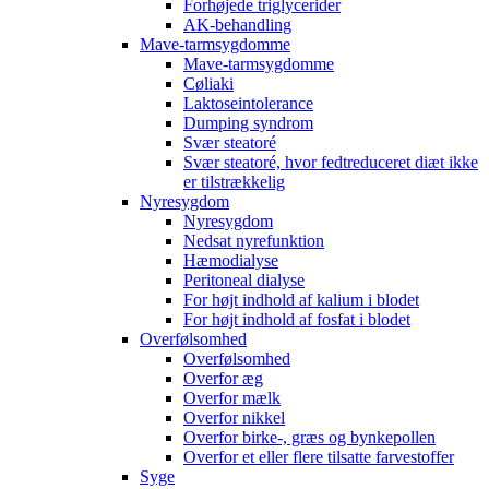
Forhøjede triglycerider
AK-behandling
Mave-tarmsygdomme
Mave-tarmsygdomme
Cøliaki
Laktoseintolerance
Dumping syndrom
Svær steatoré
Svær steatoré, hvor fedtreduceret diæt ikke
er tilstrækkelig
Nyresygdom
Nyresygdom
Nedsat nyrefunktion
Hæmodialyse
Peritoneal dialyse
For højt indhold af kalium i blodet
For højt indhold af fosfat i blodet
Overfølsomhed
Overfølsomhed
Overfor æg
Overfor mælk
Overfor nikkel
Overfor birke-, græs og bynkepollen
Overfor et eller flere tilsatte farvestoffer
Syge