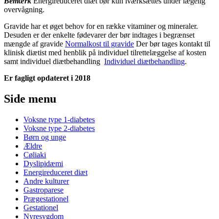
Bemærk
Energireduceret diæt bør kun iværksættes under lægelig
overvågning.
Gravide har et øget behov for en række vitaminer og mineraler.
Desuden er der enkelte fødevarer der bør indtages i begrænset
mængde af gravide
Normalkost til gravide
Der bør tages kontakt til
klinisk diætist med henblik på individuel tilrettelæggelse af kosten
samt individuel diætbehandling
Individuel diætbehandling
.
Er fagligt opdateret i 2018
Side menu
Voksne type 1-diabetes
Voksne type 2-diabetes
Børn og unge
Ældre
Cøliaki
Dyslipidæmi
Energireduceret diæt
Andre kulturer
Gastroparese
Prægestationel
Gestationel
Nyresygdom