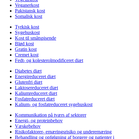
Veganerkost
Pakistansk kost
Somalisk kost
Tyrkisk kost
Sygehuskost
Kost til småtspisende
Blød kost
Gratin kost
Cremet kost
Fedt- og kolesterolmodificeret diæt
Diabetes diæt
Energireduceret diæt
Glutenfri diæt
Laktosereduceret diæt
Kaliumreduceret diæt
Fosfatreduceret diæt
Kalium- og fosfatreduceret sygehuskost
Kommunikation på tværs af sektorer
Energi- og proteinbehov
Væskebehov
Risikofaktorer- ernæringsrisiko og underernæring
Behandling og opfølgning af borgere og patienter i