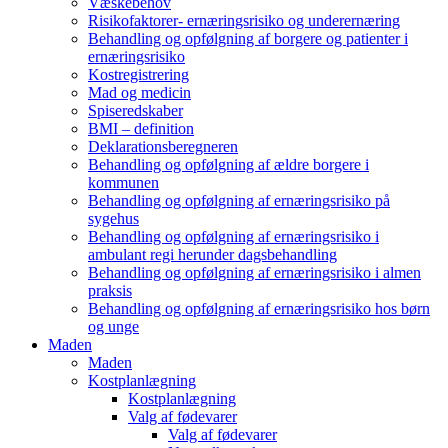
Væskebehov
Risikofaktorer- ernæringsrisiko og underernæring
Behandling og opfølgning af borgere og patienter i
ernæringsrisiko
Kostregistrering
Mad og medicin
Spiseredskaber
BMI – definition
Deklarationsberegneren
Behandling og opfølgning af ældre borgere i
kommunen
Behandling og opfølgning af ernæringsrisiko på
sygehus
Behandling og opfølgning af ernæringsrisiko i
ambulant regi herunder dagsbehandling
Behandling og opfølgning af ernæringsrisiko i almen
praksis
Behandling og opfølgning af ernæringsrisiko hos børn
og unge
Maden
Maden
Kostplanlægning
Kostplanlægning
Valg af fødevarer
Valg af fødevarer