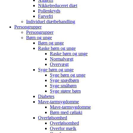
Æggefri
Nikkelreduceret diæt
Pollenkryds
Farvefri
Individuel diætbehandling
Persongrupper
Persongrupper
Børn og unge
Børn og unge
Raske børn og unge
Raske børn og unge
Normalvægt
Overvægt
Syge børn og unge
Syge børn og unge
Syge spædbørn
Syge småbørn
Syge større børn
Diabetes
Mave-tarmsygdomme
Mave-tarmsygdomme
Børn med cøliaki
Overfølsomhed
Overfølsomhed
Overfor mælk