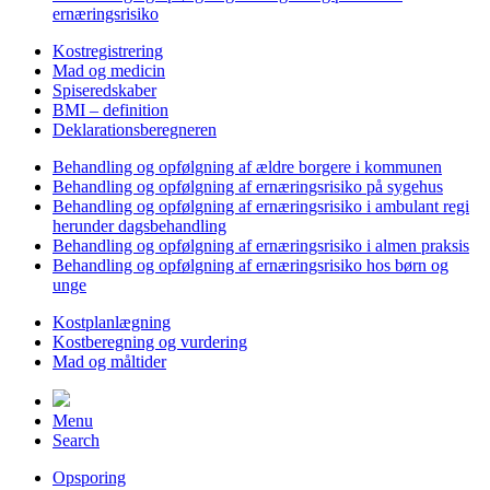
ernæringsrisiko
Kostregistrering
Mad og medicin
Spiseredskaber
BMI – definition
Deklarationsberegneren
Behandling og opfølgning af ældre borgere i kommunen
Behandling og opfølgning af ernæringsrisiko på sygehus
Behandling og opfølgning af ernæringsrisiko i ambulant regi
herunder dagsbehandling
Behandling og opfølgning af ernæringsrisiko i almen praksis
Behandling og opfølgning af ernæringsrisiko hos børn og
unge
Kostplanlægning
Kostberegning og vurdering
Mad og måltider
Menu
Search
Opsporing