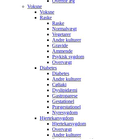
Overfor æg
Voksne
Voksne
Raske
Raske
Normalvægt
Vegetarer
Andre kulturer
Gravide
Ammende
Psykisk sygdom
Overvægt
Diabetes
Diabetes
Andre kulturer
Cøliaki
Dyslipidæmi
Gastroparese
Gestationel
Prægestationel
Nyresygdom
Hjertekarsygdom
Hjertekarsygdom
Overvægt
Andre kulturer