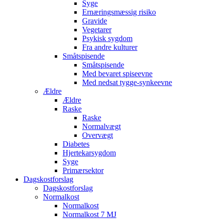
Syge
Ernæringsmæssig risiko
Gravide
Vegetarer
Psykisk sygdom
Fra andre kulturer
Småtspisende
Småtspisende
Med bevaret spiseevne
Med nedsat tygge-synkeevne
Ældre
Ældre
Raske
Raske
Normalvægt
Overvægt
Diabetes
Hjertekarsygdom
Syge
Primærsektor
Dagskostforslag
Dagskostforslag
Normalkost
Normalkost
Normalkost 7 MJ