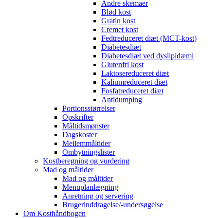
Andre skemaer
Blød kost
Gratin kost
Cremet kost
Fedtreduceret diæt (MCT-kost)
Diabetesdiæt
Diabetesdiæt ved dyslipidæmi
Glutenfri kost
Laktosereduceret diæt
Kaliumreduceret diæt
Fosfatreduceret diæt
Antidumping
Portionsstørrelser
Opskrifter
Måltidsmønster
Dagskoster
Mellemmåltider
Ombytningslister
Kostberegning og vurdering
Mad og måltider
Mad og måltider
Menuplanlægning
Anretning og servering
Brugerinddragelse/-undersøgelse
Om Kosthåndbogen