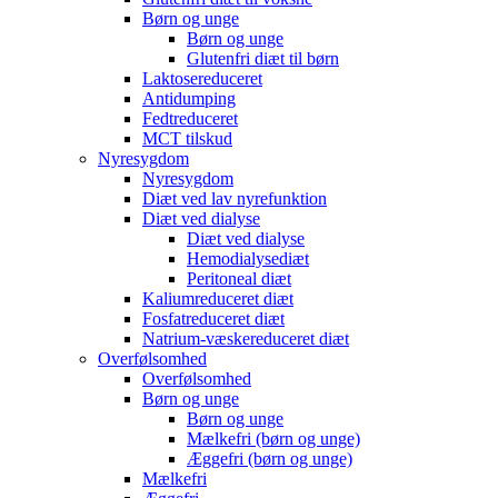
Børn og unge
Børn og unge
Glutenfri diæt til børn
Laktosereduceret
Antidumping
Fedtreduceret
MCT tilskud
Nyresygdom
Nyresygdom
Diæt ved lav nyrefunktion
Diæt ved dialyse
Diæt ved dialyse
Hemodialysediæt
Peritoneal diæt
Kaliumreduceret diæt
Fosfatreduceret diæt
Natrium-væskereduceret diæt
Overfølsomhed
Overfølsomhed
Børn og unge
Børn og unge
Mælkefri (børn og unge)
Æggefri (børn og unge)
Mælkefri