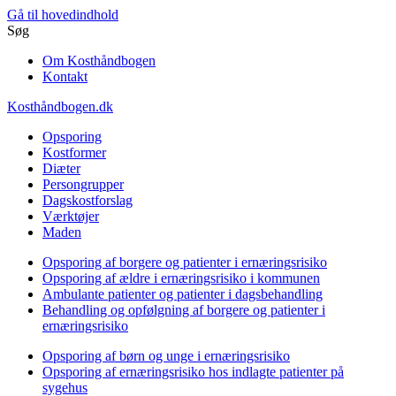
Gå til hovedindhold
Søg
Om Kosthåndbogen
Kontakt
Kosthåndbogen.dk
Opsporing
Kostformer
Diæter
Persongrupper
Dagskostforslag
Værktøjer
Maden
Opsporing af borgere og patienter i ernæringsrisiko
Opsporing af ældre i ernæringsrisiko i kommunen
Ambulante patienter og patienter i dagsbehandling
Behandling og opfølgning af borgere og patienter i
ernæringsrisiko
Opsporing af børn og unge i ernæringsrisiko
Opsporing af ernæringsrisiko hos indlagte patienter på
sygehus