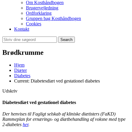
Om Kosthåndbogen
Brugervejledning
Ordforklaring
Gruppen bag Kosthåndbogen
Cookies
Kontakt
Search
Brødkrumme
Hjem
Diæter
Diabetes
Current:
Diabetesdiæt ved gestationel diabetes
Udskriv
Diabetesdiæt ved gestationel diabetes
Der henvises til Fagligt selskab af kliniske diætisters (FaKD)
Rammeplan for ernærings- og diætbehandling af voksne med type
2-diabetes
her
.