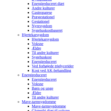
Energireduceret diæt
Andre kulturer
Gastroparese
Prægestationel
Gestationel
Nyresygdom
Sygehuskostbaseret
Hjertekarsygdom
Hjertekarsygdom
Voksne
Ældre
Til andre kulturer
Sygehuskost
Energireduceret
Ved forhøjede triglycerider
Kost ved AK-behandling
Energireduceret
Energireduceret
Voksne
Børn og unge
Ældre
Til andre kulturer
Mave-tarmsygdomme
Mave-tarmsygdomme
Glutenfri diæt til voksne