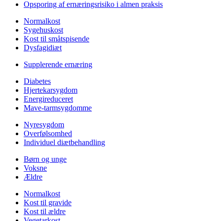
Opsporing af ernæringsrisiko i almen praksis
Normalkost
Sygehuskost
Kost til småtspisende
Dysfagidiæt
Supplerende ernæring
Diabetes
Hjertekarsygdom
Energireduceret
Mave-tarmsygdomme
Nyresygdom
Overfølsomhed
Individuel diætbehandling
Børn og unge
Voksne
Ældre
Normalkost
Kost til gravide
Kost til ældre
Vegetarkost