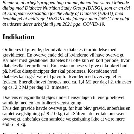
Bemærk, at arbejdsgruppen bag rammeplanen har været i løbende
dialog med Diabetes Nutrition Study Group (DNSG), som er en del
af European Association for the Study of Diabetes (EASD), med
henblik på at inddrage DNSG’s anbefalinger, men DNSG har valgt
at udsætte deres arbejde til juni 2021 pga. COVID-19.
Indikation
Ordineres til gravide, der udvikler diabetes i forbindelse med
graviditeten. En overvejende del af kvinderne vil have overvægt.
Kvinder med gestationel diabetes har ofte kun en kort periode, hvor
diabetesdiæt er ordineret. En kostanamnese vil give et konkret bud
på, hvilke diætprincipper der skal prioriteres. Kostrådene ved
diabetes kan også være til gavn for kvinder med overvægt efter
fødslen. Energibehovet forøges med ca. 1,4 MJ per dag i 2. trimester
og ca. 2,2 MJ per dag i 3. trimester.
Diætens energiindhold øges under hensyntagen til energibehovet
samtidig med en kontrolleret vægtstigning,
Hvis den gravide havde overvægt, før hun blev gravid, anbefales en
samlet vægtstigning på 8 -10 kg i alt. Såfremt der er tale om svær
overvægt, anbefales den samlede vægtstigning ikke at være mere
end 6 - 9 kg.