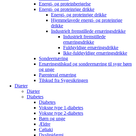
Energi- og proteinberigelse
Energi- og proteinrige drikke
Energi- og proteinrige drikke
Hjemmelavede energi- og proteinrige
drikke
Industrielt fremstillede ernæringsdrikke
Industrielt fremstillede
ernæringsdrikke
Fuldgyldige ernæringsdrikke
Ikke-fuldgyldige ernæringsdrikke
Sondeernæring
Ernæringstilskud og sondeernæring til syge børn
og unge
Parenteral ernæring
Tilskud fra Sygesikringen
Diæter
Diæter
Diabetes
Diabetes
Voksne type 1-diabetes
Voksne type 2-diabetes
Børn og unge
Ældre
Cøliaki
Dyslipidæmi