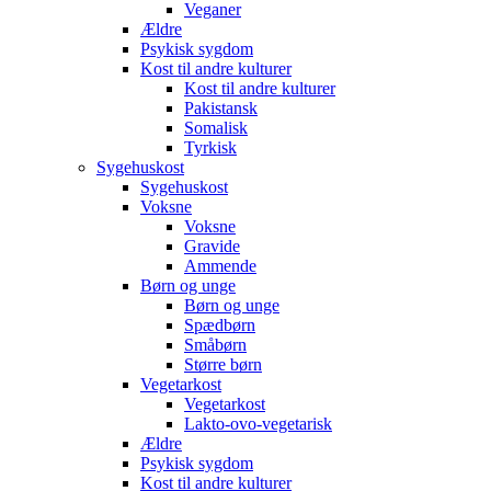
Veganer
Ældre
Psykisk sygdom
Kost til andre kulturer
Kost til andre kulturer
Pakistansk
Somalisk
Tyrkisk
Sygehuskost
Sygehuskost
Voksne
Voksne
Gravide
Ammende
Børn og unge
Børn og unge
Spædbørn
Småbørn
Større børn
Vegetarkost
Vegetarkost
Lakto-ovo-vegetarisk
Ældre
Psykisk sygdom
Kost til andre kulturer