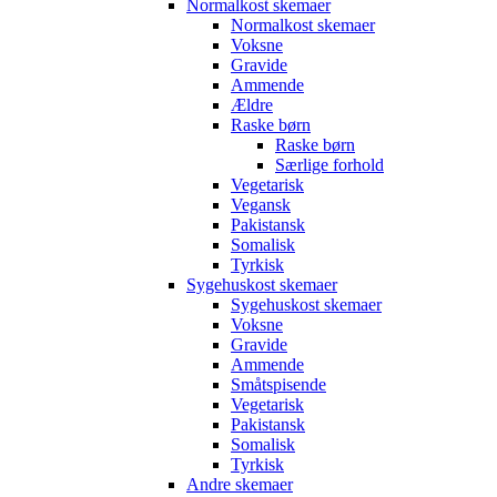
Normalkost skemaer
Normalkost skemaer
Voksne
Gravide
Ammende
Ældre
Raske børn
Raske børn
Særlige forhold
Vegetarisk
Vegansk
Pakistansk
Somalisk
Tyrkisk
Sygehuskost skemaer
Sygehuskost skemaer
Voksne
Gravide
Ammende
Småtspisende
Vegetarisk
Pakistansk
Somalisk
Tyrkisk
Andre skemaer