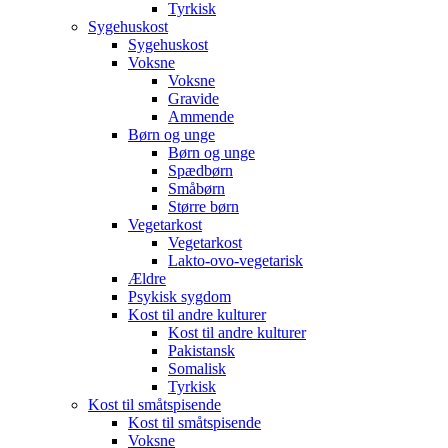
Tyrkisk
Sygehuskost
Sygehuskost
Voksne
Voksne
Gravide
Ammende
Børn og unge
Børn og unge
Spædbørn
Småbørn
Større børn
Vegetarkost
Vegetarkost
Lakto-ovo-vegetarisk
Ældre
Psykisk sygdom
Kost til andre kulturer
Kost til andre kulturer
Pakistansk
Somalisk
Tyrkisk
Kost til småtspisende
Kost til småtspisende
Voksne