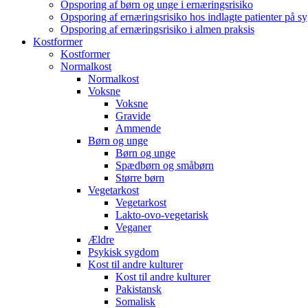
Opsporing af børn og unge i ernæringsrisiko
Opsporing af ernæringsrisiko hos indlagte patienter på s
Opsporing af ernæringsrisiko i almen praksis
Kostformer
Kostformer
Normalkost
Normalkost
Voksne
Voksne
Gravide
Ammende
Børn og unge
Børn og unge
Spædbørn og småbørn
Større børn
Vegetarkost
Vegetarkost
Lakto-ovo-vegetarisk
Veganer
Ældre
Psykisk sygdom
Kost til andre kulturer
Kost til andre kulturer
Pakistansk
Somalisk