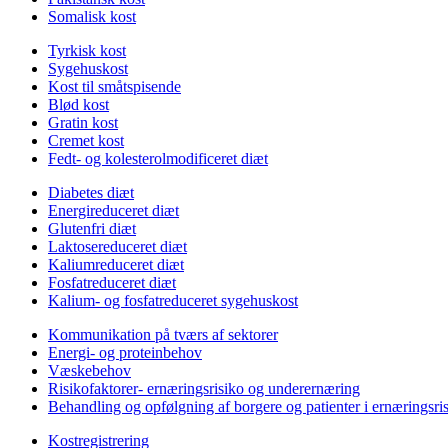
Somalisk kost
Tyrkisk kost
Sygehuskost
Kost til småtspisende
Blød kost
Gratin kost
Cremet kost
Fedt- og kolesterolmodificeret diæt
Diabetes diæt
Energireduceret diæt
Glutenfri diæt
Laktosereduceret diæt
Kaliumreduceret diæt
Fosfatreduceret diæt
Kalium- og fosfatreduceret sygehuskost
Kommunikation på tværs af sektorer
Energi- og proteinbehov
Væskebehov
Risikofaktorer- ernæringsrisiko og underernæring
Behandling og opfølgning af borgere og patienter i ernæringsri
Kostregistrering