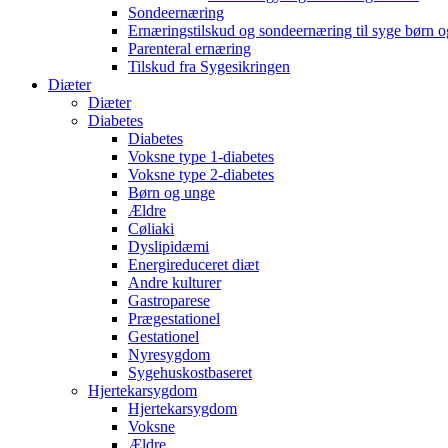
Sondeernæring
Ernæringstilskud og sondeernæring til syge børn 
Parenteral ernæring
Tilskud fra Sygesikringen
Diæter
Diæter
Diabetes
Diabetes
Voksne type 1-diabetes
Voksne type 2-diabetes
Børn og unge
Ældre
Cøliaki
Dyslipidæmi
Energireduceret diæt
Andre kulturer
Gastroparese
Prægestationel
Gestationel
Nyresygdom
Sygehuskostbaseret
Hjertekarsygdom
Hjertekarsygdom
Voksne
Ældre