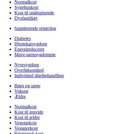
Normalkost
Sygehuskost
Kost til småtspisende
Dysfagidiæt
Supplerende ernæring
Diabetes
Hjertekarsygdom
Energireduceret
Mave-tarmsygdomme
Nyresygdom
Overfølsomhed
Individuel diætbehandling
Børn og unge
Voksne
Ældre
Normalkost
Kost til gravide
Kost til ældre
Vegetarkost
Veganerkost
Pakistansk kost