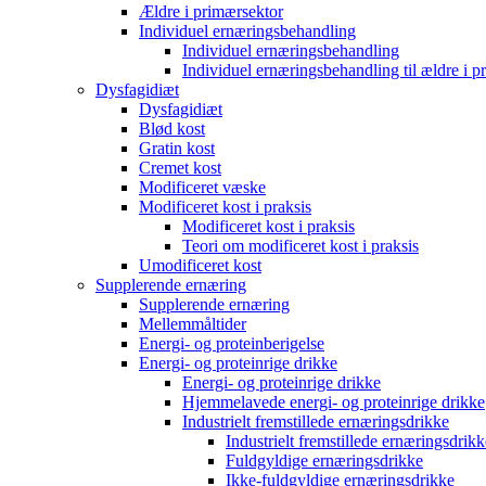
Ældre i primærsektor
Individuel ernæringsbehandling
Individuel ernæringsbehandling
Individuel ernæringsbehandling til ældre i p
Dysfagidiæt
Dysfagidiæt
Blød kost
Gratin kost
Cremet kost
Modificeret væske
Modificeret kost i praksis
Modificeret kost i praksis
Teori om modificeret kost i praksis
Umodificeret kost
Supplerende ernæring
Supplerende ernæring
Mellemmåltider
Energi- og proteinberigelse
Energi- og proteinrige drikke
Energi- og proteinrige drikke
Hjemmelavede energi- og proteinrige drikke
Industrielt fremstillede ernæringsdrikke
Industrielt fremstillede ernæringsdrikk
Fuldgyldige ernæringsdrikke
Ikke-fuldgyldige ernæringsdrikke