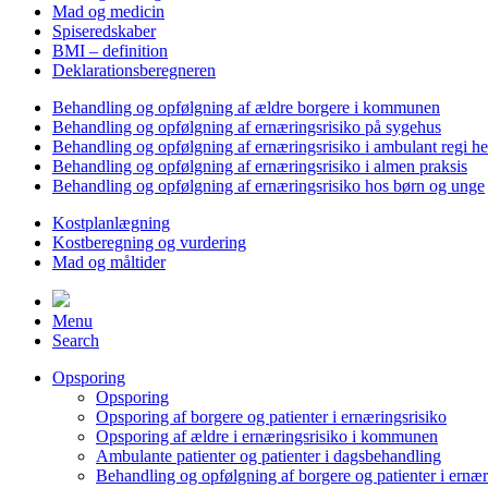
Mad og medicin
Spiseredskaber
BMI – definition
Deklarationsberegneren
Behandling og opfølgning af ældre borgere i kommunen
Behandling og opfølgning af ernæringsrisiko på sygehus
Behandling og opfølgning af ernæringsrisiko i ambulant regi h
Behandling og opfølgning af ernæringsrisiko i almen praksis
Behandling og opfølgning af ernæringsrisiko hos børn og unge
Kostplanlægning
Kostberegning og vurdering
Mad og måltider
Menu
Search
Opsporing
Opsporing
Opsporing af borgere og patienter i ernæringsrisiko
Opsporing af ældre i ernæringsrisiko i kommunen
Ambulante patienter og patienter i dagsbehandling
Behandling og opfølgning af borgere og patienter i ernær