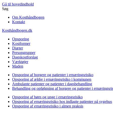
Gå til hovedindhold
Søg
Om Kosthåndbogen
Kontakt
Kosthåndbogen.dk
Opsporing
Kostformer
Diæter
Persongrupper
Dagskostforslag
Værktøjer
Maden
Opsporing af borgere og patienter i ernæringsrisiko
Opsporing af ældre i ernæringsrisiko i kommunen
Ambulante patienter og patienter i dagsbehandling
Behandling og opfølgning af borgere og patienter i ernæringsri
Opsporing af børn og unge i ernæringsrisiko
Opsporing af ernæringsrisiko hos indlagte patienter på sygehus
Opsporing af ernæringsrisiko i almen praksis