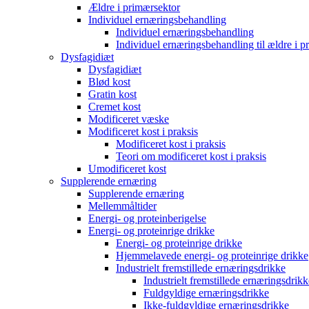
Ældre i primærsektor
Individuel ernæringsbehandling
Individuel ernæringsbehandling
Individuel ernæringsbehandling til ældre i p
Dysfagidiæt
Dysfagidiæt
Blød kost
Gratin kost
Cremet kost
Modificeret væske
Modificeret kost i praksis
Modificeret kost i praksis
Teori om modificeret kost i praksis
Umodificeret kost
Supplerende ernæring
Supplerende ernæring
Mellemmåltider
Energi- og proteinberigelse
Energi- og proteinrige drikke
Energi- og proteinrige drikke
Hjemmelavede energi- og proteinrige drikke
Industrielt fremstillede ernæringsdrikke
Industrielt fremstillede ernæringsdrikk
Fuldgyldige ernæringsdrikke
Ikke-fuldgyldige ernæringsdrikke