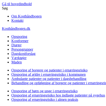
Gå til hovedindhold
Søg
Om Kosthåndbogen
Kontakt
Kosthåndbogen.dk
Opsporing
Kostformer
Diæter
Persongrupper
Dagskostforslag
Værktøjer
Maden
Opsporing af borgere og patienter i ernæringsrisiko
Opsporing af ældre i ernæringsrisiko i kommunen
Ambulante patienter og patienter i dagsbehandling
Behandling og opfølgning af borgere og patienter i ernæringsri
Opsporing af børn og unge i ernæringsrisiko
Opsporing af ernæringsrisiko hos indlagte patienter på sygehus
Opsporing af ernæringsrisiko i almen praksis