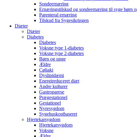
Sondeernæring
Ernæringstilskud og sondeernæring til syge børn 
Parenteral ernæring
Tilskud fra Sygesikringen
Diæter
Diæter
Diabetes
Diabetes
Voksne type 1-diabetes
Voksne type 2-diabetes
Børn og unge
Ældre
Cøliaki
Dyslipidæmi
Energireduceret diæt
Andre kulturer
Gastroparese
Prægestationel
Gestationel
Nyresygdom
Sygehuskostbaseret
Hjertekarsygdom
Hjertekarsygdom
Voksne
Ældre