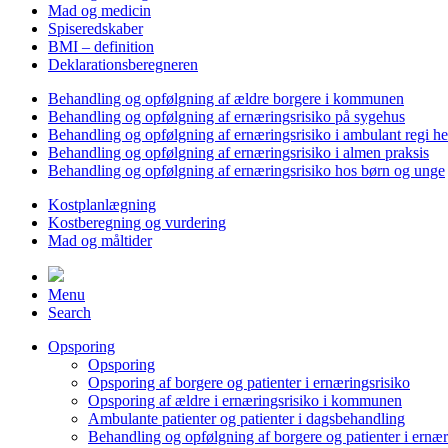
Mad og medicin
Spiseredskaber
BMI – definition
Deklarationsberegneren
Behandling og opfølgning af ældre borgere i kommunen
Behandling og opfølgning af ernæringsrisiko på sygehus
Behandling og opfølgning af ernæringsrisiko i ambulant regi h
Behandling og opfølgning af ernæringsrisiko i almen praksis
Behandling og opfølgning af ernæringsrisiko hos børn og unge
Kostplanlægning
Kostberegning og vurdering
Mad og måltider
Menu
Search
Opsporing
Opsporing
Opsporing af borgere og patienter i ernæringsrisiko
Opsporing af ældre i ernæringsrisiko i kommunen
Ambulante patienter og patienter i dagsbehandling
Behandling og opfølgning af borgere og patienter i ernær