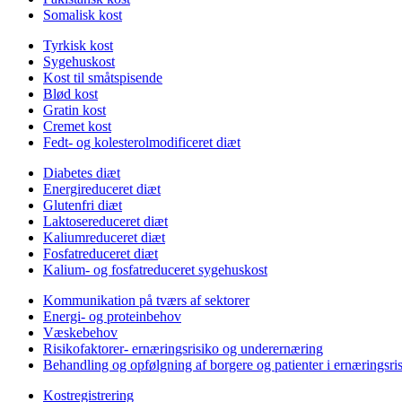
Somalisk kost
Tyrkisk kost
Sygehuskost
Kost til småtspisende
Blød kost
Gratin kost
Cremet kost
Fedt- og kolesterolmodificeret diæt
Diabetes diæt
Energireduceret diæt
Glutenfri diæt
Laktosereduceret diæt
Kaliumreduceret diæt
Fosfatreduceret diæt
Kalium- og fosfatreduceret sygehuskost
Kommunikation på tværs af sektorer
Energi- og proteinbehov
Væskebehov
Risikofaktorer- ernæringsrisiko og underernæring
Behandling og opfølgning af borgere og patienter i ernæringsri
Kostregistrering