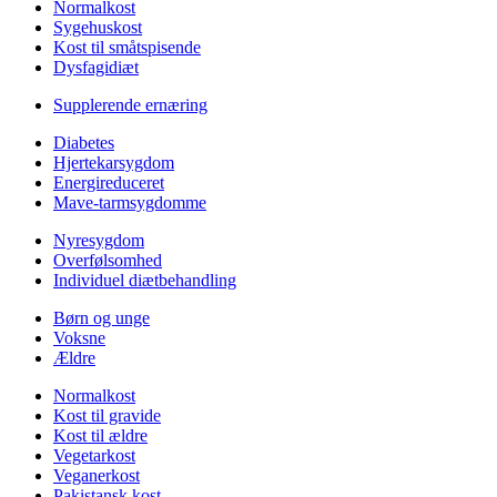
Normalkost
Sygehuskost
Kost til småtspisende
Dysfagidiæt
Supplerende ernæring
Diabetes
Hjertekarsygdom
Energireduceret
Mave-tarmsygdomme
Nyresygdom
Overfølsomhed
Individuel diætbehandling
Børn og unge
Voksne
Ældre
Normalkost
Kost til gravide
Kost til ældre
Vegetarkost
Veganerkost
Pakistansk kost