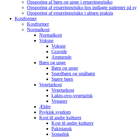
Opsporing af børn og unge i ernæringsrisiko
Opsporing af ernæringsrisiko hos indlagte patienter på s
Opsporing af ernæringsrisiko i almen praksis
Kostformer
Kostformer
Normalkost
Normalkost
Voksne
Voksne
Gravide
Ammende
Børn og unge
Børn og unge
Spædbørn og småbørn
Større børn
Vegetarkost
Vegetarkost
Lakto-ovo-vegetarisk
Veganer
Ældre
Psykisk sygdom
Kost til andre kulturer
Kost til andre kulturer
Pakistansk
Somalisk