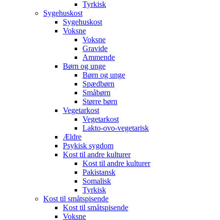
Tyrkisk
Sygehuskost
Sygehuskost
Voksne
Voksne
Gravide
Ammende
Børn og unge
Børn og unge
Spædbørn
Småbørn
Større børn
Vegetarkost
Vegetarkost
Lakto-ovo-vegetarisk
Ældre
Psykisk sygdom
Kost til andre kulturer
Kost til andre kulturer
Pakistansk
Somalisk
Tyrkisk
Kost til småtspisende
Kost til småtspisende
Voksne