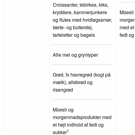
Croissanter, tebirkes, kiks,
kryddere, kammerjunkere
Müesli
og flutes med hvidløgssmør,
morgen
tærte- og butterdej,
med et 
tarteletter og bagels
fedt og
Alle mel og gryntyper
Grød, fx havregrød (kogt på
mælk), øllebrød og
risengrød
Müesli og
morgenmadsprodukter med
et højt indhold af fedt og
1
sukker