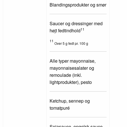
Blandingsprodukter og smør
Saucer og dressinger med
11
højt fedtindhold
11
Over 5 g fedt pr. 100 g
Alle typer mayonnaise,
mayonnaisesalater og
remoulade (inkl.
lightprodukter), pesto
Ketchup, sennep og
tomatpuré
Sojasauce, engelsk sauce,