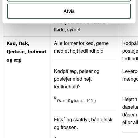
yderligere salt.
Afvis
Alle typer creme fraiche,
fløde, syrnet
Alle former for kød, gerne
Kødpål
Kød, fisk,
med et højt fedtindhold
posteje
fjerkræ, indmad
fedtind
og æg
Kødpålæg, pølser og
Leverpo
postejer med højt
mængd
6
fedtindhold
6
Højst 1
Over 10 g fedt pr. 100 g
dåsetu
dåser 
7
Fisk
og skaldyr, både frisk
eller a
og frossen.