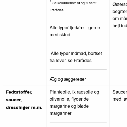
7
Se kolonnerne: Af og til samt
Østers
Frarådes.
begræn
om mån
højt in
Alle typer fjerkræ – gerne
med skind.
Alle typer indmad, bortset
fra lever, se Frarådes
Æg og æggeretter
Planteolie, fx rapsolie og
Saucer
Fedtstoffer,
olivenolie, flydende
med lav
saucer,
margarine og bløde
dressinger m.m.
margariner