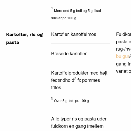
1
Mere end 5 g fedt og 5 g tilsat
sukker pr. 100 g
Kartofler, kartoffelmos
Fuldkor
Kartofler, ris og
pasta e
pasta
rug-/hv
Brasede kartofler
bulgur
gang i
variatio
Kartoffelprodukter med højt
2
fedtindhold
fx pommes
frites
2
Over 5 g fedt pr. 100 g
Alle typer ris og pasta uden
fuldkorn en gang imellem