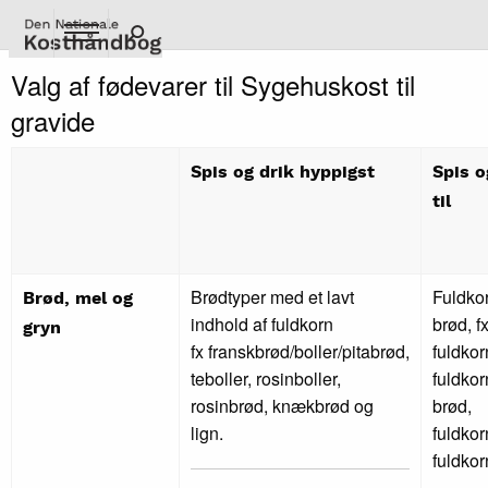
Gå
til
hovedindhold
Valg af fødevarer til Sygehuskost til
gravide
Spis og drik hyppigst
Spis o
til
Brødtyper med et lavt
Fuldkor
Brød, mel og
indhold af fuldkorn
brød, f
gryn
fx franskbrød/boller/pitabrød,
fuldko
teboller, rosinboller,
fuldkor
rosinbrød, knækbrød og
brød,
lign.
fuldkor
fuldko