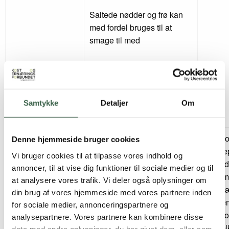
Saltede nødder og frø kan
med fordel bruges til at
smage til med
Chokoladenøddecreme og
lign.
Samtykke
Detaljer
Om
Peanutbutter
Mælk og syrnede
Mælk o
Mælkeprodukter
Denne hjemmeside bruger cookies
mælkeprodukter med højt
mælkep
og ost
Vi bruger cookies til at tilpasse vores indhold og
3
fedtindhold
, fx sødmælk,
lavt fe
annoncer, til at vise dig funktioner til sociale medier og til
ymer, tykmælk, A-38,
skumm
at analysere vores trafik. Vi deler også oplysninger om
sødmælksyoghurt,
minimæ
din brug af vores hjemmeside med vores partnere inden
frugtyoghurt og koldskål
kærne
for sociale medier, annonceringspartnere og
ylette 
analysepartnere. Vores partnere kan kombinere disse
3
Over 1,5 g fedt pr. 100 g
letmæl
data med andre oplysninger, du har givet dem, eller som