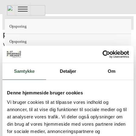
Gå
til
hovedindhold
Opsporing af ernæringsrisiko i almen
Opsporing
praksis.
Opsporing
Vejning anvendes som redskab til identifikation af uplanlagt
vægttab, det vil sige til opsporing af patienter i
Opsporing af borgere og patienter i ernæringsrisiko
ernæringsrisiko. Opsporingen foregår både opportunistisk
og mere systematisk.
Samtykke
Detaljer
Om
Opsporing af ældre i ernæringsrisiko i kommunen
Ambulante patienter og patienter i dagsbehandling
Sundhedsstyrelsen 2022, Underernæring
Denne hjemmeside bruger cookies
For at kunne opspore et uplanlagt vægttab i almen praksis,
Vi bruger cookies til at tilpasse vores indhold og
Behandling og opfølgning af borgere og patienter i ernæringsrisiko
er det nødvendigt at kende en udgangsvægt på patienten.
annoncer, til at vise dig funktioner til sociale medier og til
at analysere vores trafik. Vi deler også oplysninger om
Det er derfor hensigtsmæssigt, at den praktiserende læge på
Opsporing af børn og unge i ernæringsrisiko
din brug af vores hjemmeside med vores partnere inden
et tidligere relevant tidspunkt har noteret patientens vægt i
for sociale medier, annonceringspartnere og
journalen.
Opsporing af ernæringsrisiko hos indlagte patienter på sygehus