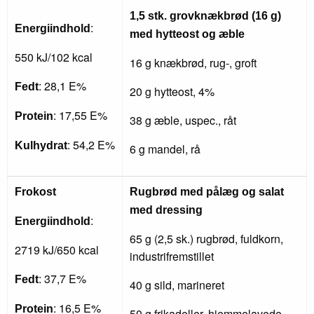
1,5 stk. grovknækbrød (16 g)
:
Energiindhold
med hytteost og æble
550 kJ/102 kcal
16 g knækbrød, rug-, groft
: 28,1 E%
Fedt
20 g hytteost, 4%
: 17,55 E%
Protein
38 g æble, uspec., råt
: 54,2 E%
Kulhydrat
6 g mandel, rå
Frokost
Rugbrød med pålæg og salat
med dressing
:
Energiindhold
65 g (2,5 sk.) rugbrød, fuldkorn,
2719 kJ/650 kcal
industrifremstillet
: 37,7 E%
Fedt
40 g sild, marineret
: 16,5 E%
Protein
50 g frikadeller, hjemmelavede