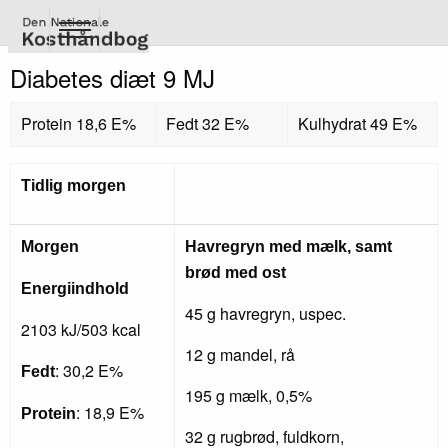
Gå
til
hovedindhold
Diabetes diæt 9 MJ
Protein 18,6 E%
Fedt 32 E%
Kulhydrat 49 E%
Tidlig morgen
Morgen
Havregryn med mælk, samt
brød med ost
Energiindhold
45 g havregryn, uspec.
2103 kJ/503 kcal
12 g mandel, rå
: 30,2 E%
Fedt
195 g mælk, 0,5%
: 18,9 E%
Protein
32 g rugbrød, fuldkorn,