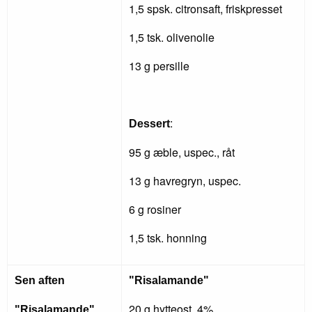
1,5 spsk. citronsaft, friskpresset
1,5 tsk. olivenolie
13 g persille
:
Dessert
95 g æble, uspec., råt
13 g havregryn, uspec.
6 g rosiner
1,5 tsk. honning
Sen aften
"Risalamande"
20 g hytteost, 4%
"Risalamande"