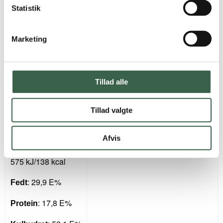
95 g æble, uspec., råt
Statistik
546 kJ/131 kcal
6 g mandel, rå
: 24,9 E%
Fedt
Marketing
1 spsk. havregryn, uspec.
: 16,4 E%
Protein
Kanel eller vaniljepulver
: 58,6 E%
Kulhydrat
Tillad alle
Kaffe/te
Tillad valgte
Hytteost
Afvis
:
Energiindhold
575 kJ/138 kcal
: 29,9 E%
Fedt
: 17,8 E%
Protein