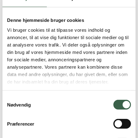
Eller
:
Salat
Denne hjemmeside bruger cookies
85 g gulerod, dansk, rå
Vi bruger cookies til at tilpasse vores indhold og
annoncer, til at vise dig funktioner til sociale medier og til
65 g spidskål, rå
at analysere vores trafik. Vi deler også oplysninger om
65 g appelsin, rå
din brug af vores hjemmeside med vores partnere inden
for sociale medier, annonceringspartnere og
20 g rosiner
analysepartnere. Vores partnere kan kombinere disse
data med andre oplysninger, du har givet dem, eller som
:
Dressing
de har indsamlet fra din brug af deres tjenester.
1,5 spsk. citronsaft, friskpresset
Samtykkevalg
Nødvendig
Eftermiddag
Skyr/hytteost med æble,
mandler og havregryn
Skyr
Præferencer
26 g skyr eller 26 g hytteost
:
Energiindhold