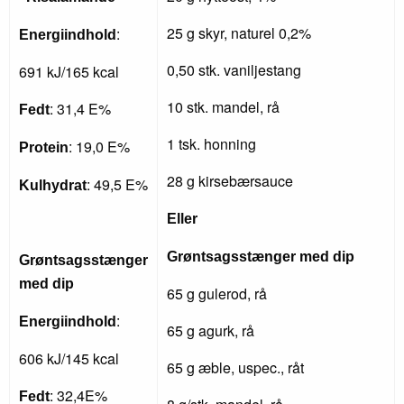
25 g skyr, naturel 0,2%
:
Energiindhold
0,50 stk. vaniljestang
691 kJ/165 kcal
10 stk. mandel, rå
: 31,4 E%
Fedt
1 tsk. honning
: 19,0 E%
Protein
28 g kirsebærsauce
: 49,5 E%
Kulhydrat
Eller
Grøntsagsstænger med dip
Grøntsagsstænger
med dip
65 g gulerod, rå
:
Energiindhold
65 g agurk, rå
606 kJ/145 kcal
65 g æble, uspec., råt
: 32,4E%
Fedt