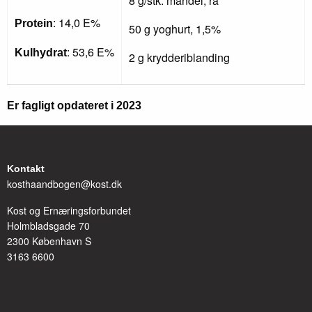
8 g/stk. mandel, rå
: 14,0 E%
Protein
50 g yoghurt, 1,5%
: 53,6 E%
Kulhydrat
2 g krydderiblanding
Er fagligt opdateret i 2023
Kontakt
kosthaandbogen@kost.dk
Kost og Ernæringsforbundet
Holmbladsgade 70
2300 København S
3163 6600