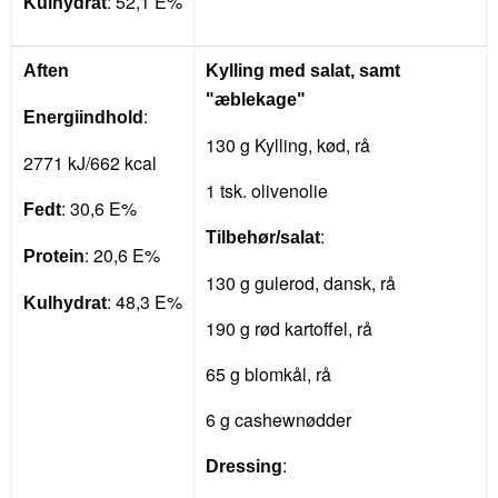
: 52,1 E%
Kulhydrat
Aften
Kylling med salat, samt
"æblekage"
:
Energiindhold
130 g Kylling, kød, rå
2771 kJ/662 kcal
1 tsk. olivenolie
: 30,6 E%
Fedt
:
Tilbehør/salat
: 20,6 E%
Protein
130 g gulerod, dansk, rå
: 48,3 E%
Kulhydrat
190 g rød kartoffel, rå
65 g blomkål, rå
6 g cashewnødder
:
Dressing