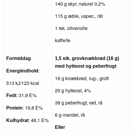
140 g skyr, naturel 0,2%
115 g æble, uspec., råt
1 tsk. olivenolie
kaffe/te
Formiddag
1,5 stk. grovknækbrød (16 g)
med hytteost og peberfrugt
:
Energiindhold
16 g knækbrød, rug-, groft
513 kJ/123 kcal
20 g hytteost, 4%
: 31,9 E%
Fedt
38 g peberfrugt, rød, rå
: 19,8 E%
Protein
6 g mandel, rå
: 48,1 E%
Kulhydrat
Eller