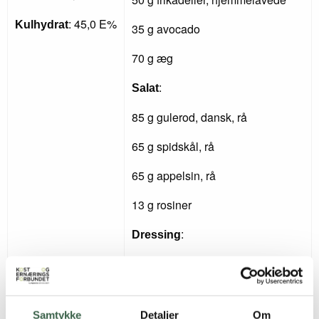
: 45,0 E%
Kulhydrat
35 g avocado
70 g æg
:
Salat
85 g gulerod, dansk, rå
65 g spidskål, rå
65 g appelsin, rå
13 g rosiner
:
Dressing
1,5 spsk. citronsaft, friskpresset
0,75 tsk. (5 g) honning
Samtykke
Detaljer
Om