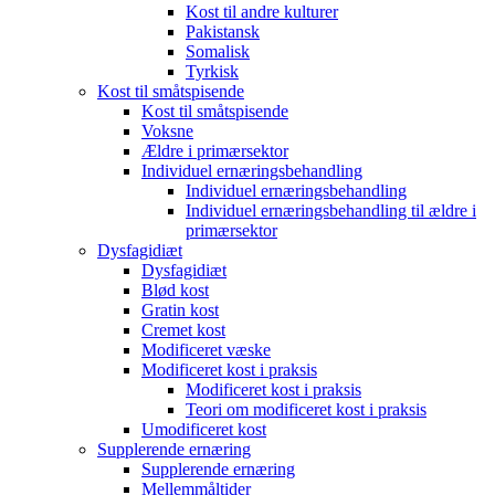
Kost til andre kulturer
Pakistansk
Somalisk
Tyrkisk
Kost til småtspisende
Kost til småtspisende
Voksne
Ældre i primærsektor
Individuel ernæringsbehandling
Individuel ernæringsbehandling
Individuel ernæringsbehandling til ældre i
primærsektor
Dysfagidiæt
Dysfagidiæt
Blød kost
Gratin kost
Cremet kost
Modificeret væske
Modificeret kost i praksis
Modificeret kost i praksis
Teori om modificeret kost i praksis
Umodificeret kost
Supplerende ernæring
Supplerende ernæring
Mellemmåltider