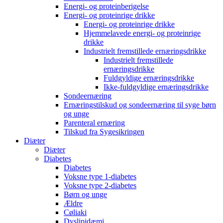
Energi- og proteinberigelse
Energi- og proteinrige drikke
Energi- og proteinrige drikke
Hjemmelavede energi- og proteinrige
drikke
Industrielt fremstillede ernæringsdrikke
Industrielt fremstillede
ernæringsdrikke
Fuldgyldige ernæringsdrikke
Ikke-fuldgyldige ernæringsdrikke
Sondeernæring
Ernæringstilskud og sondeernæring til syge børn
og unge
Parenteral ernæring
Tilskud fra Sygesikringen
Diæter
Diæter
Diabetes
Diabetes
Voksne type 1-diabetes
Voksne type 2-diabetes
Børn og unge
Ældre
Cøliaki
Dyslipidæmi