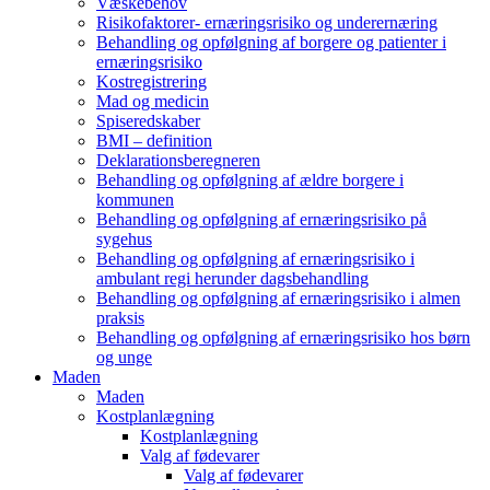
Væskebehov
Risikofaktorer- ernæringsrisiko og underernæring
Behandling og opfølgning af borgere og patienter i
ernæringsrisiko
Kostregistrering
Mad og medicin
Spiseredskaber
BMI – definition
Deklarationsberegneren
Behandling og opfølgning af ældre borgere i
kommunen
Behandling og opfølgning af ernæringsrisiko på
sygehus
Behandling og opfølgning af ernæringsrisiko i
ambulant regi herunder dagsbehandling
Behandling og opfølgning af ernæringsrisiko i almen
praksis
Behandling og opfølgning af ernæringsrisiko hos børn
og unge
Maden
Maden
Kostplanlægning
Kostplanlægning
Valg af fødevarer
Valg af fødevarer