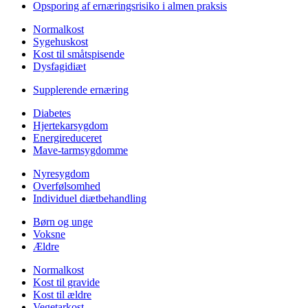
Opsporing af ernæringsrisiko i almen praksis
Normalkost
Sygehuskost
Kost til småtspisende
Dysfagidiæt
Supplerende ernæring
Diabetes
Hjertekarsygdom
Energireduceret
Mave-tarmsygdomme
Nyresygdom
Overfølsomhed
Individuel diætbehandling
Børn og unge
Voksne
Ældre
Normalkost
Kost til gravide
Kost til ældre
Vegetarkost