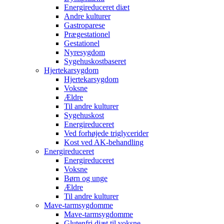
Energireduceret diæt
Andre kulturer
Gastroparese
Prægestationel
Gestationel
Nyresygdom
Sygehuskostbaseret
Hjertekarsygdom
Hjertekarsygdom
Voksne
Ældre
Til andre kulturer
Sygehuskost
Energireduceret
Ved forhøjede triglycerider
Kost ved AK-behandling
Energireduceret
Energireduceret
Voksne
Børn og unge
Ældre
Til andre kulturer
Mave-tarmsygdomme
Mave-tarmsygdomme
Glutenfri diæt til voksne