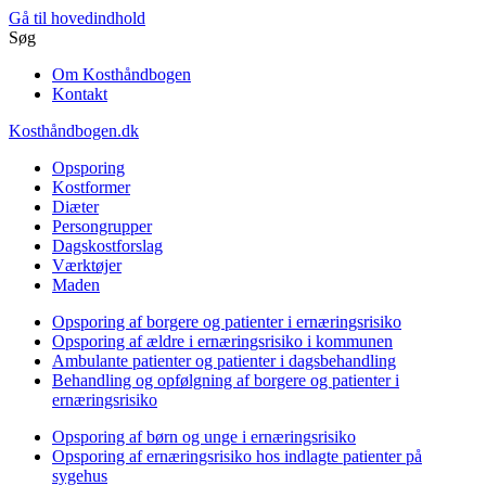
Gå til hovedindhold
Søg
Om Kosthåndbogen
Kontakt
Kosthåndbogen.dk
Opsporing
Kostformer
Diæter
Persongrupper
Dagskostforslag
Værktøjer
Maden
Opsporing af borgere og patienter i ernæringsrisiko
Opsporing af ældre i ernæringsrisiko i kommunen
Ambulante patienter og patienter i dagsbehandling
Behandling og opfølgning af borgere og patienter i
ernæringsrisiko
Opsporing af børn og unge i ernæringsrisiko
Opsporing af ernæringsrisiko hos indlagte patienter på
sygehus