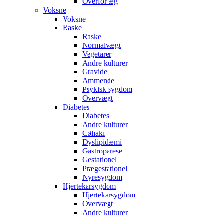
Overfor æg
Voksne
Voksne
Raske
Raske
Normalvægt
Vegetarer
Andre kulturer
Gravide
Ammende
Psykisk sygdom
Overvægt
Diabetes
Diabetes
Andre kulturer
Cøliaki
Dyslipidæmi
Gastroparese
Gestationel
Prægestationel
Nyresygdom
Hjertekarsygdom
Hjertekarsygdom
Overvægt
Andre kulturer