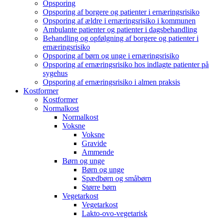
Opsporing
Opsporing af borgere og patienter i ernæringsrisiko
Opsporing af ældre i ernæringsrisiko i kommunen
Ambulante patienter og patienter i dagsbehandling
Behandling og opfølgning af borgere og patienter i
ernæringsrisiko
Opsporing af børn og unge i ernæringsrisiko
Opsporing af ernæringsrisiko hos indlagte patienter på
sygehus
Opsporing af ernæringsrisiko i almen praksis
Kostformer
Kostformer
Normalkost
Normalkost
Voksne
Voksne
Gravide
Ammende
Børn og unge
Børn og unge
Spædbørn og småbørn
Større børn
Vegetarkost
Vegetarkost
Lakto-ovo-vegetarisk