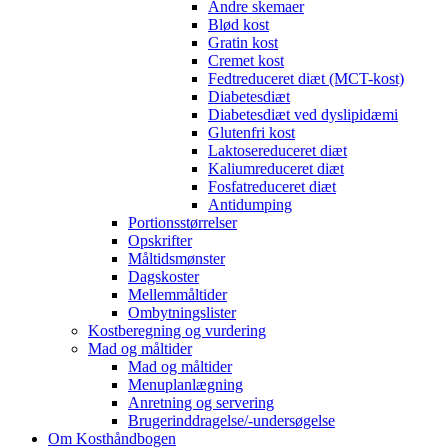
Andre skemaer
Blød kost
Gratin kost
Cremet kost
Fedtreduceret diæt (MCT-kost)
Diabetesdiæt
Diabetesdiæt ved dyslipidæmi
Glutenfri kost
Laktosereduceret diæt
Kaliumreduceret diæt
Fosfatreduceret diæt
Antidumping
Portionsstørrelser
Opskrifter
Måltidsmønster
Dagskoster
Mellemmåltider
Ombytningslister
Kostberegning og vurdering
Mad og måltider
Mad og måltider
Menuplanlægning
Anretning og servering
Brugerinddragelse/-undersøgelse
Om Kosthåndbogen