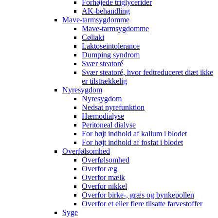
Forhøjede triglycerider
AK-behandling
Mave-tarmsygdomme
Mave-tarmsygdomme
Cøliaki
Laktoseintolerance
Dumping syndrom
Svær steatoré
Svær steatoré, hvor fedtreduceret diæt ikke
er tilstrækkelig
Nyresygdom
Nyresygdom
Nedsat nyrefunktion
Hæmodialyse
Peritoneal dialyse
For højt indhold af kalium i blodet
For højt indhold af fosfat i blodet
Overfølsomhed
Overfølsomhed
Overfor æg
Overfor mælk
Overfor nikkel
Overfor birke-, græs og bynkepollen
Overfor et eller flere tilsatte farvestoffer
Syge