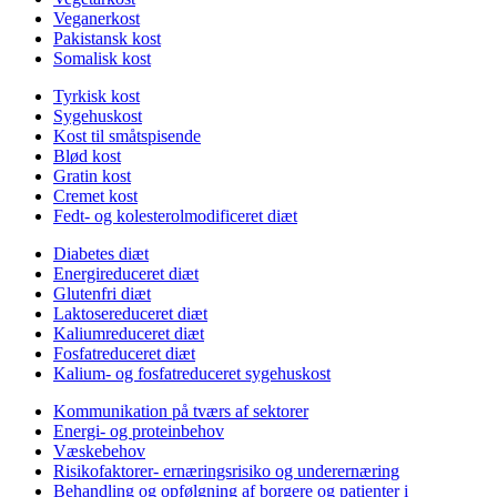
Veganerkost
Pakistansk kost
Somalisk kost
Tyrkisk kost
Sygehuskost
Kost til småtspisende
Blød kost
Gratin kost
Cremet kost
Fedt- og kolesterolmodificeret diæt
Diabetes diæt
Energireduceret diæt
Glutenfri diæt
Laktosereduceret diæt
Kaliumreduceret diæt
Fosfatreduceret diæt
Kalium- og fosfatreduceret sygehuskost
Kommunikation på tværs af sektorer
Energi- og proteinbehov
Væskebehov
Risikofaktorer- ernæringsrisiko og underernæring
Behandling og opfølgning af borgere og patienter i