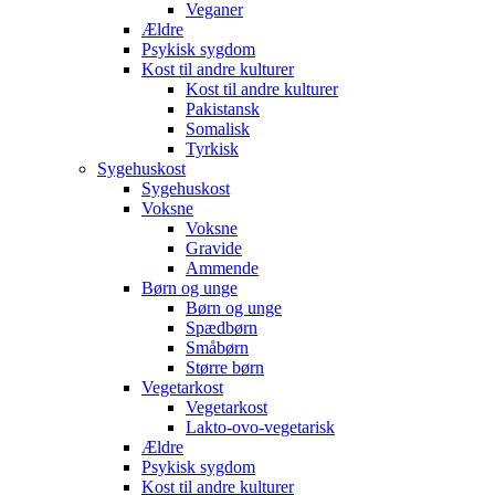
Veganer
Ældre
Psykisk sygdom
Kost til andre kulturer
Kost til andre kulturer
Pakistansk
Somalisk
Tyrkisk
Sygehuskost
Sygehuskost
Voksne
Voksne
Gravide
Ammende
Børn og unge
Børn og unge
Spædbørn
Småbørn
Større børn
Vegetarkost
Vegetarkost
Lakto-ovo-vegetarisk
Ældre
Psykisk sygdom
Kost til andre kulturer