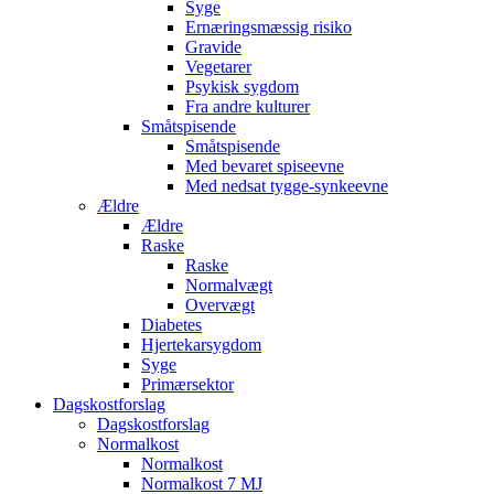
Syge
Ernæringsmæssig risiko
Gravide
Vegetarer
Psykisk sygdom
Fra andre kulturer
Småtspisende
Småtspisende
Med bevaret spiseevne
Med nedsat tygge-synkeevne
Ældre
Ældre
Raske
Raske
Normalvægt
Overvægt
Diabetes
Hjertekarsygdom
Syge
Primærsektor
Dagskostforslag
Dagskostforslag
Normalkost
Normalkost
Normalkost 7 MJ