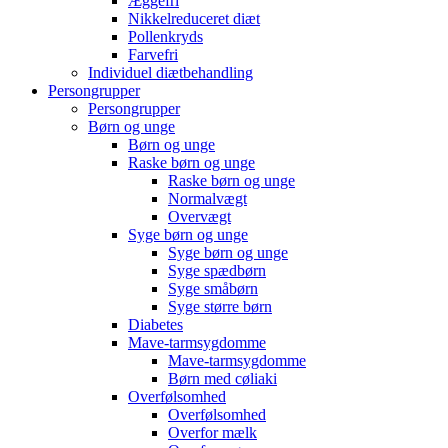
Æggefri
Nikkelreduceret diæt
Pollenkryds
Farvefri
Individuel diætbehandling
Persongrupper
Persongrupper
Børn og unge
Børn og unge
Raske børn og unge
Raske børn og unge
Normalvægt
Overvægt
Syge børn og unge
Syge børn og unge
Syge spædbørn
Syge småbørn
Syge større børn
Diabetes
Mave-tarmsygdomme
Mave-tarmsygdomme
Børn med cøliaki
Overfølsomhed
Overfølsomhed
Overfor mælk