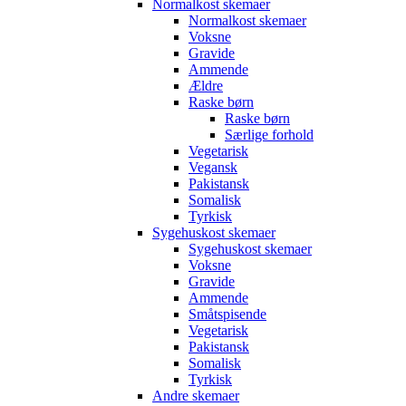
Normalkost skemaer
Normalkost skemaer
Voksne
Gravide
Ammende
Ældre
Raske børn
Raske børn
Særlige forhold
Vegetarisk
Vegansk
Pakistansk
Somalisk
Tyrkisk
Sygehuskost skemaer
Sygehuskost skemaer
Voksne
Gravide
Ammende
Småtspisende
Vegetarisk
Pakistansk
Somalisk
Tyrkisk
Andre skemaer