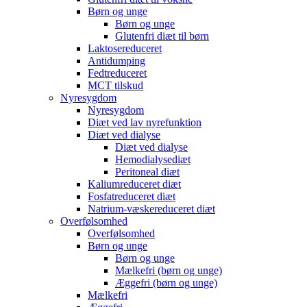
Børn og unge
Børn og unge
Glutenfri diæt til børn
Laktosereduceret
Antidumping
Fedtreduceret
MCT tilskud
Nyresygdom
Nyresygdom
Diæt ved lav nyrefunktion
Diæt ved dialyse
Diæt ved dialyse
Hemodialysediæt
Peritoneal diæt
Kaliumreduceret diæt
Fosfatreduceret diæt
Natrium-væskereduceret diæt
Overfølsomhed
Overfølsomhed
Børn og unge
Børn og unge
Mælkefri (børn og unge)
Æggefri (børn og unge)
Mælkefri