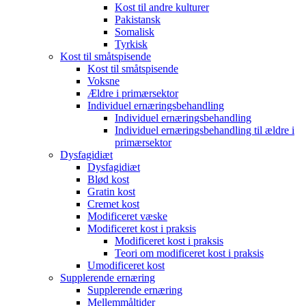
Kost til andre kulturer
Pakistansk
Somalisk
Tyrkisk
Kost til småtspisende
Kost til småtspisende
Voksne
Ældre i primærsektor
Individuel ernæringsbehandling
Individuel ernæringsbehandling
Individuel ernæringsbehandling til ældre i
primærsektor
Dysfagidiæt
Dysfagidiæt
Blød kost
Gratin kost
Cremet kost
Modificeret væske
Modificeret kost i praksis
Modificeret kost i praksis
Teori om modificeret kost i praksis
Umodificeret kost
Supplerende ernæring
Supplerende ernæring
Mellemmåltider