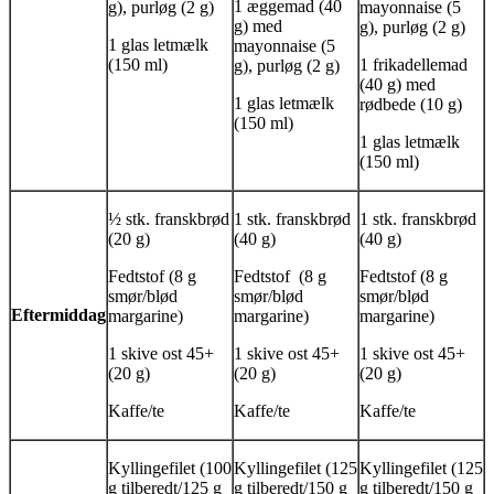
1 æggemad (40
g), purløg (2 g)
mayonnaise (5
g) med
g), purløg (2 g)
1 glas letmælk
mayonnaise (5
(150 ml)
1 frikadellemad
g), purløg (2 g)
(40 g) med
1 glas letmælk
rødbede (10 g)
(150 ml)
1 glas letmælk
(150 ml)
½ stk. franskbrød
1 stk. franskbrød
1 stk. franskbrød
(20 g)
(40 g)
(40 g)
Fedtstof (8 g
Fedtstof (8 g
Fedtstof (8 g
smør/blød
smør/blød
smør/blød
Eftermiddag
margarine)
margarine)
margarine)
1 skive ost 45+
1 skive ost 45+
1 skive ost 45+
(20 g)
(20 g)
(20 g)
Kaffe/te
Kaffe/te
Kaffe/te
Kyllingefilet (100
Kyllingefilet (125
Kyllingefilet (125
g tilberedt/125 g
g tilberedt/150 g
g tilberedt/150 g