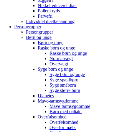
Æggefri
Nikkelreduceret diæt
Pollenkryds
Farvefri
Individuel diætbehandling
Persongrupper
Persongrupper
Børn og unge
Børn og unge
Raske børn og unge
Raske børn og unge
Normalvægt
Overvægt
Syge børn og unge
Syge børn og unge
Syge spædbørn
Syge småbørn
Syge større børn
Diabetes
Mave-tarmsygdomme
Mave-tarmsygdomme
Børn med cøliaki
Overfølsomhed
Overfølsomhed
Overfor mælk