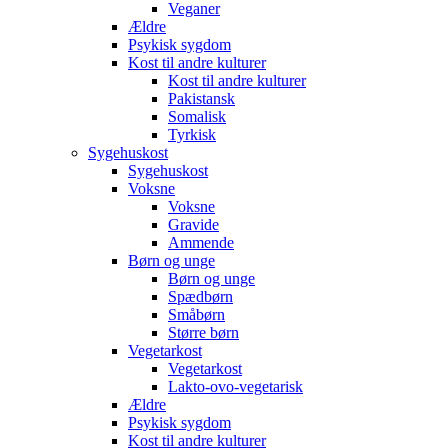
Veganer
Ældre
Psykisk sygdom
Kost til andre kulturer
Kost til andre kulturer
Pakistansk
Somalisk
Tyrkisk
Sygehuskost
Sygehuskost
Voksne
Voksne
Gravide
Ammende
Børn og unge
Børn og unge
Spædbørn
Småbørn
Større børn
Vegetarkost
Vegetarkost
Lakto-ovo-vegetarisk
Ældre
Psykisk sygdom
Kost til andre kulturer