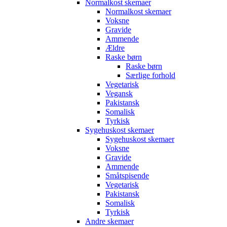
Normalkost skemaer
Normalkost skemaer
Voksne
Gravide
Ammende
Ældre
Raske børn
Raske børn
Særlige forhold
Vegetarisk
Vegansk
Pakistansk
Somalisk
Tyrkisk
Sygehuskost skemaer
Sygehuskost skemaer
Voksne
Gravide
Ammende
Småtspisende
Vegetarisk
Pakistansk
Somalisk
Tyrkisk
Andre skemaer