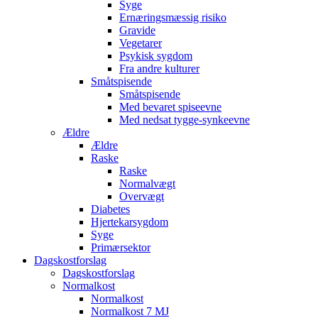
Syge
Ernæringsmæssig risiko
Gravide
Vegetarer
Psykisk sygdom
Fra andre kulturer
Småtspisende
Småtspisende
Med bevaret spiseevne
Med nedsat tygge-synkeevne
Ældre
Ældre
Raske
Raske
Normalvægt
Overvægt
Diabetes
Hjertekarsygdom
Syge
Primærsektor
Dagskostforslag
Dagskostforslag
Normalkost
Normalkost
Normalkost 7 MJ