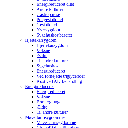
Energireduceret diæt
Andre kulturer
Gastroparese
Prægestationel
Gestationel
Nyresygdom
Sygehuskostbaseret
Hjertekarsygdom
Hjertekarsygdom
Voksne
Ældre
Til andre kulturer
Sygehuskost
Energireduceret
Ved forhøjede triglycerider
Kost ved AK-behandling
Energireduceret
Energireduceret
Voksne
Børn og unge
Ældre
Til andre kulturer
Mave-tarmsygdomme
Mave-tarmsygdomme
Glutenfri diæt til voksne