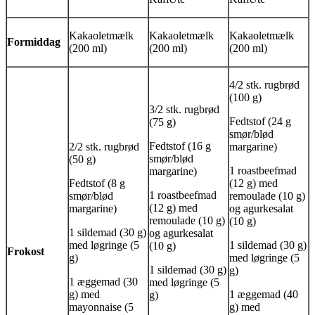
Kakaoletmælk
Kakaoletmælk
Kakaoletmælk
Formiddag
(200 ml)
(200 ml)
(200 ml)
4/2 stk. rugbrød
(100 g)
3/2 stk. rugbrød
Fedtstof (24 g
(75 g)
smør/blød
Fedtstof (16 g
2/2 stk. rugbrød
margarine)
smør/blød
(50 g)
1 roastbeefmad
margarine)
Fedtstof (8 g
(12 g) med
1 roastbeefmad
smør/blød
remoulade (10 g)
(12 g) med
margarine)
og agurkesalat
remoulade (10 g)
(10 g)
1 sildemad (30 g)
og agurkesalat
med løgringe (5
1 sildemad (30 g)
(10 g)
Frokost
g)
med løgringe (5
1 sildemad (30 g)
g)
1 æggemad (30
med løgringe (5
g) med
1 æggemad (40
g)
mayonnaise (5
g) med