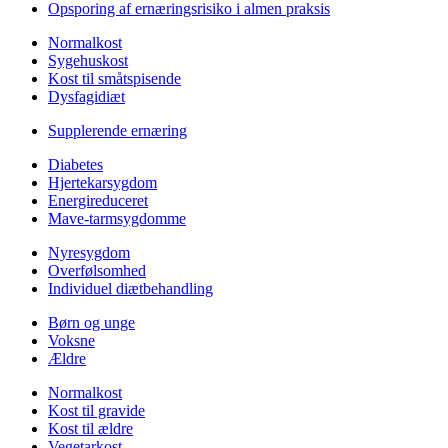
Opsporing af ernæringsrisiko i almen praksis
Normalkost
Sygehuskost
Kost til småtspisende
Dysfagidiæt
Supplerende ernæring
Diabetes
Hjertekarsygdom
Energireduceret
Mave-tarmsygdomme
Nyresygdom
Overfølsomhed
Individuel diætbehandling
Børn og unge
Voksne
Ældre
Normalkost
Kost til gravide
Kost til ældre
Vegetarkost