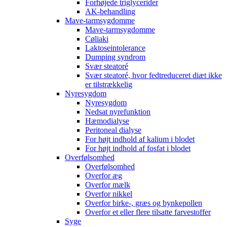
Forhøjede triglycerider
AK-behandling
Mave-tarmsygdomme
Mave-tarmsygdomme
Cøliaki
Laktoseintolerance
Dumping syndrom
Svær steatoré
Svær steatoré, hvor fedtreduceret diæt ikke
er tilstrækkelig
Nyresygdom
Nyresygdom
Nedsat nyrefunktion
Hæmodialyse
Peritoneal dialyse
For højt indhold af kalium i blodet
For højt indhold af fosfat i blodet
Overfølsomhed
Overfølsomhed
Overfor æg
Overfor mælk
Overfor nikkel
Overfor birke-, græs og bynkepollen
Overfor et eller flere tilsatte farvestoffer
Syge