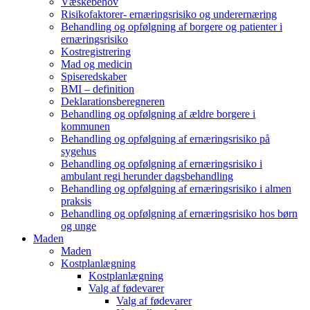
Væskebehov
Risikofaktorer- ernæringsrisiko og underernæring
Behandling og opfølgning af borgere og patienter i
ernæringsrisiko
Kostregistrering
Mad og medicin
Spiseredskaber
BMI – definition
Deklarationsberegneren
Behandling og opfølgning af ældre borgere i
kommunen
Behandling og opfølgning af ernæringsrisiko på
sygehus
Behandling og opfølgning af ernæringsrisiko i
ambulant regi herunder dagsbehandling
Behandling og opfølgning af ernæringsrisiko i almen
praksis
Behandling og opfølgning af ernæringsrisiko hos børn
og unge
Maden
Maden
Kostplanlægning
Kostplanlægning
Valg af fødevarer
Valg af fødevarer