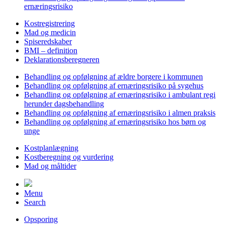
ernæringsrisiko
Kostregistrering
Mad og medicin
Spiseredskaber
BMI – definition
Deklarationsberegneren
Behandling og opfølgning af ældre borgere i kommunen
Behandling og opfølgning af ernæringsrisiko på sygehus
Behandling og opfølgning af ernæringsrisiko i ambulant regi
herunder dagsbehandling
Behandling og opfølgning af ernæringsrisiko i almen praksis
Behandling og opfølgning af ernæringsrisiko hos børn og
unge
Kostplanlægning
Kostberegning og vurdering
Mad og måltider
Menu
Search
Opsporing