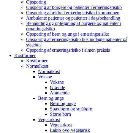
Opsporing
Opsporing af borgere og patienter i ernæringsrisiko
Opsporing af ældre i ernæringsrisiko i kommunen
Ambulante patienter og patienter i dagsbehandling
Behandling og opfølgning af borgere og patienter i
ernæringsrisiko
Opsporing af børn og unge i ernæringsrisiko
Opsporing af ernæringsrisiko hos indlagte patienter på
sygehus
Opsporing af ernæringsrisiko i almen praksis
Kostformer
Kostformer
Normalkost
Normalkost
Voksne
Voksne
Gravide
Ammende
Børn og unge
Børn og unge
Spædbørn og småbørn
Større børn
Vegetarkost
Vegetarkost
Lakto-ovo-vegetarisk