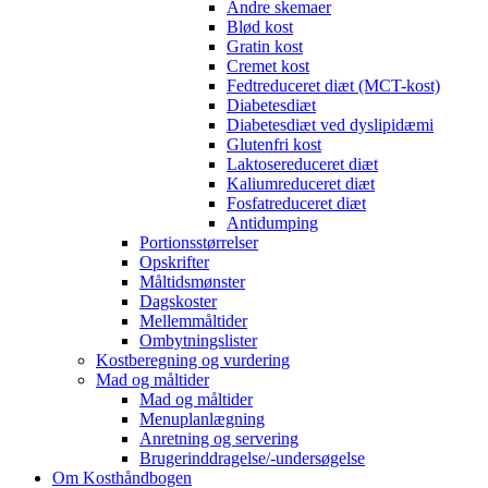
Andre skemaer
Blød kost
Gratin kost
Cremet kost
Fedtreduceret diæt (MCT-kost)
Diabetesdiæt
Diabetesdiæt ved dyslipidæmi
Glutenfri kost
Laktosereduceret diæt
Kaliumreduceret diæt
Fosfatreduceret diæt
Antidumping
Portionsstørrelser
Opskrifter
Måltidsmønster
Dagskoster
Mellemmåltider
Ombytningslister
Kostberegning og vurdering
Mad og måltider
Mad og måltider
Menuplanlægning
Anretning og servering
Brugerinddragelse/-undersøgelse
Om Kosthåndbogen