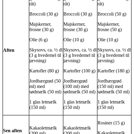
råt)
råt)
råt)
Broccoli (30 g)
Broccoli (30 g)
Broccoli (50 g)
Majskerner,
Majskerner,
Majskerner,
frosne (30 g)
frosne (30 g)
frosne (50 g)
Olie (6 g)
Olie (10 g)
Olie (10 g)
Skysovs, ca. ½ dl
Skysovs, ca. ½ dl
Skysovs, ca. ½ dl
Aften
(3 g hvedemel til
(3 g hvedemel til
(3 g hvedemel til
jævning)
jævning)
jævning)
Kartofler (80 g)
Kartofler (100 g)
Kartofler (180 g)
Jordbærgrød (50
Jordbærgrød
Jordbærgrød
ml) med
(100 ml) med
(150 ml) med
sødmælk (50 ml)
sødmælk (50 ml)
sødmælk (50 ml)
1 glas letmælk
1 glas letmælk
1 glas letmælk
(150 ml)
(150 ml)
(150 ml)
Rosiner (15 g)
Kakaoletmælk
Kakaoletmælk
Sen aften
Kakaoletmælk
(200 ml)
(200 ml)