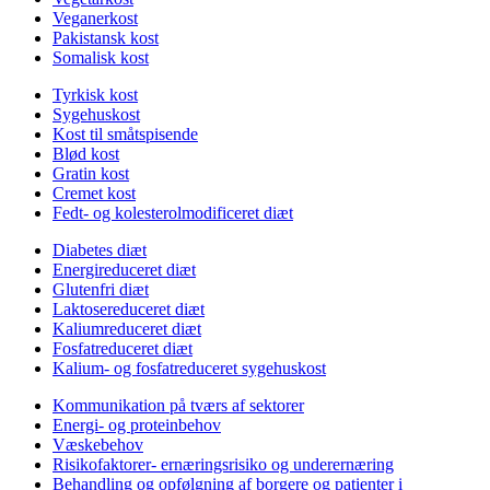
Veganerkost
Pakistansk kost
Somalisk kost
Tyrkisk kost
Sygehuskost
Kost til småtspisende
Blød kost
Gratin kost
Cremet kost
Fedt- og kolesterolmodificeret diæt
Diabetes diæt
Energireduceret diæt
Glutenfri diæt
Laktosereduceret diæt
Kaliumreduceret diæt
Fosfatreduceret diæt
Kalium- og fosfatreduceret sygehuskost
Kommunikation på tværs af sektorer
Energi- og proteinbehov
Væskebehov
Risikofaktorer- ernæringsrisiko og underernæring
Behandling og opfølgning af borgere og patienter i