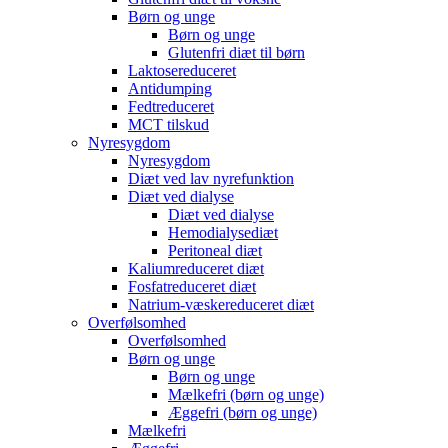
Børn og unge
Børn og unge
Glutenfri diæt til børn
Laktosereduceret
Antidumping
Fedtreduceret
MCT tilskud
Nyresygdom
Nyresygdom
Diæt ved lav nyrefunktion
Diæt ved dialyse
Diæt ved dialyse
Hemodialysediæt
Peritoneal diæt
Kaliumreduceret diæt
Fosfatreduceret diæt
Natrium-væskereduceret diæt
Overfølsomhed
Overfølsomhed
Børn og unge
Børn og unge
Mælkefri (børn og unge)
Æggefri (børn og unge)
Mælkefri