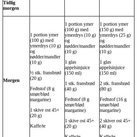
Tidlig
morgen
1 portion ymer
1 portion ymer
(100 g) med
(150 g) med
1 portion ymer
ymerdrys (10 g)
ymerdrys (25 g)
(100 g) med
og
og
ymerdrys (10 g)
nødder/mandler
nødder/mandler
og
(10 g)
(10 g)
nødder/mandler
1 glas
1 glas
(10 g)
appelsinjuice
appelsinjuice
½ stk. fransbrød
(150 ml)
(150 ml)
(20 g)
Morgen
1 stk. fransbrød
2 stk. fransbrød
Fedtstof (8 g
(40 g)
(80 g)
smør/blød
Fedtstof (8 g
Fedtstof (16 g
margarine)
smør/blød
smør/blød
1 skive ost 45+
margarine)
margarine)
(20 g)
1 skive ost 45+
2 skiver ost 45+
Kaffe/te
(20 g)
(40 g)
Kaffe/te
Kaffe/te