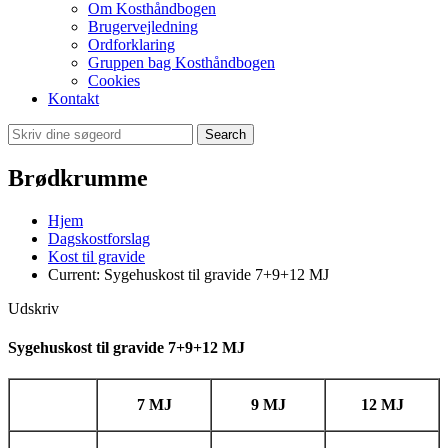
Om Kosthåndbogen
Brugervejledning
Ordforklaring
Gruppen bag Kosthåndbogen
Cookies
Kontakt
Search
Brødkrumme
Hjem
Dagskostforslag
Kost til gravide
Current:
Sygehuskost til gravide 7+9+12 MJ
Udskriv
Sygehuskost til gravide 7+9+12 MJ
7 MJ
9 MJ
12 MJ