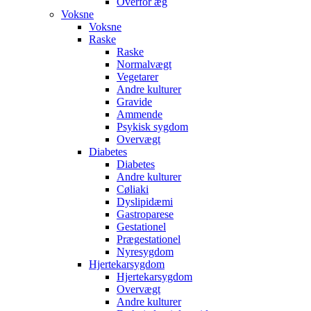
Overfor æg
Voksne
Voksne
Raske
Raske
Normalvægt
Vegetarer
Andre kulturer
Gravide
Ammende
Psykisk sygdom
Overvægt
Diabetes
Diabetes
Andre kulturer
Cøliaki
Dyslipidæmi
Gastroparese
Gestationel
Prægestationel
Nyresygdom
Hjertekarsygdom
Hjertekarsygdom
Overvægt
Andre kulturer