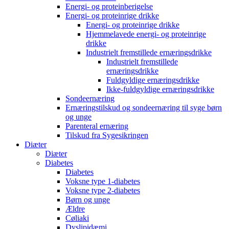
Energi- og proteinberigelse
Energi- og proteinrige drikke
Energi- og proteinrige drikke
Hjemmelavede energi- og proteinrige
drikke
Industrielt fremstillede ernæringsdrikke
Industrielt fremstillede
ernæringsdrikke
Fuldgyldige ernæringsdrikke
Ikke-fuldgyldige ernæringsdrikke
Sondeernæring
Ernæringstilskud og sondeernæring til syge børn
og unge
Parenteral ernæring
Tilskud fra Sygesikringen
Diæter
Diæter
Diabetes
Diabetes
Voksne type 1-diabetes
Voksne type 2-diabetes
Børn og unge
Ældre
Cøliaki
Dyslipidæmi