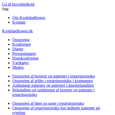
Gå til hovedindhold
Søg
Om Kosthåndbogen
Kontakt
Kosthåndbogen.dk
Opsporing
Kostformer
Diæter
Persongrupper
Dagskostforslag
Værktøjer
Maden
Opsporing af borgere og patienter i ernæringsrisiko
Opsporing af ældre i ernæringsrisiko i kommunen
Ambulante patienter og patienter i dagsbehandling
Behandling og opfølgning af borgere og patienter i
ernæringsrisiko
Opsporing af børn og unge i ernæringsrisiko
Opsporing af ernæringsrisiko hos indlagte patienter på
sygehus