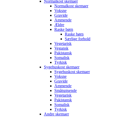
Normalkost skemaer
Normalkost skemaer
Voksne
Gravide
Ammende
Ældre
Raske børn
Raske børn
Særlige forhold
Vegetarisk
Vegansk
Pakistansk
Somalisk
Tyrkisk
Sygehuskost skemaer
Sygehuskost skemaer
Voksne
Gravide
Ammende
Småtspisende
Vegetarisk
Pakistansk
Somalisk
Tyrkisk
Andre skemaer