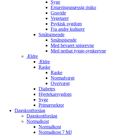
Syge
Ernæringsmæssig risiko
Gravide
Vegetarer
Psykisk sygdom
Fra andre kulturer
Småtspisende
Småtspisende
Med bevaret spiseevne
Med nedsat tygge-synkeevne
Ældre
Ældre
Raske
Raske
Normalvægt
Overvægt
Diabetes
Hjertekarsygdom
Syge
Primærsektor
Dagskostforslag
Dagskostforslag
Normalkost
Normalkost
Normalkost 7 MJ