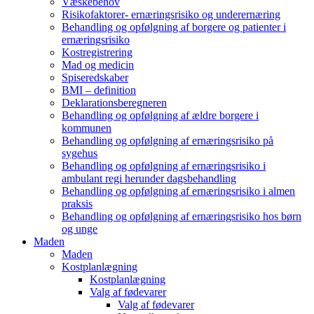
Væskebehov
Risikofaktorer- ernæringsrisiko og underernæring
Behandling og opfølgning af borgere og patienter i
ernæringsrisiko
Kostregistrering
Mad og medicin
Spiseredskaber
BMI – definition
Deklarationsberegneren
Behandling og opfølgning af ældre borgere i
kommunen
Behandling og opfølgning af ernæringsrisiko på
sygehus
Behandling og opfølgning af ernæringsrisiko i
ambulant regi herunder dagsbehandling
Behandling og opfølgning af ernæringsrisiko i almen
praksis
Behandling og opfølgning af ernæringsrisiko hos børn
og unge
Maden
Maden
Kostplanlægning
Kostplanlægning
Valg af fødevarer
Valg af fødevarer