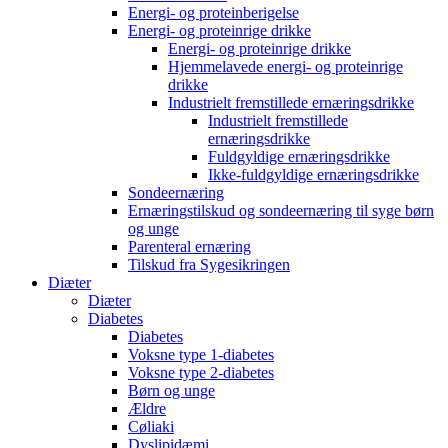
Energi- og proteinberigelse
Energi- og proteinrige drikke
Energi- og proteinrige drikke
Hjemmelavede energi- og proteinrige
drikke
Industrielt fremstillede ernæringsdrikke
Industrielt fremstillede
ernæringsdrikke
Fuldgyldige ernæringsdrikke
Ikke-fuldgyldige ernæringsdrikke
Sondeernæring
Ernæringstilskud og sondeernæring til syge børn
og unge
Parenteral ernæring
Tilskud fra Sygesikringen
Diæter
Diæter
Diabetes
Diabetes
Voksne type 1-diabetes
Voksne type 2-diabetes
Børn og unge
Ældre
Cøliaki
Dyslipidæmi