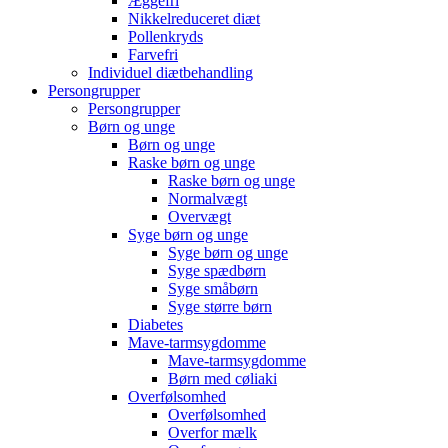
Æggefri
Nikkelreduceret diæt
Pollenkryds
Farvefri
Individuel diætbehandling
Persongrupper
Persongrupper
Børn og unge
Børn og unge
Raske børn og unge
Raske børn og unge
Normalvægt
Overvægt
Syge børn og unge
Syge børn og unge
Syge spædbørn
Syge småbørn
Syge større børn
Diabetes
Mave-tarmsygdomme
Mave-tarmsygdomme
Børn med cøliaki
Overfølsomhed
Overfølsomhed
Overfor mælk