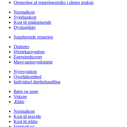
Opsporing af ernæringsrisiko i almen praksis
Normalkost
Sygehuskost
Kost til småtspisende
Dysfagidiæt
Supplerende ernæring
Diabetes
Hjertekarsygdom
Energireduceret
Mave-tarmsygdomme
Nyresygdom
Overfølsomhed
Individuel diætbehandling
Børn og unge
Voksne
Ældre
Normalkost
Kost til gravide
Kost til ældre
Vegetarkost