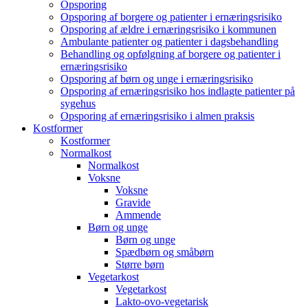
Opsporing
Opsporing af borgere og patienter i ernæringsrisiko
Opsporing af ældre i ernæringsrisiko i kommunen
Ambulante patienter og patienter i dagsbehandling
Behandling og opfølgning af borgere og patienter i
ernæringsrisiko
Opsporing af børn og unge i ernæringsrisiko
Opsporing af ernæringsrisiko hos indlagte patienter på
sygehus
Opsporing af ernæringsrisiko i almen praksis
Kostformer
Kostformer
Normalkost
Normalkost
Voksne
Voksne
Gravide
Ammende
Børn og unge
Børn og unge
Spædbørn og småbørn
Større børn
Vegetarkost
Vegetarkost
Lakto-ovo-vegetarisk