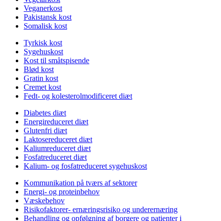
Veganerkost
Pakistansk kost
Somalisk kost
Tyrkisk kost
Sygehuskost
Kost til småtspisende
Blød kost
Gratin kost
Cremet kost
Fedt- og kolesterolmodificeret diæt
Diabetes diæt
Energireduceret diæt
Glutenfri diæt
Laktosereduceret diæt
Kaliumreduceret diæt
Fosfatreduceret diæt
Kalium- og fosfatreduceret sygehuskost
Kommunikation på tværs af sektorer
Energi- og proteinbehov
Væskebehov
Risikofaktorer- ernæringsrisiko og underernæring
Behandling og opfølgning af borgere og patienter i