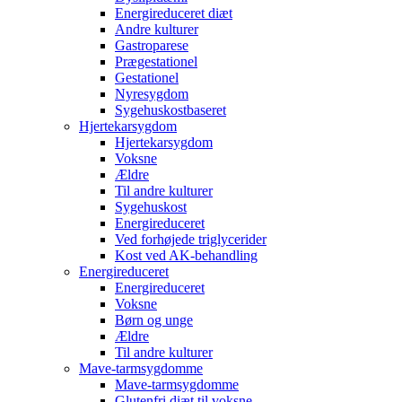
Energireduceret diæt
Andre kulturer
Gastroparese
Prægestationel
Gestationel
Nyresygdom
Sygehuskostbaseret
Hjertekarsygdom
Hjertekarsygdom
Voksne
Ældre
Til andre kulturer
Sygehuskost
Energireduceret
Ved forhøjede triglycerider
Kost ved AK-behandling
Energireduceret
Energireduceret
Voksne
Børn og unge
Ældre
Til andre kulturer
Mave-tarmsygdomme
Mave-tarmsygdomme
Glutenfri diæt til voksne