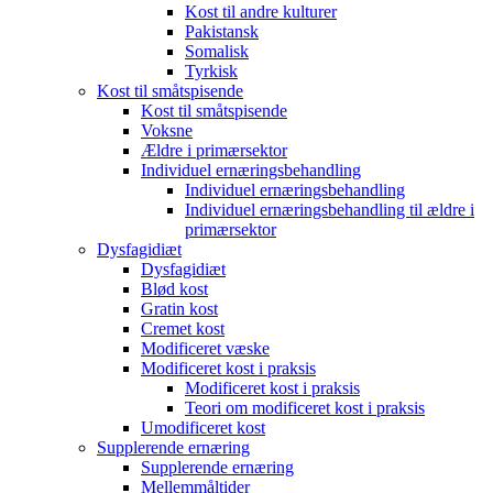
Kost til andre kulturer
Pakistansk
Somalisk
Tyrkisk
Kost til småtspisende
Kost til småtspisende
Voksne
Ældre i primærsektor
Individuel ernæringsbehandling
Individuel ernæringsbehandling
Individuel ernæringsbehandling til ældre i
primærsektor
Dysfagidiæt
Dysfagidiæt
Blød kost
Gratin kost
Cremet kost
Modificeret væske
Modificeret kost i praksis
Modificeret kost i praksis
Teori om modificeret kost i praksis
Umodificeret kost
Supplerende ernæring
Supplerende ernæring
Mellemmåltider