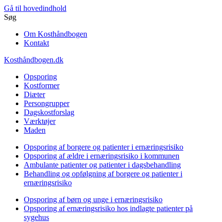
Gå til hovedindhold
Søg
Om Kosthåndbogen
Kontakt
Kosthåndbogen.dk
Opsporing
Kostformer
Diæter
Persongrupper
Dagskostforslag
Værktøjer
Maden
Opsporing af borgere og patienter i ernæringsrisiko
Opsporing af ældre i ernæringsrisiko i kommunen
Ambulante patienter og patienter i dagsbehandling
Behandling og opfølgning af borgere og patienter i
ernæringsrisiko
Opsporing af børn og unge i ernæringsrisiko
Opsporing af ernæringsrisiko hos indlagte patienter på
sygehus