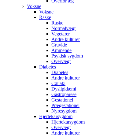
Overfor æg
Voksne
Voksne
Raske
Raske
Normalvægt
Vegetarer
Andre kulturer
Gravide
Ammende
Psykisk sygdom
Overvægt
Diabetes
Diabetes
Andre kulturer
Cøliaki
Dyslipidæmi
Gastroparese
Gestationel
Prægestationel
Nyresygdom
Hjertekarsygdom
Hjertekarsygdom
Overvægt
Andre kulturer