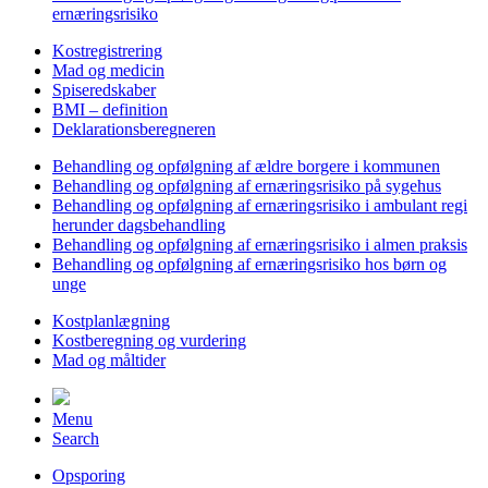
ernæringsrisiko
Kostregistrering
Mad og medicin
Spiseredskaber
BMI – definition
Deklarationsberegneren
Behandling og opfølgning af ældre borgere i kommunen
Behandling og opfølgning af ernæringsrisiko på sygehus
Behandling og opfølgning af ernæringsrisiko i ambulant regi
herunder dagsbehandling
Behandling og opfølgning af ernæringsrisiko i almen praksis
Behandling og opfølgning af ernæringsrisiko hos børn og
unge
Kostplanlægning
Kostberegning og vurdering
Mad og måltider
Menu
Search
Opsporing