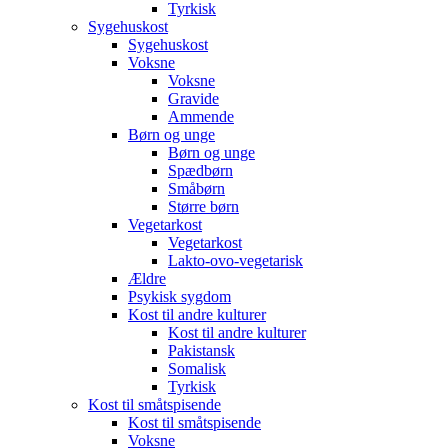
Tyrkisk
Sygehuskost
Sygehuskost
Voksne
Voksne
Gravide
Ammende
Børn og unge
Børn og unge
Spædbørn
Småbørn
Større børn
Vegetarkost
Vegetarkost
Lakto-ovo-vegetarisk
Ældre
Psykisk sygdom
Kost til andre kulturer
Kost til andre kulturer
Pakistansk
Somalisk
Tyrkisk
Kost til småtspisende
Kost til småtspisende
Voksne