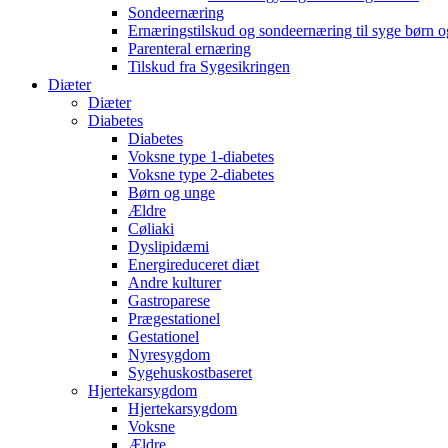
Sondeernæring
Ernæringstilskud og sondeernæring til syge børn 
Parenteral ernæring
Tilskud fra Sygesikringen
Diæter
Diæter
Diabetes
Diabetes
Voksne type 1-diabetes
Voksne type 2-diabetes
Børn og unge
Ældre
Cøliaki
Dyslipidæmi
Energireduceret diæt
Andre kulturer
Gastroparese
Prægestationel
Gestationel
Nyresygdom
Sygehuskostbaseret
Hjertekarsygdom
Hjertekarsygdom
Voksne
Ældre