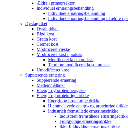
Ældre i primærsektor
Individuel ernæringsbehandling
Individuel ernæringsbehandling
Individuel ernæringsbehandling til ældre i p
Dysfagidiæt
Dysfagidiæt
Blød kost
Gratin kost
Cremet kost
Modificeret væske
Modificeret kost i praksis
Modificeret kost i praksis
Teori om modificeret kost i praksis
Umodificeret kost
Supplerende ernæring
Supplerende ernæring
Mellemmåltider
Energi- og proteinberigelse
Energi- og proteinrige drikke
Energi- og proteinrige drikke
Hjemmelavede energi- og proteinrige drikke
Industrielt fremstillede ernæringsdrikke
Industrielt fremstillede ernæringsdrikk
Fuldgyldige ernæringsdrikke
Ikke-fuldgyldige ernæringsdrikke