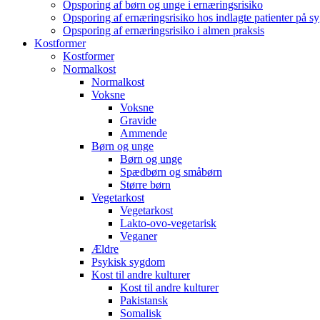
Opsporing af børn og unge i ernæringsrisiko
Opsporing af ernæringsrisiko hos indlagte patienter på s
Opsporing af ernæringsrisiko i almen praksis
Kostformer
Kostformer
Normalkost
Normalkost
Voksne
Voksne
Gravide
Ammende
Børn og unge
Børn og unge
Spædbørn og småbørn
Større børn
Vegetarkost
Vegetarkost
Lakto-ovo-vegetarisk
Veganer
Ældre
Psykisk sygdom
Kost til andre kulturer
Kost til andre kulturer
Pakistansk
Somalisk