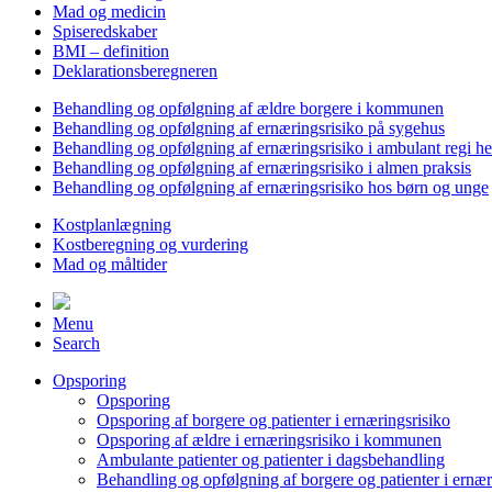
Mad og medicin
Spiseredskaber
BMI – definition
Deklarationsberegneren
Behandling og opfølgning af ældre borgere i kommunen
Behandling og opfølgning af ernæringsrisiko på sygehus
Behandling og opfølgning af ernæringsrisiko i ambulant regi h
Behandling og opfølgning af ernæringsrisiko i almen praksis
Behandling og opfølgning af ernæringsrisiko hos børn og unge
Kostplanlægning
Kostberegning og vurdering
Mad og måltider
Menu
Search
Opsporing
Opsporing
Opsporing af borgere og patienter i ernæringsrisiko
Opsporing af ældre i ernæringsrisiko i kommunen
Ambulante patienter og patienter i dagsbehandling
Behandling og opfølgning af borgere og patienter i ernær