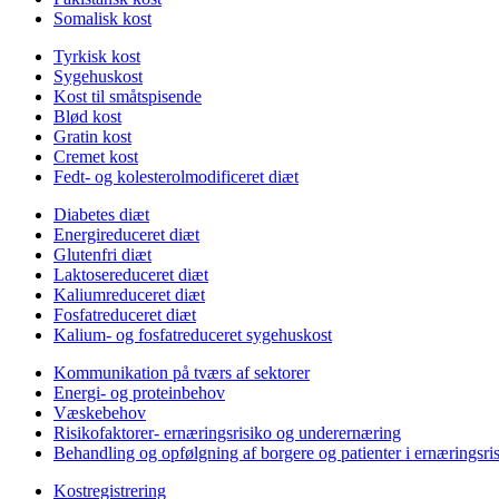
Somalisk kost
Tyrkisk kost
Sygehuskost
Kost til småtspisende
Blød kost
Gratin kost
Cremet kost
Fedt- og kolesterolmodificeret diæt
Diabetes diæt
Energireduceret diæt
Glutenfri diæt
Laktosereduceret diæt
Kaliumreduceret diæt
Fosfatreduceret diæt
Kalium- og fosfatreduceret sygehuskost
Kommunikation på tværs af sektorer
Energi- og proteinbehov
Væskebehov
Risikofaktorer- ernæringsrisiko og underernæring
Behandling og opfølgning af borgere og patienter i ernæringsri
Kostregistrering