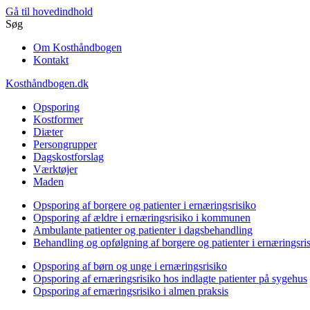
Gå til hovedindhold
Søg
Om Kosthåndbogen
Kontakt
Kosthåndbogen.dk
Opsporing
Kostformer
Diæter
Persongrupper
Dagskostforslag
Værktøjer
Maden
Opsporing af borgere og patienter i ernæringsrisiko
Opsporing af ældre i ernæringsrisiko i kommunen
Ambulante patienter og patienter i dagsbehandling
Behandling og opfølgning af borgere og patienter i ernæringsri
Opsporing af børn og unge i ernæringsrisiko
Opsporing af ernæringsrisiko hos indlagte patienter på sygehus
Opsporing af ernæringsrisiko i almen praksis