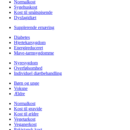
Normalkost
Sygehuskost
Kost til småtspisende
Dysfagidiæt
Supplerende ernæring
Diabetes
Hjertekarsygdom
Energireduceret
Mave-tarmsygdomme
Nyresygdom
Overfølsomhed
Individuel diætbehandling
Børn og unge
Voksne
Ældre
Normalkost
Kost til gravide
Kost til ældre
Vegetarkost
Veganerkost
Pakistansk kost