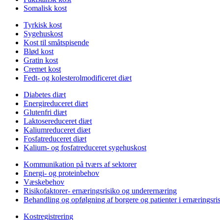
Somalisk kost
Tyrkisk kost
Sygehuskost
Kost til småtspisende
Blød kost
Gratin kost
Cremet kost
Fedt- og kolesterolmodificeret diæt
Diabetes diæt
Energireduceret diæt
Glutenfri diæt
Laktosereduceret diæt
Kaliumreduceret diæt
Fosfatreduceret diæt
Kalium- og fosfatreduceret sygehuskost
Kommunikation på tværs af sektorer
Energi- og proteinbehov
Væskebehov
Risikofaktorer- ernæringsrisiko og underernæring
Behandling og opfølgning af borgere og patienter i ernæringsri
Kostregistrering