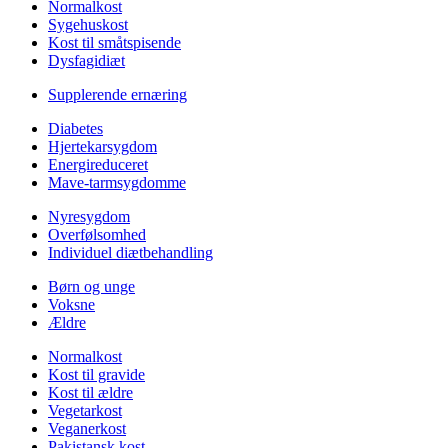
Normalkost
Sygehuskost
Kost til småtspisende
Dysfagidiæt
Supplerende ernæring
Diabetes
Hjertekarsygdom
Energireduceret
Mave-tarmsygdomme
Nyresygdom
Overfølsomhed
Individuel diætbehandling
Børn og unge
Voksne
Ældre
Normalkost
Kost til gravide
Kost til ældre
Vegetarkost
Veganerkost
Pakistansk kost