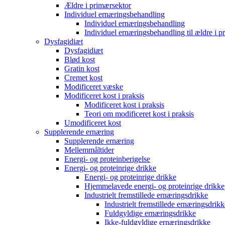
Ældre i primærsektor
Individuel ernæringsbehandling
Individuel ernæringsbehandling
Individuel ernæringsbehandling til ældre i p
Dysfagidiæt
Dysfagidiæt
Blød kost
Gratin kost
Cremet kost
Modificeret væske
Modificeret kost i praksis
Modificeret kost i praksis
Teori om modificeret kost i praksis
Umodificeret kost
Supplerende ernæring
Supplerende ernæring
Mellemmåltider
Energi- og proteinberigelse
Energi- og proteinrige drikke
Energi- og proteinrige drikke
Hjemmelavede energi- og proteinrige drikke
Industrielt fremstillede ernæringsdrikke
Industrielt fremstillede ernæringsdrikk
Fuldgyldige ernæringsdrikke
Ikke-fuldgyldige ernæringsdrikke