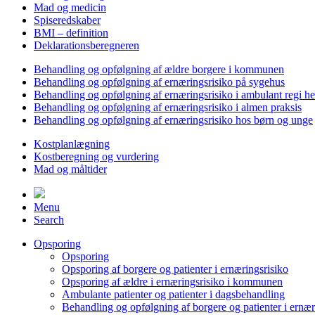
Mad og medicin
Spiseredskaber
BMI – definition
Deklarationsberegneren
Behandling og opfølgning af ældre borgere i kommunen
Behandling og opfølgning af ernæringsrisiko på sygehus
Behandling og opfølgning af ernæringsrisiko i ambulant regi h
Behandling og opfølgning af ernæringsrisiko i almen praksis
Behandling og opfølgning af ernæringsrisiko hos børn og unge
Kostplanlægning
Kostberegning og vurdering
Mad og måltider
Menu
Search
Opsporing
Opsporing
Opsporing af borgere og patienter i ernæringsrisiko
Opsporing af ældre i ernæringsrisiko i kommunen
Ambulante patienter og patienter i dagsbehandling
Behandling og opfølgning af borgere og patienter i ernær