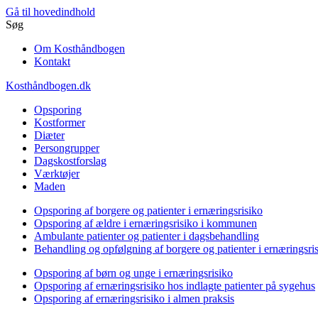
Gå til hovedindhold
Søg
Om Kosthåndbogen
Kontakt
Kosthåndbogen.dk
Opsporing
Kostformer
Diæter
Persongrupper
Dagskostforslag
Værktøjer
Maden
Opsporing af borgere og patienter i ernæringsrisiko
Opsporing af ældre i ernæringsrisiko i kommunen
Ambulante patienter og patienter i dagsbehandling
Behandling og opfølgning af borgere og patienter i ernæringsri
Opsporing af børn og unge i ernæringsrisiko
Opsporing af ernæringsrisiko hos indlagte patienter på sygehus
Opsporing af ernæringsrisiko i almen praksis