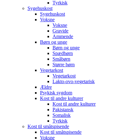
Tyrkisk
Sygehuskost
Sygehuskost
Voksne
Voksne
Gravide
Ammende
Børn og unge
Børn og unge
Spædbørn
Småbørn
Større børn
Vegetarkost
Vegetarkost
Lakto-ovo-vegetarisk
Ældre
Psykisk sygdom
Kost til andre kulturer
Kost til andre kulturer
Pakistansk
Somalisk
Tyrkisk
Kost til småtspisende
Kost til småtspisende
Voksne