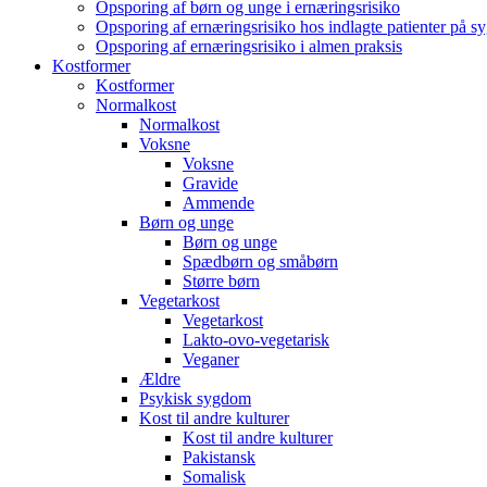
Opsporing af børn og unge i ernæringsrisiko
Opsporing af ernæringsrisiko hos indlagte patienter på s
Opsporing af ernæringsrisiko i almen praksis
Kostformer
Kostformer
Normalkost
Normalkost
Voksne
Voksne
Gravide
Ammende
Børn og unge
Børn og unge
Spædbørn og småbørn
Større børn
Vegetarkost
Vegetarkost
Lakto-ovo-vegetarisk
Veganer
Ældre
Psykisk sygdom
Kost til andre kulturer
Kost til andre kulturer
Pakistansk
Somalisk