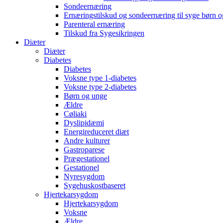
Sondeernæring
Ernæringstilskud og sondeernæring til syge børn 
Parenteral ernæring
Tilskud fra Sygesikringen
Diæter
Diæter
Diabetes
Diabetes
Voksne type 1-diabetes
Voksne type 2-diabetes
Børn og unge
Ældre
Cøliaki
Dyslipidæmi
Energireduceret diæt
Andre kulturer
Gastroparese
Prægestationel
Gestationel
Nyresygdom
Sygehuskostbaseret
Hjertekarsygdom
Hjertekarsygdom
Voksne
Ældre