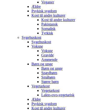
Veganer
Ældre
Psykisk sygdom
Kost til andre kulturer
Kost til andre kulturer
Pakistansk
Somalisk
Tyrkisk
Sygehuskost
Sygehuskost
Voksne
Voksne
Gravide
Ammende
Børn og unge
Børn og unge
Spædbørn
Småbørn
Større børn
Vegetarkost
Vegetarkost
Lakto-ovo-vegetarisk
Ældre
Psykisk sygdom
Kost til andre kulturer