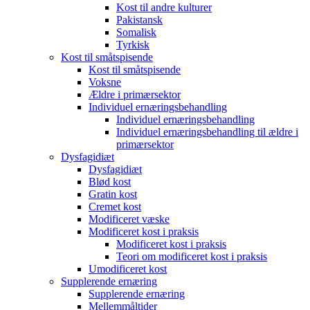
Kost til andre kulturer
Pakistansk
Somalisk
Tyrkisk
Kost til småtspisende
Kost til småtspisende
Voksne
Ældre i primærsektor
Individuel ernæringsbehandling
Individuel ernæringsbehandling
Individuel ernæringsbehandling til ældre i
primærsektor
Dysfagidiæt
Dysfagidiæt
Blød kost
Gratin kost
Cremet kost
Modificeret væske
Modificeret kost i praksis
Modificeret kost i praksis
Teori om modificeret kost i praksis
Umodificeret kost
Supplerende ernæring
Supplerende ernæring
Mellemmåltider