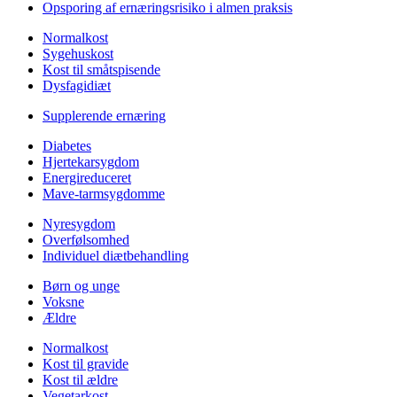
Opsporing af ernæringsrisiko i almen praksis
Normalkost
Sygehuskost
Kost til småtspisende
Dysfagidiæt
Supplerende ernæring
Diabetes
Hjertekarsygdom
Energireduceret
Mave-tarmsygdomme
Nyresygdom
Overfølsomhed
Individuel diætbehandling
Børn og unge
Voksne
Ældre
Normalkost
Kost til gravide
Kost til ældre
Vegetarkost