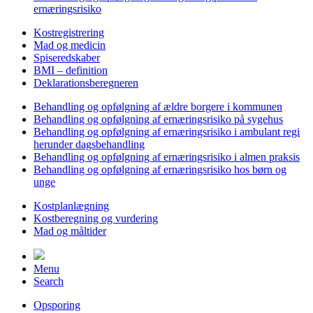
ernæringsrisiko
Kostregistrering
Mad og medicin
Spiseredskaber
BMI – definition
Deklarationsberegneren
Behandling og opfølgning af ældre borgere i kommunen
Behandling og opfølgning af ernæringsrisiko på sygehus
Behandling og opfølgning af ernæringsrisiko i ambulant regi
herunder dagsbehandling
Behandling og opfølgning af ernæringsrisiko i almen praksis
Behandling og opfølgning af ernæringsrisiko hos børn og
unge
Kostplanlægning
Kostberegning og vurdering
Mad og måltider
Menu
Search
Opsporing