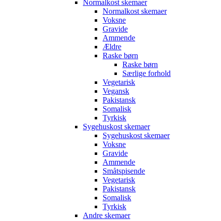
Normalkost skemaer
Normalkost skemaer
Voksne
Gravide
Ammende
Ældre
Raske børn
Raske børn
Særlige forhold
Vegetarisk
Vegansk
Pakistansk
Somalisk
Tyrkisk
Sygehuskost skemaer
Sygehuskost skemaer
Voksne
Gravide
Ammende
Småtspisende
Vegetarisk
Pakistansk
Somalisk
Tyrkisk
Andre skemaer