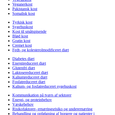
Veganerkost
Pakistansk kost
Somalisk kost
Tyrkisk kost
Sygehuskost
Kost til småtspisende
Blød kost
Gratin kost
Cremet kost
Fedt- og kolesterolmodificeret diæt
Diabetes diæt
Energireduceret diæt
Glutenfri diæt
Laktosereduceret diæt
Kaliumreduceret diæt
Fosfatreduceret diæt
Kalium- og fosfatreduceret sygehuskost
Kommunikation på tværs af sektorer
Energi- og proteinbehov
Væskebehov
Risikofaktorer- ernæringsrisiko og underernæring
Behandling og opfølgning af borgere og patienter i