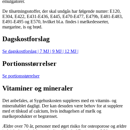
emulgatorer.
De tilsætningsstoffer, der skal undgås har følgende numre: E120,
E304, E422, E431-E436, E445, E470-E477, E479b, E481-E483,
E491-E495 og E570, hvilket bl.a. findes i mælkedesserter,
margarine, is og brød.
Dagskostforslag
Se dagskostforslag | 7 MJ | 9 MJ | 12 MJ |
Portionsstørrelser
Se portionsstørrelser
Vitaminer og mineraler
Det anbefales, at Sygehuskosten suppleres med en vitamin- og
mineraltablet dagligt. Der kan desuden være behov for at supplere
med et tilskud af calcium, hvis indtagelsen af mælk og
mælkeprodukter er begrænset.
Ældre over 70 år, personer med øget risiko for osteoporose og ældre