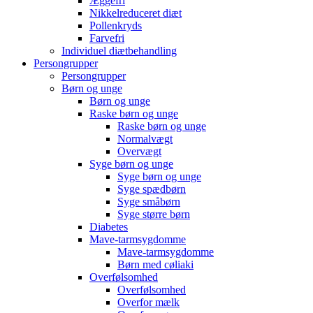
Æggefri
Nikkelreduceret diæt
Pollenkryds
Farvefri
Individuel diætbehandling
Persongrupper
Persongrupper
Børn og unge
Børn og unge
Raske børn og unge
Raske børn og unge
Normalvægt
Overvægt
Syge børn og unge
Syge børn og unge
Syge spædbørn
Syge småbørn
Syge større børn
Diabetes
Mave-tarmsygdomme
Mave-tarmsygdomme
Børn med cøliaki
Overfølsomhed
Overfølsomhed
Overfor mælk