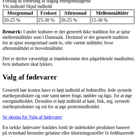
Forslag til fordeling af daglig energiindtagelse
Vis indhold
Skjul indhold
Morgenmad
Frokost
Aftensmad
Mellemmåltider
20-25 %
25-30 %
20-25 %
15-30 %
Bemærk:
I andre kulturer er der generelt ikke tradition for at spise
mellemmåltider som i Danmark. Derimod er der generelt tradition
for at spise morgenmad samt to, ofte varme måltider, hvor
aftensmåltidet er hovedmåltidet.
Det er derfor væsentligt at imødekomme den pågældende madkultur,
hvis indsatsen skal lykkes.
Valg af fødevarer
Generelt bør kosten have et højt indhold af fedtstoffer, fede syrnede
mælkeprodukter og oste samt tørret frugt, nødder og lign. for at øge
energiindholdet. Desuden et højt indhold af kød, fisk, æg, syrnede
mælkeprodukter og ost for at øge proteinindholdet.
Se skema for Valg af fødevarer
En række fødevarer frarådes fordi de indeholder produkter baseret
på svinekød herunder gelatine eller tilsætningsstoffer fx fedtbaserede