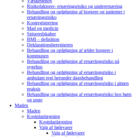
Væskebehov
Risikofaktorer- ernæringsrisiko og underernæring
Behandling og opfølgning af borgere og patienter i
ernæringsrisiko
Kostregistrering
Mad og medicin
Spiseredskaber
BMI – definition
Deklarationsberegneren
Behandling og opfølgning af ældre borgere i
kommunen
Behandling og opfølgning af ernæringsrisiko på
sygehus
Behandling og opfølgning af ernæringsrisiko i
ambulant regi herunder dagsbehandling
Behandling og opfølgning af ernæringsrisiko i almen
praksis
Behandling og opfølgning af ernæringsrisiko hos børn
og unge
Maden
Maden
Kostplanlægning
Kostplanlægning
Valg af fødevarer
Valg af fødevarer