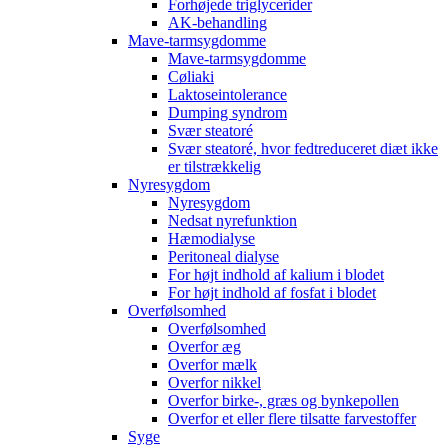
Forhøjede triglycerider
AK-behandling
Mave-tarmsygdomme
Mave-tarmsygdomme
Cøliaki
Laktoseintolerance
Dumping syndrom
Svær steatoré
Svær steatoré, hvor fedtreduceret diæt ikke
er tilstrækkelig
Nyresygdom
Nyresygdom
Nedsat nyrefunktion
Hæmodialyse
Peritoneal dialyse
For højt indhold af kalium i blodet
For højt indhold af fosfat i blodet
Overfølsomhed
Overfølsomhed
Overfor æg
Overfor mælk
Overfor nikkel
Overfor birke-, græs og bynkepollen
Overfor et eller flere tilsatte farvestoffer
Syge