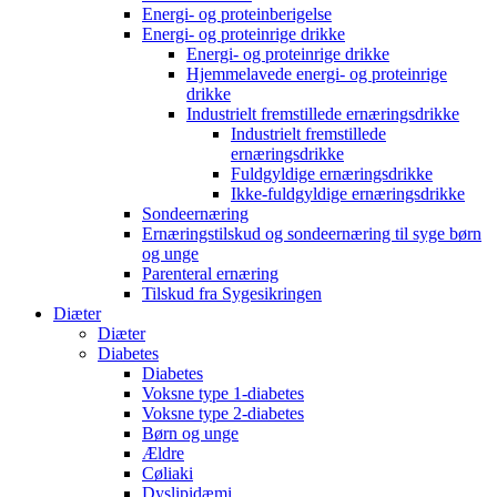
Energi- og proteinberigelse
Energi- og proteinrige drikke
Energi- og proteinrige drikke
Hjemmelavede energi- og proteinrige
drikke
Industrielt fremstillede ernæringsdrikke
Industrielt fremstillede
ernæringsdrikke
Fuldgyldige ernæringsdrikke
Ikke-fuldgyldige ernæringsdrikke
Sondeernæring
Ernæringstilskud og sondeernæring til syge børn
og unge
Parenteral ernæring
Tilskud fra Sygesikringen
Diæter
Diæter
Diabetes
Diabetes
Voksne type 1-diabetes
Voksne type 2-diabetes
Børn og unge
Ældre
Cøliaki
Dyslipidæmi