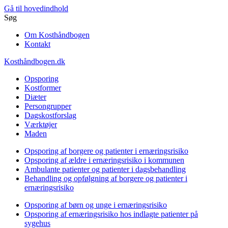
Gå til hovedindhold
Søg
Om Kosthåndbogen
Kontakt
Kosthåndbogen.dk
Opsporing
Kostformer
Diæter
Persongrupper
Dagskostforslag
Værktøjer
Maden
Opsporing af borgere og patienter i ernæringsrisiko
Opsporing af ældre i ernæringsrisiko i kommunen
Ambulante patienter og patienter i dagsbehandling
Behandling og opfølgning af borgere og patienter i
ernæringsrisiko
Opsporing af børn og unge i ernæringsrisiko
Opsporing af ernæringsrisiko hos indlagte patienter på
sygehus