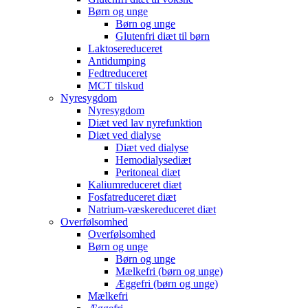
Børn og unge
Børn og unge
Glutenfri diæt til børn
Laktosereduceret
Antidumping
Fedtreduceret
MCT tilskud
Nyresygdom
Nyresygdom
Diæt ved lav nyrefunktion
Diæt ved dialyse
Diæt ved dialyse
Hemodialysediæt
Peritoneal diæt
Kaliumreduceret diæt
Fosfatreduceret diæt
Natrium-væskereduceret diæt
Overfølsomhed
Overfølsomhed
Børn og unge
Børn og unge
Mælkefri (børn og unge)
Æggefri (børn og unge)
Mælkefri