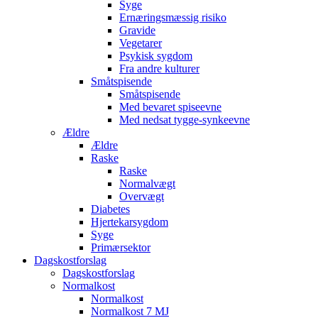
Syge
Ernæringsmæssig risiko
Gravide
Vegetarer
Psykisk sygdom
Fra andre kulturer
Småtspisende
Småtspisende
Med bevaret spiseevne
Med nedsat tygge-synkeevne
Ældre
Ældre
Raske
Raske
Normalvægt
Overvægt
Diabetes
Hjertekarsygdom
Syge
Primærsektor
Dagskostforslag
Dagskostforslag
Normalkost
Normalkost
Normalkost 7 MJ