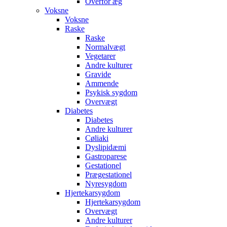
Overfor æg
Voksne
Voksne
Raske
Raske
Normalvægt
Vegetarer
Andre kulturer
Gravide
Ammende
Psykisk sygdom
Overvægt
Diabetes
Diabetes
Andre kulturer
Cøliaki
Dyslipidæmi
Gastroparese
Gestationel
Prægestationel
Nyresygdom
Hjertekarsygdom
Hjertekarsygdom
Overvægt
Andre kulturer