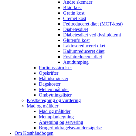
Andre skemaer
Blød kost
Gratin kost
Cremet kost
Fedtreduceret diæt (MCT-kost)
Diabetesdiæt
Diabetesdiæt ved dyslipidæmi
Glutenfri kost
Laktosereduceret diæt
Kaliumreduceret diæt
Fosfatreduceret diæt
Antidumping
Portionsstørrelser
Opskrifter
Måltidsmønster
Dagskoster
Mellemmåltider
Ombytningslister
Kostberegning og vurdering
Mad og måltider
Mad og måltider
Menuplanlægning
Anretning og servering
Brugerinddragelse/-undersøgelse
Om Kosthåndbogen