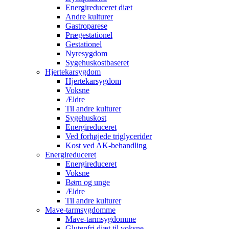
Energireduceret diæt
Andre kulturer
Gastroparese
Prægestationel
Gestationel
Nyresygdom
Sygehuskostbaseret
Hjertekarsygdom
Hjertekarsygdom
Voksne
Ældre
Til andre kulturer
Sygehuskost
Energireduceret
Ved forhøjede triglycerider
Kost ved AK-behandling
Energireduceret
Energireduceret
Voksne
Børn og unge
Ældre
Til andre kulturer
Mave-tarmsygdomme
Mave-tarmsygdomme
Glutenfri diæt til voksne