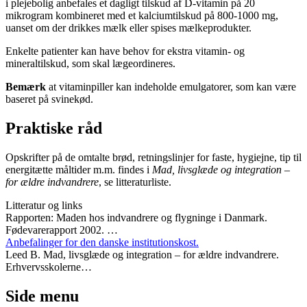
i plejebolig anbefales et dagligt tilskud af D-vitamin på 20
mikrogram kombineret med et kalciumtilskud på 800-1000 mg,
uanset om der drikkes mælk eller spises mælkeprodukter.
Enkelte patienter kan have behov for ekstra vitamin- og
mineraltilskud, som skal lægeordineres.
Bemærk
at vitaminpiller kan indeholde emulgatorer, som kan være
baseret på svinekød.
Praktiske råd
Opskrifter på de omtalte brød, retningslinjer for faste, hygiejne, tip til
energitætte måltider m.m. findes i
Mad, livsglæde og integration –
for ældre indvandrere
, se litteraturliste.
Litteratur og links
Rapporten: Maden hos indvandrere og flygninge i Danmark.
Fødevarerapport 2002. …
Anbefalinger for den danske institutionskost.
Leed B. Mad, livsglæde og integration – for ældre indvandrere.
Erhvervsskolerne…
Side menu