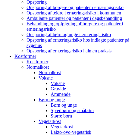
Opsporing
Opsporing af borgere og patienter i ernæringsrisiko
Opsporing af ældre i ernæringsrisiko i kommunen
Ambulante patienter og patienter i dagsbehandling
Behandling og opfølgning af borgere og patienter i
ernæringsrisiko
Opsporing af børn og unge i ernæringsrisiko
Opsporing af ernæringsrisiko hos indlagte patienter på
sygehus
Opsporing af ernæringsrisiko i almen praksis
Kostformer
Kostformer
Normalkost
Normalkost
Voksne
Voksne
Gravide
Ammende
Børn og unge
Børn og unge
Spædbørn og småbørn
Større børn
Vegetarkost
Vegetarkost
Lakto-ovo-vegetarisk