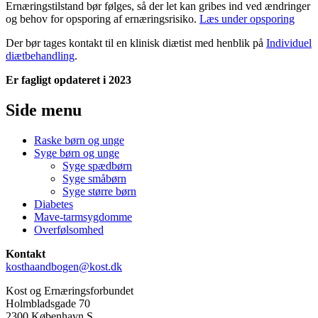
Ernæringstilstand bør følges, så der let kan gribes ind ved ændringer
og behov for opsporing af ernæringsrisiko.
Læs under opsporing
Der bør tages kontakt til en klinisk diætist med henblik på
Individuel
diætbehandling
.
Er fagligt opdateret i 2023
Side menu
Raske børn og unge
Syge børn og unge
Syge spædbørn
Syge småbørn
Syge større børn
Diabetes
Mave-tarmsygdomme
Overfølsomhed
Kontakt
kosthaandbogen@kost.dk
Kost og Ernæringsforbundet
Holmbladsgade 70
2300 København S