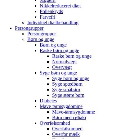
Æggefri
Nikkelreduceret diæt
Pollenkryds
Farvefri
Individuel diætbehandling
Persongrupper
Persongrupper
Børn og unge
Børn og unge
Raske børn og unge
Raske børn og unge
Normalvægt
Overvægt
Syge børn og unge
Syge børn og unge
Syge spædbørn
Syge småbørn
Syge større børn
Diabetes
Mave-tarmsygdomme
Mave-tarmsygdomme
Børn med cøliaki
Overfølsomhed
Overfølsomhed
Overfor mælk