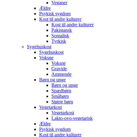
Veganer
Ældre
Psykisk sygdom
Kost til andre kulturer
Kost til andre kulturer
Pakistansk
Somalisk
Tyrkisk
Sygehuskost
Sygehuskost
Voksne
Voksne
Gravide
Ammende
Børn og unge
Børn og unge
Spædbørn
Småbørn
Større børn
Vegetarkost
Vegetarkost
Lakto-ovo-vegetarisk
Ældre
Psykisk sygdom
Kost til andre kulturer