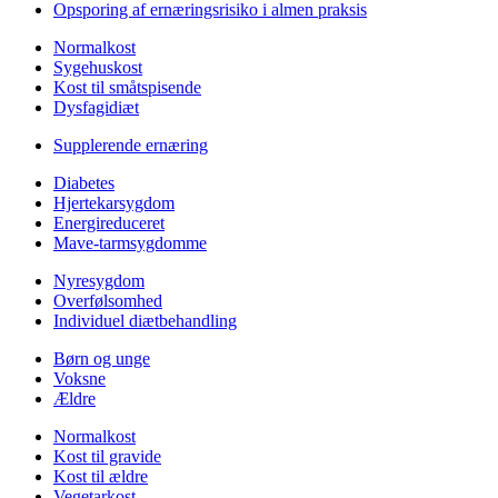
Opsporing af ernæringsrisiko i almen praksis
Normalkost
Sygehuskost
Kost til småtspisende
Dysfagidiæt
Supplerende ernæring
Diabetes
Hjertekarsygdom
Energireduceret
Mave-tarmsygdomme
Nyresygdom
Overfølsomhed
Individuel diætbehandling
Børn og unge
Voksne
Ældre
Normalkost
Kost til gravide
Kost til ældre
Vegetarkost