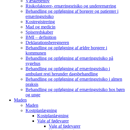
Væskebehov
Risikofaktorer- ernæringsrisiko og underernæring
Behandling og opfølgning af borgere og patienter i
ernæringsrisiko
Kostregistrering
Mad og medicin
Spiseredskaber
BMI – definition
Deklarationsberegneren
Behandling og opfølgning af ældre borgere i
kommunen
Behandling og opfølgning af ernæringsrisiko på
sygehus
Behandling og opfølgning af ernæringsrisiko i
ambulant regi herunder dagsbehandling
Behandling og opfølgning af ernæringsrisiko i almen
praksis
Behandling og opfølgning af ernæringsrisiko hos børn
og unge
Maden
Maden
Kostplanlægning
Kostplanlægning
Valg af fødevarer
Valg af fødevarer