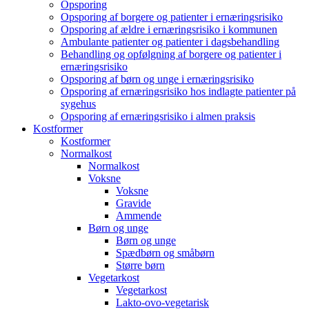
Opsporing
Opsporing af borgere og patienter i ernæringsrisiko
Opsporing af ældre i ernæringsrisiko i kommunen
Ambulante patienter og patienter i dagsbehandling
Behandling og opfølgning af borgere og patienter i
ernæringsrisiko
Opsporing af børn og unge i ernæringsrisiko
Opsporing af ernæringsrisiko hos indlagte patienter på
sygehus
Opsporing af ernæringsrisiko i almen praksis
Kostformer
Kostformer
Normalkost
Normalkost
Voksne
Voksne
Gravide
Ammende
Børn og unge
Børn og unge
Spædbørn og småbørn
Større børn
Vegetarkost
Vegetarkost
Lakto-ovo-vegetarisk