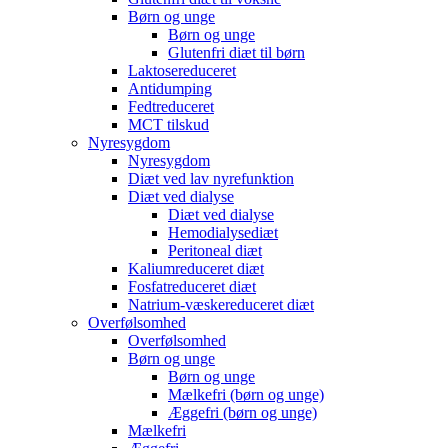
Børn og unge
Børn og unge
Glutenfri diæt til børn
Laktosereduceret
Antidumping
Fedtreduceret
MCT tilskud
Nyresygdom
Nyresygdom
Diæt ved lav nyrefunktion
Diæt ved dialyse
Diæt ved dialyse
Hemodialysediæt
Peritoneal diæt
Kaliumreduceret diæt
Fosfatreduceret diæt
Natrium-væskereduceret diæt
Overfølsomhed
Overfølsomhed
Børn og unge
Børn og unge
Mælkefri (børn og unge)
Æggefri (børn og unge)
Mælkefri