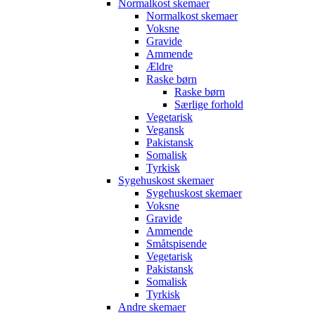
Normalkost skemaer
Normalkost skemaer
Voksne
Gravide
Ammende
Ældre
Raske børn
Raske børn
Særlige forhold
Vegetarisk
Vegansk
Pakistansk
Somalisk
Tyrkisk
Sygehuskost skemaer
Sygehuskost skemaer
Voksne
Gravide
Ammende
Småtspisende
Vegetarisk
Pakistansk
Somalisk
Tyrkisk
Andre skemaer