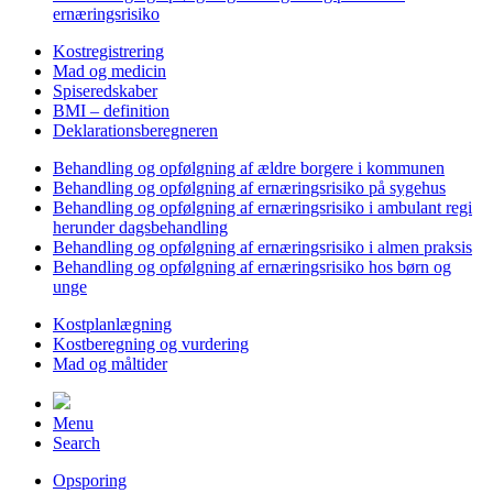
ernæringsrisiko
Kostregistrering
Mad og medicin
Spiseredskaber
BMI – definition
Deklarationsberegneren
Behandling og opfølgning af ældre borgere i kommunen
Behandling og opfølgning af ernæringsrisiko på sygehus
Behandling og opfølgning af ernæringsrisiko i ambulant regi
herunder dagsbehandling
Behandling og opfølgning af ernæringsrisiko i almen praksis
Behandling og opfølgning af ernæringsrisiko hos børn og
unge
Kostplanlægning
Kostberegning og vurdering
Mad og måltider
Menu
Search
Opsporing