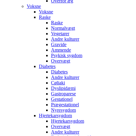
Overfor æg
Voksne
Voksne
Raske
Raske
Normalvægt
Vegetarer
Andre kulturer
Gravide
Ammende
Psykisk sygdom
Overvægt
Diabetes
Diabetes
Andre kulturer
Cøliaki
Dyslipidæmi
Gastroparese
Gestationel
Prægestationel
Nyresygdom
Hjertekarsygdom
Hjertekarsygdom
Overvægt
Andre kulturer