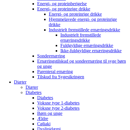
Energi- og proteinberigelse
Energi- og proteinrige drikke
Energi- og proteinrige drikke
Hjemmelavede energi- og proteinrige
drikke
Industrielt fremstillede ernæringsdrikke
Industrielt fremstillede
ernæringsdrikke
Fuldgyldige ernæringsdrikke
Ikke-fuldgyldige ernæringsdrikke
Sondeernæring
Ernæringstilskud og sondeernæring til syge børn
og unge
Parenteral ernæring
Tilskud fra Sygesikringen
Diæter
Diæter
Diabetes
Diabetes
Voksne type 1-diabetes
Voksne type 2-diabetes
Børn og unge
Ældre
Cøliaki
Dyslipidæmi