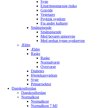
Syge
Ernæringsmæssig risiko
Gravide
Vegetarer
Psykisk sygdom
Fra andre kulturer
Småtspisende
Småtspisende
Med bevaret spiseevne
Med nedsat tygge-synkeevne
Ældre
Ældre
Raske
Raske
Normalvægt
Overvægt
Diabetes
Hjertekarsygdom
Syge
Primærsektor
Dagskostforslag
Dagskostforslag
Normalkost
Normalkost
Normalkost 7 MJ