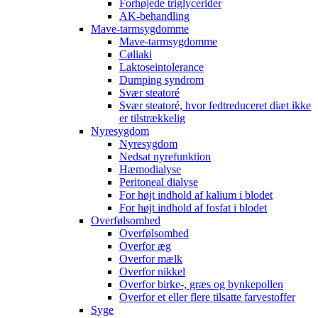
Forhøjede triglycerider
AK-behandling
Mave-tarmsygdomme
Mave-tarmsygdomme
Cøliaki
Laktoseintolerance
Dumping syndrom
Svær steatoré
Svær steatoré, hvor fedtreduceret diæt ikke
er tilstrækkelig
Nyresygdom
Nyresygdom
Nedsat nyrefunktion
Hæmodialyse
Peritoneal dialyse
For højt indhold af kalium i blodet
For højt indhold af fosfat i blodet
Overfølsomhed
Overfølsomhed
Overfor æg
Overfor mælk
Overfor nikkel
Overfor birke-, græs og bynkepollen
Overfor et eller flere tilsatte farvestoffer
Syge