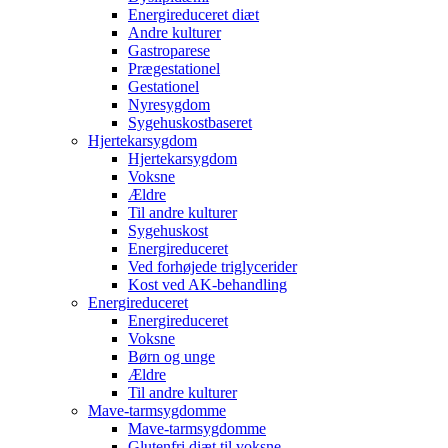
Energireduceret diæt
Andre kulturer
Gastroparese
Prægestationel
Gestationel
Nyresygdom
Sygehuskostbaseret
Hjertekarsygdom
Hjertekarsygdom
Voksne
Ældre
Til andre kulturer
Sygehuskost
Energireduceret
Ved forhøjede triglycerider
Kost ved AK-behandling
Energireduceret
Energireduceret
Voksne
Børn og unge
Ældre
Til andre kulturer
Mave-tarmsygdomme
Mave-tarmsygdomme
Glutenfri diæt til voksne