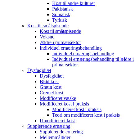
Kost til andre kulturer
Pakistansk
Somalisk
Tyrkisk
Kost til småtspisende
Kost til småtspisende
Voksne
Ældre i primærsektor
Individuel ernæringsbehandling
Individuel ernæringsbehandling
Individuel ernæringsbehandling til ældre i
primærsektor
Dysfagidiæt
Dysfagidiæt
Blød kost
Gratin kost
Cremet kost
Modificeret væske
Modificeret kost i praksis
Modificeret kost i praksis
Teori om modificeret kost i praksis
Umodificeret kost
Supplerende ernæring
Supplerende ernæring
Mellemmåltider