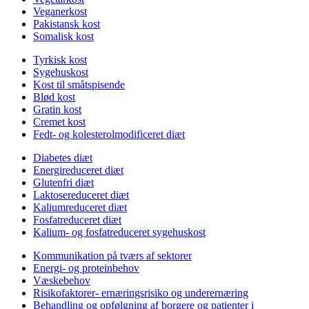
Veganerkost
Pakistansk kost
Somalisk kost
Tyrkisk kost
Sygehuskost
Kost til småtspisende
Blød kost
Gratin kost
Cremet kost
Fedt- og kolesterolmodificeret diæt
Diabetes diæt
Energireduceret diæt
Glutenfri diæt
Laktosereduceret diæt
Kaliumreduceret diæt
Fosfatreduceret diæt
Kalium- og fosfatreduceret sygehuskost
Kommunikation på tværs af sektorer
Energi- og proteinbehov
Væskebehov
Risikofaktorer- ernæringsrisiko og underernæring
Behandling og opfølgning af borgere og patienter i