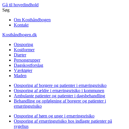
Gå til hovedindhold
Søg
Om Kosthåndbogen
Kontakt
Kosthåndbogen.dk
Opsporing
Kostformer
Diæter
Persongrupper
Dagskostforslag
Værktøjer
Maden
Opsporing af borgere og patienter i ernæringsrisiko
Opsporing af ældre i ernæringsrisiko i kommunen
Ambulante patienter og patienter i dagsbehandling
Behandling og opfølgning af borgere og patienter i
ernæringsrisiko
Opsporing af børn og unge i ernæringsrisiko
Opsporing af ernæringsrisiko hos indlagte patienter på
sygehus