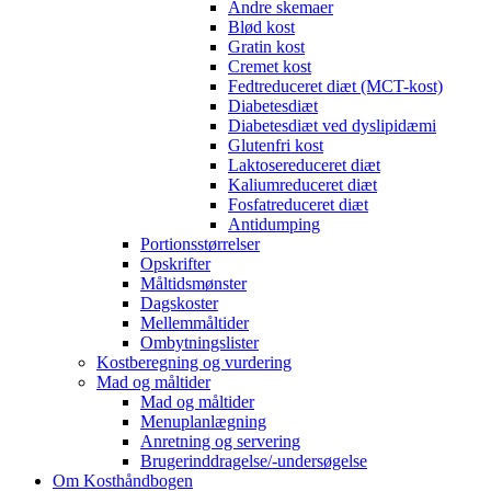
Andre skemaer
Blød kost
Gratin kost
Cremet kost
Fedtreduceret diæt (MCT-kost)
Diabetesdiæt
Diabetesdiæt ved dyslipidæmi
Glutenfri kost
Laktosereduceret diæt
Kaliumreduceret diæt
Fosfatreduceret diæt
Antidumping
Portionsstørrelser
Opskrifter
Måltidsmønster
Dagskoster
Mellemmåltider
Ombytningslister
Kostberegning og vurdering
Mad og måltider
Mad og måltider
Menuplanlægning
Anretning og servering
Brugerinddragelse/-undersøgelse
Om Kosthåndbogen