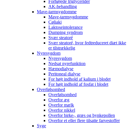
Forhøjede triglycerider
AK-behandling
Mave-tarmsygdomme
Mave-tarmsygdomme
Cøliaki
Laktoseintolerance
Dumping syndrom
Svær steatoré
Svær steatoré, hvor fedtreduceret diæt ikke
er tilstrækkelig
Nyresygdom
Nyresygdom
Nedsat nyrefunktion
Hæmodialyse
Peritoneal dialyse
For højt indhold af kalium i blodet
For højt indhold af fosfat i blodet
Overfølsomhed
Overfølsomhed
Overfor æg
Overfor mælk
Overfor nikkel
Overfor birke-, græs og bynkepollen
Overfor et eller flere tilsatte farvestoffer
Syge