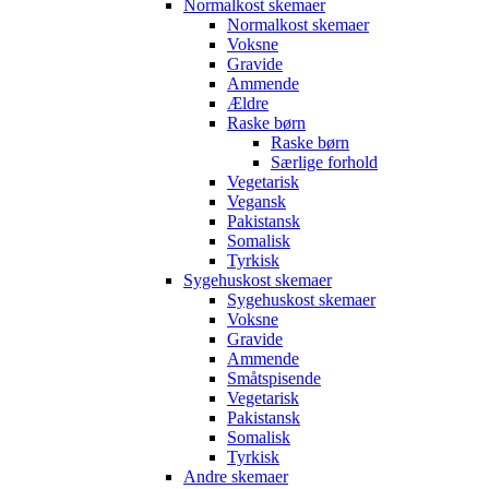
Normalkost skemaer
Normalkost skemaer
Voksne
Gravide
Ammende
Ældre
Raske børn
Raske børn
Særlige forhold
Vegetarisk
Vegansk
Pakistansk
Somalisk
Tyrkisk
Sygehuskost skemaer
Sygehuskost skemaer
Voksne
Gravide
Ammende
Småtspisende
Vegetarisk
Pakistansk
Somalisk
Tyrkisk
Andre skemaer