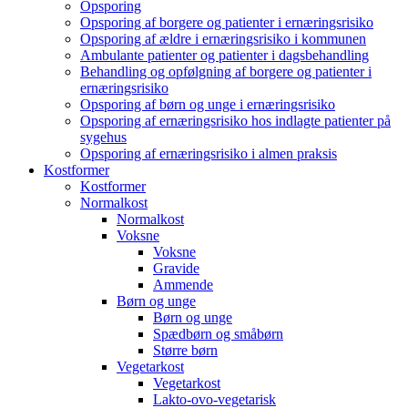
Opsporing
Opsporing af borgere og patienter i ernæringsrisiko
Opsporing af ældre i ernæringsrisiko i kommunen
Ambulante patienter og patienter i dagsbehandling
Behandling og opfølgning af borgere og patienter i
ernæringsrisiko
Opsporing af børn og unge i ernæringsrisiko
Opsporing af ernæringsrisiko hos indlagte patienter på
sygehus
Opsporing af ernæringsrisiko i almen praksis
Kostformer
Kostformer
Normalkost
Normalkost
Voksne
Voksne
Gravide
Ammende
Børn og unge
Børn og unge
Spædbørn og småbørn
Større børn
Vegetarkost
Vegetarkost
Lakto-ovo-vegetarisk