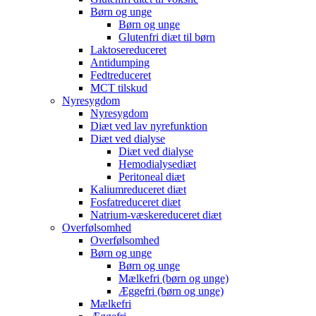
Børn og unge
Børn og unge
Glutenfri diæt til børn
Laktosereduceret
Antidumping
Fedtreduceret
MCT tilskud
Nyresygdom
Nyresygdom
Diæt ved lav nyrefunktion
Diæt ved dialyse
Diæt ved dialyse
Hemodialysediæt
Peritoneal diæt
Kaliumreduceret diæt
Fosfatreduceret diæt
Natrium-væskereduceret diæt
Overfølsomhed
Overfølsomhed
Børn og unge
Børn og unge
Mælkefri (børn og unge)
Æggefri (børn og unge)
Mælkefri