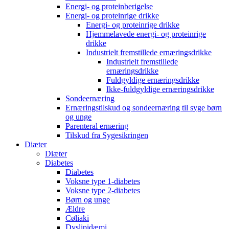
Energi- og proteinberigelse
Energi- og proteinrige drikke
Energi- og proteinrige drikke
Hjemmelavede energi- og proteinrige
drikke
Industrielt fremstillede ernæringsdrikke
Industrielt fremstillede
ernæringsdrikke
Fuldgyldige ernæringsdrikke
Ikke-fuldgyldige ernæringsdrikke
Sondeernæring
Ernæringstilskud og sondeernæring til syge børn
og unge
Parenteral ernæring
Tilskud fra Sygesikringen
Diæter
Diæter
Diabetes
Diabetes
Voksne type 1-diabetes
Voksne type 2-diabetes
Børn og unge
Ældre
Cøliaki
Dyslipidæmi