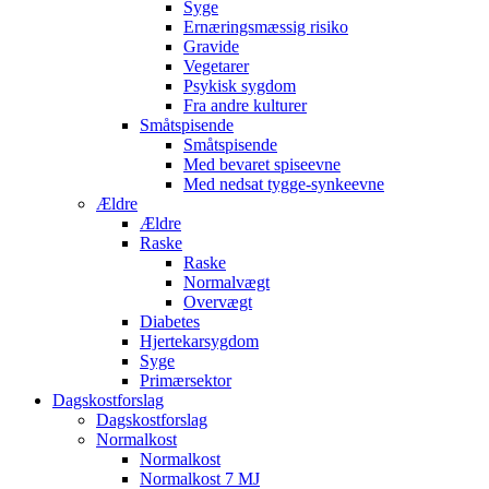
Syge
Ernæringsmæssig risiko
Gravide
Vegetarer
Psykisk sygdom
Fra andre kulturer
Småtspisende
Småtspisende
Med bevaret spiseevne
Med nedsat tygge-synkeevne
Ældre
Ældre
Raske
Raske
Normalvægt
Overvægt
Diabetes
Hjertekarsygdom
Syge
Primærsektor
Dagskostforslag
Dagskostforslag
Normalkost
Normalkost
Normalkost 7 MJ