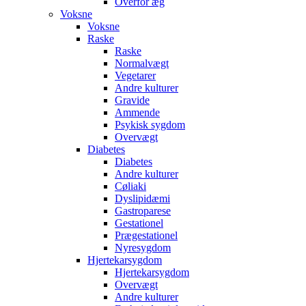
Overfor æg
Voksne
Voksne
Raske
Raske
Normalvægt
Vegetarer
Andre kulturer
Gravide
Ammende
Psykisk sygdom
Overvægt
Diabetes
Diabetes
Andre kulturer
Cøliaki
Dyslipidæmi
Gastroparese
Gestationel
Prægestationel
Nyresygdom
Hjertekarsygdom
Hjertekarsygdom
Overvægt
Andre kulturer