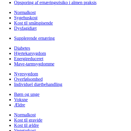
Opsporing af ernæringsrisiko i almen praksis
Normalkost
Sygehuskost
Kost til småtspisende
Dysfagidiæt
Supplerende ernæring
Diabetes
Hjertekarsygdom
Energireduceret
Mave-tarmsygdomme
Nyresygdom
Overfølsomhed
Individuel diætbehandling
Børn og unge
Voksne
Ældre
Normalkost
Kost til gravide
Kost til ældre
Vegetarkost