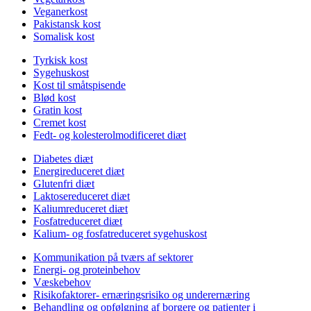
Veganerkost
Pakistansk kost
Somalisk kost
Tyrkisk kost
Sygehuskost
Kost til småtspisende
Blød kost
Gratin kost
Cremet kost
Fedt- og kolesterolmodificeret diæt
Diabetes diæt
Energireduceret diæt
Glutenfri diæt
Laktosereduceret diæt
Kaliumreduceret diæt
Fosfatreduceret diæt
Kalium- og fosfatreduceret sygehuskost
Kommunikation på tværs af sektorer
Energi- og proteinbehov
Væskebehov
Risikofaktorer- ernæringsrisiko og underernæring
Behandling og opfølgning af borgere og patienter i