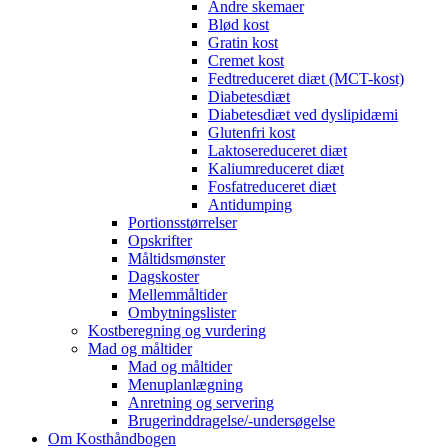
Andre skemaer
Blød kost
Gratin kost
Cremet kost
Fedtreduceret diæt (MCT-kost)
Diabetesdiæt
Diabetesdiæt ved dyslipidæmi
Glutenfri kost
Laktosereduceret diæt
Kaliumreduceret diæt
Fosfatreduceret diæt
Antidumping
Portionsstørrelser
Opskrifter
Måltidsmønster
Dagskoster
Mellemmåltider
Ombytningslister
Kostberegning og vurdering
Mad og måltider
Mad og måltider
Menuplanlægning
Anretning og servering
Brugerinddragelse/-undersøgelse
Om Kosthåndbogen