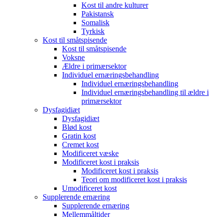
Kost til andre kulturer
Pakistansk
Somalisk
Tyrkisk
Kost til småtspisende
Kost til småtspisende
Voksne
Ældre i primærsektor
Individuel ernæringsbehandling
Individuel ernæringsbehandling
Individuel ernæringsbehandling til ældre i
primærsektor
Dysfagidiæt
Dysfagidiæt
Blød kost
Gratin kost
Cremet kost
Modificeret væske
Modificeret kost i praksis
Modificeret kost i praksis
Teori om modificeret kost i praksis
Umodificeret kost
Supplerende ernæring
Supplerende ernæring
Mellemmåltider