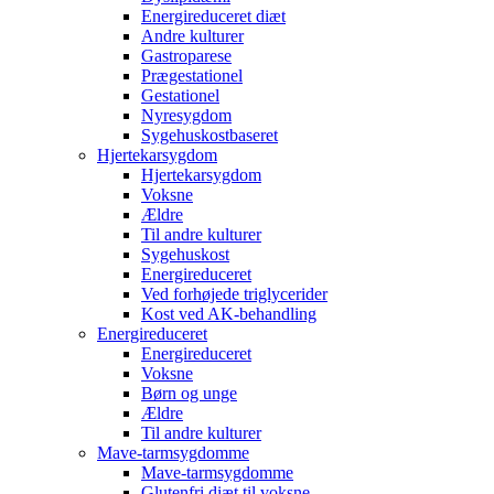
Energireduceret diæt
Andre kulturer
Gastroparese
Prægestationel
Gestationel
Nyresygdom
Sygehuskostbaseret
Hjertekarsygdom
Hjertekarsygdom
Voksne
Ældre
Til andre kulturer
Sygehuskost
Energireduceret
Ved forhøjede triglycerider
Kost ved AK-behandling
Energireduceret
Energireduceret
Voksne
Børn og unge
Ældre
Til andre kulturer
Mave-tarmsygdomme
Mave-tarmsygdomme
Glutenfri diæt til voksne