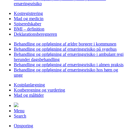
ernæringsrisiko
Kostregistrering
Mad og medicin
Spiseredskaber
BMI – definition
Deklarationsberegneren
Behandling og opfølgning af ældre borgere i kommunen
Behandling og opfølgning af ernæringsrisiko på sygehus
Behandling og opfølgning af ernæringsrisiko i ambulant regi
herunder dagsbehandling
Behandling og opfølgning af ernæringsrisiko i almen praksis
Behandling og opfølgning af ernæringsrisiko hos børn og
unge
Kostplanlægning
Kostberegning og vurdering
Mad og måltider
Menu
Search
Opsporing