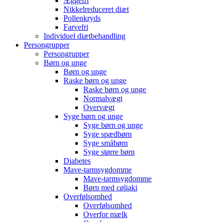
Æggefri
Nikkelreduceret diæt
Pollenkryds
Farvefri
Individuel diætbehandling
Persongrupper
Persongrupper
Børn og unge
Børn og unge
Raske børn og unge
Raske børn og unge
Normalvægt
Overvægt
Syge børn og unge
Syge børn og unge
Syge spædbørn
Syge småbørn
Syge større børn
Diabetes
Mave-tarmsygdomme
Mave-tarmsygdomme
Børn med cøliaki
Overfølsomhed
Overfølsomhed
Overfor mælk