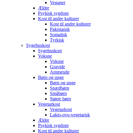
Veganer
Ældre
Psykisk sygdom
Kost til andre kulturer
Kost til andre kulturer
Pakistansk
Somalisk
Tyrkisk
Sygehuskost
Sygehuskost
Voksne
Voksne
Gravide
Ammende
Børn og unge
Børn og unge
Spædbørn
Småbørn
Større børn
Vegetarkost
Vegetarkost
Lakto-ovo-vegetarisk
Ældre
Psykisk sygdom
Kost til andre kulturer