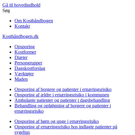
Gå til hovedindhold
Søg
Om Kosthåndbogen
Kontakt
Kosthåndbogen.dk
Opsporing
Kostformer
Diæter
Persongrupper
Dagskostforslag
Værktøjer
Maden
Opsporing af borgere og patienter i ernæringsrisiko
Opsporing af ældre i ernæringsrisiko i kommunen
Ambulante patienter og patienter i dagsbehandling
Behandling og opfølgning af borgere og patienter i
ernæringsrisiko
Opsporing af børn og unge i ernæringsrisiko
Opsporing af ernæringsrisiko hos indlagte patienter på
sygehus