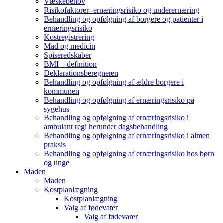
Væskebehov
Risikofaktorer- ernæringsrisiko og underernæring
Behandling og opfølgning af borgere og patienter i
ernæringsrisiko
Kostregistrering
Mad og medicin
Spiseredskaber
BMI – definition
Deklarationsberegneren
Behandling og opfølgning af ældre borgere i
kommunen
Behandling og opfølgning af ernæringsrisiko på
sygehus
Behandling og opfølgning af ernæringsrisiko i
ambulant regi herunder dagsbehandling
Behandling og opfølgning af ernæringsrisiko i almen
praksis
Behandling og opfølgning af ernæringsrisiko hos børn
og unge
Maden
Maden
Kostplanlægning
Kostplanlægning
Valg af fødevarer
Valg af fødevarer