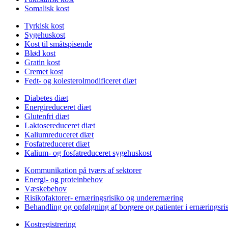
Somalisk kost
Tyrkisk kost
Sygehuskost
Kost til småtspisende
Blød kost
Gratin kost
Cremet kost
Fedt- og kolesterolmodificeret diæt
Diabetes diæt
Energireduceret diæt
Glutenfri diæt
Laktosereduceret diæt
Kaliumreduceret diæt
Fosfatreduceret diæt
Kalium- og fosfatreduceret sygehuskost
Kommunikation på tværs af sektorer
Energi- og proteinbehov
Væskebehov
Risikofaktorer- ernæringsrisiko og underernæring
Behandling og opfølgning af borgere og patienter i ernæringsri
Kostregistrering