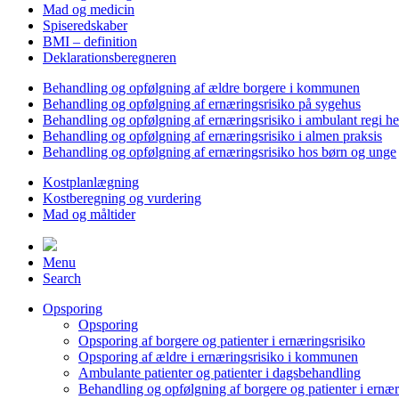
Mad og medicin
Spiseredskaber
BMI – definition
Deklarationsberegneren
Behandling og opfølgning af ældre borgere i kommunen
Behandling og opfølgning af ernæringsrisiko på sygehus
Behandling og opfølgning af ernæringsrisiko i ambulant regi h
Behandling og opfølgning af ernæringsrisiko i almen praksis
Behandling og opfølgning af ernæringsrisiko hos børn og unge
Kostplanlægning
Kostberegning og vurdering
Mad og måltider
Menu
Search
Opsporing
Opsporing
Opsporing af borgere og patienter i ernæringsrisiko
Opsporing af ældre i ernæringsrisiko i kommunen
Ambulante patienter og patienter i dagsbehandling
Behandling og opfølgning af borgere og patienter i ernær