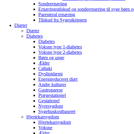
Sondeernæring
Ernæringstilskud og sondeernæring til syge børn 
Parenteral ernæring
Tilskud fra Sygesikringen
Diæter
Diæter
Diabetes
Diabetes
Voksne type 1-diabetes
Voksne type 2-diabetes
Børn og unge
Ældre
Cøliaki
Dyslipidæmi
Energireduceret diæt
Andre kulturer
Gastroparese
Prægestationel
Gestationel
Nyresygdom
Sygehuskostbaseret
Hjertekarsygdom
Hjertekarsygdom
Voksne
Ældre