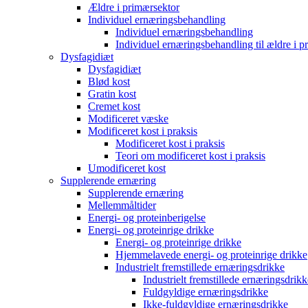
Ældre i primærsektor
Individuel ernæringsbehandling
Individuel ernæringsbehandling
Individuel ernæringsbehandling til ældre i p
Dysfagidiæt
Dysfagidiæt
Blød kost
Gratin kost
Cremet kost
Modificeret væske
Modificeret kost i praksis
Modificeret kost i praksis
Teori om modificeret kost i praksis
Umodificeret kost
Supplerende ernæring
Supplerende ernæring
Mellemmåltider
Energi- og proteinberigelse
Energi- og proteinrige drikke
Energi- og proteinrige drikke
Hjemmelavede energi- og proteinrige drikke
Industrielt fremstillede ernæringsdrikke
Industrielt fremstillede ernæringsdrikk
Fuldgyldige ernæringsdrikke
Ikke-fuldgyldige ernæringsdrikke