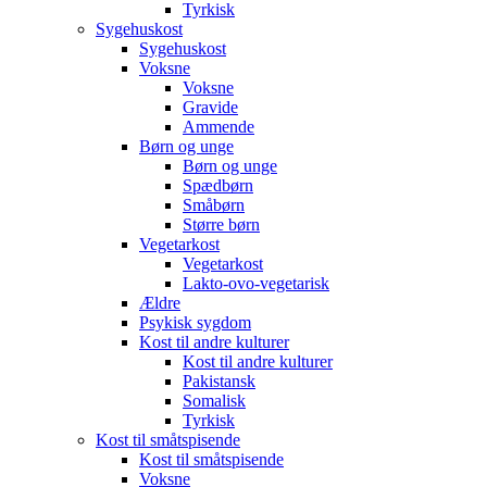
Tyrkisk
Sygehuskost
Sygehuskost
Voksne
Voksne
Gravide
Ammende
Børn og unge
Børn og unge
Spædbørn
Småbørn
Større børn
Vegetarkost
Vegetarkost
Lakto-ovo-vegetarisk
Ældre
Psykisk sygdom
Kost til andre kulturer
Kost til andre kulturer
Pakistansk
Somalisk
Tyrkisk
Kost til småtspisende
Kost til småtspisende
Voksne