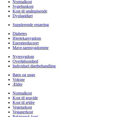
Normalkost
Sygehuskost
Kost til småtspisende
Dysfagidiæt
Supplerende ernæring
Diabetes
Hjertekarsygdom
Energireduceret
Mave-tarmsygdomme
Nyresygdom
Overfølsomhed
Individuel diætbehandling
Børn og unge
Voksne
Ældre
Normalkost
Kost til gravide
Kost til ældre
Vegetarkost
Veganerkost
Pakistansk kost