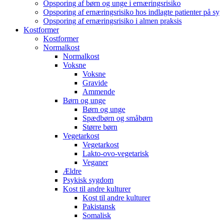
Opsporing af børn og unge i ernæringsrisiko
Opsporing af ernæringsrisiko hos indlagte patienter på s
Opsporing af ernæringsrisiko i almen praksis
Kostformer
Kostformer
Normalkost
Normalkost
Voksne
Voksne
Gravide
Ammende
Børn og unge
Børn og unge
Spædbørn og småbørn
Større børn
Vegetarkost
Vegetarkost
Lakto-ovo-vegetarisk
Veganer
Ældre
Psykisk sygdom
Kost til andre kulturer
Kost til andre kulturer
Pakistansk
Somalisk