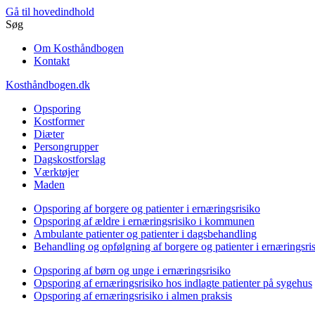
Gå til hovedindhold
Søg
Om Kosthåndbogen
Kontakt
Kosthåndbogen.dk
Opsporing
Kostformer
Diæter
Persongrupper
Dagskostforslag
Værktøjer
Maden
Opsporing af borgere og patienter i ernæringsrisiko
Opsporing af ældre i ernæringsrisiko i kommunen
Ambulante patienter og patienter i dagsbehandling
Behandling og opfølgning af borgere og patienter i ernæringsri
Opsporing af børn og unge i ernæringsrisiko
Opsporing af ernæringsrisiko hos indlagte patienter på sygehus
Opsporing af ernæringsrisiko i almen praksis