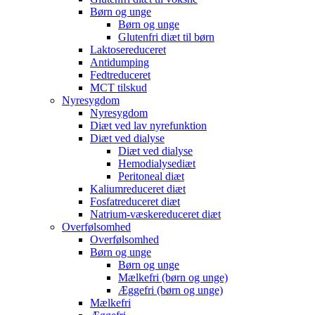
Børn og unge
Børn og unge
Glutenfri diæt til børn
Laktosereduceret
Antidumping
Fedtreduceret
MCT tilskud
Nyresygdom
Nyresygdom
Diæt ved lav nyrefunktion
Diæt ved dialyse
Diæt ved dialyse
Hemodialysediæt
Peritoneal diæt
Kaliumreduceret diæt
Fosfatreduceret diæt
Natrium-væskereduceret diæt
Overfølsomhed
Overfølsomhed
Børn og unge
Børn og unge
Mælkefri (børn og unge)
Æggefri (børn og unge)
Mælkefri