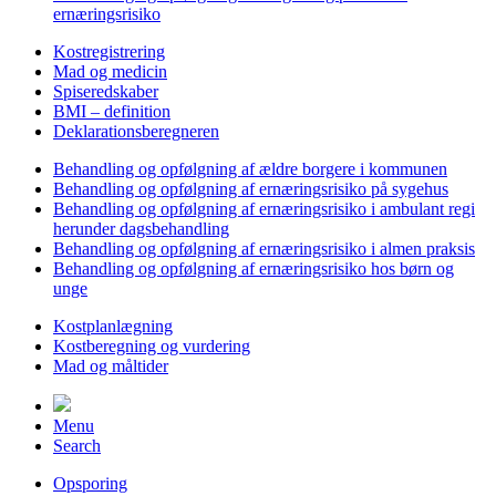
ernæringsrisiko
Kostregistrering
Mad og medicin
Spiseredskaber
BMI – definition
Deklarationsberegneren
Behandling og opfølgning af ældre borgere i kommunen
Behandling og opfølgning af ernæringsrisiko på sygehus
Behandling og opfølgning af ernæringsrisiko i ambulant regi
herunder dagsbehandling
Behandling og opfølgning af ernæringsrisiko i almen praksis
Behandling og opfølgning af ernæringsrisiko hos børn og
unge
Kostplanlægning
Kostberegning og vurdering
Mad og måltider
Menu
Search
Opsporing