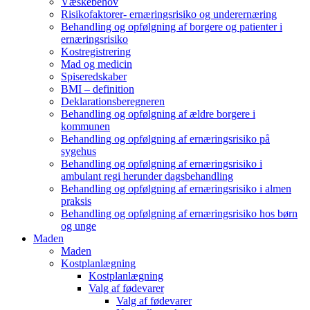
Væskebehov
Risikofaktorer- ernæringsrisiko og underernæring
Behandling og opfølgning af borgere og patienter i
ernæringsrisiko
Kostregistrering
Mad og medicin
Spiseredskaber
BMI – definition
Deklarationsberegneren
Behandling og opfølgning af ældre borgere i
kommunen
Behandling og opfølgning af ernæringsrisiko på
sygehus
Behandling og opfølgning af ernæringsrisiko i
ambulant regi herunder dagsbehandling
Behandling og opfølgning af ernæringsrisiko i almen
praksis
Behandling og opfølgning af ernæringsrisiko hos børn
og unge
Maden
Maden
Kostplanlægning
Kostplanlægning
Valg af fødevarer
Valg af fødevarer