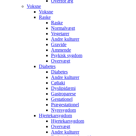
Overfor æg
Voksne
Voksne
Raske
Raske
Normalvægt
Vegetarer
Andre kulturer
Gravide
Ammende
Psykisk sygdom
Overvægt
Diabetes
Diabetes
Andre kulturer
Cøliaki
Dyslipidæmi
Gastroparese
Gestationel
Prægestationel
Nyresygdom
Hjertekarsygdom
Hjertekarsygdom
Overvægt
Andre kulturer