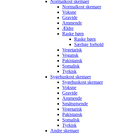
Normalkost skemaer
Normalkost skemaer
Voksne
Gravide
Ammende
Ældre
Raske børn
Raske børn
Særlige forhold
Vegetarisk
Vegansk
Pakistansk
Somalisk
Tyrkisk
Sygehuskost skemaer
Sygehuskost skemaer
Voksne
Gravide
Ammende
Småtspisende
Vegetarisk
Pakistansk
Somalisk
Tyrkisk
Andre skemaer