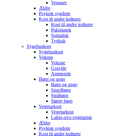
Veganer
Ældre
Psykisk sygdom
Kost til andre kulturer
Kost til andre kulturer
Pakistansk
Somalisk
Tyrkisk
Sygehuskost
Sygehuskost
Voksne
Voksne
Gravide
Ammende
Børn og unge
Børn og unge
Spædbørn
Småbørn
Større børn
Vegetarkost
Vegetarkost
Lakto-ovo-vegetarisk
Ældre
Psykisk sygdom
Kost til andre kulturer