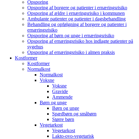
Opsporing
Opsporing af borgere og patienter i ernæringsrisiko
Opsporing af ældre i ernæringsrisiko i kommunen
Ambulante patienter og patienter i dagsbehandling
Behandling og opfølgning af borgere og patienter i
ernæringsrisiko
Opsporing af børn og unge i ernæringsrisiko
Opsporing af ernæringsrisiko hos indlagte patienter på
sygehus
Opsporing af ernæringsrisiko i almen praksis
Kostformer
Kostformer
Normalkost
Normalkost
Voksne
Voksne
Gravide
Ammende
Børn og unge
Børn og unge
Spædbørn og småbørn
Større børn
Vegetarkost
Vegetarkost
Lakto-ovo-vegetarisk