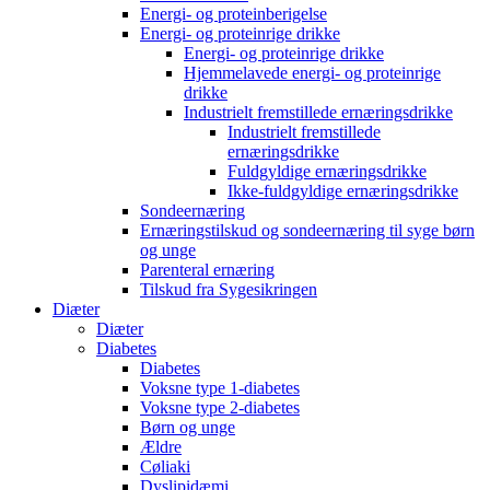
Energi- og proteinberigelse
Energi- og proteinrige drikke
Energi- og proteinrige drikke
Hjemmelavede energi- og proteinrige
drikke
Industrielt fremstillede ernæringsdrikke
Industrielt fremstillede
ernæringsdrikke
Fuldgyldige ernæringsdrikke
Ikke-fuldgyldige ernæringsdrikke
Sondeernæring
Ernæringstilskud og sondeernæring til syge børn
og unge
Parenteral ernæring
Tilskud fra Sygesikringen
Diæter
Diæter
Diabetes
Diabetes
Voksne type 1-diabetes
Voksne type 2-diabetes
Børn og unge
Ældre
Cøliaki
Dyslipidæmi