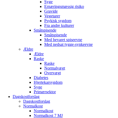
Syge
Ernæringsmæssig risiko
Gravide
Vegetarer
Psykisk sygdom
Fra andre kulturer
Småtspisende
Småtspisende
Med bevaret spiseevne
Med nedsat tygge-synkeevne
Ældre
Ældre
Raske
Raske
Normalvægt
Overvægt
Diabetes
Hjertekarsygdom
Syge
Primærsektor
Dagskostforslag
Dagskostforslag
Normalkost
Normalkost
Normalkost 7 MJ