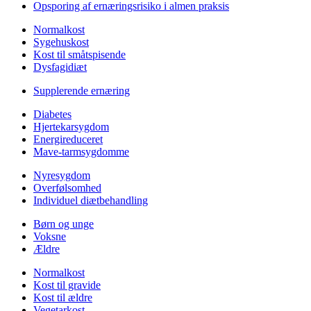
Opsporing af ernæringsrisiko i almen praksis
Normalkost
Sygehuskost
Kost til småtspisende
Dysfagidiæt
Supplerende ernæring
Diabetes
Hjertekarsygdom
Energireduceret
Mave-tarmsygdomme
Nyresygdom
Overfølsomhed
Individuel diætbehandling
Børn og unge
Voksne
Ældre
Normalkost
Kost til gravide
Kost til ældre
Vegetarkost