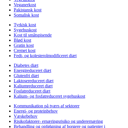
Veganerkost
Pakistansk kost
Somalisk kost
Tyrkisk kost
Sygehuskost
Kost til småtspisende
Blød kost
Gratin kost
Cremet kost
Fedt- og kolesterolmodificeret diæt
Diabetes diæt
Energireduceret diæt
Glutenfri diæt
Laktosereduceret diæt
Kaliumreduceret diæt
Fosfatreduceret diæt
Kalium- og fosfatreduceret sygehuskost
Kommunikation på tværs af sektorer
Energi- og proteinbehov
Væskebehov
Risikofaktorer- ernæringsrisiko og underernæring
Behandling og opfølgning af borgere og patienter i