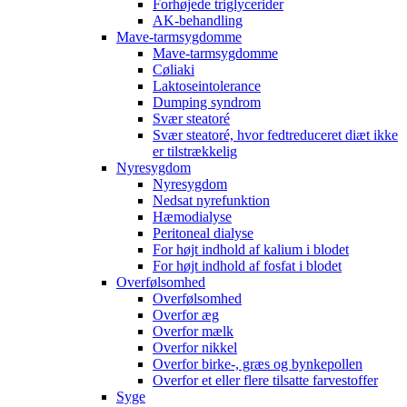
Forhøjede triglycerider
AK-behandling
Mave-tarmsygdomme
Mave-tarmsygdomme
Cøliaki
Laktoseintolerance
Dumping syndrom
Svær steatoré
Svær steatoré, hvor fedtreduceret diæt ikke
er tilstrækkelig
Nyresygdom
Nyresygdom
Nedsat nyrefunktion
Hæmodialyse
Peritoneal dialyse
For højt indhold af kalium i blodet
For højt indhold af fosfat i blodet
Overfølsomhed
Overfølsomhed
Overfor æg
Overfor mælk
Overfor nikkel
Overfor birke-, græs og bynkepollen
Overfor et eller flere tilsatte farvestoffer
Syge