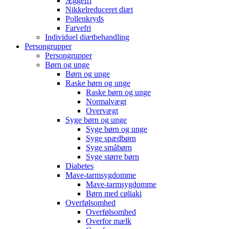
Æggefri
Nikkelreduceret diæt
Pollenkryds
Farvefri
Individuel diætbehandling
Persongrupper
Persongrupper
Børn og unge
Børn og unge
Raske børn og unge
Raske børn og unge
Normalvægt
Overvægt
Syge børn og unge
Syge børn og unge
Syge spædbørn
Syge småbørn
Syge større børn
Diabetes
Mave-tarmsygdomme
Mave-tarmsygdomme
Børn med cøliaki
Overfølsomhed
Overfølsomhed
Overfor mælk