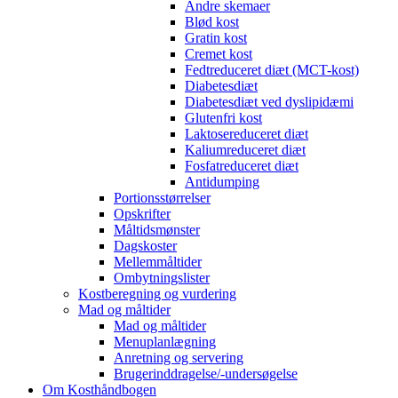
Andre skemaer
Blød kost
Gratin kost
Cremet kost
Fedtreduceret diæt (MCT-kost)
Diabetesdiæt
Diabetesdiæt ved dyslipidæmi
Glutenfri kost
Laktosereduceret diæt
Kaliumreduceret diæt
Fosfatreduceret diæt
Antidumping
Portionsstørrelser
Opskrifter
Måltidsmønster
Dagskoster
Mellemmåltider
Ombytningslister
Kostberegning og vurdering
Mad og måltider
Mad og måltider
Menuplanlægning
Anretning og servering
Brugerinddragelse/-undersøgelse
Om Kosthåndbogen