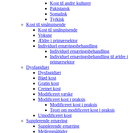
Kost til andre kulturer
Pakistansk
Somalisk
Tyrkisk
Kost til småtspisende
Kost til småtspisende
Voksne
Ældre i primærsektor
Individuel ernæringsbehandling
Individuel ernæringsbehandling
Individuel ernæringsbehandling til ældre i
primærsektor
Dysfagidiæt
Dysfagidiæt
Blød kost
Gratin kost
Cremet kost
Modificeret væske
Modificeret kost i praksis
Modificeret kost i praksis
Teori om modificeret kost i praksis
Umodificeret kost
Supplerende ernæring
Supplerende ernæring
Mellemmåltider