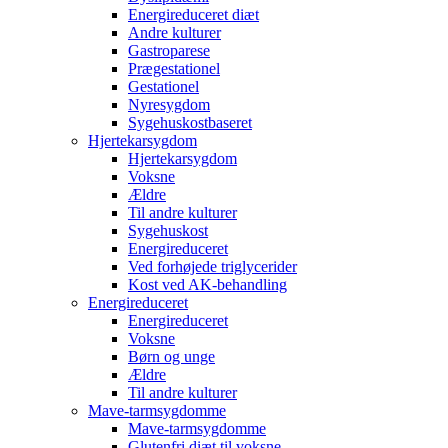
Energireduceret diæt
Andre kulturer
Gastroparese
Prægestationel
Gestationel
Nyresygdom
Sygehuskostbaseret
Hjertekarsygdom
Hjertekarsygdom
Voksne
Ældre
Til andre kulturer
Sygehuskost
Energireduceret
Ved forhøjede triglycerider
Kost ved AK-behandling
Energireduceret
Energireduceret
Voksne
Børn og unge
Ældre
Til andre kulturer
Mave-tarmsygdomme
Mave-tarmsygdomme
Glutenfri diæt til voksne