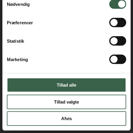
Holmbladsgade 70
Nødvendig
2300 København S
3163 6600
Præferencer
Statistik
Marketing
Tillad alle
Tillad valgte
Afvis