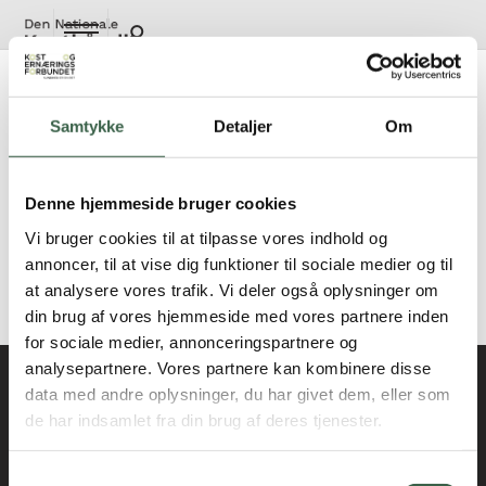
Gå
til
hovedindhold
Voksne med hjertekarsygdom og/eller
dyslipidæmi fra andre kulturer
Samtykke
Detaljer
Om
Kost til andre kulturer består i anvendelse/udelukkelse af
fødevarer med henblik på at tilgodese kostprincipperne
Denne hjemmeside bruger cookies
inden for den enkeltes religiøse og kulturelle tradition. Der
Vi bruger cookies til at tilpasse vores indhold og
bør tages kontakt til klinisk diætist med henblik på individuel
annoncer, til at vise dig funktioner til sociale medier og til
tilrettelæggelse af kosten (
Individuel diætbehandling
).
at analysere vores trafik. Vi deler også oplysninger om
Er fagligt opdateret i 2018
din brug af vores hjemmeside med vores partnere inden
for sociale medier, annonceringspartnere og
analysepartnere. Vores partnere kan kombinere disse
data med andre oplysninger, du har givet dem, eller som
Kontakt
de har indsamlet fra din brug af deres tjenester.
kosthaandbogen@kost.dk
Kost og Ernæringsforbundet
Samtykkevalg